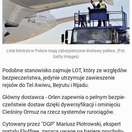
Linie lot­ni­cze w Polsce mają za­bez­pie­czo­ne dostawy paliwa. (Fot.
Getty Images)
Podobne sta­no­wi­sko zajmuje LOT, który ze wzglę­dów
bez­pie­czeń­stwa, jedynie utrzy­mu­je za­wie­sze­nie
rejsów do Tel Awiwu, Bejrutu i Rijadu.
Główny do­staw­ca - Orlen za­pew­nia o pełnym bez­pie­
czeń­stwie dostaw dzięki dy­wer­sy­fi­ka­cji i omi­nię­ciu
Cie­śni­ny Ormuz na rzecz sys­te­mów ru­ro­cią­gów.
Cy­to­wa­ny przez "DGP" Mariusz Pio­trow­ski, ekspert
portalu Fly4free, zwraca uwagę na barierę psy­cho­lo­