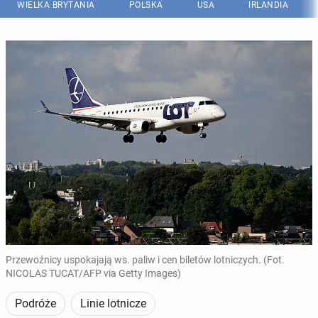
WIELKA BRYTANIA
POLSKA
USA
IRLANDIA
Przewoźnicy uspokajają ws. paliw i cen biletów lotniczych. (Fot.
NICOLAS TUCAT/AFP via Getty Images)
Podróże
Linie lotnicze