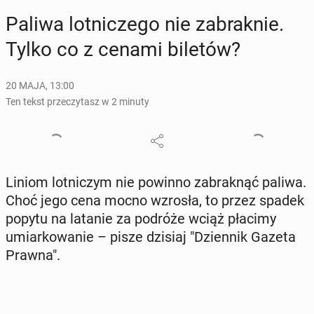
Paliwa lot­ni­cze­go nie za­brak­nie.
Tylko co z cenami biletów?
20 MAJA, 13:00
Ten tekst przeczytasz w 2 minuty
Liniom lot­ni­czym nie powinno za­brak­nąć paliwa.
Choć jego cena mocno wzrosła, to przez spadek
popytu na latanie za podróże wciąż płacimy
umiar­ko­wa­nie – pisze dzisiaj "Dzien­nik Gazeta
Prawna".