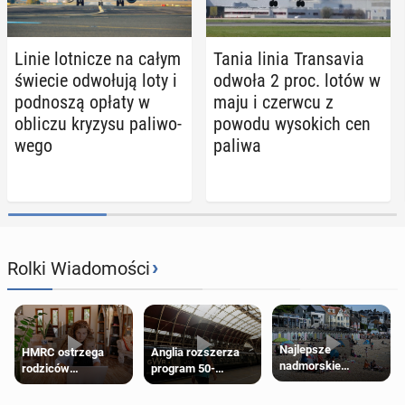
Linie lot­ni­cze na całym
Tania linia Trans­avia
świecie od­wo­łu­ją loty i
odwoła 2 proc. lotów w
pod­no­szą opłaty w
maju i czerwcu z
obliczu kryzysu pa­li­wo­
powodu wy­so­kich cen
we­go
paliwa
›
Rolki Wiadomości
Najlepsze
HMRC ostrzega
Anglia rozszerza
nadmorskie
rodziców
program 50-
miasteczko blisko
pobierających Child
procentowych
Londynu
Benefit. Mogą być
zniżek kolejowych