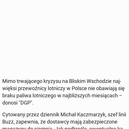
Mimo trwa­ją­ce­go kryzysu na Bliskim Wscho­dzie naj­
więk­si prze­woź­ni­cy lot­ni­czy w Polsce nie oba­wia­ją się
braku paliwa lot­ni­cze­go w naj­bliż­szych mie­sią­cach –
donosi "DGP".
Cy­to­wa­ny przez dzien­nik Michał Kacz­ma­rzyk, szef linii
Buzz, za­pew­nia, że do­staw­cy mają za­bez­pie­czo­ne
ma­ga­zy­ny do sierp­nia. Jak pod­kre­śla, ewen­tu­al­ne ka­