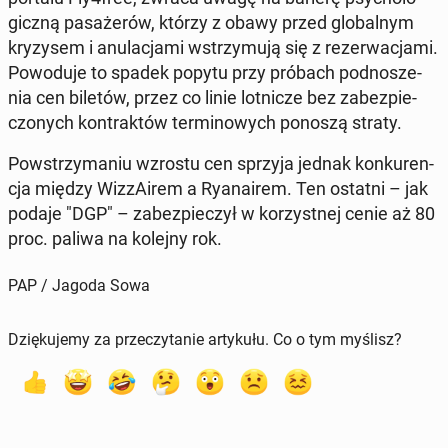
gicz­ną pa­sa­że­rów, którzy z obawy przed glo­bal­nym
kry­zy­sem i anu­la­cja­mi wstrzy­mu­ją się z re­zer­wa­cja­mi.
Po­wo­du­je to spadek popytu przy próbach pod­no­sze­
nia cen biletów, przez co linie lot­ni­cze bez za­bez­pie­
czo­nych kon­trak­tów ter­mi­no­wych ponoszą straty.
Po­wstrzy­ma­niu wzrostu cen sprzyja jednak kon­ku­ren­
cja między Wiz­zA­irem a Ry­ana­irem. Ten ostatni – jak
podaje "DGP" – za­bez­pie­czył w ko­rzyst­nej cenie aż 80
proc. paliwa na kolejny rok.
PAP / Jagoda Sowa
Dziękujemy za przeczytanie artykułu. Co o tym myślisz?