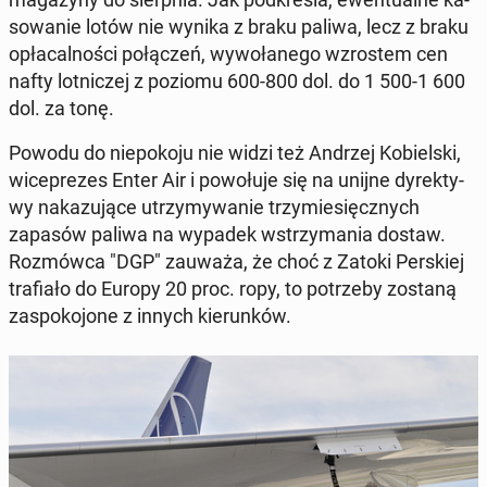
so­wa­nie lotów nie wynika z braku paliwa, lecz z braku
opła­cal­no­ści po­łą­czeń, wy­wo­ła­ne­go wzro­stem cen
nafty lot­ni­czej z poziomu 600-800 dol. do 1 500-1 600
dol. za tonę.
Powodu do nie­po­ko­ju nie widzi też Andrzej Ko­biel­ski,
wi­ce­pre­zes Enter Air i po­wo­łu­je się na unijne dy­rek­ty­
wy na­ka­zu­ją­ce utrzy­my­wa­nie trzy­mie­sięcz­nych
zapasów paliwa na wypadek wstrzy­ma­nia dostaw.
Roz­mów­ca "DGP" zauważa, że choć z Zatoki Per­skiej
tra­fia­ło do Europy 20 proc. ropy, to po­trze­by zostaną
za­spo­ko­jo­ne z innych kie­run­ków.