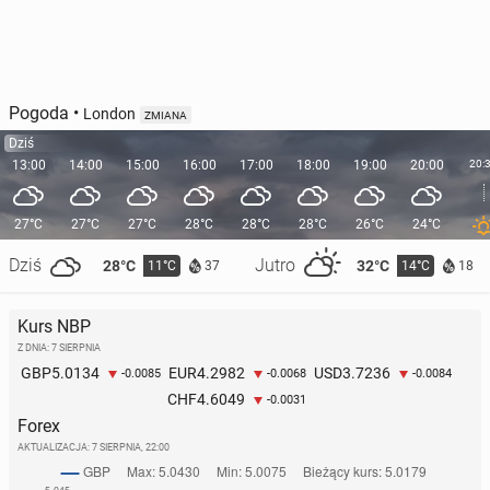
Pogoda
•
London
ZMIANA
Dziś
13:00
14:00
15:00
16:00
17:00
18:00
19:00
20:00
20:
27°C
27°C
27°C
28°C
28°C
28°C
26°C
24°C
Dziś
Jutro
28°C
32°C
11°C
14°C
37
18
Kurs NBP
Z DNIA: 7 SIERPNIA
5.0134
4.2982
3.7236
GBP
EUR
USD
-0.0085
-0.0068
-0.0084
4.6049
CHF
-0.0031
Forex
AKTUALIZACJA:
7 SIERPNIA, 22:00