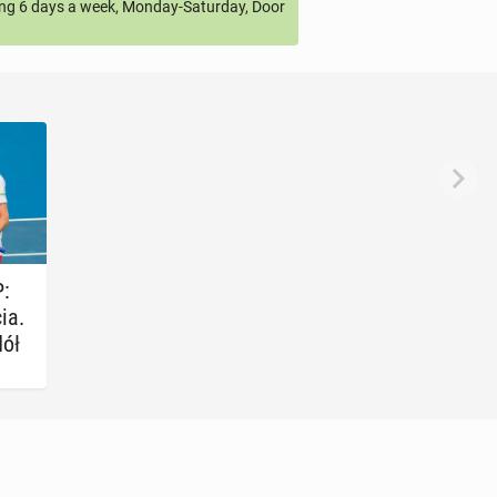
ng 6 days a week, Monday-Saturday, Door
P:
ia.
ół