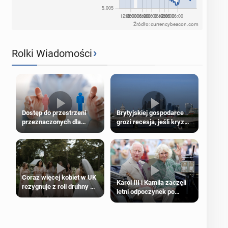
Źródło: currencybeacon.com
›
Rolki Wiadomości
Dostęp do przestrzeni
Brytyjskiej gospodarce
przeznaczonych dla
grozi recesja, jeśli kryzys
jednej płci ma opierać się
na Bliskim Wschodzie się
wyłącznie na płci
przedłuży
biologicznej
Coraz więcej kobiet w UK
Karol III i Kamila zaczęli
rezygnuje z roli druhny na
letni odpoczynek po
ślubie
Igrzyskach Wspólnoty w
Glasgow