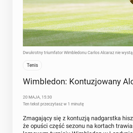
Dwukrotny triumfator Wimbledonu Carlos Alcaraz nie wystąpi
Tenis
Wim­ble­don: Kon­tu­zjo­wa­ny Al
20 MAJA, 15:30
Ten tekst przeczytasz w 1 minutę
Zma­ga­ją­cy się z kon­tu­zją nad­garst­ka hisz­
że opuści część sezonu na kortach tra­wia­s