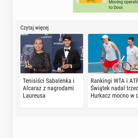
Moving operati
to Door.
Czytaj więcej
Te­ni­si­ści Sa­ba­len­ka i
Ran­kin­gi WTA i AT
Alcaraz z na­gro­da­mi
Świątek nadal trzec
Lau­reu­sa
Hurkacz mocno w d