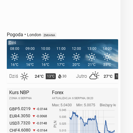
Pogoda
•
London
ZMIANA
Dziś
08:00
09:00
10:00
11:00
12:00
13:00
14:00
15:00
16°C
16°C
16°C
17°C
20°C
21°C
23°C
23°C
Dziś
Jutro
24°C
27°C
13°C
13°C
30
Kurs NBP
Forex
Z DNIA: 6 SIERPNIA
AKTUALIZACJA:
6 SIERPNIA, 08:20
5.0219
GBP
-0.0144
4.3050
EUR
-0.0068
3.7320
USD
-0.0148
4.6080
CHF
-0.0164