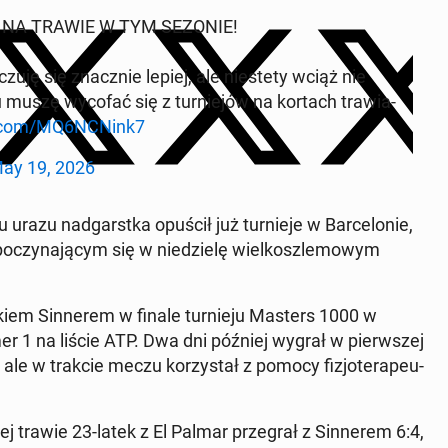
RY NA TRAWIE W TYM SEZONIE!
e i czuję się znacz­nie lepiej, ale nie­ste­ty wciąż nie
u muszę wycofać się z tur­nie­jów na kortach tra­wia­
r.com/MQ6NCNink7
ay 19, 2026
azu nad­garst­ka opuścił już tur­nie­je w Bar­ce­lo­nie,
o­czy­na­ją­cym się w nie­dzie­lę wiel­kosz­le­mo­wym
kiem Sin­ne­rem w finale tur­nie­ju Masters 1000 w
er 1 na liście ATP. Dwa dni później wygrał w pierw­szej
 ale w trakcie meczu ko­rzy­stał z pomocy fi­zjo­te­ra­peu­
j trawie 23-latek z El Palmar prze­grał z Sin­ne­rem 6:4,