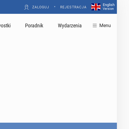
English
•
ZALOGUJ
REJESTRACJA
Version
ostki
Poradnik
Wydarzenia
Menu