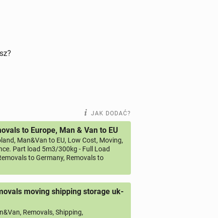
isz?
JAK DODAĆ?
vals to Europe, Man & Van to EU
land, Man&Van to EU, Low Cost, Moving,
ce. Part load 5m3/300kg - Full Load
emovals to Germany, Removals to
ovals moving shipping storage uk-
&Van, Removals, Shipping,