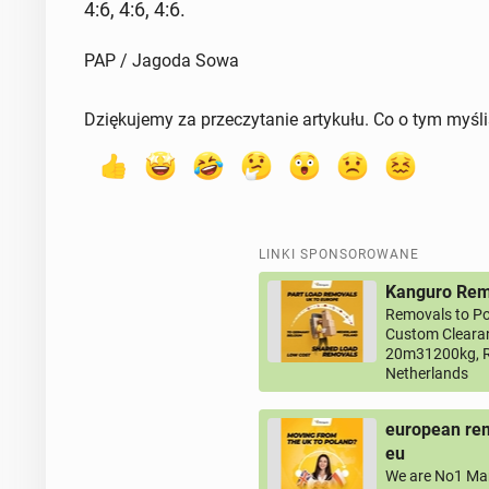
4:6, 4:6, 4:6.
PAP / Jagoda Sowa
Dziękujemy za przeczytanie artykułu. Co o tym myśl
LINKI SPONSOROWANE
Kanguro Remo
Removals to Po
Custom Clearan
20m31200kg, R
Netherlands
european rem
eu
We are No1 Man