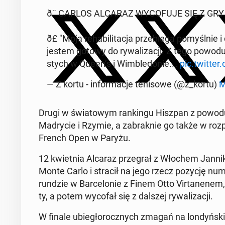
ð¨ CARLOS ALCARAZ WY­CO­FU­JE SIĘ Z G
ð£️ "Moja re­ha­bi­li­ta­cja prze­bie­ga po­myśl­ni
jestem gotowy do ry­wa­li­za­cji. Z tego powod
stych w Queen’s i Wim­ble­do­nie.…
pic.twitte
— Z kortu - in­for­ma­cje te­ni­so­we (@z_kortu)
M
Drugi w świa­to­wym ran­kin­gu Hiszpan z powodu ur
Ma­dry­cie i Rzymie, a za­brak­nie go także w roz­p
French Open w Paryżu.
12 kwiet­nia Alcaraz prze­grał z Włochem Jan­ni­
Monte Carlo i stracił na jego rzecz pozycję num
rundzie w Bar­ce­lo­nie z Finem Otto Vir­ta­ne­nem,
ty, a potem wycofał się z dalszej ry­wa­li­za­cji.
W finale ubie­gło­rocz­nych zmagań na lon­dyń­skie