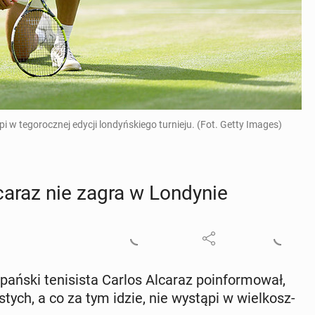
 w tegorocznej edycji londyńskiego turnieju. (Fot. Getty Images)
caraz nie zagra w Lon­dy­nie
pań­ski te­ni­si­sta Carlos Alcaraz po­in­for­mo­wał,
tych, a co za tym idzie, nie wystąpi w wiel­kosz­