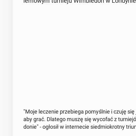
le­mo­wym tur­nie­ju Wim­ble­don w Lon­dy­nie
"Moje le­cze­nie prze­bie­ga po­myśl­nie i czuję si
aby grać. Dlatego muszę się wycofać z tur­nie­jó
do­nie" - ogłosił w in­ter­ne­cie sied­mio­krot­ny tr