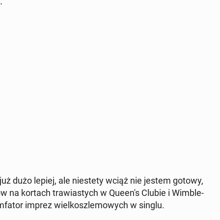
.
ę już dużo lepiej, ale nie­ste­ty wciąż nie jestem gotowy,
w na kortach tra­wia­stych w Queen's Clubie i Wim­ble­
ium­fa­tor imprez wiel­kosz­le­mo­wych w singlu.