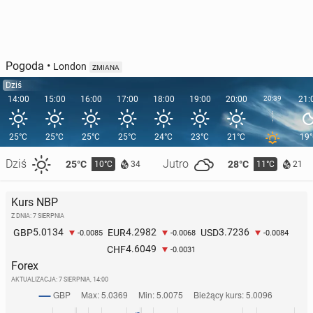
Pogoda
•
London
ZMIANA
Dziś
14:00
15:00
16:00
17:00
18:00
19:00
20:00
20:39
21:
25°C
25°C
25°C
25°C
24°C
23°C
21°C
19
Dziś
Jutro
25°C
28°C
10°C
11°C
34
21
Kurs NBP
Z DNIA: 7 SIERPNIA
5.0134
4.2982
3.7236
GBP
EUR
USD
-0.0085
-0.0068
-0.0084
4.6049
CHF
-0.0031
Forex
AKTUALIZACJA:
7 SIERPNIA, 14:00