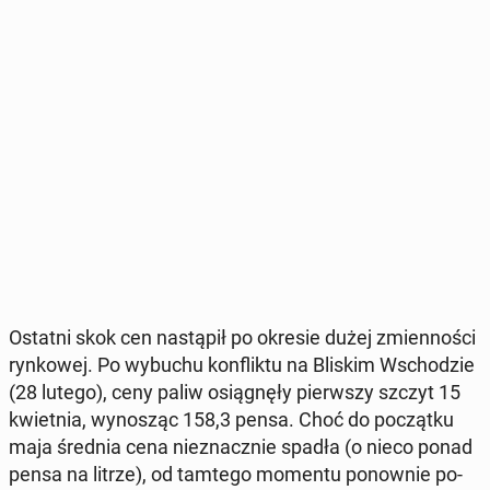
Ostatni skok cen na­stą­pił po okresie dużej zmien­no­ści
ryn­ko­wej. Po wybuchu kon­flik­tu na Bliskim Wscho­dzie
(28 lutego), ceny paliw osią­gnę­ły pierw­szy szczyt 15
kwiet­nia, wy­no­sząc 158,3 pensa. Choć do po­cząt­ku
maja średnia cena nie­znacz­nie spadła (o nieco ponad
pensa na litrze), od tamtego momentu po­now­nie po­