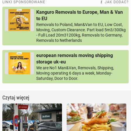
LINKI SPONSOROWANE
JAK DODAĆ?
Kanguro Removals to Europe, Man & Van
to EU
Removals to Poland, Man&Van to EU, Low Cost,
Moving, Custom Clearance. Part load 5m3/300kg
- Full Load 20m31200kg, Removals to Germany,
Removals to Netherlands
european removals moving shipping
storage uk-eu
We are No1 Man&Van, Removals, Shipping,
Moving operating 6 days a week, Monday-
Saturday, Door to Door.
Czytaj więcej