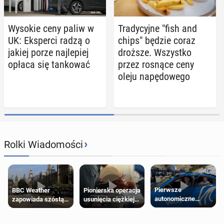
Wysokie ceny paliw w
Tra­dy­cyj­ne "fish and
UK: Eks­per­ci radzą o
chips" będzie coraz
jakiej porze naj­le­piej
droższe. Wszyst­ko
opłaca się tan­ko­wać
przez rosnące ceny
oleju na­pę­do­we­go
›
Rolki Wiadomości
Pierwsze
Pionierska operacja
BBC Weather
autonomiczne
usunięcia ciężkiej
zapowiada szóstą
Ubery pojawią się
wady wrodzonej
falę upałów w
w Londynie jeszcze
płodu w łonie matki
Londynie