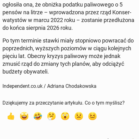
ogło­si­ła ona, że obniżka podatku pa­li­wo­we­go o 5
pensów na litrze – wpro­wa­dzo­na przez rząd Kon­ser­
wa­ty­stów w marcu 2022 roku – zo­sta­nie prze­dłu­żo­na
do końca sierp­nia 2026 roku.
Po tym ter­mi­nie stawki miały stop­nio­wo po­wra­cać do
po­przed­nich, wyż­szych po­zio­mów w ciągu ko­lej­nych
pięciu lat. Obecny kryzys pa­li­wo­wy może jednak
zmusić rząd do zmiany tych planów, aby od­cią­żyć
budżety oby­wa­te­li.
Independent.co.uk / Adriana Chodakowska
Dziękujemy za przeczytanie artykułu. Co o tym myślisz?