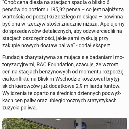
"Choć cena diesla na sta­cjach spadła o blisko 6
pensów do poziomu 185,92 pensa – co jest naj­niż­szą
war­to­ścią od po­cząt­ku ze­szłe­go mie­sią­ca – powinna
być ona w rze­czy­wi­sto­ści znacz­nie niższa. Ape­lu­je­my
do sprze­daw­ców de­ta­licz­nych, aby od­zwier­cie­dli­li na
sta­cjach oszczęd­no­ści, jakie sami zyskują przy
zakupie nowych dostaw paliwa" - dodał ekspert.
Fun­da­cja cha­ry­ta­tyw­na zaj­mu­ją­ca się ba­da­nia­mi mo­
to­ry­za­cyj­ny­mi, RAC Fo­un­da­tion, szacuje, że wzrost
cen na sta­cjach ben­zy­no­wych od momentu roz­po­czę­
cia kon­flik­tu na Bliskim Wscho­dzie kosz­to­wał bry­tyj­
skich kie­row­ców już do­dat­ko­we 2,9 mi­liar­da funtów
.
Wy­li­cze­nia te oparto na śred­nich dzien­nych pod­wyż­
kach cen paliw oraz ubie­gło­rocz­nych sta­ty­sty­kach
zużycia paliwa.