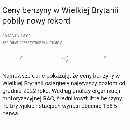
Ceny benzyny w Wiel­kiej Bry­ta­nii
pobiły nowy rekord
20 MAJA, 15:00
Ten tekst przeczytasz w 3 minuty
Naj­now­sze dane po­ka­zu­ją, że ceny benzyny w
Wiel­kiej Bry­ta­nii osią­gnę­ły naj­wyż­szy poziom od
grudnia 2022 roku. Według analizy or­ga­ni­za­cji
mo­to­ry­za­cyj­nej RAC, średni koszt litra benzyny
na bry­tyj­skich sta­cjach wynosi obecnie 158,5
pensa.