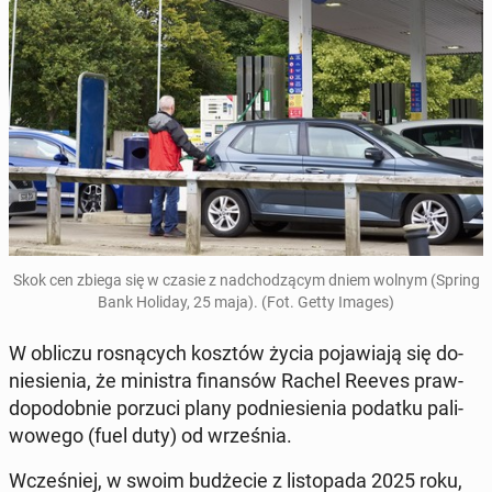
Skok cen zbiega się w czasie z nad­cho­dzą­cym dniem wolnym (Spring
Bank Holiday, 25 maja). (Fot. Getty Images)
W obliczu ro­sną­cych kosztów życia po­ja­wia­ją się do­
nie­sie­nia, że mi­ni­stra fi­nan­sów Rachel Reeves praw­
do­po­dob­nie porzuci plany pod­nie­sie­nia podatku pa­li­
wo­we­go (fuel duty) od wrze­śnia.
Wcze­śniej, w swoim bu­dże­cie z li­sto­pa­da 2025 roku,