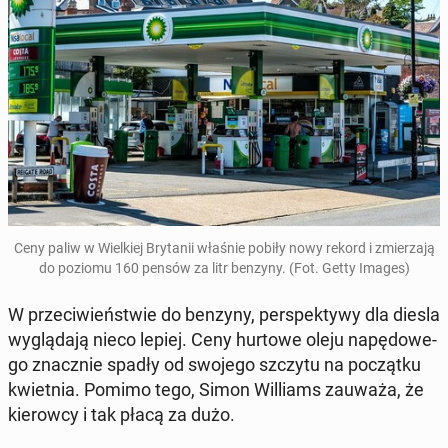
Ceny paliw w Wiel­kiej Bry­ta­nii właśnie pobiły nowy rekord i zmie­rza­ją
do poziomu 160 pensów za litr benzyny.
(Fot. Getty Images)
W prze­ci­wień­stwie do benzyny, per­spek­ty­wy dla diesla
wy­glą­da­ją nieco lepiej. Ceny hurtowe oleju na­pę­do­we­
go znacz­nie spadły od swojego szczytu na po­cząt­ku
kwiet­nia. Pomimo tego, Simon Wil­liams zauważa, że
kie­row­cy i tak płacą za dużo.