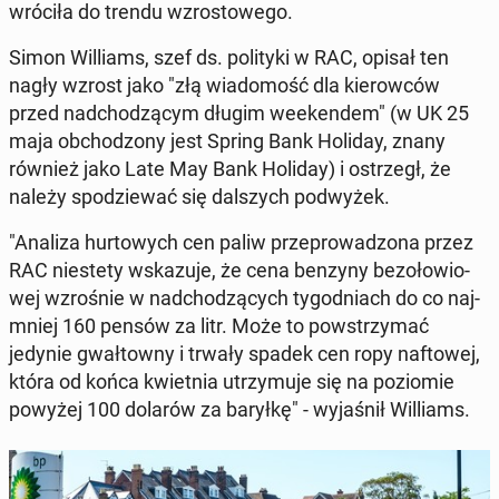
wró­ci­ła do trendu wzro­sto­we­go.
Simon Wil­liams, szef ds. po­li­ty­ki w RAC, opisał ten
nagły wzrost jako "złą wia­do­mość dla kie­row­ców
przed nad­cho­dzą­cym długim week­en­dem" (w UK 25
maja ob­cho­dzo­ny jest Spring Bank Holiday, znany
również jako Late May Bank Holiday
) i ostrzegł, że
należy spo­dzie­wać się dal­szych pod­wy­żek.
"Analiza hur­to­wych cen paliw prze­pro­wa­dzo­na przez
RAC nie­ste­ty wska­zu­je, że cena benzyny bez­oło­wio­
wej wzro­śnie w nad­cho­dzą­cych ty­go­dniach do co naj­
mniej 160 pensów za litr. Może to po­wstrzy­mać
jedynie gwał­tow­ny i trwały spadek cen ropy naf­to­wej,
która od końca kwiet­nia utrzy­mu­je się na po­zio­mie
powyżej 100 dolarów za baryłkę" - wy­ja­śnił Wil­liams.