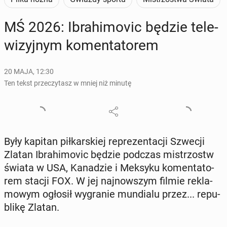
MŚ 2026: Ibra­hi­mo­vic będzie te­le­
wi­zyj­nym ko­men­ta­to­rem
20 MAJA, 12:30
Ten tekst przeczytasz w mniej niż minutę
Były kapitan pił­kar­skiej re­pre­zen­ta­cji Szwecji
Zlatan Ibra­hi­mo­vic będzie podczas mi­strzostw
świata w USA, Ka­na­dzie i Meksyku ko­men­ta­to­
rem stacji FOX. W jej naj­now­szym filmie re­kla­
mo­wym ogłosił wy­gra­nie mun­dia­lu przez... re­pu­
bli­kę Zlatan.