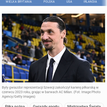
WIELKA BRYTANIA
POLSKA
USA
IRLANDIA
Były gwiazdor reprezentacji Szwecji zakończył karierę piłkarską w
czerwcu 2023 roku, grając w barwach AC Milan. (Fot. Image Photo
Agency/Getty Images)
Piłka nożna
Gwiazdy sportu
Mistrzostwa Świata