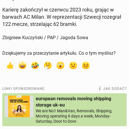
Karierę za­koń­czył w czerwcu 2023 roku, grając w
barwach AC Milan. W re­pre­zen­ta­cji Szwecji ro­ze­grał
122 mecze, strze­la­jąc 62 bramki.
Zbigniew Kuczyński / PAP / Jagoda Sowa
Dziękujemy za przeczytanie artykułu. Co o tym myślisz?
LINKI SPONSOROWANE
JAK DODAĆ?
european removals moving shipping
storage uk-eu
We are No1 Man&Van, Removals, Shipping,
Moving operating 6 days a week, Monday-
Saturday, Door to Door.