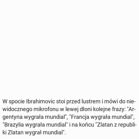
W spocie Ibra­hi­mo­vic stoi przed lustrem i mówi do nie­
wi­docz­ne­go mi­kro­fo­nu w lewej dłoni kolejne frazy: "Ar­
gen­ty­na wygrała mundial", "Francja wygrała mundial",
"Bra­zy­lia wygrała mundial" i na końcu "Zlatan z re­pu­bli­
ki Zlatan wygrał mundial".