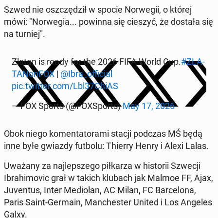
Szwed nie oszczę­dził w spocie Nor­we­gii, o której
mówi: "Nor­we­gia... powinna się cieszyć, że dostała się
na turniej".
Zlatan is ready for the 2026 FIFA World Cup.
#ZLA­
TA­Non­FOX
|
@Ibra_of­fi­cial
pic.twitter.com/Lbl37ChiAS
— FOX Sports (@FO­XSports)
May 17, 2026
Obok niego ko­men­ta­to­ra­mi stacji podczas MŚ będą
inne byłe gwiazdy futbolu: Thierry Henry i Alexi Lalas.
Uważany za naj­lep­sze­go pił­ka­rza w hi­sto­rii Szwecji
Ibra­hi­mo­vic grał w takich klubach jak Malmoe FF, Ajax,
Ju­ven­tus, Inter Me­dio­lan, AC Milan, FC Bar­ce­lo­na,
Paris Saint-Germain, Man­che­ster United i Los Angeles
Galxy.