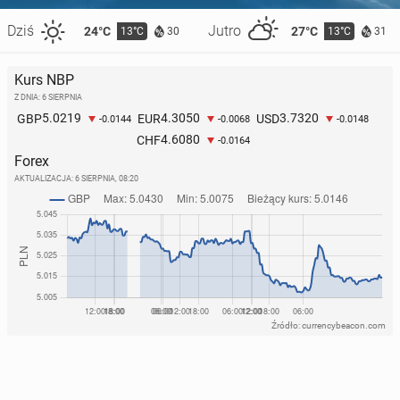
Dziś
Jutro
24°C
27°C
13°C
13°C
30
31
Kurs NBP
Z DNIA: 6 SIERPNIA
5.0219
4.3050
3.7320
GBP
EUR
USD
-0.0144
-0.0068
-0.0148
4.6080
CHF
-0.0164
Forex
AKTUALIZACJA:
6 SIERPNIA, 08:20
Źródło: currencybeacon.com