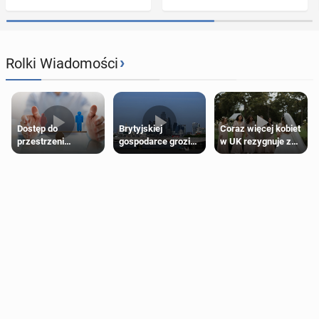
›
Rolki Wiadomości
Dostęp do
Brytyjskiej
Coraz więcej kobiet
przestrzeni
gospodarce grozi
w UK rezygnuje z
przeznaczonych
recesja, jeśli
roli druhny na
dla jednej płci ma
kryzys na Bliskim
ślubie
opierać się
Wschodzie się
wyłącznie na płci
przedłuży
biologicznej