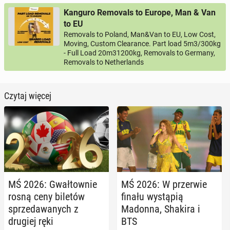
Kanguro Removals to Europe, Man & Van
to EU
Removals to Poland, Man&Van to EU, Low Cost,
Moving, Custom Clearance. Part load 5m3/300kg
- Full Load 20m31200kg, Removals to Germany,
Removals to Netherlands
Czytaj więcej
MŚ 2026: Gwał­tow­nie
MŚ 2026: W prze­rwie
rosną ceny biletów
finału wy­stą­pią
sprze­da­wa­nych z
Madonna, Shakira i
drugiej ręki
BTS