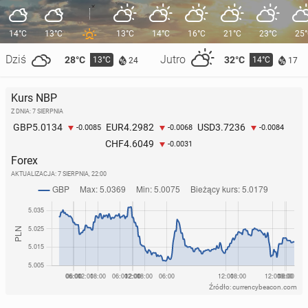
14°C
13°C
13°C
14°C
16°C
21°C
23°C
25
Dziś
Jutro
28°C
32°C
13°C
14°C
24
17
Kurs NBP
Z DNIA: 7 SIERPNIA
5.0134
4.2982
3.7236
GBP
EUR
USD
-0.0085
-0.0068
-0.0084
4.6049
CHF
-0.0031
Forex
AKTUALIZACJA:
7 SIERPNIA, 22:00
Źródło: currencybeacon.com