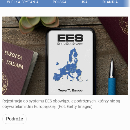
WIELKA BRYTANIA
POLSKA
USA
IRLANDIA
Rejestracja do systemu EES obowiązuje podróżnych, którzy nie są
obywatelami Unii Europejskiej. (Fot. Getty Images)
Podróże