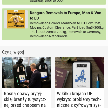
Saturday, Door to Door.
Kanguro Removals to Europe, Man & Van
to EU
Removals to Poland, Man&Van to EU, Low Cost,
Moving, Custom Clearance. Part load 5m3/300kg
- Full Load 20m31200kg, Removals to Germany,
Removals to Netherlands
Czytaj więcej
Rosną obawy bry­tyj­
W kilku krajach UE
skiej branży tu­ry­stycz­
wykryto pro­ble­my tech­
nej przed chaosem na
nicz­ne z cy­fro­wym sys­