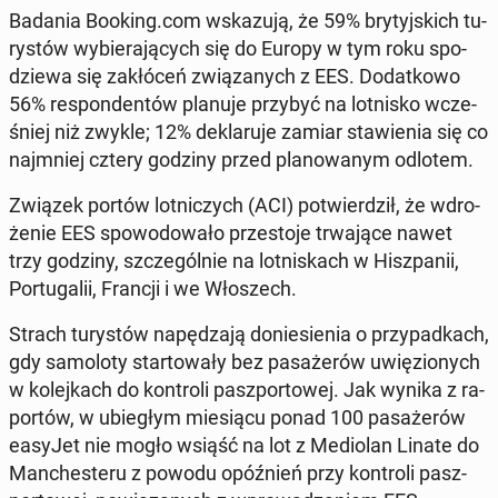
Badania Booking.com wska­zu­ją, że 59% bry­tyj­skich tu­
ry­stów wy­bie­ra­ją­cych się do Europy w tym roku spo­
dzie­wa się za­kłó­ceń zwią­za­nych z EES. Do­dat­ko­wo
56% re­spon­den­tów planuje przybyć na lot­ni­sko wcze­
śniej niż zwykle; 12% de­kla­ru­je zamiar sta­wie­nia się co
naj­mniej cztery godziny przed pla­no­wa­nym odlotem.
Związek portów lot­ni­czych (ACI) po­twier­dził, że wdro­
że­nie EES spo­wo­do­wa­ło prze­sto­je trwa­ją­ce nawet
trzy godziny, szcze­gól­nie na lot­ni­skach w Hisz­pa­nii,
Por­tu­ga­lii, Francji i we Wło­szech.
Strach tu­ry­stów na­pę­dza­ją do­nie­sie­nia o przy­pad­kach,
gdy sa­mo­lo­ty star­to­wa­ły bez pa­sa­że­rów uwię­zio­nych
w ko­lej­kach do kon­tro­li pasz­por­to­wej. Jak wynika z ra­
por­tów, w ubie­głym mie­sią­cu ponad 100 pa­sa­że­rów
easyJet nie mogło wsiąść na lot z Me­dio­lan Linate do
Man­che­ste­ru z powodu opóź­nień przy kon­tro­li pasz­