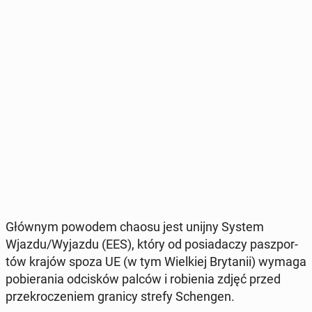
Głównym powodem chaosu jest unijny System
Wjazdu/Wyjazdu (EES), który od po­sia­da­czy pasz­por­
tów krajów spoza UE (w tym Wiel­kiej Bry­ta­nii) wymaga
po­bie­ra­nia od­ci­sków palców i ro­bie­nia zdjęć przed
prze­kro­cze­niem granicy strefy Schen­gen.