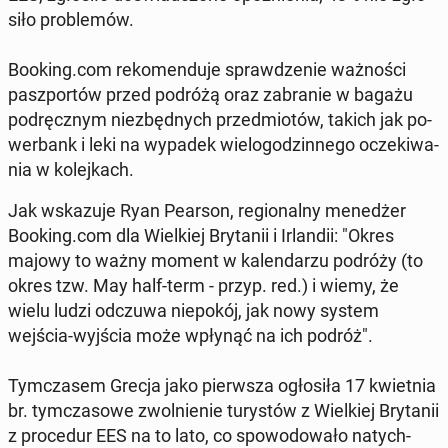
si­ło pro­ble­mów.
Booking.com re­ko­men­du­je spraw­dze­nie waż­no­ści
pasz­por­tów przed podróżą oraz za­bra­nie w bagażu
pod­ręcz­nym nie­zbęd­nych przed­mio­tów, takich jak po­
wer­bank i leki na wypadek wie­lo­go­dzin­ne­go ocze­ki­wa­
nia w ko­lej­kach.
Jak wska­zu­je Ryan Pearson, re­gio­nal­ny me­ne­dżer
Booking.com dla Wiel­kiej Bry­ta­nii i Ir­lan­dii: "Okres
majowy to ważny moment w ka­len­da­rzu podróży (to
okres tzw. May half-term - przyp. red.
) i wiemy, że
wielu ludzi odczuwa nie­po­kój, jak nowy system
wejścia-wyjścia może wpłynąć na ich podróż".
Tym­cza­sem Grecja jako pierw­sza ogło­si­ła 17 kwiet­nia
br. tym­cza­so­we zwol­nie­nie tu­ry­stów z Wiel­kiej Bry­ta­nii
z pro­ce­dur EES na to lato, co spo­wo­do­wa­ło na­tych­