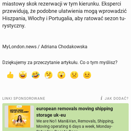
mia­sto­wy skok re­zer­wa­cji w tym kie­run­ku. Eks­per­ci
prze­wi­du­ją, że podobne uła­twie­nia mogą wpro­wa­dzić
Hisz­pa­nia, Włochy i Por­tu­ga­lia, aby ratować sezon tu­
ry­stycz­ny.
MyLondon.news / Adriana Chodakowska
Dziękujemy za przeczytanie artykułu. Co o tym myślisz?
LINKI SPONSOROWANE
JAK DODAĆ?
european removals moving shipping
storage uk-eu
We are No1 Man&Van, Removals, Shipping,
Moving operating 6 days a week, Monday-