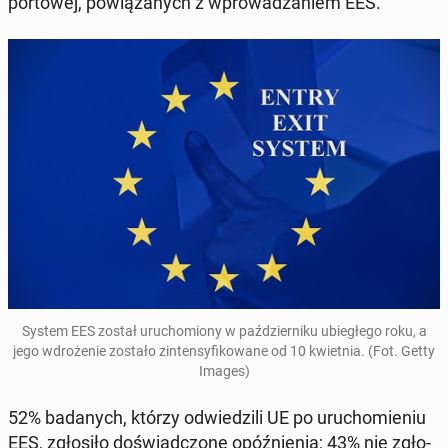
por­to­wej, po­wią­za­nych z wpro­wa­dza­niem EES.
System EES został uru­cho­mio­ny w paź­dzier­ni­ku ubie­głe­go roku, a
jego wdro­że­nie zostało zin­ten­sy­fi­ko­wa­ne od 10 kwiet­nia. (Fot. Getty
Images)
52% ba­da­nych, którzy od­wie­dzi­li UE po uru­cho­mie­niu
EES, zgło­si­ło do­świad­czo­ne opóź­nie­nia; 43% nie zgło­