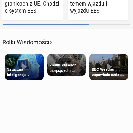
gra­ni­cach z UE. Chodzi
te­mem wjazdu i
o system EES
wyjazdu EES
›
Rolki Wiadomości
Zasiłki dla osób
Sztuczna
BBC Weather
cierpiących na
inteligencja
zapowiada szóstą
schorzenia
próbowała oszukać
falę upałów w
psychiczne
człowieka
Londynie