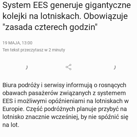
System EES ge­ne­ru­je gi­gan­tycz­ne
kolejki na lot­ni­skach. Obo­wią­zu­je
"zasada czte­rech godzin"
19 MAJA, 13:00
Ten tekst przeczytasz w 2 minuty
Biura podróży i serwisy in­for­mu­ją o ro­sną­cych
obawach pa­sa­że­rów zwią­za­nych z sys­te­mem
EES i moż­li­wy­mi opóź­nie­nia­mi na lot­ni­skach w
Europie. Część po­dróż­nych planuje przybyć na
lot­ni­sko znacz­nie wcze­śniej, by nie spóźnić się
na lot.