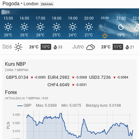
Pogoda
•
London
ZMIANA
Dziś
15:00
16:00
17:00
18:00
19:00
20:00
20:39
21:00
22:
26°C
26°C
26°C
25°C
24°C
21°C
19°C
17
Dziś
Jutro
26°C
28°C
10°C
11°C
33
21
Kurs NBP
Z DNIA: 7 SIERPNIA
5.0134
4.2982
3.7236
GBP
EUR
USD
-0.0085
-0.0068
-0.0084
4.6049
CHF
-0.0031
Forex
AKTUALIZACJA:
7 SIERPNIA, 15:00