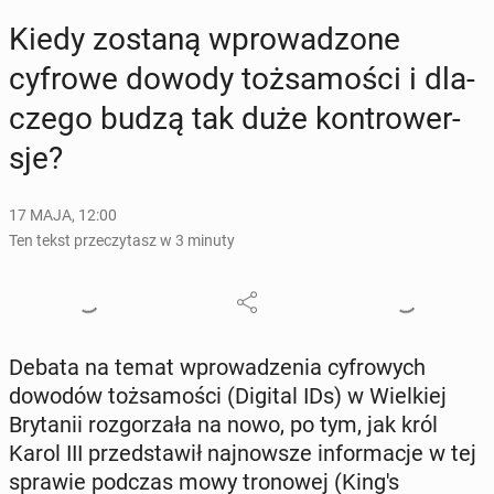
Kiedy zostaną wpro­wa­dzo­ne
cyfrowe dowody toż­sa­mo­ści i dla­
cze­go budzą tak duże kon­tro­wer­
sje?
17 MAJA, 12:00
Ten tekst przeczytasz w 3 minuty
Debata na temat wpro­wa­dze­nia cy­fro­wych
dowodów toż­sa­mo­ści (Digital IDs) w Wiel­kiej
Bry­ta­nii roz­go­rza­ła na nowo, po tym, jak król
Karol III przed­sta­wił naj­now­sze in­for­ma­cje w tej
sprawie podczas mowy tro­no­wej (King's