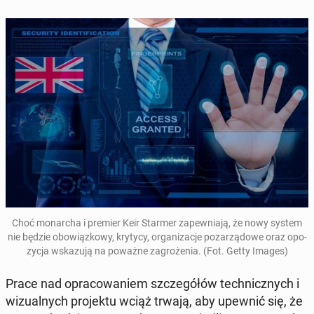
Choć mo­nar­cha i premier Keir Starmer za­pew­nia­ją, że nowy system
nie będzie obo­wiąz­ko­wy, krytycy, or­ga­ni­za­cje po­za­rzą­do­we oraz opo­
zy­cja wska­zu­ją na poważne za­gro­że­nia. (Fot. Getty Images)
Prace nad opra­co­wa­niem szcze­gó­łów tech­nicz­nych i
wi­zu­al­nych pro­jek­tu wciąż trwają, aby upewnić się, że