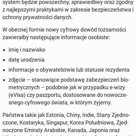
system będzie po­wszech­ny, spra­wie­dli­wy oraz zgodny
z naj­lep­szy­mi prak­ty­ka­mi w za­kre­sie bez­pie­czeń­stwa i
ochrony pry­wat­no­ści danych.
W obecnej formie nowy cyfrowy dowód toż­sa­mo­ści
za­wie­rał­by na­stę­pu­ją­ce in­for­ma­cje oso­bi­ste:
imię i na­zwi­sko
datę uro­dze­nia
in­for­ma­cje o oby­wa­tel­stwie lub sta­tu­sie re­zy­den­ta
zdjęcie – sta­no­wią­ce pod­sta­wę za­bez­pie­czeń bio­
me­trycz­nych – po­dob­nie jak w przy­pad­ku e-wizy
(eVisa) czy pasz­por­tu, do­sto­so­wa­ne do no­wo­cze­
sne­go cy­fro­we­go świata, w którym żyjemy.
Państwa takie jak Estonia, Chiny, Indie, Stany Zjed­no­
czo­ne, Ko­sta­ry­ka, Sin­ga­pur, Korea Po­łu­dnio­wa, Zjed­
no­czo­ne Emiraty Arab­skie, Kanada, Japonia oraz