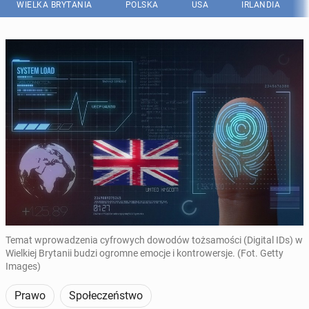
WIELKA BRYTANIA
POLSKA
USA
IRLANDIA
Temat wprowadzenia cyfrowych dowodów tożsamości (Digital IDs) w
Wielkiej Brytanii budzi ogromne emocje i kontrowersje. (Fot. Getty
Images)
Prawo
Społeczeństwo