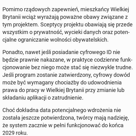
Pomimo rzą­do­wych za­pew­nień, miesz­kań­cy Wiel­kiej
Bry­ta­nii wciąż wy­ra­ża­ją poważne obawy zwią­za­ne z
tym pro­jek­tem.
Scep­ty­cy pro­jek­tu oba­wia­ją się przede
wszyst­kim o pry­wat­ność, wycieki danych oraz po­ten­
cjal­ne ogra­ni­cza­nie wol­no­ści oby­wa­tel­skich.
Ponadto, nawet jeśli po­sia­da­nie cy­fro­we­go ID nie
będzie prawnie na­ka­za­ne, w prak­ty­ce co­dzien­ne funk­
cjo­no­wa­nie bez niego może stać się nie­zwy­kle trudne.
Jeśli program zo­sta­nie za­twier­dzo­ny, cyfrowy dowód
może być wy­ma­ga­ny cho­ciaż­by do udo­wod­nie­nia
prawa do pracy w Wiel­kiej Bry­ta­nii przy zmianie lub
skła­da­niu apli­ka­cji o za­trud­nie­nie.
Choć do­kład­na data po­ten­cjal­ne­go wdro­że­nia nie
została jeszcze po­twier­dzo­na, twórcy mają na­dzie­ję,
że system zacznie w pełni funk­cjo­no­wać do końca
2029 roku
.