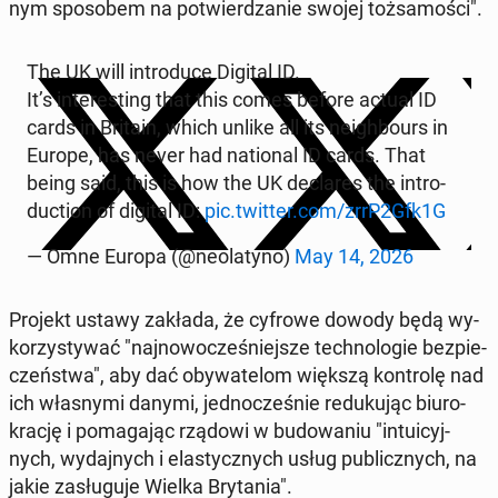
nym spo­so­bem na po­twier­dza­nie swojej toż­sa­mo­ści".
The UK will in­tro­du­ce Digital ID.
It’s in­te­re­sting that this comes before actual ID
cards in Britain, which unlike all its ne­igh­bo­urs in
Europe, has never had na­tio­nal ID cards. That
being said, this is how the UK dec­la­res the in­tro­
duc­tion of digital ID:
pic.twitter.com/zrrP2Gfk1G
— Omne Europa (@neo­la­ty­no)
May 14, 2026
Projekt ustawy zakłada, że cyfrowe dowody będą wy­
ko­rzy­sty­wać "naj­no­wo­cze­śniej­sze tech­no­lo­gie bez­pie­
czeń­stwa", aby dać oby­wa­te­lom większą kon­tro­lę nad
ich wła­sny­mi danymi, jed­no­cze­śnie re­du­ku­jąc biu­ro­
kra­cję i po­ma­ga­jąc rządowi w bu­do­wa­niu "in­tu­icyj­
nych, wy­daj­nych i ela­stycz­nych usług pu­blicz­nych, na
jakie za­słu­gu­je Wielka Bry­ta­nia".