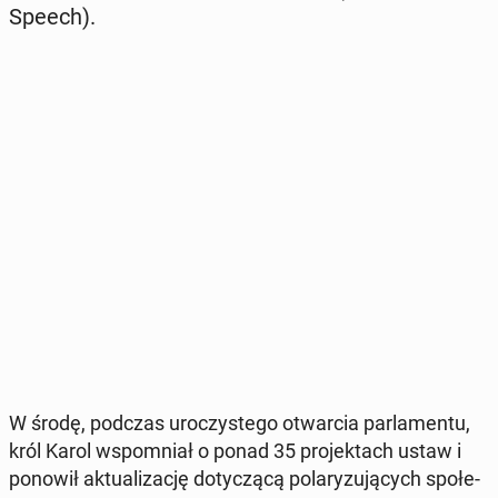
Speech).
W środę, podczas uro­czy­ste­go otwar­cia par­la­men­tu,
król Karol wspo­mniał o ponad 35 pro­jek­tach ustaw i
ponowił ak­tu­ali­za­cję do­ty­czą­cą po­la­ry­zu­ją­cych spo­łe­