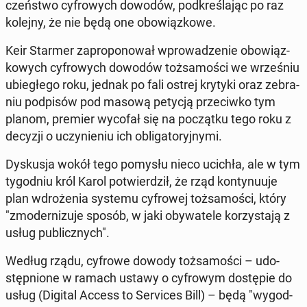
czeń­stwo cy­fro­wych dowodów, pod­kre­śla­jąc po raz
kolejny, że nie będą one obo­wiąz­ko­we.
Keir Starmer za­pro­po­no­wał wpro­wa­dze­nie obo­wiąz­
ko­wych cy­fro­wych dowodów toż­sa­mo­ści we wrze­śniu
ubie­głe­go roku, jednak po fali ostrej krytyki oraz ze­bra­
niu pod­pi­sów pod masową petycją prze­ciw­ko tym
planom, premier wycofał się na po­cząt­ku tego roku z
decyzji o uczy­nie­niu ich ob­li­ga­to­ryj­ny­mi.
Dys­ku­sja wokół tego pomysłu nieco ucichła, ale w tym
ty­go­dniu król Karol po­twier­dził, że rząd kon­ty­nu­uje
plan wdro­że­nia systemu cy­fro­wej toż­sa­mo­ści, który
"zmo­der­ni­zu­je sposób, w jaki oby­wa­te­le ko­rzy­sta­ją z
usług pu­blicz­nych".
Według rządu, cyfrowe dowody toż­sa­mo­ści – udo­
stęp­nio­ne w ramach ustawy o cy­fro­wym do­stę­pie do
usług (Digital Access to Se­rvi­ces Bill
) – będą "wy­god­