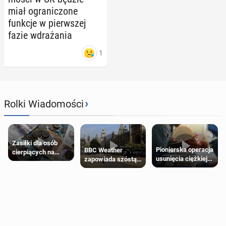
miał ogra­ni­czo­ne
funkcje w pierw­szej
fazie wdra­ża­nia
1
›
Rolki Wiadomości
Zasiłki dla osób
Pionierska operacja
BBC Weather
cierpiących na
usunięcia ciężkiej
zapowiada szóstą
schorzenia
wady wrodzonej
falę upałów w
psychiczne
płodu w łonie matki
Londynie