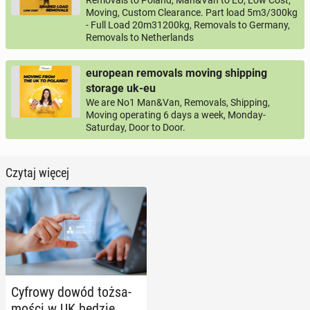
Removals to Poland, Man&Van to EU, Low Cost,
Moving, Custom Clearance. Part load 5m3/300kg
- Full Load 20m31200kg, Removals to Germany,
Removals to Netherlands
european removals moving shipping
storage uk-eu
We are No1 Man&Van, Removals, Shipping,
Moving operating 6 days a week, Monday-
Saturday, Door to Door.
Czytaj więcej
Cyfrowy dowód toż­sa­
mo­ści w UK będzie