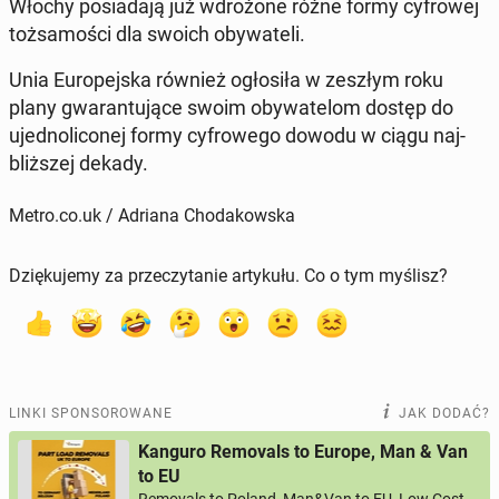
Włochy po­sia­da­ją już wdro­żo­ne różne formy cy­fro­wej
toż­sa­mo­ści dla swoich oby­wa­te­li.
Unia Eu­ro­pej­ska również ogło­si­ła w zeszłym roku
plany gwa­ran­tu­ją­ce swoim oby­wa­te­lom dostęp do
ujed­no­li­co­nej formy cy­fro­we­go dowodu w ciągu naj­
bliż­szej dekady.
Metro.co.uk / Adriana Chodakowska
Dziękujemy za przeczytanie artykułu. Co o tym myślisz?
LINKI SPONSOROWANE
JAK DODAĆ?
Kanguro Removals to Europe, Man & Van
to EU