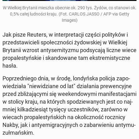
W Wiel­kiej Bry­ta­nii mieszka obecnie ok. 290 tys. Żydów, co stanowi ok.
0,5% całej lud­no­ści kraju. (Fot. CARLOS JASSO / AFP via Getty
Images)
Jak pisze Reuters, w in­ter­pre­ta­cji części po­li­ty­ków i
przed­sta­wi­cie­li spo­łecz­no­ści ży­dow­skiej w Wiel­kiej
Bry­ta­nii wzrost an­ty­se­mi­ty­zmu pod­sy­ca­ją liczne wiece
pro­pa­le­styń­skie i skan­do­wa­ne tam eks­tre­mi­stycz­ne
hasła.
Po­przed­nie­go dnia, w środę, lon­dyń­ska policja za­po­
wie­dzia­ła "nie­wi­dzia­ne od lat" dzia­ła­nia pre­wen­cyj­ne
przed zbli­ża­ją­cy­mi się week­en­do­wy­mi ma­ni­fe­sta­cja­mi
w stolicy kraju, na których spo­dzie­wa­nych jest co naj­
mniej kil­ka­dzie­siąt tysięcy uczest­ni­ków, zarówno w
wiecach pro­pa­le­styń­skich na oko­licz­ność rocz­ni­cy
Nakby, jak i an­ty­emi­gra­cyj­nych o za­bar­wie­niu an­ty­mu­
zuł­mań­skim.