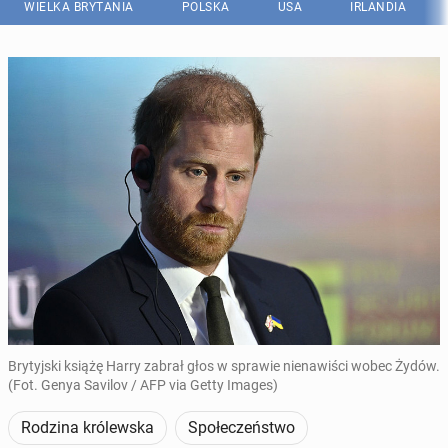
WIELKA BRYTANIA
POLSKA
USA
IRLANDIA
Brytyjski książę Harry zabrał głos w sprawie nienawiści wobec Żydów.
(Fot. Genya Savilov / AFP via Getty Images)
Rodzina królewska
Społeczeństwo