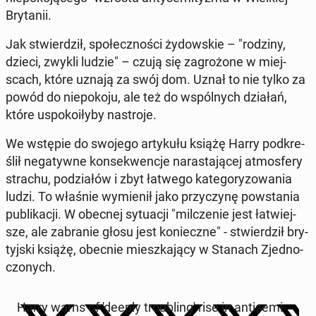
Bry­ta­nii.
Jak stwier­dził, spo­łecz­no­ści ży­dow­skie – "rodziny,
dzieci, zwykli ludzie" – czują się za­gro­żo­ne w miej­
scach, które uznają za swój dom. Uznał to nie tylko za
powód do nie­po­ko­ju, ale też do wspól­nych działań,
które uspo­ko­iły­by na­stro­je.
We wstępie do swojego ar­ty­ku­łu książę Harry pod­kre­
ślił ne­ga­tyw­ne kon­se­kwen­cje na­ra­sta­ją­cej at­mos­fe­ry
strachu, po­dzia­łów i zbyt łatwego ka­te­go­ry­zo­wa­nia
ludzi. To właśnie wy­mie­nił jako przy­czy­nę po­wsta­nia
pu­bli­ka­cji. W obecnej sy­tu­acji "mil­cze­nie jest ła­twiej­
sze, ale za­bra­nie głosu jest ko­niecz­ne" - stwier­dził bry­
tyj­ski książę, obecnie miesz­ka­ją­cy w Stanach Zjed­no­
czo­nych.
Harry warns of 'deeply tro­ublin­g' rise in an­ti­se­mi­