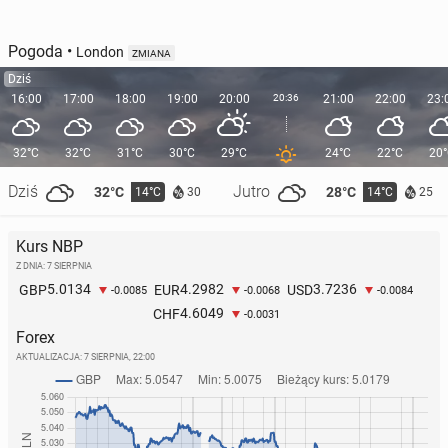
Pogoda
•
London
ZMIANA
Dziś
16:00
17:00
18:00
19:00
20:00
20:36
21:00
22:00
23:
32°C
32°C
31°C
30°C
29°C
24°C
22°C
20
Dziś
Jutro
32°C
28°C
14°C
14°C
30
25
Kurs NBP
Z DNIA: 7 SIERPNIA
5.0134
4.2982
3.7236
GBP
EUR
USD
-0.0085
-0.0068
-0.0084
4.6049
CHF
-0.0031
Forex
AKTUALIZACJA:
7 SIERPNIA, 22:00