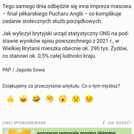
Tego samego dnia od­bę­dzie się inna impreza masowa
– finał pił­kar­skie­go Pucharu Anglii – co kom­pli­ku­je
zadanie sto­łecz­nych służb po­rząd­ko­wych.
Jak wy­li­czył bry­tyj­ski urząd sta­ty­stycz­ny ONS na pod­
sta­wie wyników spisu po­wszech­ne­go z 2021 r., w
Wiel­kiej Bry­ta­nii mieszka obecnie ok. 290 tys. Żydów,
co stanowi ok. 0,5% całej lud­no­ści kraju.
PAP / Jagoda Sowa
Dziękujemy za przeczytanie artykułu. Co o tym myślisz?
LINKI SPONSOROWANE
JAK DODAĆ?
european removals moving shipping