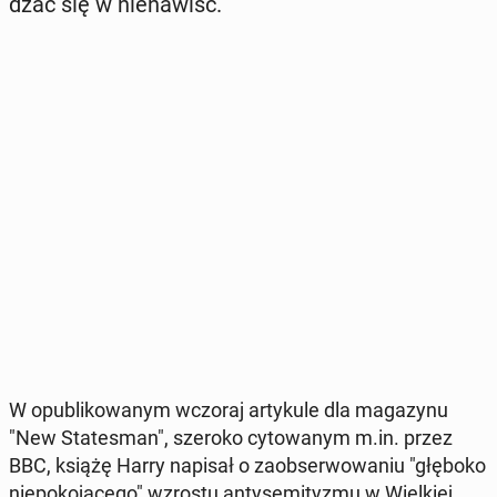
dzać się w nie­na­wiść.
W opu­bli­ko­wa­nym wczoraj ar­ty­ku­le dla ma­ga­zy­nu
"New Sta­te­sman", szeroko cy­to­wa­nym m.in. przez
BBC, książę Harry napisał o za­ob­ser­wo­wa­niu "głęboko
nie­po­ko­ją­ce­go" wzrostu an­ty­se­mi­ty­zmu w Wiel­kiej