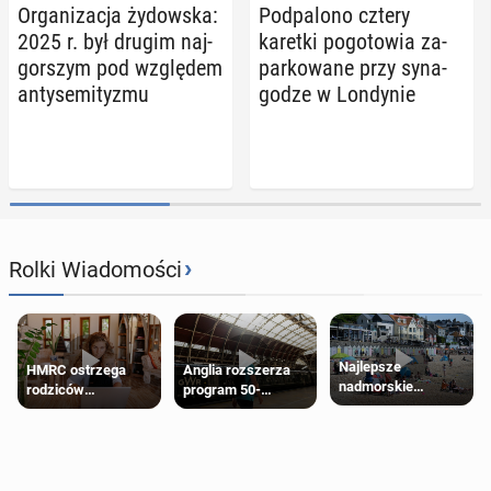
Or­ga­ni­za­cja ży­dow­ska:
Pod­pa­lo­no cztery
2025 r. był drugim naj­
karetki po­go­to­wia za­
gor­szym pod wzglę­dem
par­ko­wa­ne przy sy­na­
an­ty­se­mi­ty­zmu
go­dze w Lon­dy­nie
›
Rolki Wiadomości
Najlepsze
HMRC ostrzega
Anglia rozszerza
nadmorskie
rodziców
program 50-
miasteczko blisko
pobierających Child
procentowych
Londynu
Benefit. Mogą być
zniżek kolejowych
zobowiązani do
na 18-latków
zwrotu zasiłku