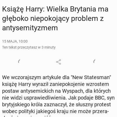
Książę Harry: Wielka Bry­ta­nia ma
głęboko nie­po­ko­ją­cy problem z
an­ty­se­mi­ty­zmem
15 MAJA, 10:00
Ten tekst przeczytasz w 3 minuty
We wczo­raj­szym ar­ty­ku­le dla "New Sta­te­sman"
książę Harry wyraził za­nie­po­ko­je­nie wzro­stem
postaw an­ty­se­mic­kich na Wyspach, dla których
nie widzi uspra­wie­dli­wie­nia. Jak podaje BBC, syn
bry­tyj­skie­go króla za­zna­czył, że słuszny protest
wobec po­li­ty­ki ja­kie­goś kraju nie może prze­ra­