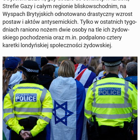
Strefie Gazy i całym re­gio­nie bli­skow­schod­nim, na
Wyspach Bry­tyj­skich od­no­to­wa­no dra­stycz­ny wzrost
postaw i aktów an­ty­se­mic­kich. Tylko w ostat­nich ty­go­
dniach raniono nożem dwie osoby na tle ich ży­dow­
skie­go po­cho­dze­nia oraz m.in. pod­pa­lo­no cztery
karetki lon­dyń­skiej spo­łecz­no­ści ży­dow­skiej.