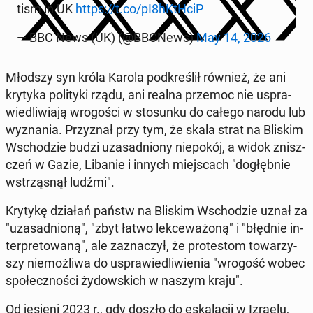
tism in UK
https://t.co/pI8hKtHciP
— BBC News (UK) (@BBCNews)
May 14, 2026
Młodszy syn króla Karola pod­kre­ślił również, że ani
krytyka po­li­ty­ki rządu, ani realna przemoc nie uspra­
wie­dli­wia­ją wro­go­ści w sto­sun­ku do całego narodu lub
wy­zna­nia. Przy­znał przy tym, że skala strat na Bliskim
Wscho­dzie budzi uza­sad­nio­ny nie­po­kój, a widok znisz­
czeń w Gazie, Libanie i innych miej­scach "do­głęb­nie
wstrzą­snął ludźmi".
Krytykę działań państw na Bliskim Wscho­dzie uznał za
"uza­sad­nio­ną", "zbyt łatwo lek­ce­wa­żo­ną" i "błędnie in­
ter­pre­to­wa­ną", ale za­zna­czył, że pro­te­stom to­wa­rzy­
szy nie­moż­li­wa do uspra­wie­dli­wie­nia "wrogość wobec
spo­łecz­no­ści ży­dow­skich w naszym kraju".
Od jesieni 2023 r., gdy doszło do eska­la­cji w Izraelu,