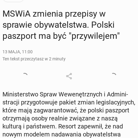
MSWiA zmienia prze­pi­sy w
sprawie oby­wa­tel­stwa. Polski
pasz­port ma być "przy­wi­le­jem"
13 MAJA, 11:00
Ten tekst przeczytasz w 2 minuty
Mi­ni­ster­stwo Spraw We­we­nętrz­nych i Ad­mi­ni­
stra­cji przy­go­to­wu­je pakiet zmian le­gi­sla­cyj­nych,
które mają za­gwa­ran­to­wać, że polski pasz­port
otrzy­ma­ją osoby realnie zwią­za­ne z naszą
kulturą i pań­stwem. Resort za­pew­nił, że nad
nowym modelem nada­wa­nia oby­wa­tel­stwa