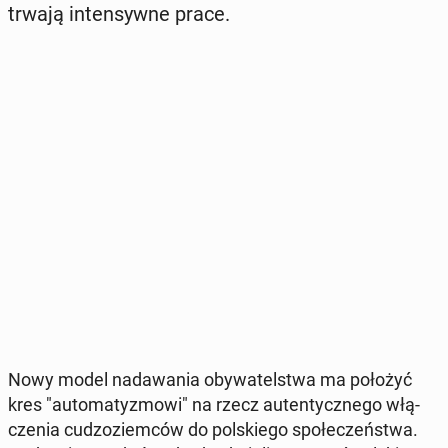
trwają in­ten­syw­ne prace.
Nowy model nada­wa­nia oby­wa­tel­stwa ma położyć
kres "au­to­ma­ty­zmo­wi" na rzecz au­ten­tycz­ne­go włą­
cze­nia cu­dzo­ziem­ców do pol­skie­go spo­łe­czeń­stwa.