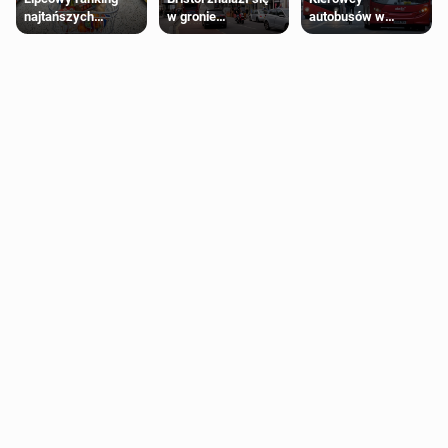
najtańszych
w gronie
autobusów w
supermarketów
najlepszych
Londynie
kierunków podróży
zapowiadają strajki
na świecie