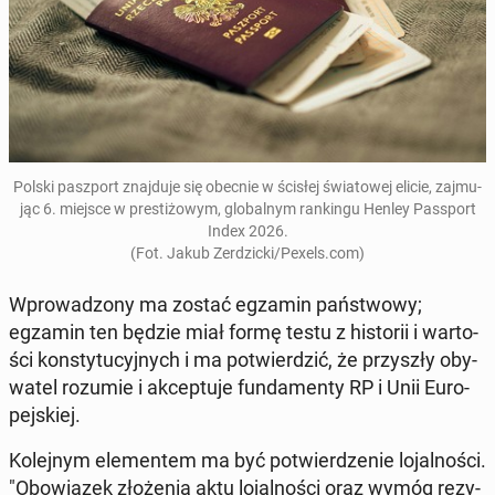
Polski pasz­port znaj­du­je się obecnie w ścisłej świa­to­wej elicie, zaj­mu­
jąc 6. miejsce w pre­sti­żo­wym, glo­bal­nym ran­kin­gu Henley Pas­sport
Index 2026
.
(Fot. Jakub Ze­rdzic­ki/Pexels.com)
Wpro­wa­dzo­ny ma zostać egzamin pań­stwo­wy;
egzamin ten będzie miał formę testu z hi­sto­rii i war­to­
ści kon­sty­tu­cyj­nych i ma po­twier­dzić, że przy­szły oby­
wa­tel rozumie i ak­cep­tu­je fun­da­men­ty RP i Unii Eu­ro­
pej­skiej.
Ko­lej­nym ele­men­tem ma być po­twier­dze­nie lo­jal­no­ści.
"Obo­wią­zek zło­że­nia aktu lo­jal­no­ści oraz wymóg re­zy­