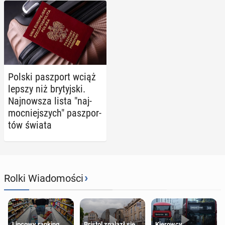
Polski pasz­port wciąż
lepszy niż bry­tyj­ski.
Naj­now­sza lista "naj­
moc­niej­szych" pasz­por­
tów świata
›
Rolki Wiadomości
Lipcowy ranking
Bristol znalazł się
Kierowcy