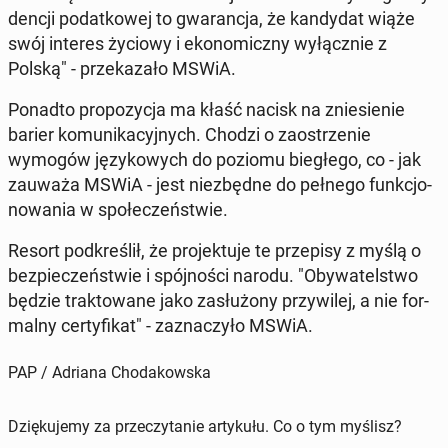
den­cji po­dat­ko­wej to gwa­ran­cja, że kan­dy­dat wiąże
swój interes życiowy i eko­no­micz­ny wy­łącz­nie z
Polską" - prze­ka­za­ło MSWiA.
Ponadto pro­po­zy­cja ma kłaść nacisk na znie­sie­nie
barier ko­mu­ni­ka­cyj­nych. Chodzi o za­ostrze­nie
wymogów ję­zy­ko­wych do poziomu bie­głe­go, co - jak
zauważa MSWiA - jest nie­zbęd­ne do pełnego funk­cjo­
no­wa­nia w spo­łe­czeń­stwie.
Resort pod­kre­ślił, że pro­jek­tu­je te prze­pi­sy z myślą o
bez­pie­czeń­stwie i spój­no­ści narodu. "Oby­wa­tel­stwo
będzie trak­to­wa­ne jako za­słu­żo­ny przy­wi­lej, a nie for­
mal­ny cer­ty­fi­kat" - za­zna­czy­ło MSWiA.
PAP / Adriana Chodakowska
Dziękujemy za przeczytanie artykułu. Co o tym myślisz?