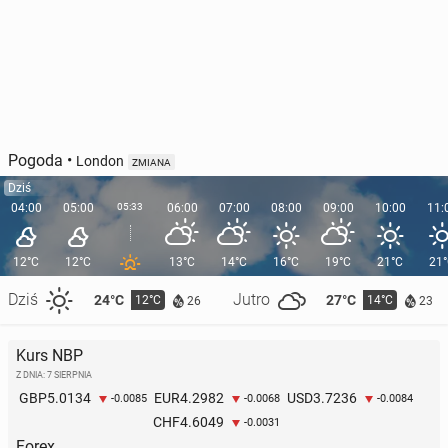
Pogoda
•
London
ZMIANA
Dziś
04:00
05:00
05:33
06:00
07:00
08:00
09:00
10:00
11:
12°C
12°C
13°C
14°C
16°C
19°C
21°C
21
Dziś
Jutro
24°C
27°C
12°C
14°C
26
23
Kurs NBP
Z DNIA: 7 SIERPNIA
5.0134
4.2982
3.7236
GBP
EUR
USD
-0.0085
-0.0068
-0.0084
4.6049
CHF
-0.0031
Forex