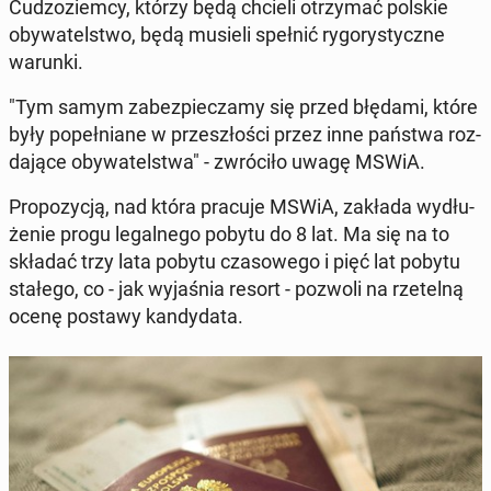
Cu­dzo­ziem­cy, którzy będą chcieli otrzy­mać polskie
oby­wa­tel­stwo, będą musieli spełnić ry­go­ry­stycz­ne
warunki.
"Tym samym za­bez­pie­cza­my się przed błędami, które
były po­peł­nia­ne w prze­szło­ści przez inne państwa roz­
da­ją­ce oby­wa­tel­stwa" - zwró­ci­ło uwagę MSWiA.
Pro­po­zy­cją, nad która pracuje MSWiA, zakłada wy­dłu­
że­nie progu le­gal­ne­go pobytu do 8 lat. Ma się na to
składać trzy lata pobytu cza­so­we­go i pięć lat pobytu
stałego, co - jak wy­ja­śnia resort - pozwoli na rze­tel­ną
ocenę postawy kan­dy­da­ta.