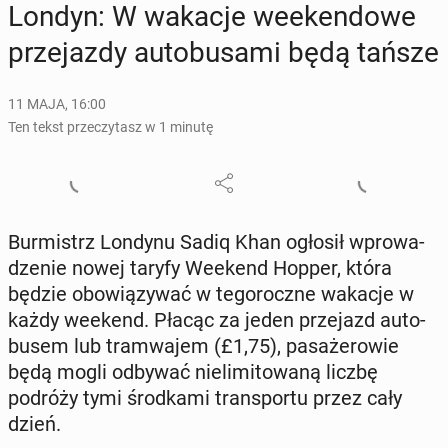
Londyn: W wakacje week­en­do­we
prze­jaz­dy au­to­bu­sa­mi będą tańsze
11 MAJA, 16:00
Ten tekst przeczytasz w 1 minutę
Bur­mistrz Londynu Sadiq Khan ogłosił wpro­wa­
dze­nie nowej taryfy Weekend Hopper, która
będzie obo­wią­zy­wać w te­go­rocz­ne wakacje w
każdy weekend. Płacąc za jeden prze­jazd au­to­
bu­sem lub tram­wa­jem (£1,75), pa­sa­że­ro­wie
będą mogli odbywać nie­li­mi­to­wa­ną liczbę
podróży tymi środ­ka­mi trans­por­tu przez cały
dzień.