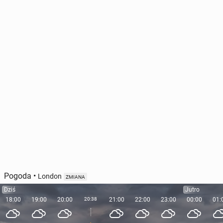
Pogoda
•
London
ZMIANA
Dziś
Jutro
18:00
19:00
20:00
20:38
21:00
22:00
23:00
00:00
01: