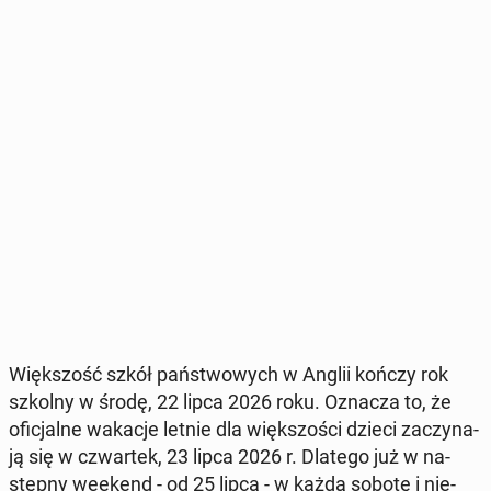
Więk­szość szkół pań­stwo­wych w Anglii kończy rok
szkolny w środę, 22 lipca 2026 roku
. Oznacza to, że
ofi­cjal­ne wakacje letnie dla więk­szo­ści dzieci za­czy­na­
ją się w czwar­tek,
23 lipca 2026 r. Dlatego już w na­
stęp­ny weekend - od 25 lipca - w każdą sobotę i nie­