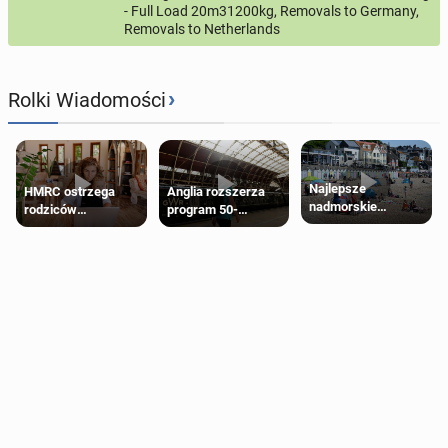
- Full Load 20m31200kg, Removals to Germany,
Removals to Netherlands
›
Rolki Wiadomości
Najlepsze
HMRC ostrzega
Anglia rozszerza
nadmorskie
rodziców
program 50-
miasteczko blisko
pobierających Child
procentowych
Londynu
Benefit. Mogą być
zniżek kolejowych
zobowiązani do
na 18-latków
zwrotu zasiłku