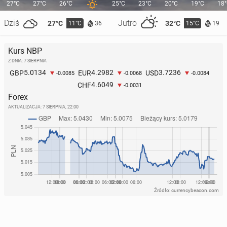
27°C
27°C
26°C
25°C
23°C
20°C
19°C
18
Dziś
Jutro
27°C
32°C
11°C
15°C
36
19
Kurs NBP
Z DNIA: 7 SIERPNIA
5.0134
4.2982
3.7236
GBP
EUR
USD
-0.0085
-0.0068
-0.0084
4.6049
CHF
-0.0031
Forex
AKTUALIZACJA:
7 SIERPNIA, 22:00
Źródło: currencybeacon.com