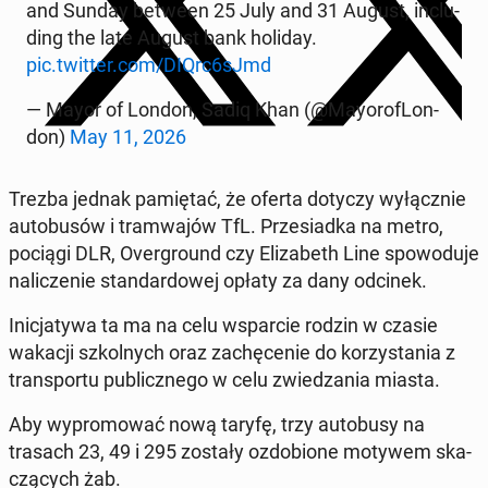
and Sunday between 25 July and 31 August, in­c­lu­
ding the late August bank holiday.
pic.twitter.com/DIQrc6sJmd
— Mayor of London, Sadiq Khan (@May­oro­fLon­
don)
May 11, 2026
Trezba jednak pa­mię­tać, że oferta dotyczy wy­łącz­nie
au­to­bu­sów i tram­wa­jów
TfL. Prze­siad­ka na metro,
pociągi DLR, Over­gro­und czy Eli­za­beth Line spo­wo­du­je
na­li­cze­nie stan­dar­do­wej opłaty za dany odcinek.
Ini­cja­ty­wa ta ma na celu wspar­cie rodzin w czasie
wakacji szkol­nych oraz za­chę­ce­nie do ko­rzy­sta­nia z
trans­por­tu pu­blicz­ne­go w celu zwie­dza­nia miasta.
Aby wy­pro­mo­wać nową taryfę, trzy au­to­bu­sy na
trasach 23, 49 i 295 zostały ozdo­bio­ne motywem ska­
czą­cych żab.