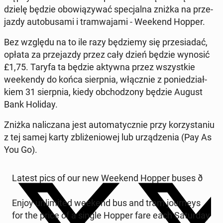
dzie­lę będzie obo­wią­zy­wać spe­cjal­na zniżka na prze­
jaz­dy au­to­bu­sa­mi i tram­wa­ja­mi - Weekend Hopper.
Bez względu na to ile razy bę­dzie­my się prze­sia­dać,
opłata za prze­jaz­dy przez cały dzień będzie wynosić
£1,75. Taryfa ta będzie aktywna przez wszyst­kie
week­en­dy do końca sierp­nia, włącz­nie z po­nie­dział­
kiem
31 sierp­nia, kiedy ob­cho­dzo­ny będzie August
Bank Holiday
.
Zniżka na­li­cza­na jest au­to­ma­tycz­nie przy ko­rzy­sta­niu
z tej samej karty zbli­że­nio­wej lub urzą­dze­nia (Pay As
You Go).
Latest pics of our new Weekend Hopper buses ð
Enjoy unli­mi­ted weekend bus and tram jo­ur­neys
for the price of a single Hopper fare each Sa­tur­day