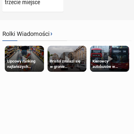
trzecie miejsce
›
Rolki Wiadomości
Lipcowy ranking
Bristol znalazł się
Kierowcy
najtańszych
w gronie
autobusów w
supermarketów
najlepszych
Londynie
kierunków podróży
zapowiadają strajki
na świecie