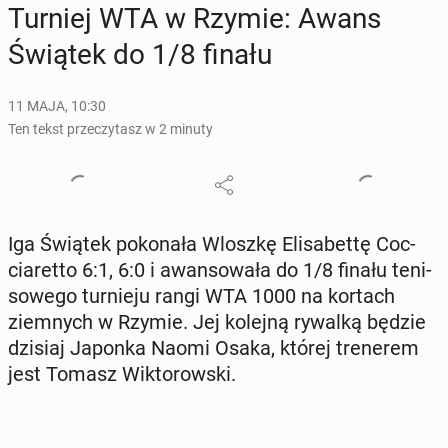
Turniej WTA w Rzymie: Awans
Świątek do 1/8 finału
11 MAJA, 10:30
Ten tekst przeczytasz w 2 minuty
Iga Świątek po­ko­na­ła Wloszkę Eli­sa­bet­tę Coc­
cia­ret­to 6:1, 6:0 i awan­so­wa­ła do 1/8 finału te­ni­
so­we­go tur­nie­ju rangi WTA 1000 na kortach
ziem­nych w Rzymie. Jej kolejną rywalką będzie
dzisiaj Japonka Naomi Osaka, której tre­ne­rem
jest Tomasz Wik­to­row­ski.