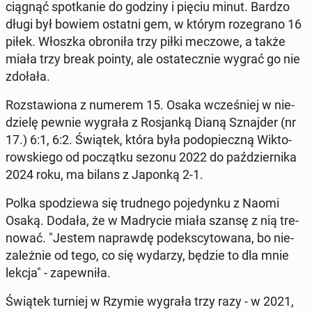
cią­gnąć spo­tka­nie do godziny i pięciu minut. Bardzo
długi był bowiem ostatni gem, w którym ro­ze­gra­no 16
piłek. Włoszka obro­ni­ła trzy piłki meczowe, a także
miała trzy break pointy, ale osta­tecz­nie wygrać go nie
zdołała.
Roz­sta­wio­na z numerem 15. Osaka wcze­śniej w nie­
dzie­lę pewnie wygrała z Ro­sjan­ką Dianą Sznaj­der (nr
17.) 6:1, 6:2. Świątek, która była pod­opiecz­ną Wik­to­
row­skie­go od po­cząt­ku sezonu 2022 do paź­dzier­ni­ka
2024 roku, ma bilans z Japonką 2-1.
Polka spo­dzie­wa się trud­ne­go po­je­dyn­ku z Naomi
Osaką. Dodała, że w Ma­dry­cie miała szansę z nią tre­
no­wać. "Jestem na­praw­dę pod­eks­cy­to­wa­na, bo nie­
za­leż­nie od tego, co się wydarzy, będzie to dla mnie
lekcja" - za­pew­ni­ła.
Świątek turniej w Rzymie wygrała trzy razy - w 2021,