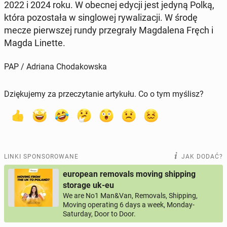
2022 i 2024 roku. W obecnej edycji jest jedyną Polką,
która po­zo­sta­ła w sin­glo­wej ry­wa­li­za­cji. W środę
mecze pierw­szej rundy prze­gra­ły Mag­da­le­na Fręch i
Magda Linette.
PAP / Adriana Chodakowska
Dziękujemy za przeczytanie artykułu. Co o tym myślisz?
LINKI SPONSOROWANE
JAK DODAĆ?
european removals moving shipping
storage uk-eu
We are No1 Man&Van, Removals, Shipping,
Moving operating 6 days a week, Monday-
Saturday, Door to Door.