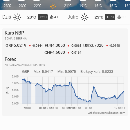
23°C
23°C
22°C
21°C
19°C
16°C
16°C
16
Dziś
Jutro
23°C
25°C
12°C
13°C
41
30
Kurs NBP
Z DNIA: 6 SIERPNIA
5.0219
4.3050
3.7320
GBP
EUR
USD
-0.0144
-0.0068
-0.0148
4.6080
CHF
-0.0164
Forex
AKTUALIZACJA:
6 SIERPNIA, 18:10
Źródło: currencybeacon.com