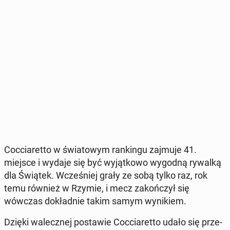
Coc­cia­ret­to w świa­to­wym ran­kin­gu zajmuje 41.
miejsce i wydaje się być wy­jąt­ko­wo wygodną rywalką
dla Świątek. Wcze­śniej grały ze sobą tylko raz, rok
temu również w Rzymie, i mecz za­koń­czył się
wówczas do­kład­nie takim samym wy­ni­kiem.
Dzięki wa­lecz­nej po­sta­wie Coc­cia­ret­to udało się prze­