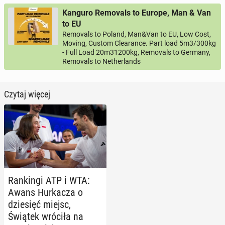
Kanguro Removals to Europe, Man & Van
to EU
Removals to Poland, Man&Van to EU, Low Cost,
Moving, Custom Clearance. Part load 5m3/300kg
- Full Load 20m31200kg, Removals to Germany,
Removals to Netherlands
Czytaj więcej
Ran­kin­gi ATP i WTA:
Awans Hur­ka­cza o
dzie­sięć miejsc,
Świątek wróciła na