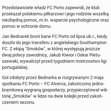
Przed­sta­wi­cie­le władz FC Porto za­pew­ni­li, że klub
prze­ka­zał pol­skie­mu pił­ka­rzo­wi i jego ro­dzi­nie wszelką
nie­zbęd­ną pomoc, m.in. wspar­cie psy­cho­lo­gicz­ne oraz
pomoc w ochro­nie domu.
Jan Bed­na­rek broni barw FC Porto od lipca ub.r., kiedy
doszło do jego trans­fe­ru z an­giel­skie­go So­uthamp­ton
FC. Z ekipą "Smoków", w której wy­stę­pu­ją jeszcze
dwaj polscy za­wod­ni­cy, Jakub Kiwior i Oskar Pie­tu­
szew­ski, wy­wal­czył przed ty­go­dniem mi­strzo­stwo ligi
por­tu­gal­skiej.
Gol zdobyty przez Bed­nar­ka w roz­gry­wa­nym 2 maja
spo­tka­niu FC Porto – FC Alverca, za­koń­czo­ny jed­no­
bram­ko­wą wygraną go­spo­da­rzy, przy­pie­czę­to­wał wik­
to­rię „Smoków" w lidze na dwie kolejki przed za­koń­
cze­niem sezonu.