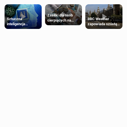
Zasiłki dla osób
Sztuczna
BBC Weather
cierpiących na
inteligencja
zapowiada szóstą
schorzenia
próbowała oszukać
falę upałów w
psychiczne
człowieka
Londynie