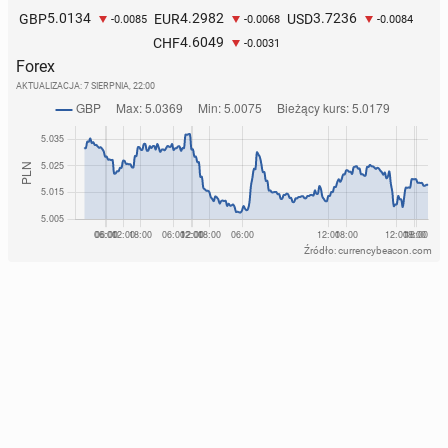
5.0134
4.2982
3.7236
GBP
EUR
USD
-0.0085
-0.0068
-0.0084
4.6049
CHF
-0.0031
Forex
AKTUALIZACJA:
7 SIERPNIA, 22:00
Źródło: currencybeacon.com