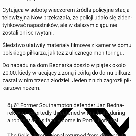
Cy­tu­ją­ca w sobotę wie­czo­rem źródła po­li­cyj­ne stacja
te­le­wi­zyj­na Now prze­ka­za­ła, że policji udało się zi­den­
ty­fi­ko­wać na­past­ni­ków, ale w dalszym ciągu nie
zostali oni schwy­ta­ni.
Śledz­two uła­twi­ły ma­te­ria­ły filmowe z kamer w domu
pol­skie­go pił­ka­rza, jak też z ulicz­ne­go mo­ni­to­rin­gu.
Do napadu na dom Bed­nar­ka doszło w piątek około
20:00, kiedy wra­ca­ją­cy z żoną i córką do domu piłkarz
zastał w nim trzech zło­dziei. Jeden z nich za­gro­ził pił­
ka­rzo­wi nożem.
ðµð¹ Former So­uthamp­ton de­fen­der Jan Bed­na­
rek was re­por­te­dly thre­ate­ned with a knife during
a robbery at his family home in Porto, Por­tu­gal.
The Polish in­ter­na­tio­nal re­tur­ned from dinner with