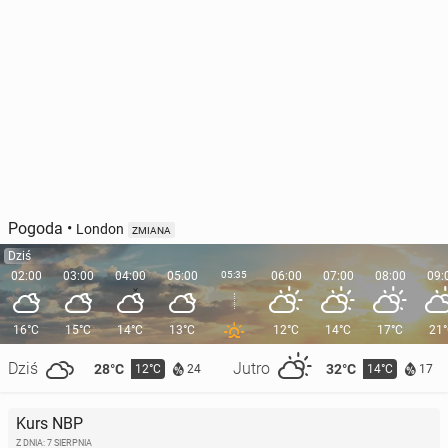
Pogoda
•
London
ZMIANA
Dziś
02:00
03:00
04:00
05:00
05:35
06:00
07:00
08:00
09:
16°C
15°C
14°C
13°C
12°C
14°C
17°C
21
Dziś
Jutro
28°C
32°C
12°C
14°C
24
17
Kurs NBP
Z DNIA: 7 SIERPNIA