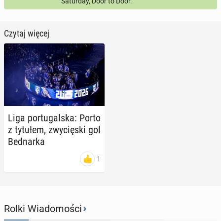
Saturday, Door to Door.
Czytaj więcej
Liga por­tu­gal­ska: Porto
z tytułem, zwy­cię­ski gol
Bed­nar­ka
1
›
Rolki Wiadomości