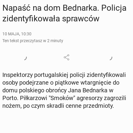
Napaść na dom Bed­nar­ka. Policja
zi­den­ty­fi­ko­wa­ła spraw­ców
10 MAJA, 10:30
Ten tekst przeczytasz w 2 minuty
In­spek­to­rzy por­tu­gal­skiej policji zi­den­ty­fi­ko­wa­li
osoby po­dej­rza­ne o piąt­ko­we wtar­gnię­cie do
domu pol­skie­go obrońcy Jana Bed­nar­ka w
Porto. Pił­ka­rzo­wi "Smoków" agre­so­rzy za­gro­zi­li
nożem, po czym skradli cenne przed­mio­ty.