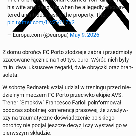
his wife and dau­gh­ter when he al­le­ge­dly en­co­un­
te­red an in­tru­der inside the pro­per­ty. The…
pic.twitter.com/fLvZV6LZx3
— Europa.com (@europa)
May 9, 2026
Z domu obrońcy FC Porto zło­dzie­je zabrali przed­mio­ty
sza­co­wa­ne łącznie na 150 tys. euro. Wśród nich były
m.in. dwa luk­su­so­we zegarki, dwie ob­rącz­ki oraz bran­
so­le­ta.
W sobotę Bed­na­rek wziął udział w tre­nin­gu przed nie­
dziel­nym meczem FC Porto prze­ciw­ko ekipie AVS.
Trener "Smoków" Fran­ce­sco Farioli po­in­for­mo­wał
podczas so­bot­niej kon­fe­ren­cji pra­so­wej, że zwa­żyw­
szy na trau­ma­tycz­ne do­świad­cze­nie pol­skie­go
obrońcy nie podjął jeszcze decyzji czy wystawi go w
pierw­szym skła­dzie.