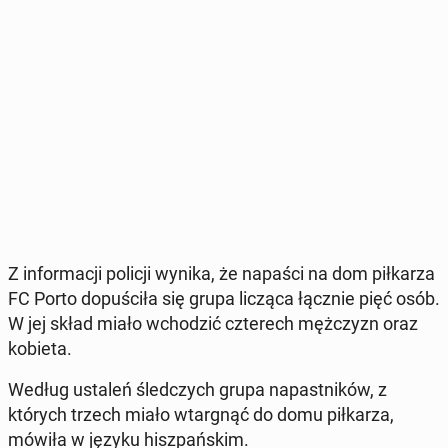
Z in­for­ma­cji policji wynika, że napaści na dom pił­ka­rza
FC Porto do­pu­ści­ła się grupa licząca łącznie pięć osób.
W jej skład miało wcho­dzić czte­rech męż­czyzn oraz
kobieta.
Według ustaleń śled­czych grupa na­past­ni­ków, z
których trzech miało wtar­gnąć do domu pił­ka­rza,
mówiła w języku hisz­pań­skim.