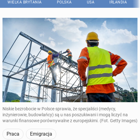
WIELKA BRYTANIA
POLSKA
USA
IRLANDIA
Niskie bezrobocie w Polsce sprawia, że specjaliści (medycy,
inżynierowie, budowlańcy) są u nas poszukiwani i mogą liczyć na
warunki finansowe porównywalne z europejskimi. (Fot. Getty Images)
Praca
Emigracja