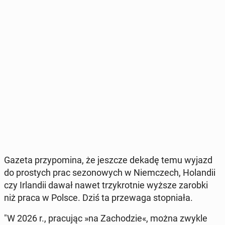
Gazeta przy­po­mi­na, że jeszcze dekadę temu wyjazd
do pro­stych prac se­zo­no­wych w Niem­czech, Ho­lan­dii
czy Ir­lan­dii dawał nawet trzy­krot­nie wyższe zarobki
niż praca w Polsce. Dziś ta prze­wa­ga stop­nia­ła.
"W 2026 r., pra­cu­jąc »na Za­cho­dzie«, można zwykle