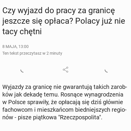
Czy wyjazd do pracy za granicę
jeszcze się opłaca? Polacy już nie
tacy chętni
8 MAJA, 13:00
Ten tekst przeczytasz w 2 minuty
Wyjazdy za granicę nie gwa­ran­tu­ją takich za­rob­
ków jak dekadę temu. Rosnące wy­na­gro­dze­nia
w Polsce spra­wi­ły, że opła­ca­ją się dziś głównie
fa­chow­com i miesz­kań­com bied­niej­szych re­gio­
nów - pisze piąt­ko­wa "Rzecz­po­spo­li­ta".