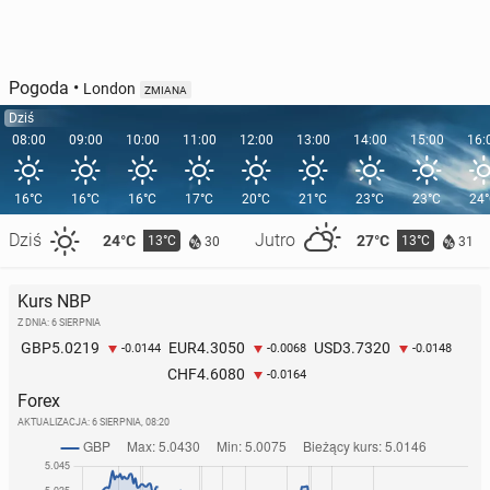
Pogoda
•
London
ZMIANA
Dziś
08:00
09:00
10:00
11:00
12:00
13:00
14:00
15:00
16:
16°C
16°C
16°C
17°C
20°C
21°C
23°C
23°C
24
Dziś
Jutro
24°C
27°C
13°C
13°C
30
31
Kurs NBP
Z DNIA: 6 SIERPNIA
5.0219
4.3050
3.7320
GBP
EUR
USD
-0.0144
-0.0068
-0.0148
4.6080
CHF
-0.0164
Forex
AKTUALIZACJA:
6 SIERPNIA, 08:20