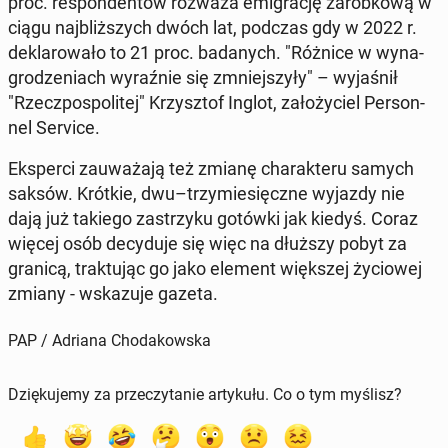
proc. re­spon­den­tów rozważa emi­gra­cję za­rob­ko­wą w
ciągu naj­bliż­szych dwóch lat, podczas gdy w 2022 r.
de­kla­ro­wa­ło to 21 proc. ba­da­nych. "Różnice w wy­na­
gro­dze­niach wy­raź­nie się zmniej­szy­ły" – wy­ja­śnił
"Rzecz­po­spo­li­tej" Krzysz­tof Inglot, za­ło­ży­ciel Per­son­
nel Service.
Eks­per­ci za­uwa­ża­ją też zmianę cha­rak­te­ru samych
saksów. Krótkie, dwu–trzy­mie­sięcz­ne wyjazdy nie
dają już takiego za­strzy­ku gotówki jak kiedyś. Coraz
więcej osób de­cy­du­je się więc na dłuższy pobyt za
granicą, trak­tu­jąc go jako element więk­szej ży­cio­wej
zmiany - wska­zu­je gazeta.
PAP / Adriana Chodakowska
Dziękujemy za przeczytanie artykułu. Co o tym myślisz?