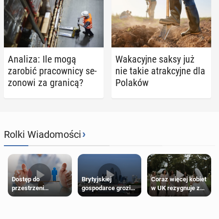
Analiza: Ile mogą
Wa­ka­cyj­ne saksy już
zarobić pra­cow­ni­cy se­
nie takie atrak­cyj­ne dla
zo­no­wi za granicą?
Polaków
›
Rolki Wiadomości
Dostęp do
Brytyjskiej
Coraz więcej kobiet
przestrzeni
gospodarce grozi
w UK rezygnuje z
przeznaczonych
recesja, jeśli
roli druhny na
dla jednej płci ma
kryzys na Bliskim
ślubie
opierać się
Wschodzie się