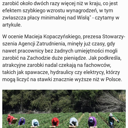
zarobić około dwóch razy więcej niż w kraju, co jest
efektem szyb­kie­go wzrostu wy­na­gro­dzeń, w tym
zwłasz­cza płacy mi­ni­mal­nej nad Wisłą" - czytamy w
ar­ty­ku­le.
W ocenie Macieja Ko­pa­czyń­skie­go, prezesa Sto­wa­rzy­
sze­nia Agencji Za­trud­nie­nia, minęły już czasy, gdy
nawet pra­cow­ni­cy bez żadnych umie­jęt­no­ści mogli
zarobić na Za­cho­dzie duże pie­nią­dze. Jak pod­kre­śla,
atrak­cyj­ne zarobki nadal czekają na fa­chow­ców,
takich jak spa­wa­cze, hy­drau­li­cy czy elek­try­cy, którzy
mogą liczyć na stawki znacz­nie wyższe niż w Polsce.