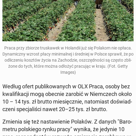
Praca przy zbiorze tru­ska­wek w Ho­lan­dii już się Polakom nie opłaca.
Dy­na­micz­ny wzrost płacy mi­ni­mal­nej i śred­niej w Polsce sprawił, że po
od­li­cze­niu kosztów życia na Za­cho­dzie, oszczęd­no­ści są często zbli­
żo­ne do tych, które można odłożyć pra­cu­jąc w kraju. (Fot. Getty
Images)
Według ofert pu­bli­ko­wa­nych w OLX Praca, osoby bez
kwa­li­fi­ka­cji mogą obecnie zarobić w Niem­czech około
10 – 14 tys. zł brutto mie­sięcz­nie, na­to­miast do­świad­
cze­ni spe­cja­li­ści nawet 20–25 tys. zł brutto.
Zmienia się też na­sta­wie­nie Polaków. Z danych "Ba­ro­
me­tru pol­skie­go rynku pracy" wynika, że jedynie 10