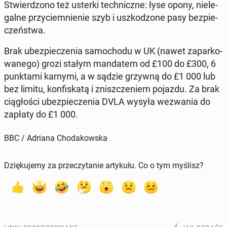
Stwier­dzo­no też usterki tech­nicz­ne: łyse opony, nie­le­
gal­ne przy­ciem­nie­nie szyb i uszko­dzo­ne pasy bez­pie­
czeń­stwa.
Brak ubez­pie­cze­nia sa­mo­cho­du w UK (nawet za­par­ko­
wa­ne­go) grozi stałym man­da­tem od £100 do £300, 6
punk­ta­mi karnymi, a w sądzie grzywną do £1 000 lub
bez limitu, kon­fi­ska­tą i znisz­cze­niem pojazdu. Za brak
cią­gło­ści ubez­pie­cze­nia DVLA wysyła we­zwa­nia do
zapłaty do £1 000.
BBC / Adriana Chodakowska
Dziękujemy za przeczytanie artykułu. Co o tym myślisz?