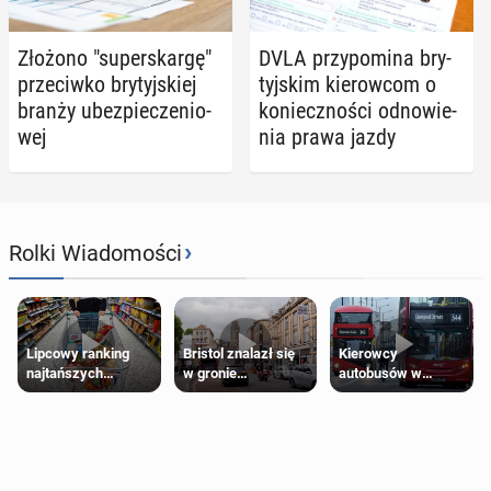
Złożono "su­per­skar­gę"
DVLA przy­po­mi­na bry­
prze­ciw­ko bry­tyj­skiej
tyj­skim kie­row­com o
branży ubez­pie­cze­nio­
ko­niecz­no­ści od­no­wie­
wej
nia prawa jazdy
›
Rolki Wiadomości
Lipcowy ranking
Bristol znalazł się
Kierowcy
najtańszych
w gronie
autobusów w
supermarketów
najlepszych
Londynie
kierunków podróży
zapowiadają strajki
na świecie