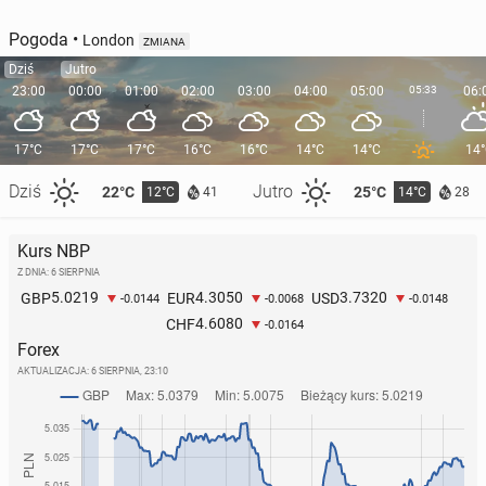
Pogoda
•
London
ZMIANA
Dziś
Jutro
23:00
00:00
01:00
02:00
03:00
04:00
05:00
05:33
06:
17°C
17°C
17°C
16°C
16°C
14°C
14°C
14
Dziś
Jutro
22°C
25°C
12°C
14°C
41
28
Kurs NBP
Z DNIA: 6 SIERPNIA
5.0219
4.3050
3.7320
GBP
EUR
USD
-0.0144
-0.0068
-0.0148
4.6080
CHF
-0.0164
Forex
AKTUALIZACJA:
6 SIERPNIA, 23:10