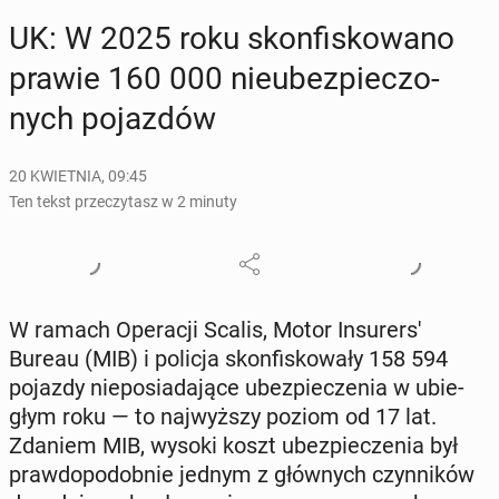
UK: W 2025 roku skon­fi­sko­wa­no
prawie 160 000 nie­ubez­pie­czo­
nych po­jaz­dów
20 KWIETNIA, 09:45
Ten tekst przeczytasz w 2 minuty
W ramach Ope­ra­cji Scalis, Motor In­su­rer­s'
Bureau (MIB) i policja skon­fi­sko­wa­ły 158 594
pojazdy nie­po­sia­da­ją­ce ubez­pie­cze­nia w ubie­
głym roku — to naj­wyż­szy poziom od 17 lat.
Zdaniem MIB, wysoki koszt ubez­pie­cze­nia był
praw­do­po­dob­nie jednym z głów­nych czyn­ni­ków