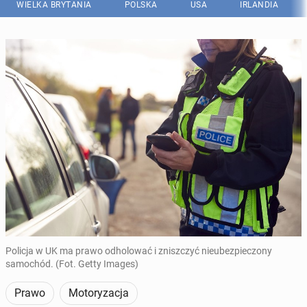
WIELKA BRYTANIA
POLSKA
USA
IRLANDIA
Policja w UK ma prawo odholować i zniszczyć nieubezpieczony
samochód. (Fot. Getty Images)
Prawo
Motoryzacja