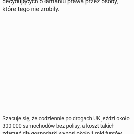
de­cy­du­ją­cych o łamaniu prawa przez osoby,
które tego nie zrobiły.
Szacuje się, że co­dzien­nie po drogach UK jeździ około
300 000 sa­mo­cho­dów bez polisy, a koszt takich
zdarzeń dla go­spo­dar­ki wynosi około 1 mld funtów