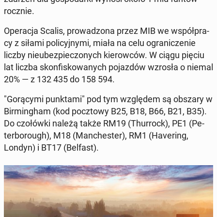
rocznie.
Ope­ra­cja Scalis, pro­wa­dzo­na przez MIB we współ­pra­
cy z siłami po­li­cyj­ny­mi, miała na celu ogra­ni­cze­nie
liczby nie­ubez­pie­czo­nych kie­row­ców. W ciągu pięciu
lat liczba skon­fi­sko­wa­nych po­jaz­dów wzrosła o niemal
20% — z 132 435 do 158 594.
"Go­rą­cy­mi punk­ta­mi" pod tym wzglę­dem są obszary w
Bir­ming­ham (kod pocz­to­wy B25, B18, B66, B21, B35).
Do czo­łów­ki należą także RM19 (Thur­rock), PE1 (Pe­
ter­bo­ro­ugh), M18 (Man­che­ster), RM1 (Ha­ve­ring,
Londyn) i BT17 (Belfast).