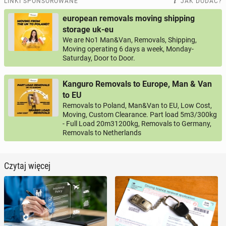
LINKI SPONSOROWANE
JAK DODAĆ?
european removals moving shipping
storage uk-eu
We are No1 Man&Van, Removals, Shipping,
Moving operating 6 days a week, Monday-
Saturday, Door to Door.
Kanguro Removals to Europe, Man & Van
to EU
Removals to Poland, Man&Van to EU, Low Cost,
Moving, Custom Clearance. Part load 5m3/300kg
- Full Load 20m31200kg, Removals to Germany,
Removals to Netherlands
Czytaj więcej