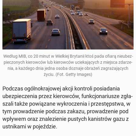
Według MIB, co 20 minut w Wiel­kiej Bry­ta­nii ktoś pada ofiarą nie­ubez­
pie­czo­nych kie­row­ców lub kie­row­ców ucie­ka­ją­cych z miejsca zda­rze­
nia, a każdego dnia jedna osoba doznaje obrażeń za­gra­ża­ją­cych
życiu. (Fot. Getty Images)
Podczas ogól­no­kra­jo­wej akcji kon­tro­li po­sia­da­nia
ubez­pie­cze­nia przez kie­row­ców, funk­cjo­na­riu­sze zgła­
sza­li także po­wią­za­ne wy­kro­cze­nia i prze­stęp­stwa, w
tym pro­wa­dze­nie podczas zakazu, pro­wa­dze­nie pod
wpływem oraz zna­le­zie­nie pustych ka­ni­strów gazu z
ust­ni­ka­mi w po­jeź­dzie.