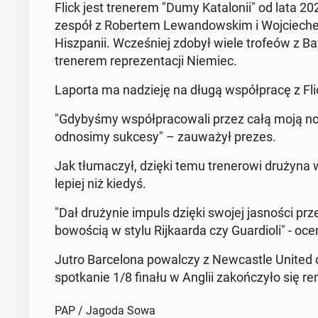
Flick jest tre­ne­rem "Dumy Ka­ta­lo­nii" od lata 
zespół z Ro­ber­tem Le­wan­dow­skim i Woj­cie­c
Hisz­pa­nii. Wcze­śniej zdobył wiele trofeów z B
tre­ne­rem re­pre­zen­ta­cji Niemiec.
Laporta ma na­dzie­ję na długą współ­pra­cę z Fli
"Gdy­by­śmy współ­pra­co­wa­li przez całą moją now
od­no­si­my sukcesy" – za­uwa­żył prezes.
Jak tłu­ma­czył, dzięki temu tre­ne­ro­wi drużyna 
lepiej niż kiedyś.
"Dał dru­ży­nie impuls dzięki swojej ja­sno­ści prz
bo­wo­ścią w stylu Rij­ka­ar­da czy Gu­ar­dio­li" - oc
Jutro Bar­ce­lo­na po­wal­czy z New­ca­stle Unite
spo­tka­nie 1/8 finału w Anglii za­koń­czy­ło się 
PAP / Jagoda Sowa