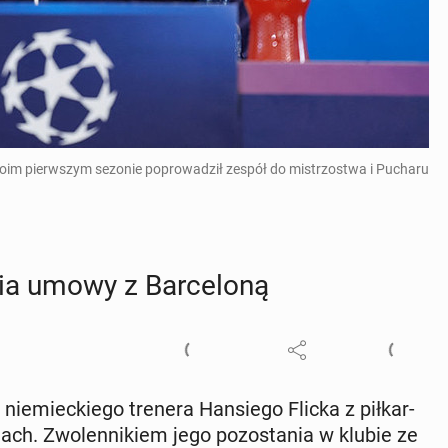
w swoim pierwszym sezonie poprowadził zespół do mistrzostwa i Pucharu
nia umowy z Bar­ce­lo­ną
 nie­miec­kie­go trenera Han­sie­go Flicka z pił­kar­
ch. Zwo­len­ni­kiem jego po­zo­sta­nia w klubie ze