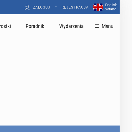
English
•
ZALOGUJ
REJESTRACJA
Version
ostki
Poradnik
Wydarzenia
Menu