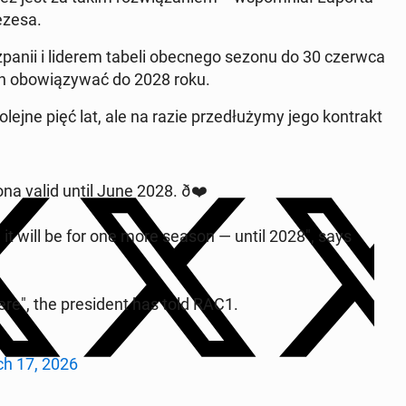
rezesa.
­nii i liderem tabeli obec­ne­go sezonu do 30 czerwca
n obo­wią­zy­wać do 2028 roku.
ejne pięć lat, ale na razie prze­dłu­ży­my jego kon­trakt
­na valid until June 2028. ð❤️
, it will be for one more season — until 2028", says
e", the pre­si­dent has told RAC1.
h 17, 2026