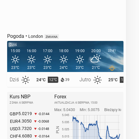
Pogoda
•
London
ZMIANA
Dziś
15:00
16:00
17:00
18:00
19:00
20:00
20:41
21:00
23°C
23°C
23°C
24°C
23°C
21°C
19°C
Dziś
Jutro
24°C
25°C
12°C
13°C
39
Kurs NBP
Forex
Z DNIA: 6 SIERPNIA
AKTUALIZACJA:
6 SIERPNIA, 15:00
5.0219
GBP
-0.0144
4.3050
EUR
-0.0068
3.7320
USD
-0.0148
4.6080
CHF
-0.0164