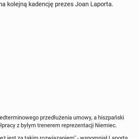
lę na kolejną ka­den­cję prezes Joan Laporta.
­ter­mi­no­we­go prze­dłu­że­nia umowy, a hisz­pań­ski
pra­cy z byłym tre­ne­rem re­pre­zen­ta­cji Niemiec.
ież jest za takim roz­wią­za­niem" - wspo­mniał Laporta