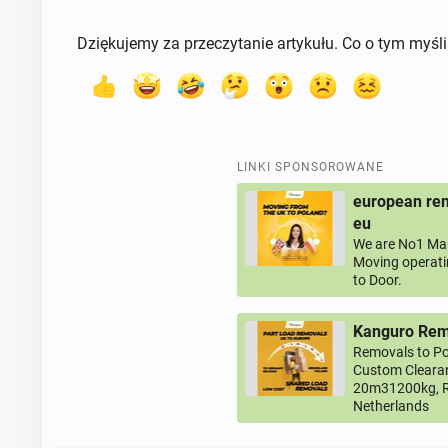
Dziękujemy za przeczytanie artykułu. Co o tym myśl
LINKI SPONSOROWANE
european rem
eu
We are No1 Man
Moving operati
to Door.
Kanguro Remo
Removals to Po
Custom Clearan
20m31200kg, R
Netherlands