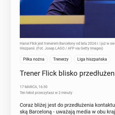
Hansi Flick jest trenerem Barcelony od lata 2024 r. i już 
Hiszpanii. (Fot. Josep LAGO / AFP via Getty Images)
Piłka nożna
Trenerzy
Liga hiszpańska
Trener Flick blisko prze­dłu­że­
17 MARCA, 16:30
Ten tekst przeczytasz w 2 minuty
Coraz bliżej jest do prze­dłu­że­nia kon­tak­tu
ską Bar­ce­lo­ną - uważają media w obu kraja