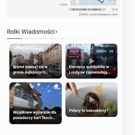
Źródło: currencybeacon.com
›
Rolki Wiadomości
Bristol znalazł się w
Kierowcy autobusów w
gronie najlepszych
Londynie zapowiadają
kierunków podróży na
strajki
świecie
Polacy to mięsożercy?
Wyjątkowe wyzwanie dla
posiadaczy kart Tesco
Clubcard!