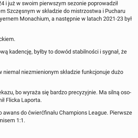
2024 i już w swoim pierw­szym sezonie po­pro­wa­dził
hem Szczę­snym w skła­dzie do mi­strzo­stwa i Pucharu
ay­er­nem Mo­na­chium, a na­stęp­nie w latach 2021-23 był
c­kiem.
ą ka­den­cję, byłby to dowód sta­bil­no­ści i sygnał, że
w niemal nie­zmie­nio­nym skła­dzie funk­cjo­nu­je dużo
e­ka­zu, bo wyraża się bardzo pre­cy­zyj­nie. Ma silną oso­
enił Flicka Laporta.
d o awans do ćwierć­fi­na­łu Cham­pions League. Pierw­sze
remisem 1:1.