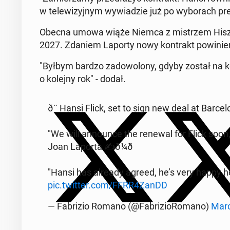
w te­le­wi­zyj­nym wy­wia­dzie już po wy­bo­rach p
Obecna umowa wiąże Niemca z mi­strzem Hisz­pa
2027. Zdaniem Laporty nowy kon­trakt po­wi­nie
"Byłbym bardzo za­do­wo­lo­ny, gdyby został na kol
o kolejny rok" - dodał.
ð¨ Hansi Flick, set to sign new deal at Bar­ce­lo
"We will an­no­un­ce the renewal for Flick soon
Joan Laporta ✍ð¼ð
"Hansi has already agreed, he’s very happy her
pic.twitter.com/FFRR4ZanDD
— Fa­bri­zio Romano (@Fa­bri­zio­Ro­ma­no)
Marc