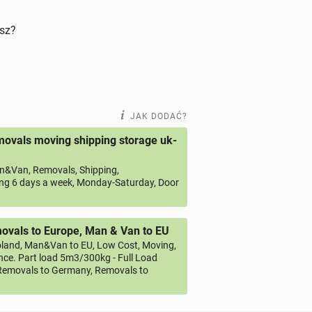
isz?
JAK DODAĆ?
ovals moving shipping storage uk-
&Van, Removals, Shipping,
ng 6 days a week, Monday-Saturday, Door
vals to Europe, Man & Van to EU
land, Man&Van to EU, Low Cost, Moving,
ce. Part load 5m3/300kg - Full Load
emovals to Germany, Removals to