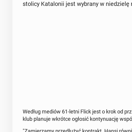
stolicy Ka­ta­lo­nii jest wybrany w nie­dzie­
Według mediów 61-letni Flick jest o krok od przed
klub planuje wkrótce ogłosić kon­ty­nu­ację współ­
"Za­mie­rza­my prze­dłu­żyć kon­trakt. Hansi równ