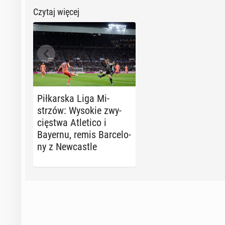
Czytaj więcej
Pił­kar­ska Liga Mi­
strzów: Wysokie zwy­
cię­stwa Atle­ti­co i
Bayernu, remis Bar­ce­lo­
ny z New­ca­stle