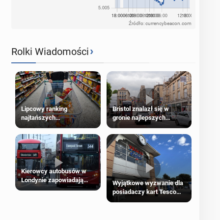
Źródło: currencybeacon.com
›
Rolki Wiadomości
Lipcowy ranking
Bristol znalazł się w
najtańszych
gronie najlepszych
supermarketów
kierunków podróży na
świecie
Kierowcy autobusów w
Londynie zapowiadają
Wyjątkowe wyzwanie dla
strajki
posiadaczy kart Tesco
Clubcard!