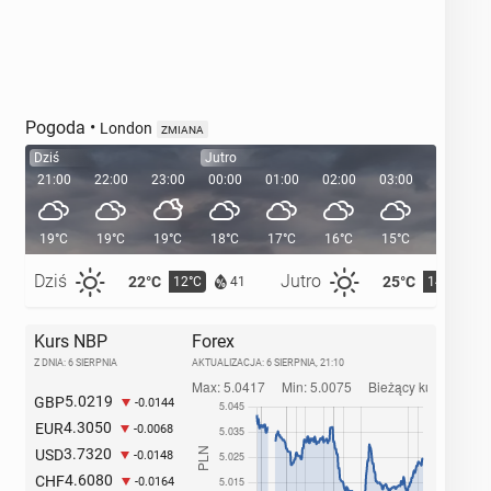
Pogoda
•
London
ZMIANA
Dziś
Jutro
21:00
22:00
23:00
00:00
01:00
02:00
03:00
04:00
19°C
19°C
19°C
18°C
17°C
16°C
15°C
14°C
Dziś
Jutro
22°C
25°C
12°C
14°C
41
Kurs NBP
Forex
Z DNIA: 6 SIERPNIA
AKTUALIZACJA:
6 SIERPNIA, 21:10
5.0219
GBP
-0.0144
4.3050
EUR
-0.0068
3.7320
USD
-0.0148
4.6080
CHF
-0.0164