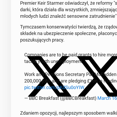
Premier Keir Starmer oświad­czył, że reformy "st
dar­ki, która działa dla wszyst­kich, zmniej­sza­jąc
młodych ludzi znaleźć sen­sow­ne za­trud­nie­nie"
Tym­cza­sem kon­ser­wa­ty­ści twier­dzą, że rzą
składek na ubez­pie­cze­nie spo­łecz­ne, pła­co­
po­szu­ku­ją­cych pracy.
Com­pa­nies are to be paid grants to hire mor
tackle youth unem­ploy­ment.
Work and Pen­sions Se­cre­ta­ry Pat McFad­den
200,000 jobs and are pled­ging £1bn in funding fo
pic.twitter.com/pKdSu0oYIW
— BBC Bre­ak­fast (@BBC­Bre­ak­fast)
March 16
Zdaniem opo­zy­cji, naj­lep­szym spo­so­bem walki 