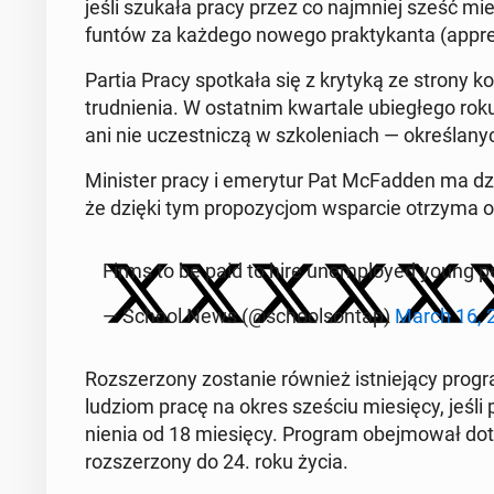
jeśli szukała pracy przez co naj­mniej sześć mie
funtów za każdego nowego prak­ty­kan­ta (ap­pren
Partia Pracy spo­tka­ła się z krytyką ze strony kon
trud­nie­nia. W ostat­nim kwar­ta­le ubie­głe­go r
ani nie uczest­ni­czą w szko­le­niach — okre­śla­n
Mi­ni­ster pracy i eme­ry­tur Pat McFad­den ma d
że dzięki tym pro­po­zy­cjom wspar­cie otrzyma 
Firms to be paid to hire unem­ploy­ed young 
— School News (@scho­ol­son­tap)
March 16, 
Roz­sze­rzo­ny zo­sta­nie również ist­nie­ją­cy pro
ludziom pracę na okres sześciu mie­się­cy, jeśli po­b
nie­nia od 18 mie­się­cy. Program obej­mo­wał d
roz­sze­rzo­ny do 24. roku życia.