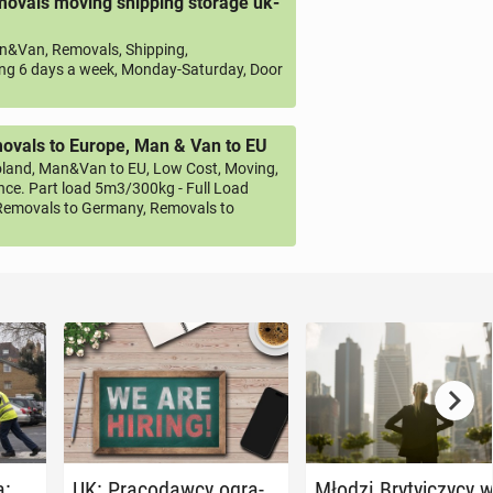
ovals moving shipping storage uk-
&Van, Removals, Shipping,
ng 6 days a week, Monday-Saturday, Door
vals to Europe, Man & Van to EU
land, Man&Van to EU, Low Cost, Moving,
ce. Part load 5m3/300kg - Full Load
emovals to Germany, Removals to
a:
UK: Pra­co­daw­cy ogra­
Młodzi Bry­tyj­czy­cy w