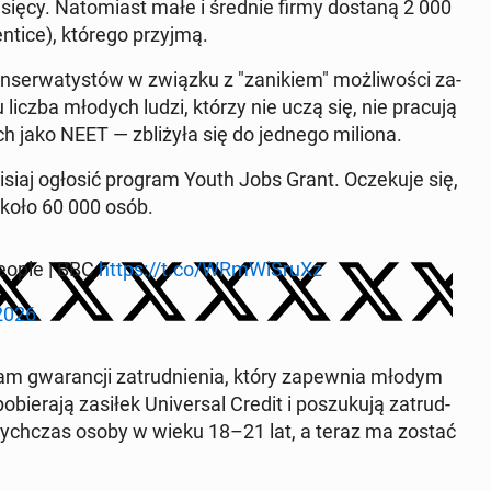
­się­cy. Na­to­miast małe i średnie firmy dostaną 2 000
­ti­ce), którego przyjmą.
­ser­wa­ty­stów w związku z "za­ni­kiem" moż­li­wo­ści za­
oku liczba młodych ludzi, którzy nie uczą się, nie pracują
ych jako NEET — zbli­ży­ła się do jednego miliona.
zisiaj ogłosić program Youth Jobs Grant. Ocze­ku­je się,
około 60 000 osób.
people | BBC
https://t.co/WRm­Wi­SruXz
2026
gram gwa­ran­cji za­trud­nie­nia, który za­pew­nia młodym
ie­ra­ją zasiłek Uni­ver­sal Credit i po­szu­ku­ją za­trud­
o­tych­czas osoby w wieku 18–21 lat, a teraz ma zostać