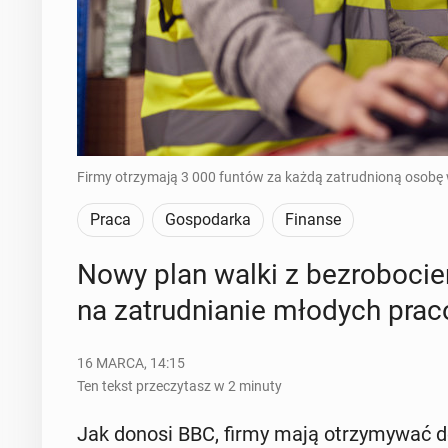
Firmy otrzymają 3 000 funtów za każdą zatrudnioną osobę w
Praca
Gospodarka
Finanse
Nowy plan walki z bez­ro­bo­ci
na za­trud­nia­nie młodych pra­c
16 MARCA, 14:15
Ten tekst przeczytasz w 2 minuty
Jak donosi BBC, firmy mają otrzy­my­wać dot