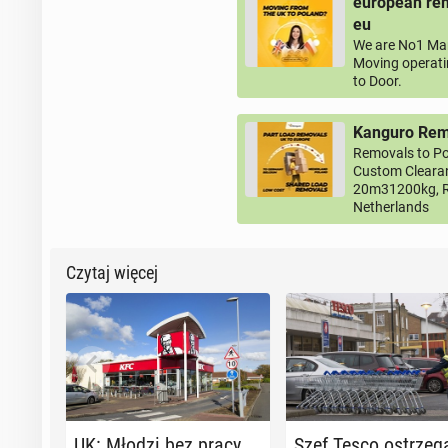
european rem
eu
We are No1 Man
Moving operati
to Door.
Kanguro Remo
Removals to Po
Custom Clearan
20m31200kg, R
Netherlands
Czytaj więcej
UK: Młodzi bez pracy
Szef Tesco ostrze­g