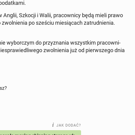
po­dat­ka­mi.
nglii, Szkocji i Walii, pra­cow­ni­cy będą mieli prawo
o zwol­nie­nia po sześciu mie­sią­cach za­trud­nie­nia.
mie wy­bor­czym do przy­zna­nia wszyst­kim pra­cow­ni­
­spra­wie­dli­we­go zwol­nie­nia już od pierw­sze­go dnia
isz?
JAK DODAĆ?