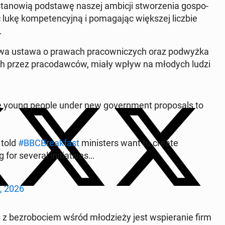
a­no­wią pod­sta­wę naszej ambicji stwo­rze­nia go­spo­
 lukę kom­pe­ten­cyj­ną i po­ma­ga­jąc więk­szej liczbie
.
dowa ustawa o prawach pra­cow­ni­czych oraz pod­wyż­ka
nych przez pra­co­daw­ców, miały wpływ na młodych ludzi
e young people under new go­vern­ment pro­po­sals to
 told
#BBC­Bre­ak­fast
mi­ni­sters want to create
r several in­i­tia­ti­ves…
, 2026
z bez­ro­bo­ciem wśród mło­dzie­ży jest wspie­ra­nie firm