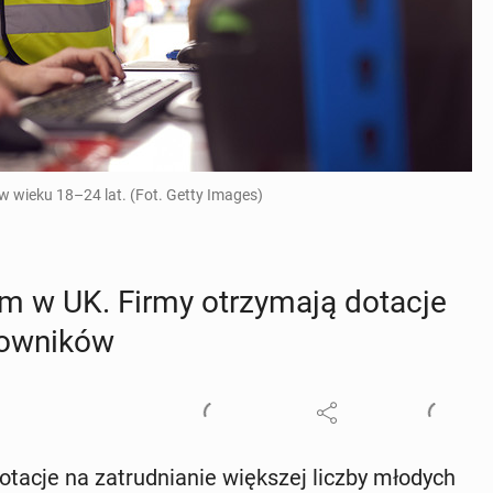
 wieku 18–24 lat. (Fot. Getty Images)
em w UK. Firmy otrzy­ma­ją dotacje
ow­ni­ków
acje na za­trud­nia­nie więk­szej liczby młodych