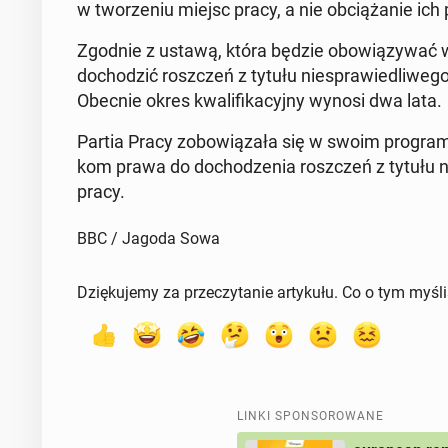
w two­rze­niu miejsc pracy, a nie ob­cią­ża­nie ich 
Zgodnie z ustawą, która będzie obo­wią­zy­wać w A
do­cho­dzić rosz­czeń z tytułu nie­spra­wie­dli­we­g
Obecnie okres kwa­li­fi­ka­cyj­ny wynosi dwa lata.
Partia Pracy zo­bo­wią­za­ła się w swoim pro­gra­
kom prawa do do­cho­dze­nia rosz­czeń z tytułu nie
pracy.
BBC / Jagoda Sowa
Dziękujemy za przeczytanie artykułu. Co o tym myśl
LINKI SPONSOROWANE