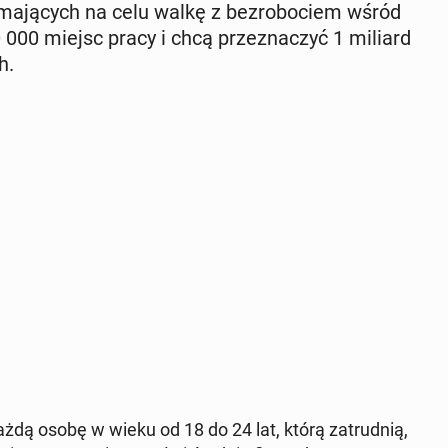
ma­ją­cych na celu walkę z bez­ro­bo­ciem wśród
00 000 miejsc pracy i chcą prze­zna­czyć 1 miliard
h.
ażdą osobę w wieku od 18 do 24 lat, którą za­trud­nią,