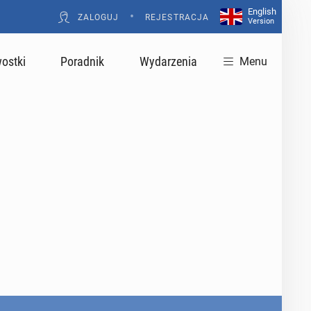
English
•
ZALOGUJ
REJESTRACJA
Version
ostki
Poradnik
Wydarzenia
Menu