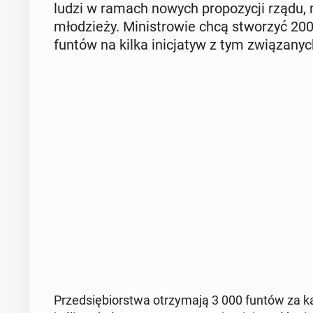
ludzi w ramach nowych pro­po­zy­cji rządu, 
mło­dzie­ży. Mi­ni­stro­wie chcą stwo­rzyć 2
funtów na kilka ini­cja­tyw z tym zwią­za­nyc
Przed­się­bior­stwa otrzy­ma­ją 3 000 funtów za k