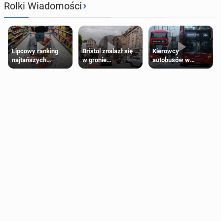
›
Rolki Wiadomości
Lipcowy ranking
Bristol znalazł się
Kierowcy
najtańszych
w gronie
autobusów w
supermarketów
najlepszych
Londynie
kierunków podróży
zapowiadają strajki
na świecie