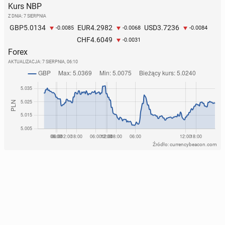
Kurs NBP
Z DNIA: 7 SIERPNIA
5.0134
4.2982
3.7236
GBP
EUR
USD
-0.0085
-0.0068
-0.0084
4.6049
CHF
-0.0031
Forex
AKTUALIZACJA:
7 SIERPNIA, 06:10
Źródło: currencybeacon.com