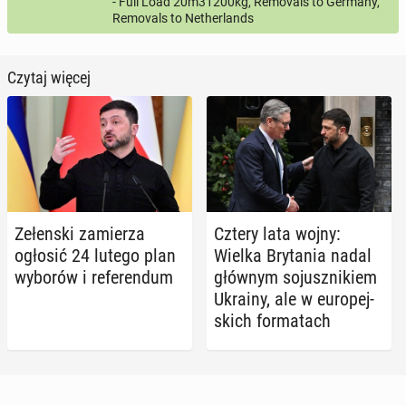
- Full Load 20m31200kg, Removals to Germany,
Removals to Netherlands
Czytaj więcej
Ze­łen­ski za­mie­rza
Cztery lata wojny:
ogłosić 24 lutego plan
Wielka Bry­ta­nia nadal
wyborów i re­fe­ren­dum
głównym so­jusz­ni­kiem
Ukrainy, ale w eu­ro­pej­
skich for­ma­tach