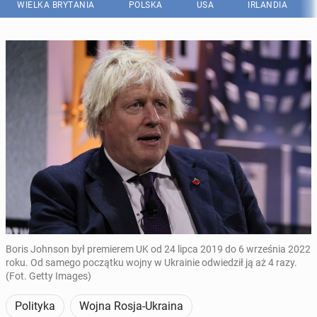
WIELKA BRYTANIA
POLSKA
USA
IRLANDIA
Boris Johnson był premierem UK od 24 lipca 2019 do 6 września 2022
roku. Od samego początku wojny w Ukrainie odwiedził ją aż 4 razy.
(Fot. Getty Images)
Polityka
Wojna Rosja-Ukraina