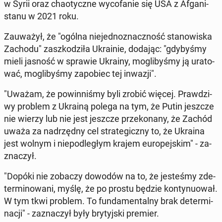
w Syrii oraz cha­otycz­ne wy­co­fa­nie się USA z Afga­ni­
sta­nu w 2021 roku.
Za­uwa­żył, że "ogólna nie­jed­no­znacz­ność sta­no­wi­ska
Zachodu" za­szko­dzi­ła Ukra­inie, dodając: "gdy­by­śmy
mieli jasność w sprawie Ukrainy, mo­gli­by­śmy ją ura­to­
wać, mo­gli­by­śmy za­po­biec tej inwazji".
"Uważam, że po­win­ni­śmy byli zrobić więcej. Praw­dzi­
wy problem z Ukrainą polega na tym, że Putin jeszcze
nie wierzy lub nie jest jeszcze prze­ko­na­ny, że Zachód
uważa za nad­rzęd­ny cel stra­te­gicz­ny to, że Ukraina
jest wolnym i nie­pod­le­głym krajem eu­ro­pej­skim" - za­
zna­czył.
"Dopóki nie zobaczy dowodów na to, że je­ste­śmy zde­
ter­mi­no­wa­ni, myślę, że po prostu będzie kon­ty­nu­ował.
W tym tkwi problem. To fun­da­men­tal­ny brak de­ter­mi­
na­cji" - za­zna­czył były bry­tyj­ski premier.