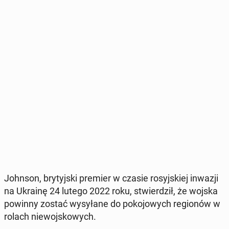
Johnson, bry­tyj­ski premier w czasie ro­syj­skiej inwazji
na Ukrainę 24 lutego 2022 roku, stwier­dził, że wojska
powinny zostać wy­sy­ła­ne do po­ko­jo­wych re­gio­nów w
rolach nie­woj­sko­wych.