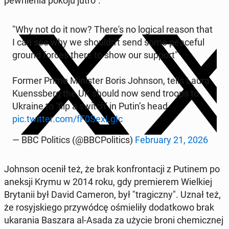
pew­nie­nia pokoju jutro".
"Why not do it now? There's no logical reason that
I can see why we sho­uld­n't send some pe­ace­ful
ground forces there to show our support"
Former Prime Mi­ni­ster Boris Johnson, tells Laura
Ku­enss­berg the UK should now send troops to
Ukraine to ‘flip a switch’ in Putin’s head
pic.twitter.com/fF0SexLgIc
— BBC Po­li­tics (@BBC­Po­li­tics)
Fe­bru­ary 21, 2026
Johnson ocenił też, że brak kon­fron­ta­cji z Putinem po
aneksji Krymu w 2014 roku, gdy pre­mie­rem Wiel­kiej
Bry­ta­nii był David Cameron, był "tra­gicz­ny". Uznał też,
że ro­syj­skie­go przy­wód­cę ośmie­li­ły do­dat­ko­wo brak
uka­ra­nia Baszara al-Asada za użycie broni che­micz­nej