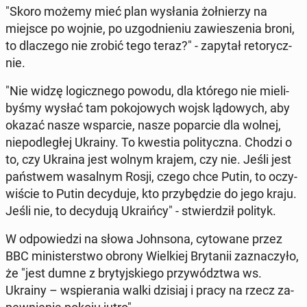
"Skoro możemy mieć plan wy­sła­nia żoł­nie­rzy na
miejsce po wojnie, po uzgod­nie­niu za­wie­sze­nia broni,
to dla­cze­go nie zrobić tego teraz?" - zapytał re­to­rycz­
nie.
"Nie widzę lo­gicz­ne­go powodu, dla którego nie mie­li­
by­śmy wysłać tam po­ko­jo­wych wojsk lą­do­wych, aby
okazać nasze wspar­cie, nasze po­par­cie dla wolnej,
nie­pod­le­głej Ukrainy. To kwestia po­li­tycz­na. Chodzi o
to, czy Ukraina jest wolnym krajem, czy nie. Jeśli jest
pań­stwem wa­sal­nym Rosji, czego chce Putin, to oczy­
wi­ście to Putin de­cy­du­je, kto przy­bę­dzie do jego kraju.
Jeśli nie, to de­cy­du­ją Ukra­iń­cy" - stwier­dził polityk.
W od­po­wie­dzi na słowa John­so­na, cy­to­wa­ne przez
BBC mi­ni­ster­stwo obrony Wiel­kiej Bry­ta­nii za­zna­czy­ło,
że "jest dumne z bry­tyj­skie­go przy­wódz­twa ws.
Ukrainy – wspie­ra­nia walki dzisiaj i pracy na rzecz za­