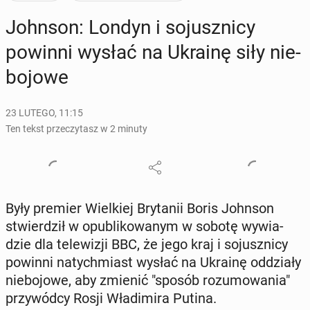
Johnson: Londyn i so­jusz­ni­cy
powinni wysłać na Ukrainę siły nie­
bo­jo­we
23 LUTEGO, 11:15
Ten tekst przeczytasz w 2 minuty
Były premier Wiel­kiej Bry­ta­nii Boris Johnson
stwier­dził w opu­bli­ko­wa­nym w sobotę wy­wia­
dzie dla te­le­wi­zji BBC, że jego kraj i so­jusz­ni­cy
powinni na­tych­miast wysłać na Ukrainę od­dzia­ły
nie­bo­jo­we, aby zmienić "sposób ro­zu­mo­wa­nia"
przy­wód­cy Rosji Wła­di­mi­ra Putina.