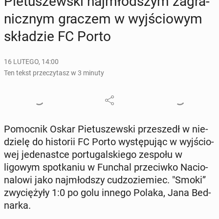
Pie­tu­szew­ski naj­młod­szym za­gra­
nicz­nym graczem w wyj­ścio­wym
skła­dzie FC Porto
16 LUTEGO, 14:00
Ten tekst przeczytasz w 3 minuty
Po­moc­nik Oskar Pie­tu­szew­ski prze­szedł w nie­
dzie­lę do hi­sto­rii FC Porto wy­stę­pu­jąc w wyj­ścio­
wej je­de­na­st­ce por­tu­gal­skie­go zespołu w
ligowym spo­tka­niu w Funchal prze­ciw­ko Na­cio­
na­lo­wi jako naj­młod­szy cu­dzo­zie­miec. "Smoki”
zwy­cię­ży­ły 1:0 po golu innego Polaka, Jana Bed­
nar­ka.