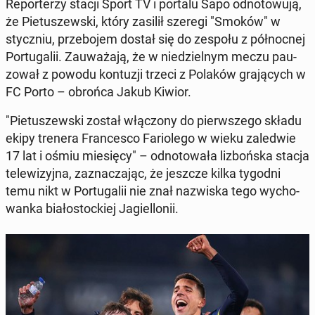
Re­por­te­rzy stacji Sport TV i portalu Sapo od­no­to­wu­ją,
że Pie­tu­szew­ski, który zasilił szeregi "Smoków" w
stycz­niu, prze­bo­jem dostał się do zespołu z pół­noc­nej
Por­tu­ga­lii. Za­uwa­ża­ją, że w nie­dziel­nym meczu pau­
zo­wał z powodu kon­tu­zji trzeci z Polaków gra­ją­cych w
FC Porto – obrońca Jakub Kiwior.
"Pie­tu­szew­ski został włą­czo­ny do pierw­sze­go składu
ekipy trenera Fran­ce­sco Fa­rio­le­go w wieku za­le­d­wie
17 lat i ośmiu mie­się­cy" – od­no­to­wa­ła li­zboń­ska stacja
te­le­wi­zyj­na, za­zna­cza­jąc, że jeszcze kilka tygodni
temu nikt w Por­tu­ga­lii nie znał na­zwi­ska tego wy­cho­
wan­ka bia­ło­stoc­kiej Ja­giel­lo­nii.