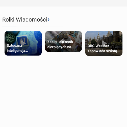
›
Rolki Wiadomości
Zasiłki dla osób
Sztuczna
BBC Weather
cierpiących na
inteligencja
zapowiada szóstą
schorzenia
próbowała oszukać
falę upałów w
psychiczne
człowieka
Londynie