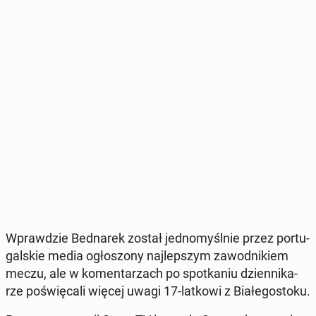
Wpraw­dzie Bed­na­rek został jed­no­myśl­nie przez por­tu­
gal­skie media ogło­szo­ny naj­lep­szym za­wod­ni­kiem
meczu, ale w ko­men­ta­rzach po spo­tka­niu dzien­ni­ka­
rze po­świę­ca­li więcej uwagi 17-latkowi z Bia­łe­go­sto­ku.