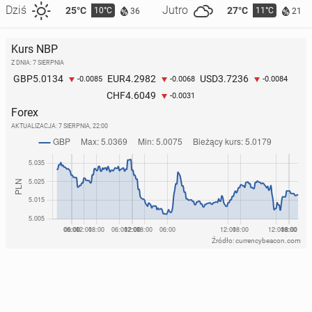
Dziś
Jutro
25°C
27°C
10°C
11°C
36
21
Kurs NBP
Z DNIA: 7 SIERPNIA
5.0134
4.2982
3.7236
GBP
EUR
USD
-0.0085
-0.0068
-0.0084
4.6049
CHF
-0.0031
Forex
AKTUALIZACJA:
7 SIERPNIA, 22:00
Źródło: currencybeacon.com