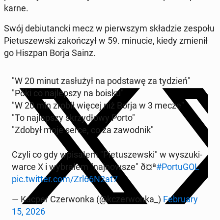
karne.
Swój de­biu­tanc­ki mecz w pierw­szym skła­dzie zespołu
Pie­tu­szew­ski za­koń­czył w 59. minucie, kiedy zmienił
go Hiszpan Borja Sainz.
"W 20 minut za­słu­żył na pod­sta­wę za tydzień"
"Póki co naj­lep­szy na boisku"
"W 20 min zrobił więcej niż Borja w 3 mecze"
"To naj­lep­szy skrzy­dło­wy Porto"
"Zdobył moje serce, co za za­wod­nik"
Czyli co gdy wpi­sa­łem "Pie­tu­szew­ski" w wy­szu­ki­
war­ce X i wy­bra­łem "naj­now­sze" ð¤ª
#Por­tu­GOL
pic.twitter.com/Zrl66N2at7
— Kacper Czer­won­ka (@kczer­won­ka_)
Fe­bru­ary
15, 2026