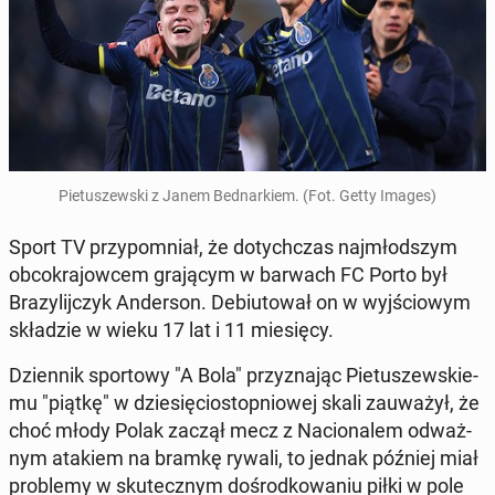
Pie­tu­szew­ski z Janem Bed­nar­kiem. (Fot. Getty Images)
Sport TV przy­po­mniał, że do­tych­czas naj­młod­szym
ob­co­kra­jow­cem gra­ją­cym w barwach FC Porto był
Bra­zy­lij­czyk An­der­son. De­biu­to­wał on w wyj­ścio­wym
skła­dzie w wieku 17 lat i 11 mie­się­cy.
Dzien­nik spor­to­wy "A Bola" przy­zna­jąc Pie­tu­szew­skie­
mu "piątkę" w dzie­się­cio­stop­nio­wej skali za­uwa­żył, że
choć młody Polak zaczął mecz z Na­cio­na­lem od­waż­
nym atakiem na bramkę rywali, to jednak później miał
pro­ble­my w sku­tecz­nym do­środ­ko­wa­niu piłki w pole