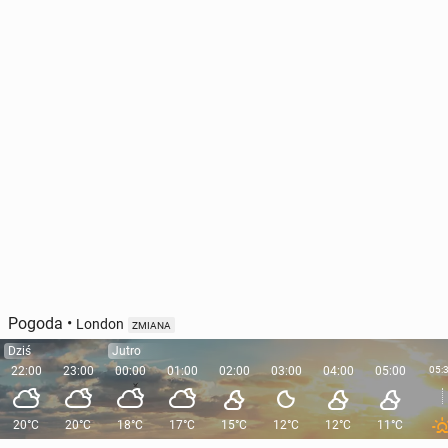
Pogoda
•
London
ZMIANA
Dziś
Jutro
22:00
23:00
00:00
01:00
02:00
03:00
04:00
05:00
05:
20°C
20°C
18°C
17°C
15°C
12°C
12°C
11°C