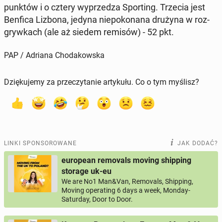
punktów i o cztery wy­prze­dza Spor­ting. Trzecia jest
Benfica Lizbona, jedyna nie­po­ko­na­na drużyna w roz­
gryw­kach (ale aż siedem remisów) - 52 pkt.
PAP / Adriana Chodakowska
Dziękujemy za przeczytanie artykułu. Co o tym myślisz?
LINKI SPONSOROWANE
JAK DODAĆ?
european removals moving shipping
storage uk-eu
We are No1 Man&Van, Removals, Shipping,
Moving operating 6 days a week, Monday-
Saturday, Door to Door.