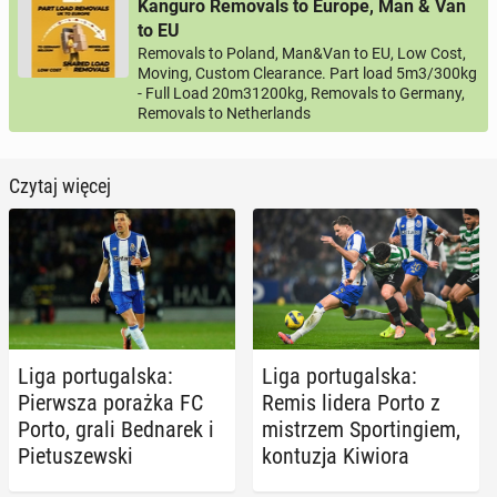
Kanguro Removals to Europe, Man & Van
to EU
Removals to Poland, Man&Van to EU, Low Cost,
Moving, Custom Clearance. Part load 5m3/300kg
- Full Load 20m31200kg, Removals to Germany,
Removals to Netherlands
Czytaj więcej
Liga por­tu­gal­ska:
Liga por­tu­gal­ska:
Pierw­sza porażka FC
Remis lidera Porto z
Porto, grali Bed­na­rek i
mi­strzem Spor­tin­giem,
Pie­tu­szew­ski
kon­tu­zja Kiwiora