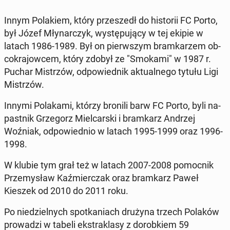
Innym Po­la­kiem, który prze­szedł do hi­sto­rii FC Porto,
był Józef Mły­nar­czyk, wy­stę­pu­ją­cy w tej ekipie w
latach 1986-1989. Był on pierw­szym bram­ka­rzem ob­
co­kra­jow­cem, który zdobył ze "Smokami" w 1987 r.
Puchar Mi­strzów, od­po­wied­nik ak­tu­al­ne­go tytułu Ligi
Mi­strzów.
Innymi Po­la­ka­mi, którzy bronili barw FC Porto, byli na­
past­nik Grze­gorz Miel­car­ski i bram­karz Andrzej
Woźniak, od­po­wied­nio w latach 1995-1999 oraz 1996-
1998.
W klubie tym grał też w latach 2007-2008 po­moc­nik
Prze­my­sław Kaź­mier­czak oraz bram­karz Paweł
Kieszek od 2010 do 2011 roku.
Po nie­dziel­nych spo­tka­niach drużyna trzech Polaków
pro­wa­dzi w tabeli eks­tra­kla­sy z do­rob­kiem 59