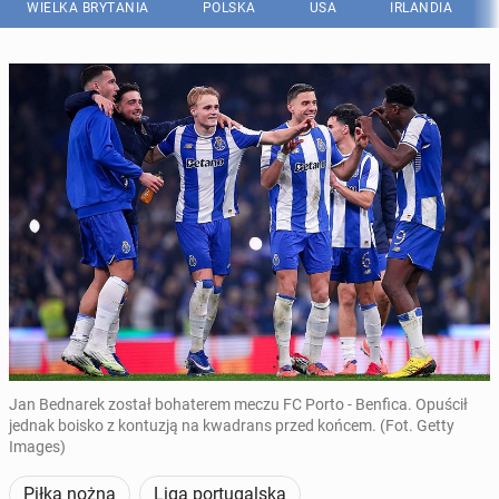
WIELKA BRYTANIA
POLSKA
USA
IRLANDIA
Jan Bednarek został bohaterem meczu FC Porto - Benfica. Opuścił
jednak boisko z kontuzją na kwadrans przed końcem. (Fot. Getty
Images)
Piłka nożna
Liga portugalska