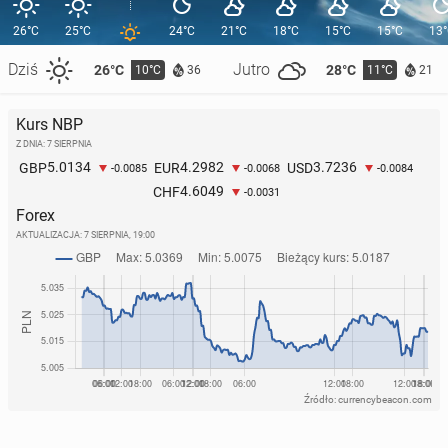
26°C
25°C
24°C
21°C
18°C
15°C
15°C
13
Dziś
Jutro
26°C
28°C
10°C
11°C
36
21
Kurs NBP
Z DNIA: 7 SIERPNIA
5.0134
4.2982
3.7236
GBP
EUR
USD
-0.0085
-0.0068
-0.0084
4.6049
CHF
-0.0031
Forex
AKTUALIZACJA:
7 SIERPNIA, 19:00
Źródło: currencybeacon.com