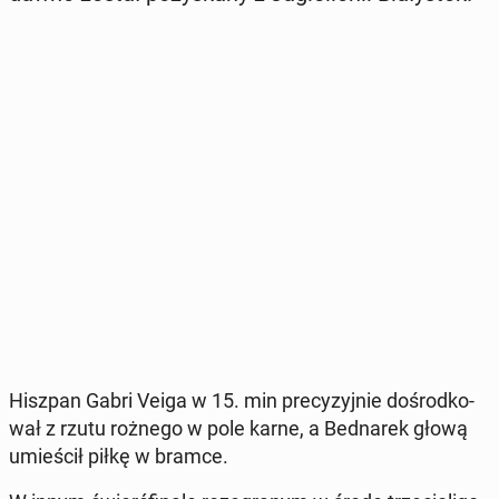
Hiszpan Gabri Veiga w 15. min pre­cy­zyj­nie do­środ­ko­
wał z rzutu rożnego w pole karne, a Bed­na­rek głową
umie­ścił piłkę w bramce.