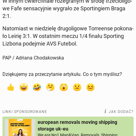
W innym ćwierć­fi­na­le ro­ze­gra­nym w środę trze­cio­li­go­
we Fafe sen­sa­cyj­nie wygrało ze Spor­tin­giem Braga
2:1.
Na­to­miast w nie­dzie­lę dru­go­li­go­we Tor­re­en­se po­ko­na­
ło Leirię 3:1. W ostat­nim meczu 1/4 finału Spor­ting
Lizbona po­dej­mie AVS Futebol.
PAP / Adriana Chodakowska
Dziękujemy za przeczytanie artykułu. Co o tym myślisz?
LINKI SPONSOROWANE
JAK DODAĆ?
european removals moving shipping
storage uk-eu
We are No1 Man&Van, Removals, Shipping,