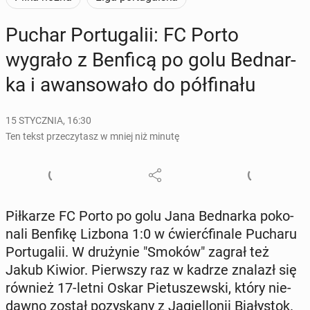
Puchar Por­tu­ga­lii: FC Porto
wygrało z Benficą po golu Bed­nar­
ka i awan­so­wa­ło do pół­fi­na­łu
15 STYCZNIA, 16:30
Ten tekst przeczytasz w mniej niż minutę
Pił­ka­rze FC Porto po golu Jana Bed­nar­ka po­ko­
na­li Benfikę Lizbona 1:0 w ćwierć­fi­na­le Pucharu
Por­tu­ga­lii. W dru­ży­nie "Smoków" zagrał też
Jakub Kiwior. Pierw­szy raz w kadrze znalazł się
również 17-letni Oskar Pie­tu­szew­ski, który nie­
daw­no został po­zy­ska­ny z Ja­giel­lo­nii Bia­ły­stok.