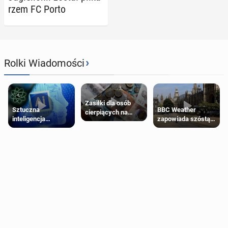
rzem FC Porto
›
Rolki Wiadomości
Zasiłki dla osób
Sztuczna
BBC Weather
cierpiących na
inteligencja
zapowiada szóstą
schorzenia
próbowała oszukać
falę upałów w
psychiczne
człowieka
Londynie