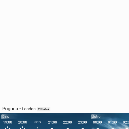
Pogoda
•
London
ZMIANA
Dziś
Jutro
19:00
20:00
20:39
21:00
22:00
23:00
00:00
01:00
02: