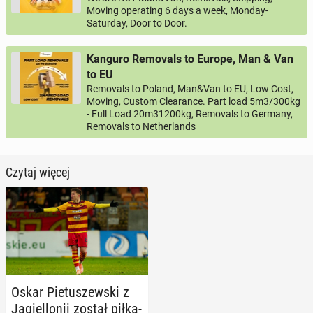
Moving operating 6 days a week, Monday-
Saturday, Door to Door.
Kanguro Removals to Europe, Man & Van
to EU
Removals to Poland, Man&Van to EU, Low Cost,
Moving, Custom Clearance. Part load 5m3/300kg
- Full Load 20m31200kg, Removals to Germany,
Removals to Netherlands
Czytaj więcej
Oskar Pie­tu­szew­ski z
Ja­giel­lo­nii został pił­ka­