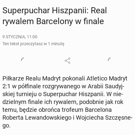
Su­per­pu­char Hisz­pa­nii: Real
rywalem Bar­ce­lo­ny w finale
9 STYCZNIA, 11:00
Ten tekst przeczytasz w 1 minutę
Pił­ka­rze Realu Madryt po­ko­na­li Atle­ti­co Madryt
2:1 w pół­fi­na­le roz­gry­wa­ne­go w Arabii Sau­dyj­
skiej tur­nie­ju o Su­per­pu­char Hisz­pa­nii. W nie­
dziel­nym finale ich rywalem, po­dob­nie jak rok
temu, będzie obrońca trofeum Bar­ce­lo­na
Roberta Le­wan­dow­skie­go i Woj­cie­cha Szczę­sne­
go.