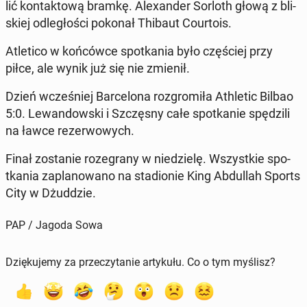
lić kon­tak­to­wą bramkę. Ale­xan­der Sorloth głową z bli­
skiej od­le­gło­ści pokonał Thibaut Co­ur­to­is.
Atle­ti­co w koń­ców­ce spo­tka­nia było czę­ściej przy
piłce, ale wynik już się nie zmienił.
Dzień wcze­śniej Bar­ce­lo­na roz­gro­mi­ła Ath­le­tic Bilbao
5:0. Le­wan­dow­ski i Szczę­sny całe spo­tka­nie spę­dzi­li
na ławce re­zer­wo­wych.
Finał zo­sta­nie ro­ze­gra­ny w nie­dzie­lę. Wszyst­kie spo­
tka­nia za­pla­no­wa­no na sta­dio­nie King Ab­dul­lah Sports
City w Dżud­dzie.
PAP / Jagoda Sowa
Dziękujemy za przeczytanie artykułu. Co o tym myślisz?