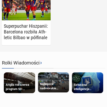
Su­per­pu­char Hisz­pa­nii:
Bar­ce­lo­na rozbiła Ath­
le­tic Bilbao w pół­fi­na­le
›
Rolki Wiadomości
Najlepsze
Anglia rozszerza
Sztuczna
nadmorskie
program 50-
inteligencja
miasteczko blisko
procentowych
próbowała oszukać
Londynu
zniżek kolejowych
człowieka
na 18-latków