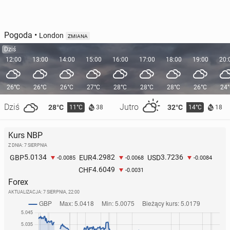
Pogoda
•
London
ZMIANA
Dziś
12:00
13:00
14:00
15:00
16:00
17:00
18:00
19:00
20:
26°C
26°C
26°C
27°C
28°C
28°C
28°C
26°C
24
Dziś
Jutro
28°C
32°C
11°C
14°C
38
18
Kurs NBP
Z DNIA: 7 SIERPNIA
5.0134
4.2982
3.7236
GBP
EUR
USD
-0.0085
-0.0068
-0.0084
4.6049
CHF
-0.0031
Forex
AKTUALIZACJA:
7 SIERPNIA, 22:00