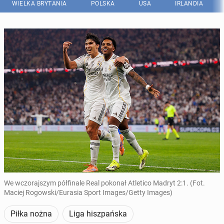
WIELKA BRYTANIA
POLSKA
USA
IRLANDIA
We wczorajszym półfinale Real pokonał Atletico Madryt 2:1. (Fot.
Maciej Rogowski/Eurasia Sport Images/Getty Images)
Piłka nożna
Liga hiszpańska