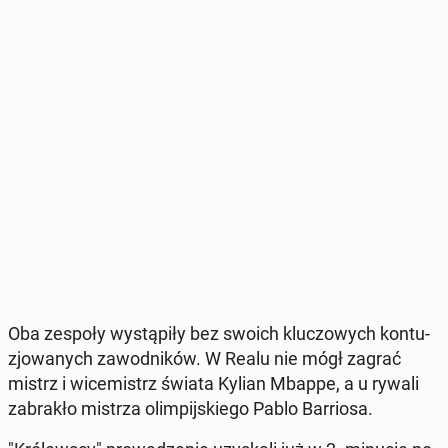
Oba zespoły wy­stą­pi­ły bez swoich klu­czo­wych kon­tu­
zjo­wa­nych za­wod­ni­ków. W Realu nie mógł zagrać
mistrz i wi­ce­mistrz świata Kylian Mbappe, a u rywali
za­bra­kło mistrza olim­pij­skie­go Pablo Bar­rio­sa.