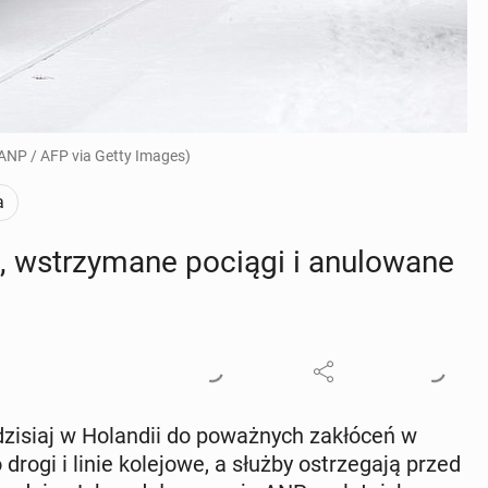
 ANP / AFP via Getty Images)
a
e, wstrzy­ma­ne pociągi i anu­lo­wa­ne
zisiaj w Ho­lan­dii do po­waż­nych za­kłó­ceń w
drogi i linie ko­le­jo­we, a służby ostrze­ga­ją przed