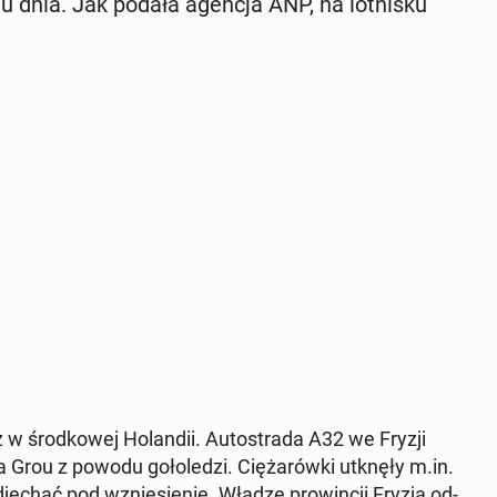
gu dnia. Jak podała agencja ANP, na lot­ni­sku
 w środ­ko­wej Ho­lan­dii. Au­to­stra­da A32 we Fryzji
Grou z powodu go­ło­le­dzi. Cię­ża­rów­ki utknęły m.in.
­chać pod wznie­sie­nie. Władze pro­win­cji Fryzja od­