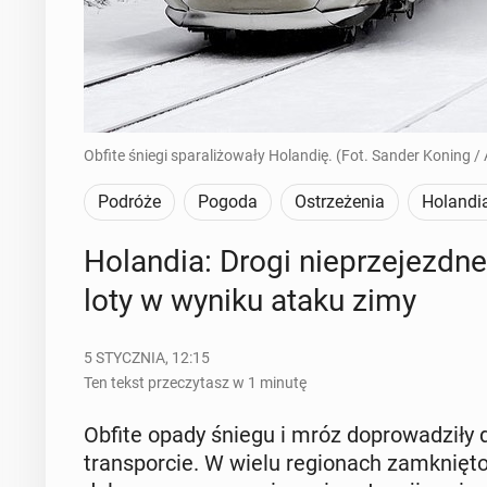
Obfite śniegi sparaliżowały Holandię. (Fot. Sander Koning /
Podróże
Pogoda
Ostrzeżenia
Holandi
Ho­lan­dia: Drogi nie­prze­jezd­n
loty w wyniku ataku zimy
5 STYCZNIA, 12:15
Ten tekst przeczytasz w 1 minutę
Obfite opady śniegu i mróz do­pro­wa­dzi­ły d
trans­por­cie. W wielu re­gio­nach za­mknię­to 