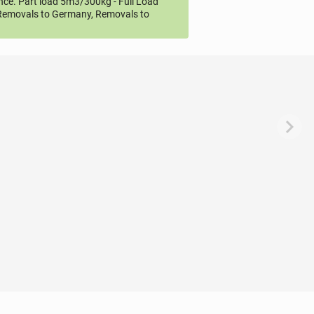
ce. Part load 5m3/300kg - Full Load
emovals to Germany, Removals to