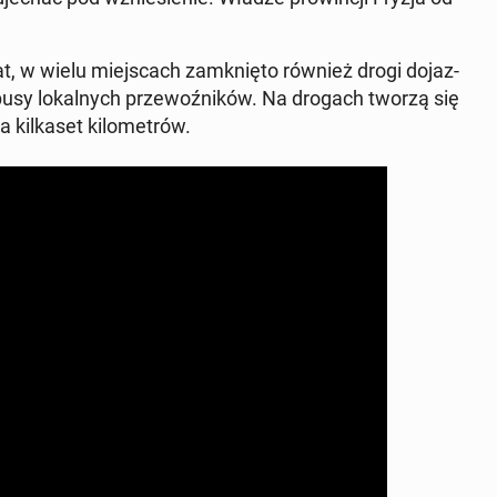
­at, w wielu miej­scach za­mknię­to również drogi do­jaz­
­bu­sy lo­kal­nych prze­woź­ni­ków. Na drogach tworzą się
kil­ka­set ki­lo­me­trów.