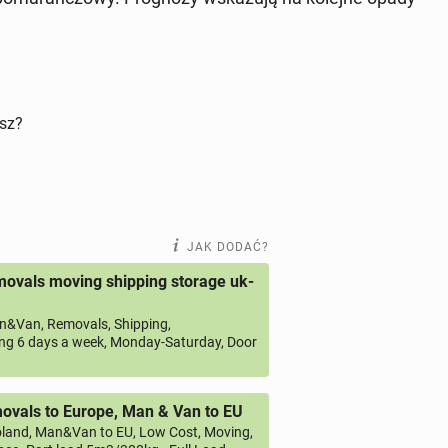
isz?
JAK DODAĆ?
ovals moving shipping storage uk-
&Van, Removals, Shipping,
ng 6 days a week, Monday-Saturday, Door
vals to Europe, Man & Van to EU
land, Man&Van to EU, Low Cost, Moving,