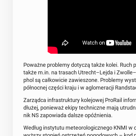
Poważne pro­ble­my dotyczą także kolei. Ruch po
także m.in. na trasach Utrecht–Lejda i Zwolle–Le­e
phol są cał­ko­wi­cie za­wie­szo­ne. Pro­ble­my wy­s
pół­noc­nej części kraju i w aglo­me­ra­cji Rand­sta
Za­rząd­ca in­fra­struk­tu­ry ko­le­jo­wej ProRail in­
dłużej, po­nie­waż ekipy tech­nicz­ne mają utrud­
nik NS za­po­wia­da dalsze opóź­nie­nia.
Według in­sty­tu­tu me­te­oro­lo­gicz­ne­go KNMI w o
wyż­szy stopień ostrze­żeń po­go­do­wych – kod p