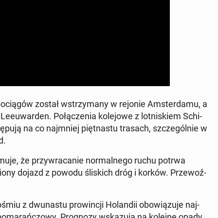
­cią­gów został wstrzy­ma­ny w rejonie Am­ster­da­mu, a
u­war­den. Po­łą­cze­nia ko­le­jo­we z lot­ni­skiem Schi­
tę­pu­ją na co naj­mniej pięt­na­stu trasach, szcze­gól­nie w
d.
for­mu­je, że przy­wra­ca­nie nor­mal­ne­go ruchu potrwa
nio­ny dojazd z powodu śli­skich dróg i korków. Prze­woź­
śmiu z dwu­na­stu pro­win­cji Ho­lan­dii obo­wią­zu­je naj­
o­ma­rań­czo­wy. Pro­gno­zy wska­zu­ją na kolejne opady