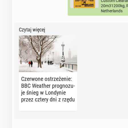
Custom Clearan
20m31200kg, R
Netherlands
Czytaj więcej
Czer­wo­ne ostrze­że­nie:
BBC Weather pro­gno­zu­
je śnieg w Lon­dy­nie
przez cztery dni z rzędu