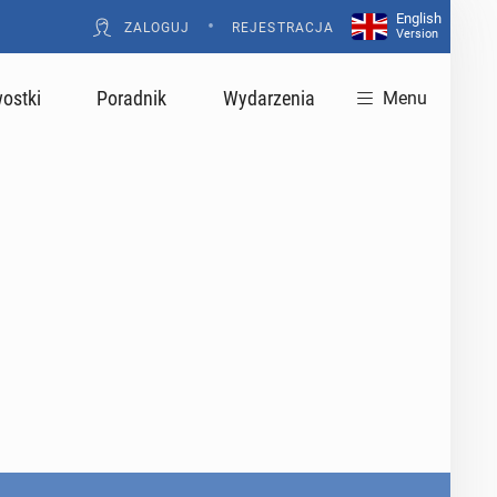
English
•
ZALOGUJ
REJESTRACJA
Version
ostki
Poradnik
Wydarzenia
Menu