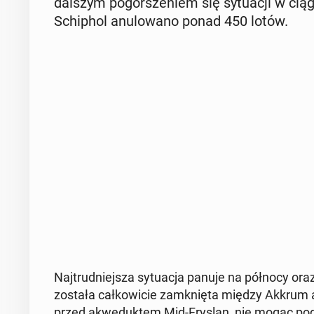
dalszym po­gor­sze­niem się sy­tu­acji w cią
Schi­phol anu­lo­wa­no ponad 450 lotów.
Naj­trud­niej­sza sy­tu­acja panuje na północy oraz
została cał­ko­wi­cie za­mknię­ta między Akkrum a 
przed akwe­duk­tem Mid-Fryslan, nie mogąc pod­je