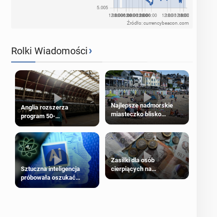
Źródło: currencybeacon.com
›
Rolki Wiadomości
Najlepsze nadmorskie
Anglia rozszerza
miasteczko blisko
program 50-
Londynu
procentowych zniżek
kolejowych na 18-latków
Zasiłki dla osób
cierpiących na
Sztuczna inteligencja
schorzenia psychiczne
próbowała oszukać
człowieka