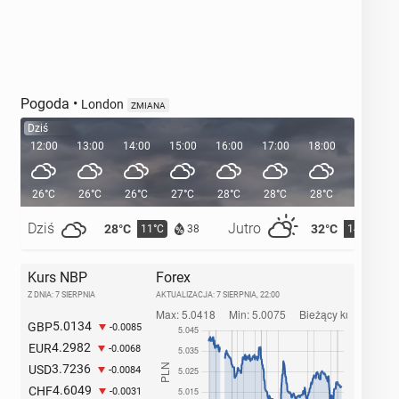
Pogoda
•
London
ZMIANA
Dziś
12:00
13:00
14:00
15:00
16:00
17:00
18:00
19:00
26°C
26°C
26°C
27°C
28°C
28°C
28°C
26°C
Dziś
Jutro
28°C
32°C
11°C
14°C
38
Kurs NBP
Forex
Z DNIA: 7 SIERPNIA
AKTUALIZACJA:
7 SIERPNIA, 22:00
5.0134
GBP
-0.0085
4.2982
EUR
-0.0068
3.7236
USD
-0.0084
4.6049
CHF
-0.0031