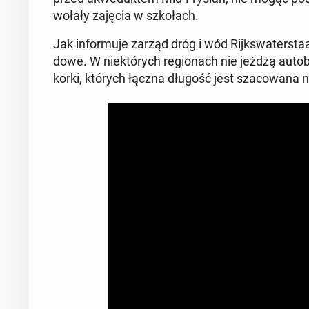
wo­ła­ły zajęcia w szko­łach.
Jak in­for­mu­je zarząd dróg i wód Rijk­swa­ter­sta
do­we. W nie­któ­rych re­gio­nach nie jeżdżą au­to
korki, których łączna długość jest sza­co­wa­na na 