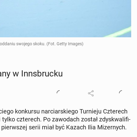
oddaniu swojego skoku. (Fot. Getty Images)
­ny w Inns­bruc­ku
­go kon­kur­su nar­ciar­skie­go Tur­nie­ju Czte­rech
tylko czte­rech. Po za­wo­dach został zdys­kwa­li­fi­
erw­szej serii miał być Kazach Ilia Mi­zer­nych.