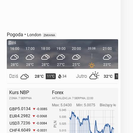
Pogoda
•
London
ZMIANA
Dziś
16:00
17:00
18:00
19:00
20:00
20:38
21:00
22:00
28°C
28°C
28°C
27°C
25°C
23°C
21°C
Dziś
Jutro
28°C
32°C
11°C
15°C
34
Kurs NBP
Forex
Z DNIA: 7 SIERPNIA
AKTUALIZACJA:
7 SIERPNIA, 22:00
5.0134
GBP
-0.0085
4.2982
EUR
-0.0068
3.7236
USD
-0.0084
4.6049
CHF
-0.0031