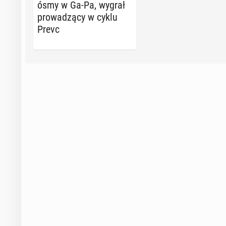
ósmy w Ga-Pa, wygrał
pro­wa­dzą­cy w cyklu
Prevc