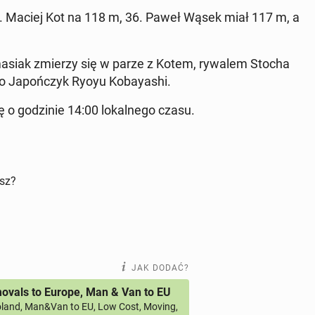
32. Maciej Kot na 118 m, 36. Paweł Wąsek miał 117 m, a
 To­ma­siak zmierzy się w parze z Kotem, rywalem Stocha
­go Ja­poń­czyk Ryoyu Ko­bay­ashi.
 o go­dzi­nie 14:00 lo­kal­ne­go czasu.
isz?
JAK DODAĆ?
vals to Europe, Man & Van to EU
land, Man&Van to EU, Low Cost, Moving,