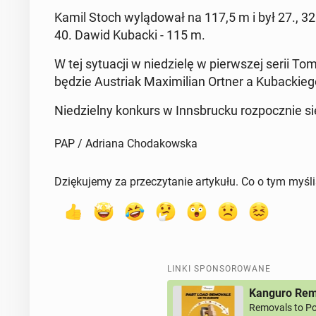
Kamil Stoch wy­lą­do­wał na 117,5 m i był 27., 
40. Dawid Kubacki - 115 m.
W tej sy­tu­acji w nie­dzie­lę w pierw­szej serii
będzie Au­striak Ma­xi­mi­lian Ortner a Ku­bac­kie
Nie­dziel­ny konkurs w Inns­bruc­ku roz­pocz­nie się
PAP / Adriana Chodakowska
Dziękujemy za przeczytanie artykułu. Co o tym myśl
LINKI SPONSOROWANE
Kanguro Remo
Removals to Po