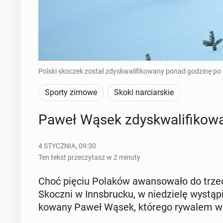
Polski skoczek został zdyskwalifikowany ponad godzinę po 
Sporty zimowe
Skoki narciarskie
Paweł Wąsek zdys­kwa­li­fi­ko­wa
4 STYCZNIA, 09:30
Ten tekst przeczytasz w 2 minuty
Choć pięciu Polaków awan­so­wa­ło do trze­cie
Skoczni w Inns­bruc­ku, w nie­dzie­lę wystąpi 
ko­wa­ny Paweł Wąsek, którego rywalem w pi