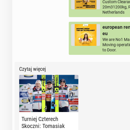
Custom Clearan
20m31200kg, R
Netherlands
european rem
eu
We are No1 Man
Moving operati
to Door.
Czytaj więcej
Turniej Czte­rech
Skoczni: To­ma­siak