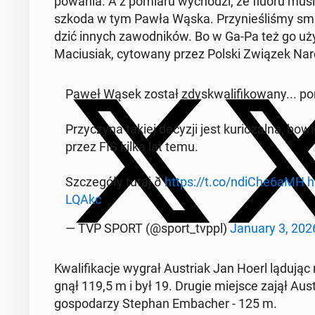
po­wa­nia. A z pomiaru wy­cho­dzi, że fluoru musia
szkoda w tym Pawła Wąska. Przy­nie­śli­śmy smar 
dzić innych za­wod­ni­ków. Bo w Ga-Pa też go uży­w
Ma­ciu­siak, cy­to­wa­ny przez Polski Związek Nar­c
Paweł Wąsek został zdys­kwa­li­fi­ko­wa­ny...
Przy­czy­na takiej decyzji jest ku­rio­zal­na, 
przez FIS kilka lat temu.
Szcze­gó­ły tutaj ð
https://t.co/ndiChe6aMH
h
LQAkc
— TVP SPORT (@sport_tvppl)
January 3, 202
Kwa­li­fi­ka­cje wygrał Au­striak Jan Hoerl ląduj
gnął 119,5 m i był 19. Drugie miejsce zajął Au­st
go­spo­da­rzy Stephan Em­ba­cher - 125 m.