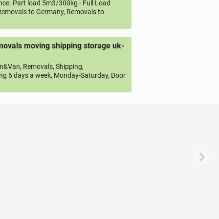
ce. Part load 5m3/300kg - Full Load
emovals to Germany, Removals to
ovals moving shipping storage uk-
&Van, Removals, Shipping,
ng 6 days a week, Monday-Saturday, Door