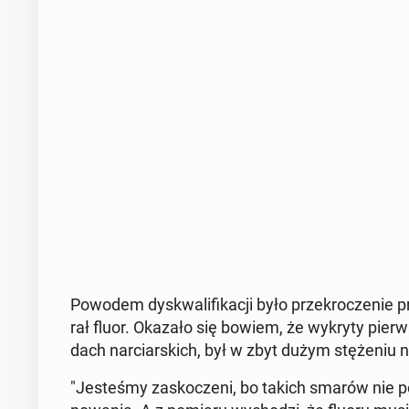
Powodem dys­kwa­li­fi­ka­cji było prze­kro­cze­nie 
rał fluor. Okazało się bowiem, że wykryty pier­wi
dach nar­ciar­skich, był w zbyt dużym stę­że­niu
"Je­ste­śmy za­sko­cze­ni, bo takich smarów ni