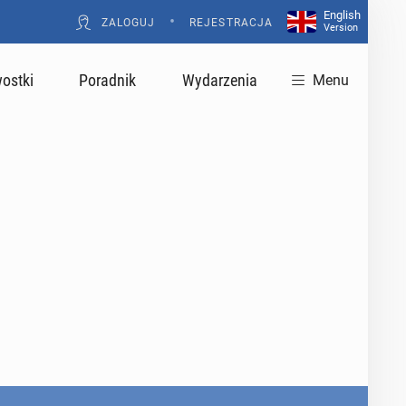
English
•
ZALOGUJ
REJESTRACJA
Version
ostki
Poradnik
Wydarzenia
Menu