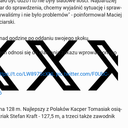
ło być dużo i to nie były śladowe ilości. Naj­bar­dziej
do spraw­dze­nia, chcemy wy­ja­śnić sy­tu­ację i spraw­
a­li­śmy i nie było pro­ble­mów" - po­in­for­mo­wał Maciej
iar­ski.
 ponad godzinę po oddaniu swojego skoku.
bowiem odnosi się do zła­ma­nia zakazu wpro­wa­dzo­ne­go
ttps://t.co/LW897ScXNL
pic.twitter.com/F0UbC­
6
ąc na 128 m. Naj­lep­szy z Polaków Kacper To­ma­siak osią­
riak Stefan Kraft - 127,5 m, a trzeci także za­wod­nik