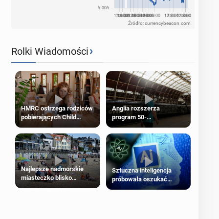
Źródło: currencybeacon.com
›
Rolki Wiadomości
HMRC ostrzega rodziców
Anglia rozszerza
pobierających Child
program 50-
Benefit. Mogą być
procentowych zniżek
zobowiązani do zwrotu
kolejowych na 18-latków
zasiłku
Najlepsze nadmorskie
Sztuczna inteligencja
miasteczko blisko
próbowała oszukać
Londynu
człowieka