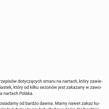
prze­pi­sów do­ty­czą­cych smaru na nartach, który za­wie­
a­stek, który od kilku sezonów jest za­ka­za­ny w za­wo­
 na nartach Polaka.
e po­sia­da­my od bardzo dawna. Mamy nawet zakaz ku­