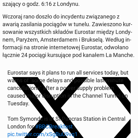
sza­ją­cy o godz. 6:16 z Londynu.
Wczoraj rano doszło do in­cy­den­tu zwią­za­ne­go z
awarią za­si­la­nia po­cią­gów w tunelu. Za­wie­szo­no kur­
so­wa­nie wszyst­kich składów Eu­ro­star między Lon­dy­
nem, Paryżem, Am­ster­da­mem i Bruk­se­lą. Według in­
for­ma­cji na stronie in­ter­ne­to­wej Eu­ro­star, od­wo­ła­no
łącznie 24 pociągi kur­su­ją­ce pod kanałem La Manche.
Eu­ro­star says it plans to run all se­rvi­ces today, but
warns of "some delays and po­ssi­ble last-minute
can­cel­la­tions" after a power supply problem
caused major di­srup­tion in the Channel Tunnel on
Tuesday.
Tom Symonds is at St Pancras Station in Central
London for
#BBC­Bre­ak­fast
…
pic.twitter.com/xSgBuU9vq1