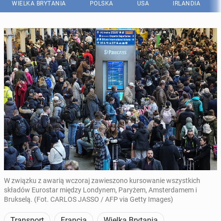
WIELKA BRYTANIA
POLSKA
USA
IRLANDIA
W związku z awarią wczoraj zawieszono kursowanie wszystkich
składów Eurostar między Londynem, Paryżem, Amsterdamem i
Brukselą. (Fot. CARLOS JASSO / AFP via Getty Images)
Transport
Francja
Wielka Brytania