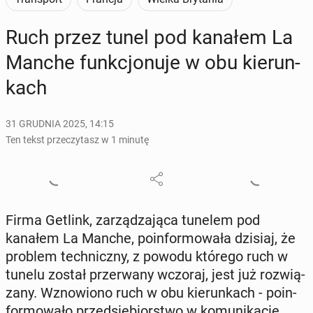
Ruch przez tunel pod kanałem La
Manche funk­cjo­nu­je w obu kie­run­
kach
31 GRUDNIA 2025, 14:15
Ten tekst przeczytasz w 1 minutę
Firma Getlink, za­rzą­dza­ją­ca tunelem pod
kanałem La Manche, po­in­for­mo­wa­ła dzisiaj, że
problem tech­nicz­ny, z powodu którego ruch w
tunelu został prze­rwa­ny wczoraj, jest już roz­wią­
za­ny. Wzno­wio­no ruch w obu kie­run­kach - po­in­
for­mo­wa­ło przed­się­bior­stwo w ko­mu­ni­ka­cie.