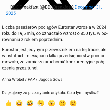
— BBC Bre­ak­fast (@BBC­Bre­ak­fast)
De­cem­ber 31,
2025
Liczba pa­sa­że­rów po­cią­gów Eu­ro­star wzrosła w 2024
roku do 19,5 mln, co ozna­cza­ło wzrost o 850 tys. w po­
rów­na­niu z rokiem po­przed­nim.
Eu­ro­star jest jedynym prze­woź­ni­kiem na tej trasie, ale
w ostat­nich mie­sią­cach kilka przed­się­biorstw po­in­for­
mo­wa­ło, że za­mie­rza uru­cho­mić kon­ku­ren­cyj­ne po­łą­
cze­nia przez tunel.
Anna Wróbel / PAP / Jagoda Sowa
Dziękujemy za przeczytanie artykułu. Co o tym myślisz?