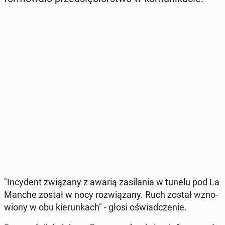
"In­cy­dent zwią­za­ny z awarią za­si­la­nia w tunelu pod La
Manche został w nocy roz­wią­za­ny. Ruch został wzno­
wio­ny w obu kie­run­kach" - głosi oświad­cze­nie.