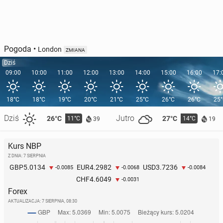
Pogoda
•
London
ZMIANA
Dziś
09:00
10:00
11:00
12:00
13:00
14:00
15:00
16:00
17:
18°C
18°C
19°C
20°C
21°C
25°C
26°C
26°C
25
Dziś
Jutro
26°C
27°C
11°C
14°C
39
19
Kurs NBP
Z DNIA: 7 SIERPNIA
5.0134
4.2982
3.7236
GBP
EUR
USD
-0.0085
-0.0068
-0.0084
4.6049
CHF
-0.0031
Forex
AKTUALIZACJA:
7 SIERPNIA, 08:30