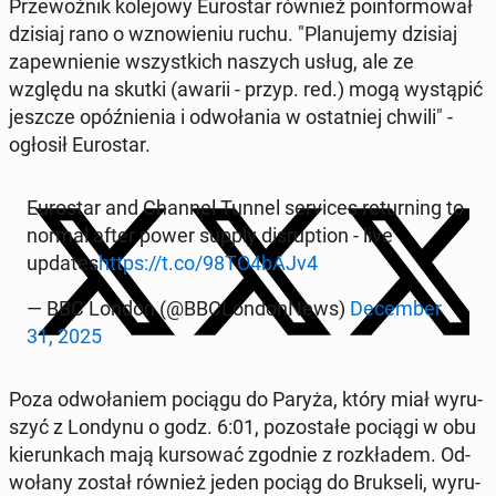
Prze­woź­nik ko­le­jo­wy Eu­ro­star również po­in­for­mo­wał
dzisiaj rano o wzno­wie­niu ruchu. "Pla­nu­je­my dzisiaj
za­pew­nie­nie wszyst­kich naszych usług, ale ze
względu na skutki (awarii - przyp. red.) mogą wy­stą­pić
jeszcze opóź­nie­nia i od­wo­ła­nia w ostat­niej chwili" -
ogłosił Eu­ro­star.
Eu­ro­star and Channel Tunnel se­rvi­ces re­tur­ning to
normal after power supply di­srup­tion - live
updates
https://t.co/98TO4bAJv4
— BBC London (@BBC­Lon­don­News)
De­cem­ber
31, 2025
Poza od­wo­ła­niem pociągu do Paryża, który miał wy­ru­
szyć z Londynu o godz. 6:01, po­zo­sta­łe pociągi w obu
kie­run­kach mają kur­so­wać zgodnie z roz­kła­dem. Od­
wo­ła­ny został również jeden pociąg do Bruk­se­li, wy­ru­