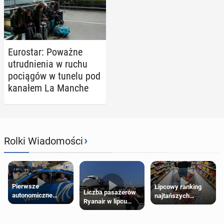
Eu­ro­star: Poważne
utrud­nie­nia w ruchu
po­cią­gów w tunelu pod
kanałem La Manche
›
Rolki Wiadomości
Pierwsze
Lipcowy ranking
Liczba pasażerów
autonomiczne
najtańszych
Ryanair w lipcu
Ubery pojawią się
supermarketów
pobiła rekord
w Londynie jeszcze
tego lata