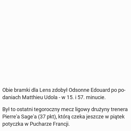
Obie bramki dla Lens zdobył Odsonne Edouard po po­
da­niach Mat­thieu Udola - w 15. i 57. minucie.
Był to ostatni te­go­rocz­ny mecz ligowy drużyny trenera
Pier­re­'a Sage'a (37 pkt), którą czeka jeszcze w piątek
po­tycz­ka w Pu­cha­rze Francji.