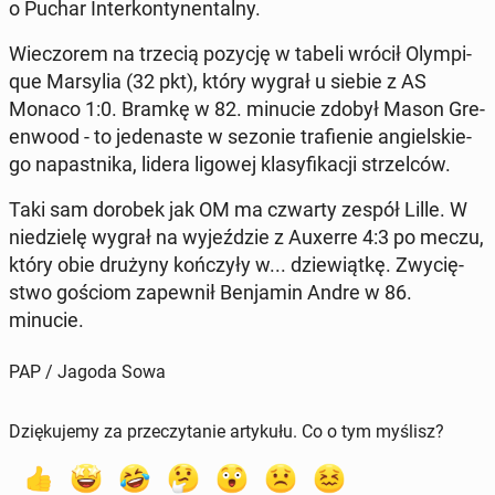
o Puchar In­ter­kon­ty­nen­tal­ny.
Wie­czo­rem na trzecią pozycję w tabeli wrócił Olym­pi­
que Mar­sy­lia (32 pkt), który wygrał u siebie z AS
Monaco 1:0. Bramkę w 82. minucie zdobył Mason Gre­
en­wo­od - to je­de­na­ste w sezonie tra­fie­nie an­giel­skie­
go na­past­ni­ka, lidera ligowej kla­sy­fi­ka­cji strzel­ców.
Taki sam dorobek jak OM ma czwarty zespół Lille. W
nie­dzie­lę wygrał na wy­jeź­dzie z Auxerre 4:3 po meczu,
który obie drużyny koń­czy­ły w... dzie­wiąt­kę. Zwy­cię­
stwo gościom za­pew­nił Ben­ja­min Andre w 86.
minucie.
PAP / Jagoda Sowa
Dziękujemy za przeczytanie artykułu. Co o tym myślisz?