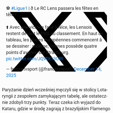
⚽
#Ligue1
| ð Le RC Lens passera les fêtes en
tête !
⬆️ Avec une vic­to­ire face à Nice, les Lensois
restent devant le PSG au clas­se­ment. En haut de
tableau, les places eu­ro­péen­nes com­men­cent à
se des­si­ner : sixième, Rennes possède quatre
points d’avance sur Stras­bo­urg.
pic.twitter.com/JQVDt13OfR
— fran­ce­tvsport (@fran­ce­tvsport)
De­cem­ber 14,
2025
Pa­ry­ża­nie dzień wcze­śniej męczyli się w stolicy Lo­ta­
ryn­gii z ze­spo­łem za­my­ka­ją­cym tabelę, ale osta­tecz­
nie zdobyli trzy punkty. Teraz czeka ich wyjazd do
Kataru, gdzie w środę zagrają z bra­zy­lij­skim Fla­men­go