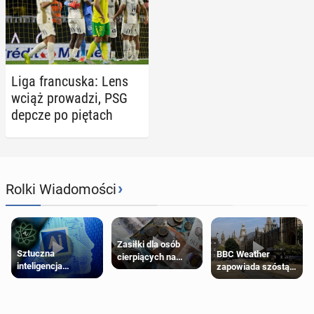
Liga fran­cu­ska: Lens
wciąż pro­wa­dzi, PSG
depcze po piętach
›
Rolki Wiadomości
Zasiłki dla osób
Sztuczna
BBC Weather
cierpiących na
inteligencja
zapowiada szóstą
schorzenia
próbowała oszukać
falę upałów w
psychiczne
człowieka
Londynie