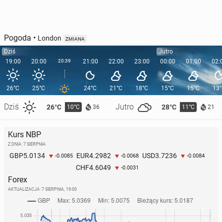
Pogoda
•
London
ZMIANA
Dziś
Jutro
19:00
20:00
20:39
21:00
22:00
23:00
00:00
01:00
02:
26°C
25°C
24°C
21°C
18°C
15°C
15°C
13
Dziś
Jutro
26°C
28°C
10°C
11°C
36
21
Kurs NBP
Z DNIA: 7 SIERPNIA
5.0134
4.2982
3.7236
GBP
EUR
USD
-0.0085
-0.0068
-0.0084
4.6049
CHF
-0.0031
Forex
AKTUALIZACJA:
7 SIERPNIA, 19:00