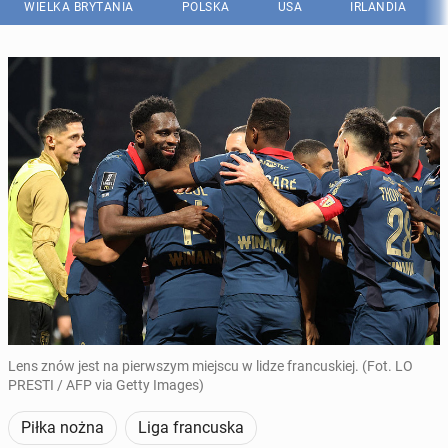
WIELKA BRYTANIA
POLSKA
USA
IRLANDIA
Lens znów jest na pierwszym miejscu w lidze francuskiej. (Fot. LO
PRESTI / AFP via Getty Images)
Piłka nożna
Liga francuska