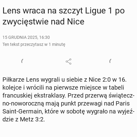
Lens wraca na szczyt Ligue 1 po
zwy­cię­stwie nad Nice
15 GRUDNIA 2025, 16:30
Ten tekst przeczytasz w 1 minutę
Pił­ka­rze Lens wygrali u siebie z Nice 2:0 w 16.
kolejce i wrócili na pierw­sze miejsce w tabeli
fran­cu­skiej eks­tra­kla­sy. Przed przerwą świą­tecz­
no-no­wo­rocz­ną mają punkt prze­wa­gi nad Paris
Saint-Germain, które w sobotę wygrało na wy­jeź­
dzie z Metz 3:2.