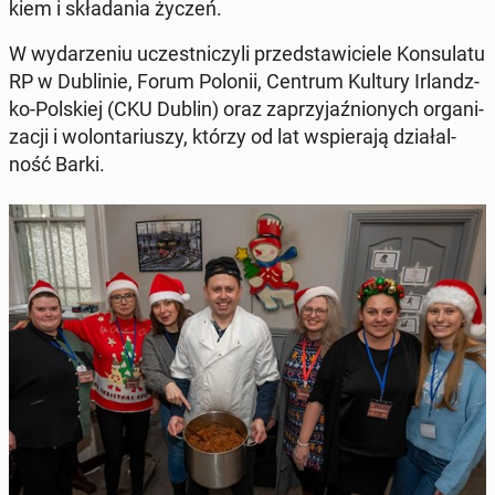
kiem i skła­da­nia życzeń.
W wy­da­rze­niu uczest­ni­czy­li przed­sta­wi­cie­le Kon­su­la­tu
RP w Du­bli­nie, Forum Polonii, Centrum Kultury Ir­landz­
ko-Pol­skiej (CKU Dublin) oraz za­przy­jaź­nio­nych or­ga­ni­
za­cji i wo­lon­ta­riu­szy, którzy od lat wspie­ra­ją dzia­łal­
ność Barki.