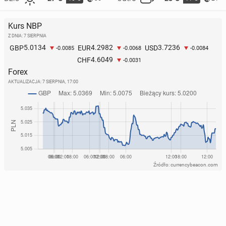
Kurs NBP
Z DNIA: 7 SIERPNIA
5.0134
4.2982
3.7236
GBP
EUR
USD
-0.0085
-0.0068
-0.0084
4.6049
CHF
-0.0031
Forex
AKTUALIZACJA:
7 SIERPNIA, 17:00
Źródło: currencybeacon.com