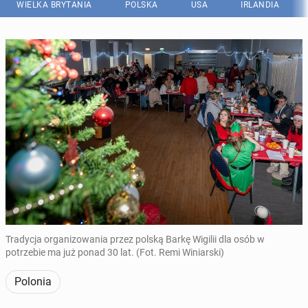
WIELKA BRYTANIA
POLSKA
USA
IRLANDIA
Tradycja organizowania przez polską Barkę Wigilii dla osób w
potrzebie ma już ponad 30 lat. (Fot. Remi Winiarski)
Polonia