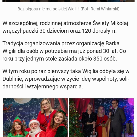
Bez bigosu nie ma pol­skiej Wigilii! (Fot. Remi Wi­niar­ski)
W szcze­gól­nej, ro­dzin­nej at­mos­fe­rze Święty Mikołaj
wręczył paczki 30 dzie­ciom oraz 120 do­ro­słym.
Tra­dy­cja or­ga­ni­zo­wa­nia przez or­ga­ni­za­cję Barka
Wigilii dla osób w po­trze­bie ma już ponad 30 lat. Co
roku przy jednym stole zasiada około 350 osób.
W tym roku po raz pierw­szy taka Wigilia odbyła się w
Du­bli­nie, wpro­wa­dza­jąc w życie ideę wspól­no­ty, so­li­
dar­no­ści i wza­jem­ne­go wspar­cia.