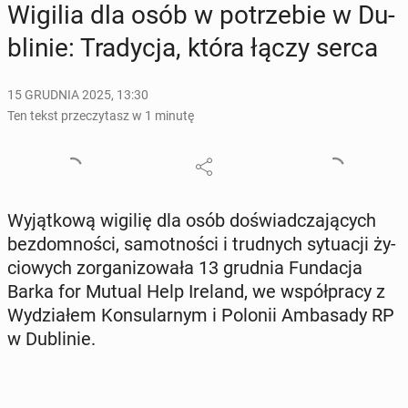
Wigilia dla osób w po­trze­bie w Du­
bli­nie: Tra­dy­cja, która łączy serca
15 GRUDNIA 2025, 13:30
Ten tekst przeczytasz w 1 minutę
Wy­jąt­ko­wą wigilię dla osób do­świad­cza­ją­cych
bez­dom­no­ści, sa­mot­no­ści i trud­nych sy­tu­acji ży­
cio­wych zor­ga­ni­zo­wa­ła 13 grudnia Fun­da­cja
Barka for Mutual Help Ireland, we współ­pra­cy z
Wy­dzia­łem Kon­su­lar­nym i Polonii Am­ba­sa­dy RP
w Du­bli­nie.