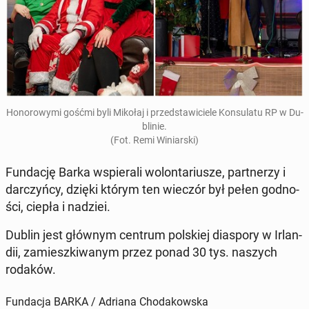
Ho­no­ro­wy­mi gośćmi byli Mikołaj i przed­sta­wi­cie­le Kon­su­la­tu RP w Du­
bli­nie.
(Fot. Remi Wi­niar­ski)
Fun­da­cję Barka wspie­ra­li wo­lon­ta­riu­sze, part­ne­rzy i
dar­czyń­cy, dzięki którym ten wieczór był pełen god­no­
ści, ciepła i nadziei.
Dublin jest głównym centrum pol­skiej dia­spo­ry w Ir­lan­
dii, za­miesz­ki­wa­nym przez ponad 30 tys. naszych
rodaków.
Fundacja BARKA / Adriana Chodakowska