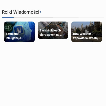
›
Rolki Wiadomości
Zasiłki dla osób
Sztuczna
BBC Weather
cierpiących na
inteligencja
zapowiada szóstą
schorzenia
próbowała oszukać
falę upałów w
psychiczne
człowieka
Londynie