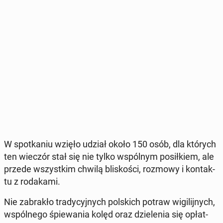
W spo­tka­niu wzięło udział około 150 osób, dla których
ten wieczór stał się nie tylko wspól­nym po­sił­kiem, ale
przede wszyst­kim chwilą bli­sko­ści, rozmowy i kon­tak­
tu z ro­da­ka­mi.
Nie za­bra­kło tra­dy­cyj­nych pol­skich potraw wi­gi­lij­nych,
wspól­ne­go śpie­wa­nia kolęd oraz dzie­le­nia się opłat­