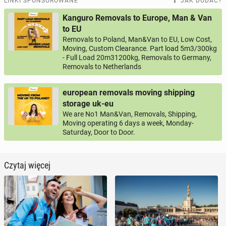
LINKI SPONSOROWANE
JAK DODAĆ?
Kanguro Removals to Europe, Man & Van
to EU
Removals to Poland, Man&Van to EU, Low Cost,
Moving, Custom Clearance. Part load 5m3/300kg
- Full Load 20m31200kg, Removals to Germany,
Removals to Netherlands
european removals moving shipping
storage uk-eu
We are No1 Man&Van, Removals, Shipping,
Moving operating 6 days a week, Monday-
Saturday, Door to Door.
Czytaj więcej