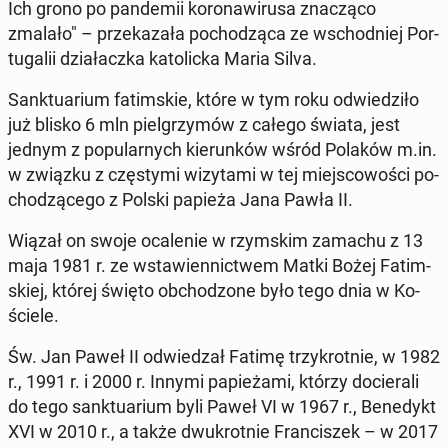
Ich grono po pan­de­mii ko­ro­na­wi­ru­sa zna­czą­co
zmalało" – prze­ka­za­ła po­cho­dzą­ca ze wschod­niej Por­
tu­ga­lii dzia­łacz­ka ka­to­lic­ka Maria Silva.
Sank­tu­arium fa­tim­skie, które w tym roku od­wie­dzi­ło
już blisko 6 mln piel­grzy­mów z całego świata, jest
jednym z po­pu­lar­nych kie­run­ków wśród Polaków m.in.
w związku z czę­sty­mi wi­zy­ta­mi w tej miej­sco­wo­ści po­
cho­dzą­ce­go z Polski papieża Jana Pawła II.
Wiązał on swoje oca­le­nie w rzym­skim zamachu z 13
maja 1981 r. ze wsta­wien­nic­twem Matki Bożej Fa­tim­
skiej, której święto ob­cho­dzo­ne było tego dnia w Ko­
ście­le.
Św. Jan Paweł II od­wie­dzał Fatimę trzy­krot­nie, w 1982
r., 1991 r. i 2000 r. Innymi pa­pie­ża­mi, którzy do­cie­ra­li
do tego sank­tu­arium byli Paweł VI w 1967 r., Be­ne­dykt
XVI w 2010 r., a także dwu­krot­nie Fran­ci­szek – w 2017