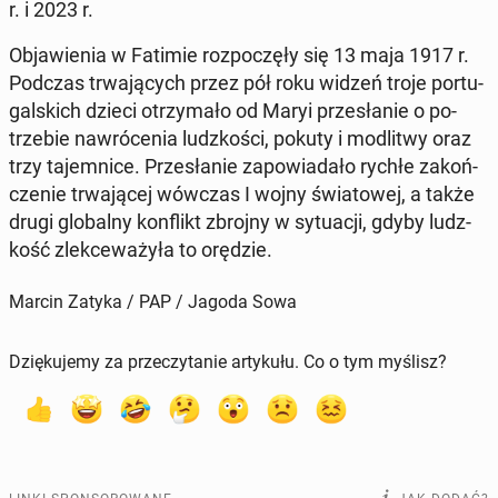
r. i 2023 r.
Ob­ja­wie­nia w Fatimie roz­po­czę­ły się 13 maja 1917 r.
Podczas trwa­ją­cych przez pół roku widzeń troje por­tu­
gal­skich dzieci otrzy­ma­ło od Maryi prze­sła­nie o po­
trze­bie na­wró­ce­nia ludz­ko­ści, pokuty i mo­dli­twy oraz
trzy ta­jem­ni­ce. Prze­sła­nie za­po­wia­da­ło rychłe za­koń­
cze­nie trwa­ją­cej wówczas I wojny świa­to­wej, a także
drugi glo­bal­ny kon­flikt zbrojny w sy­tu­acji, gdyby ludz­
kość zlek­ce­wa­ży­ła to orędzie.
Marcin Zatyka / PAP / Jagoda Sowa
Dziękujemy za przeczytanie artykułu. Co o tym myślisz?