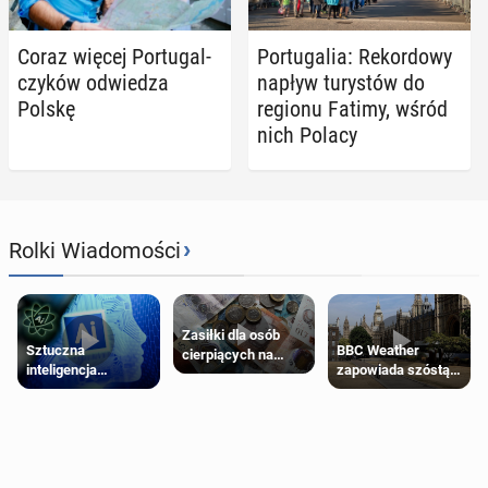
Coraz więcej Por­tu­gal­
Por­tu­ga­lia: Re­kor­do­wy
czy­ków od­wie­dza
napływ tu­ry­stów do
Polskę
regionu Fatimy, wśród
nich Polacy
›
Rolki Wiadomości
Zasiłki dla osób
Sztuczna
BBC Weather
cierpiących na
inteligencja
zapowiada szóstą
schorzenia
próbowała oszukać
falę upałów w
psychiczne
człowieka
Londynie