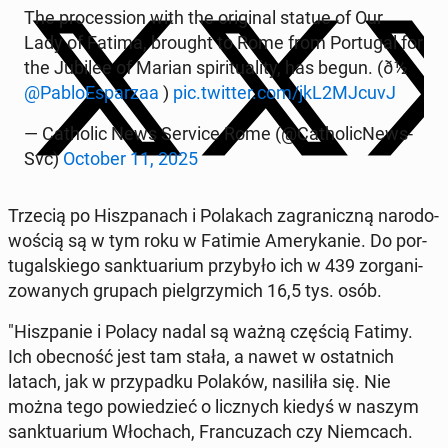
The pro­ces­sion with the ori­gi­nal statue of Our
Lady of Fatima, brought to Rome from Por­tu­gal for
the Jubilee of Marian spi­ri­tu­ali­ty, has begun. (ð½️
@Pa­blo­Espa­rzaa
)
pic.twitter.com/jkL2MJcuvJ
— Ca­tho­lic News Service Rome (@Ca­tho­lic­News­
Svc)
October 11, 2025
Trzecią po Hisz­pa­nach i Po­la­kach za­gra­nicz­ną na­ro­do­
wo­ścią są w tym roku w Fatimie Ame­ry­ka­nie. Do por­
tu­gal­skie­go sank­tu­arium przy­by­ło ich w 439 zor­ga­ni­
zo­wa­nych grupach piel­grzy­mich 16,5 tys. osób.
"Hisz­pa­nie i Polacy nadal są ważną częścią Fatimy.
Ich obec­ność jest tam stała, a nawet w ostat­nich
latach, jak w przy­pad­ku Polaków, na­si­li­ła się. Nie
można tego po­wie­dzieć o licz­nych kiedyś w naszym
sank­tu­arium Wło­chach, Fran­cu­zach czy Niem­cach.