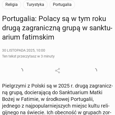
Religia
Turystyka
Portugalia
Por­tu­ga­lia: Polacy są w tym roku
drugą za­gra­nicz­ną grupą w sank­tu­
arium fa­tim­skim
30 LISTOPADA 2025, 10:00
Ten tekst przeczytasz w 3 minuty
Piel­grzy­mi z Polski są w 2025 r. drugą za­gra­nicz­
ną grupą, do­cie­ra­ją­cą do Sank­tu­arium Matki
Bożej w Fatimie, w środ­ko­wej Por­tu­ga­lii,
jednego z naj­po­pu­lar­niej­szych miejsc kultu re­li­
gij­ne­go na świecie. Ich obec­ność w grupach zor­