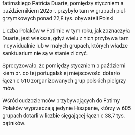
fa­tim­skie­go Pa­tri­cia Duarte, po­mię­dzy stycz­niem a
paź­dzier­ni­kiem 2025 r. przy­by­ło tam w grupach piel­
grzym­ko­wych ponad 22,8 tys. oby­wa­te­li Polski.
Liczba Polaków w Fatimie w tym roku, jak za­zna­czy­ła
Duarte, jest większa, gdyż wielu z nich przy­by­wa tam
in­dy­wi­du­al­nie lub w małych grupach, których władze
sank­tu­arium nie są w stanie zliczyć.
Spre­cy­zo­wa­ła, że po­mię­dzy stycz­niem a paź­dzier­ni­
kiem br. do tej por­tu­gal­skiej miej­sco­wo­ści dotarło
łącznie 510 zor­ga­ni­zo­wa­nych grup pol­skich piel­grzy­
mów.
Wśród cu­dzo­ziem­ców przy­by­wa­ją­cych do Fatimy
Polaków wy­prze­dza­ją jedynie Hisz­pa­nie, którzy w 605
grupach dotarli w liczbie się­ga­ją­cej łącznie 38,7 tys.
pąt­ni­ków.