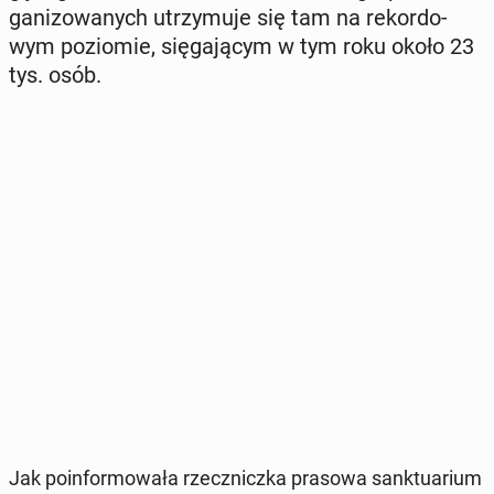
ga­ni­zo­wa­nych utrzy­mu­je się tam na re­kor­do­
wym po­zio­mie, się­ga­ją­cym w tym roku około 23
tys. osób.
Jak po­in­for­mo­wa­ła rzecz­nicz­ka prasowa sank­tu­arium