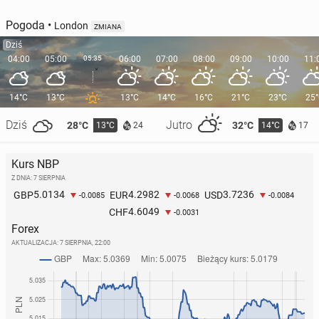
Pogoda
•
London
ZMIANA
Dziś
04:00
05:00
05:35
06:00
07:00
08:00
09:00
10:00
11:
14°C
13°C
13°C
14°C
16°C
21°C
23°C
25
Dziś
Jutro
28°C
32°C
13°C
14°C
24
17
Kurs NBP
Z DNIA: 7 SIERPNIA
5.0134
4.2982
3.7236
GBP
EUR
USD
-0.0085
-0.0068
-0.0084
4.6049
CHF
-0.0031
Forex
AKTUALIZACJA:
7 SIERPNIA, 22:00