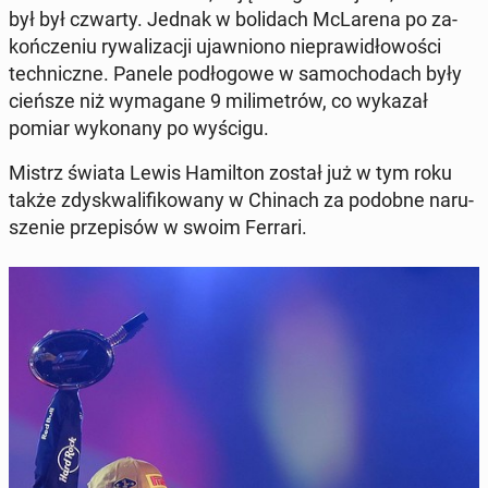
był był czwarty. Jednak w bo­li­dach McLa­re­na po za­
koń­cze­niu ry­wa­li­za­cji ujaw­nio­no nie­pra­wi­dło­wo­ści
tech­nicz­ne. Panele pod­ło­go­we w sa­mo­cho­dach były
cieńsze niż wy­ma­ga­ne 9 mi­li­me­trów, co wykazał
pomiar wy­ko­na­ny po wyścigu.
Mistrz świata Lewis Ha­mil­ton został już w tym roku
także zdys­kwa­li­fi­ko­wa­ny w Chinach za podobne na­ru­
sze­nie prze­pi­sów w swoim Ferrari.