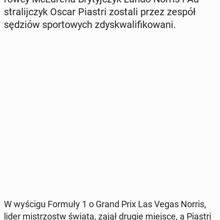
stra­lij­czyk Oscar Piastri zostali przez zespół
sędziów spor­to­wych zdys­kwa­li­fi­ko­wa­ni.
W wyścigu Formuły 1 o Grand Prix Las Vegas Norris,
lider mi­strzostw świata, zajął drugie miejsce, a Piastri