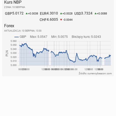
Kurs NBP
Z DNIA: 10 SIERPNIA
5.0172
4.3010
3.7324
GBP
EUR
USD
+0.0038
+0.0028
+0.0088
4.6005
CHF
-0.0044
Forex
AKTUALIZACJA:
10 SIERPNIA, 13:30
Źródło: currencybeacon.com