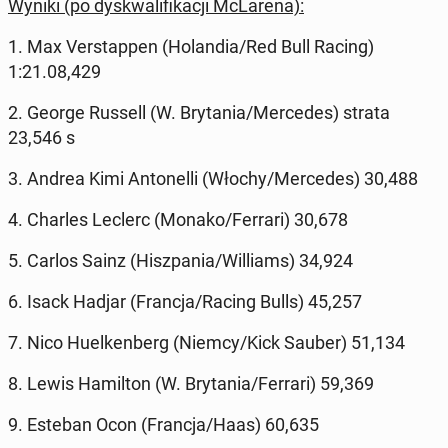
Wyniki (po dys­kwa­li­fi­ka­cji McLa­re­na):
1. Max Ver­stap­pen (Ho­lan­dia/Red Bull Racing)
1:21.08,429
2. George Russell (W. Bry­ta­nia/Mer­ce­des) strata
23,546 s
3. Andrea Kimi An­to­nel­li (Włochy/Mer­ce­des) 30,488
4. Charles Leclerc (Monako/Ferrari) 30,678
5. Carlos Sainz (Hisz­pa­nia/Wil­liams) 34,924
6. Isack Hadjar (Francja/Racing Bulls) 45,257
7. Nico Hu­el­ken­berg (Niemcy/Kick Sauber) 51,134
8. Lewis Ha­mil­ton (W. Bry­ta­nia/Ferrari) 59,369
9. Esteban Ocon (Francja/Haas) 60,635