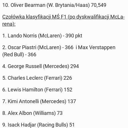
10. Oliver Bearman (W. Bry­ta­nia/Haas) 70,549
Czo­łów­ka kla­sy­fi­ka­cji MŚ F1 (po dys­kwa­li­fi­ka­cji McLa­
re­na):
1. Lando Norris (McLaren) - 390 pkt
2. Oscar Piastri (McLaren) - 366 i Max Ver­stap­pen
(Red Bull) - 366
4. George Russell (Mer­ce­des) 294
5. Charles Leclerc (Ferrari) 226
6. Lewis Ha­mil­ton (Ferrari) 152
7. Kimi An­to­nel­li (Mer­ce­des) 137
8. Alex Albon (Wil­liams) 73
9. Isack Hadjar (Racing Bulls) 51