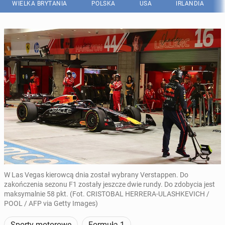
WIELKA BRYTANIA
POLSKA
USA
IRLANDIA
W Las Vegas kierowcą dnia został wybrany Verstappen. Do
zakończenia sezonu F1 zostały jeszcze dwie rundy. Do zdobycia jest
maksymalnie 58 pkt. (Fot. CRISTOBAL HERRERA-ULASHKEVICH /
POOL / AFP via Getty Images)
Sporty motorowe
Formuła 1