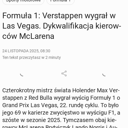
Formuła 1: Ver­stap­pen wygrał w
Las Vegas. Dy­kwa­li­fi­ka­cja kie­row­
ców McLa­re­na
24 LISTOPADA 2025, 08:30
Ten tekst przeczytasz w 2 minuty
Czte­ro­krot­ny mistrz świata Ho­len­der Max Ver­
stap­pen z Red Bulla wygrał wyścig Formuły 1 o
Grand Prix Las Vegas, 22. rundę cyklu. To było
jego 69 w ka­rie­rze zwy­cię­stwo w wyścigu F1, a
szóste w sezonie 2025. Tym­cza­sem obaj kie­
row­cy McLa­re­na Bry­tyj­czyk Lando Norris i Au­