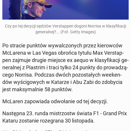
Czy po tej decyzji sędziów Ver­stap­pen dogoni Norrisa w kla­sy­fi­ka­cji
ge­ne­ral­nej?... (Fot. Getty Images)
Po stracie punktów wy­wal­czo­nych przez kie­row­ców
McLa­re­na w Las Vegas obrońca tytułu Max Ver­stap­
pen zajmuje drugie miejsce ex aequo w kla­sy­fi­ka­cji ge­
ne­ral­nej z Pia­strim i traci tylko 24 punkty do pro­wa­dzą­
ce­go Norrisa. Podczas dwóch po­zo­sta­łych week­en­
dów wy­ści­go­wych w Katarze i Abu Zabi do zdo­by­cia
jest mak­sy­mal­nie 58 punktów.
McLaren za­po­wia­da od­wo­ła­nie od tej decyzji.
Na­stęp­na 23. runda mi­strzostw świata F1 - Grand Prix
Kataru zo­sta­nie ro­ze­gra­na 30 li­sto­pa­da.