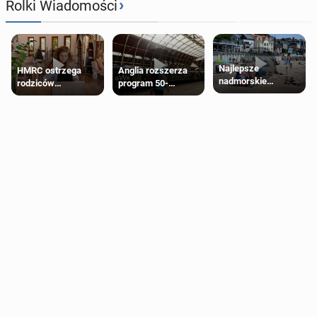
›
Rolki Wiadomości
Najlepsze
HMRC ostrzega
Anglia rozszerza
nadmorskie
rodziców
program 50-
miasteczko blisko
pobierających Child
procentowych
Londynu
Benefit. Mogą być
zniżek kolejowych
zobowiązani do
na 18-latków
zwrotu zasiłku