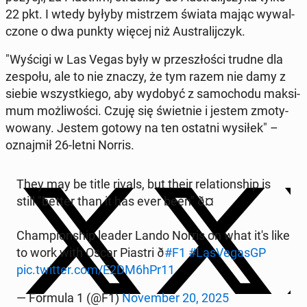
22 pkt. I wtedy byłyby mi­strzem świata mając wy­wal­
czo­ne o dwa punkty więcej niż Au­stra­lij­czyk.
"Wyścigi w Las Vegas były w prze­szło­ści trudne dla
zespołu, ale to nie znaczy, że tym razem nie damy z
siebie wszyst­kie­go, aby wydobyć z sa­mo­cho­du mak­si­
mum moż­li­wo­ści. Czuję się świet­nie i jestem zmo­ty­
wo­wa­ny. Jestem gotowy na ten ostatni wysiłek" –
oznaj­mił 26-letni Norris.
They may be title rivals, but their re­la­tion­ship is
still "better than it has ever been" ð¤
Cham­pion­ship leader Lando Norris on what it's like
to work with Oscar Piastri ð
#F1
#La­sVe­gasGP
pic.twitter.com/E2DM6hPr11
— Formula 1 (@F1)
No­vem­ber 20, 2025