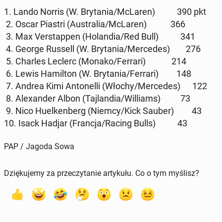
1. Lando Norris (W. Bry­ta­nia/McLaren) 390 pkt
2. Oscar Piastri (Au­stra­lia/McLaren) 366
3. Max Ver­stap­pen (Ho­lan­dia/Red Bull) 341
4. George Russell (W. Bry­ta­nia/Mer­ce­des) 276
5. Charles Leclerc (Monako/Ferrari) 214
6. Lewis Ha­mil­ton (W. Bry­ta­nia/Ferrari) 148
7. Andrea Kimi An­to­nel­li (Włochy/Mer­ce­des) 122
8. Ale­xan­der Albon (Taj­lan­dia/Wil­liams) 73
9. Nico Hu­el­ken­berg (Niemcy/Kick Sauber) 43
10. Isack Hadjar (Francja/Racing Bulls) 43
PAP / Jagoda Sowa
Dziękujemy za przeczytanie artykułu. Co o tym myślisz?