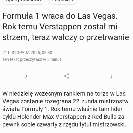
Formuła 1 wraca do Las Vegas.
Rok temu Ver­stap­pen został mi­
strzem, teraz walczy o prze­trwa­nie
21 LISTOPADA 2025, 08:30
Ten tekst przeczytasz w 5 minut
W nie­dzie­lę wcze­snym rankiem na torze w Las
Vegas zo­sta­nie ro­ze­gra­na 22. runda mi­strzostw
świata Formuły 1. Rok temu właśnie tam lider
cyklu Ho­len­der Max Ver­stap­pen z Red Bulla za­
pew­nił sobie czwarty z rzędu tytuł mi­strzow­ski.