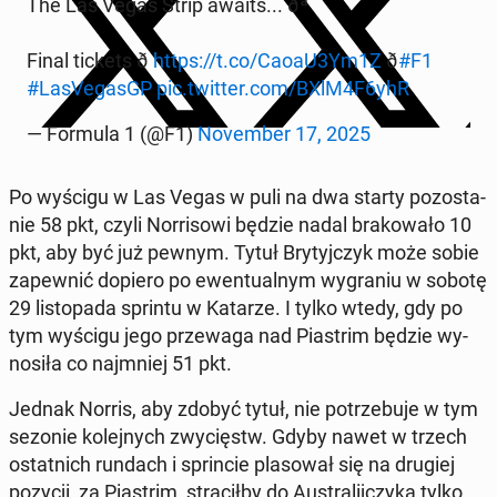
The Las Vegas Strip awaits... ðª
Final tickets ð
https://t.co/CaoaU3Ym1Z
ð️
#F1
#La­sVe­gasGP
pic.twitter.com/BXlM4F6yhR
— Formula 1 (@F1)
No­vem­ber 17, 2025
Po wyścigu w Las Vegas w puli na dwa starty po­zo­sta­
nie 58 pkt, czyli Nor­ri­so­wi będzie nadal bra­ko­wa­ło 10
pkt, aby być już pewnym. Tytuł Bry­tyj­czyk może sobie
za­pew­nić dopiero po ewen­tu­al­nym wy­gra­niu w sobotę
29 li­sto­pa­da sprintu w Katarze. I tylko wtedy, gdy po
tym wyścigu jego prze­wa­ga nad Pia­strim będzie wy­
no­si­ła co naj­mniej 51 pkt.
Jednak Norris, aby zdobyć tytuł, nie po­trze­bu­je w tym
sezonie ko­lej­nych zwy­cięstw. Gdyby nawet w trzech
ostat­nich rundach i sprin­cie pla­so­wał się na drugiej
pozycji, za Pia­strim, stra­cił­by do Au­stra­lij­czy­ka tylko