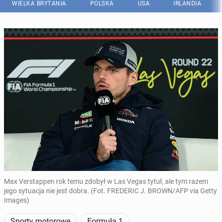
WIELKA BRYTANIA
POLSKA
USA
IRLANDIA
Max Verstappen rok temu zdobył w Las Vegas tytuł, ale tym razem
jego sytuacja nie jest dobra. (Fot. FREDERIC J. BROWN/AFP via Getty
Images)
Sporty motorowe
Formuła 1