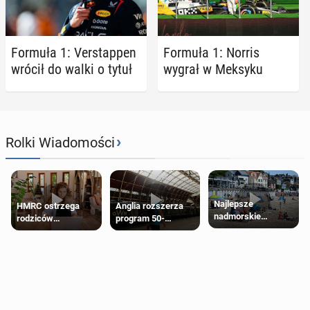
Formuła 1: Ver­stap­pen
Formuła 1: Norris
wrócił do walki o tytuł
wygrał w Meksyku
›
Rolki Wiadomości
Najlepsze
HMRC ostrzega
Anglia rozszerza
nadmorskie
rodziców
program 50-
miasteczko blisko
pobierających Child
procentowych
Londynu
Benefit. Mogą być
zniżek kolejowych
zobowiązani do
na 18-latków
zwrotu zasiłku