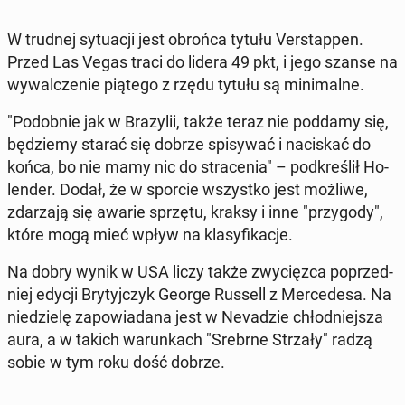
W trudnej sy­tu­acji jest obrońca tytułu Ver­stap­pen.
Przed Las Vegas traci do lidera 49 pkt, i jego szanse na
wy­wal­cze­nie piątego z rzędu tytułu są mi­ni­mal­ne.
"Po­dob­nie jak w Bra­zy­lii, także teraz nie poddamy się,
bę­dzie­my starać się dobrze spi­sy­wać i na­ci­skać do
końca, bo nie mamy nic do stra­ce­nia" – pod­kre­ślił Ho­
len­der. Dodał, że w sporcie wszyst­ko jest możliwe,
zda­rza­ją się awarie sprzętu, kraksy i inne "przy­go­dy",
które mogą mieć wpływ na kla­sy­fi­ka­cje.
Na dobry wynik w USA liczy także zwy­cięz­ca po­przed­
niej edycji Bry­tyj­czyk George Russell z Mer­ce­de­sa. Na
nie­dzie­lę za­po­wia­da­na jest w Ne­va­dzie chłod­niej­sza
aura, a w takich wa­run­kach "Srebrne Strzały" radzą
sobie w tym roku dość dobrze.