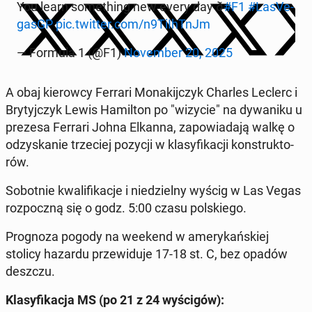
You learn so­me­thing new every day ð
#F1
#La­sVe­
gasGP
pic.twitter.com/n9TiIhTnJm
— Formula 1 (@F1)
No­vem­ber 20, 2025
A obaj kie­row­cy Ferrari Mo­na­kij­czyk Charles Leclerc i
Bry­tyj­czyk Lewis Ha­mil­ton po "wizycie" na dy­wa­ni­ku u
prezesa Ferrari Johna Elkanna, za­po­wia­da­ją walkę o
od­zy­ska­nie trze­ciej pozycji w kla­sy­fi­ka­cji kon­struk­to­
rów.
So­bot­nie kwa­li­fi­ka­cje i nie­dziel­ny wyścig w Las Vegas
roz­pocz­ną się o godz. 5:00 czasu pol­skie­go.
Pro­gno­za pogody na weekend w ame­ry­kań­skiej
stolicy hazardu prze­wi­du­je 17-18 st. C, bez opadów
deszczu.
Kla­sy­fi­ka­cja MS (po 21 z 24 wy­ści­gów):