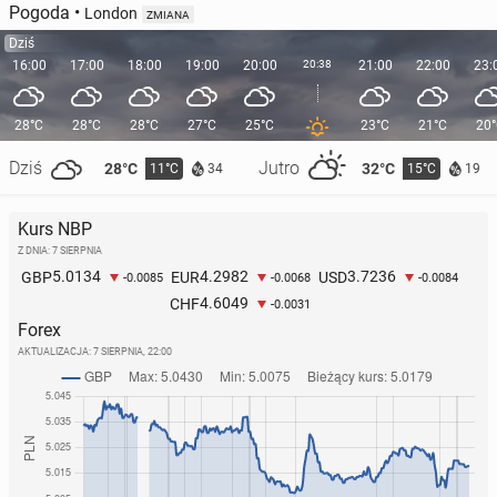
Pogoda
•
London
ZMIANA
Dziś
16:00
17:00
18:00
19:00
20:00
20:38
21:00
22:00
23:
28°C
28°C
28°C
27°C
25°C
23°C
21°C
20
Dziś
Jutro
28°C
32°C
11°C
15°C
34
19
Kurs NBP
Z DNIA: 7 SIERPNIA
5.0134
4.2982
3.7236
GBP
EUR
USD
-0.0085
-0.0068
-0.0084
4.6049
CHF
-0.0031
Forex
AKTUALIZACJA:
7 SIERPNIA, 22:00