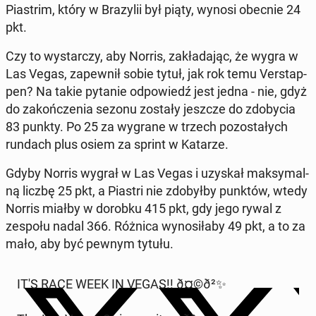
Pia­strim, który w Bra­zy­lii był piąty, wynosi obecnie 24
pkt.
Czy to wy­star­czy, aby Norris, za­kła­da­jąc, że wygra w
Las Vegas, za­pew­nił sobie tytuł, jak rok temu Ver­stap­
pen? Na takie pytanie od­po­wiedź jest jedna - nie, gdyż
do za­koń­cze­nia sezonu zostały jeszcze do zdo­by­cia
83 punkty. Po 25 za wygrane w trzech po­zo­sta­łych
rundach plus osiem za sprint w Katarze.
Gdyby Norris wygrał w Las Vegas i uzyskał mak­sy­mal­
ną liczbę 25 pkt, a Piastri nie zdo­był­by punktów, wtedy
Norris miałby w dorobku 415 pkt, gdy jego rywal z
zespołu nadal 366. Różnica wy­no­si­ła­by 49 pkt, a to za
mało, aby być pewnym tytułu.
IT'S RACE WEEK IN VEGAS!! ð¤©ð²✨