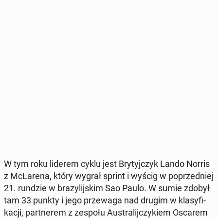
W tym roku liderem cyklu jest Bry­tyj­czyk Lando Norris
z McLa­re­na, który wygrał sprint i wyścig w po­przed­niej
21. rundzie w bra­zy­lij­skim Sao Paulo. W sumie zdobył
tam 33 punkty i jego prze­wa­ga nad drugim w kla­sy­fi­
ka­cji, part­ne­rem z zespołu Au­stra­lij­czy­kiem Oscarem