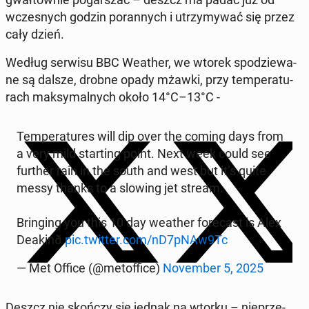
wcze­snych godzin po­ran­nych i utrzy­my­wać się przez
cały dzień.
Według serwisu BBC Weather, we wtorek spo­dzie­wa­
ne są dalsze, drobne opady mżawki, przy tem­pe­ra­tu­
rach mak­sy­mal­nych około 14°C–13°C -
Tem­pe­ra­tu­res will dip over the coming days from
a very mild star­ting point. Next week could see
further rain in the south and west but it’s quite
messy thanks to a slowing jet stream.
Brin­ging you this 10 day weather fo­re­cast is Alex
De­aki­nð
pic.twitter.com/nD7pNAw9Tc
— Met Office (@me­tof­fi­ce)
No­vem­ber 5, 2025
Deszcz nie skończy się jednak na wtorku – nie­prze­