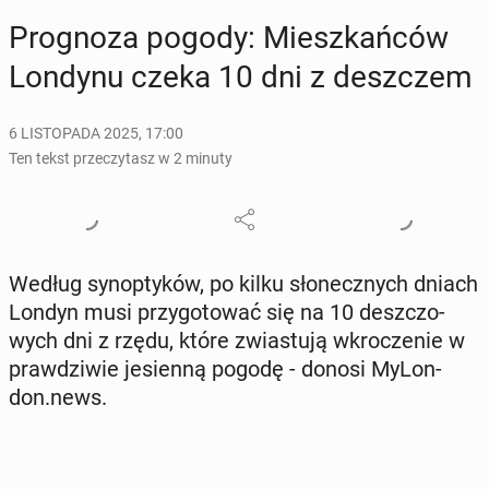
Pro­gno­za pogody: Miesz­kań­ców
Londynu czeka 10 dni z desz­czem
6 LISTOPADA 2025, 17:00
Ten tekst przeczytasz w 2 minuty
Według syn­op­ty­ków, po kilku sło­necz­nych dniach
Londyn musi przy­go­to­wać się na 10 desz­czo­
wych dni z rzędu, które zwia­stu­ją wkro­cze­nie w
praw­dzi­wie je­sien­ną pogodę - donosi My­Lon­
don.news.