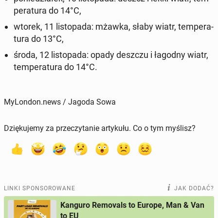
pe­ra­tu­ra do 14°C,
wtorek, 11 li­sto­pa­da: mżawka, słaby wiatr, tem­pe­ra­
tu­ra do 13°C,
środa, 12 li­sto­pa­da: opady deszczu i łagodny wiatr,
tem­pe­ra­tu­ra do 14°C.
MyLondon.news / Jagoda Sowa
Dziękujemy za przeczytanie artykułu. Co o tym myślisz?
LINKI SPONSOROWANE
JAK DODAĆ?
Kanguro Removals to Europe, Man & Van
to EU