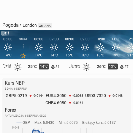
Pogoda
•
London
ZMIANA
Dziś
05:00
05:32
06:00
07:00
08:00
09:00
10:00
11:00
12:
14°C
14°C
14°C
15°C
16°C
18°C
19°C
21
Dziś
Jutro
25°C
26°C
14°C
13°C
31
27
Kurs NBP
Z DNIA: 6 SIERPNIA
5.0219
4.3050
3.7320
GBP
EUR
USD
-0.0144
-0.0068
-0.0148
4.6080
CHF
-0.0164
Forex
AKTUALIZACJA:
6 SIERPNIA, 05:20