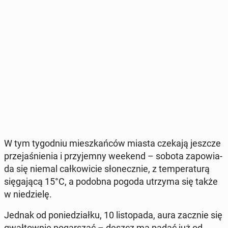
W tym ty­go­dniu miesz­kań­ców miasta czekają jeszcze
prze­ja­śnie­nia i przy­jem­ny weekend – sobota za­po­wia­
da się niemal cał­ko­wi­cie sło­necz­nie, z tem­pe­ra­tu­rą
się­ga­ją­cą 15°C, a podobna pogoda utrzyma się także
w nie­dzie­lę.
Jednak od po­nie­dział­ku, 10 li­sto­pa­da, aura zacznie się
gwał­tow­nie po­gar­szać – deszcz ma padać już od