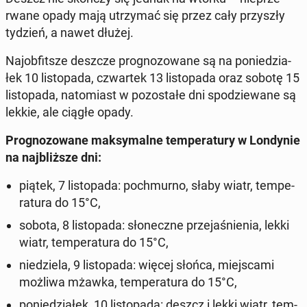
rwa­ne opady mają utrzy­mać się przez cały przy­szły
tydzień, a nawet dłużej.
Naj­ob­fit­sze deszcze pro­gno­zo­wa­ne są na po­nie­dzia­
łek 10 li­sto­pa­da, czwar­tek 13 li­sto­pa­da oraz sobotę 15
li­sto­pa­da, na­to­miast w po­zo­sta­łe dni spo­dzie­wa­ne są
lekkie, ale ciągłe opady.
Pro­gno­zo­wa­ne mak­sy­mal­ne tem­pe­ra­tu­ry w Lon­dy­nie
na naj­bliż­sze dni:
piątek, 7 li­sto­pa­da: po­chmur­no, słaby wiatr, tem­pe­
ra­tu­ra do 15°C,
sobota, 8 li­sto­pa­da: sło­necz­ne prze­ja­śnie­nia, lekki
wiatr, tem­pe­ra­tu­ra do 15°C,
nie­dzie­la, 9 li­sto­pa­da: więcej słońca, miej­sca­mi
możliwa mżawka, tem­pe­ra­tu­ra do 15°C,
po­nie­dzia­łek, 10 li­sto­pa­da: deszcz i lekki wiatr, tem­