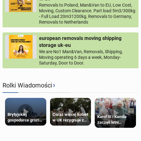
Removals to Poland, Man&Van to EU, Low Cost,
Moving, Custom Clearance. Part load 5m3/300kg
- Full Load 20m31200kg, Removals to Germany,
Removals to Netherlands
european removals moving shipping
storage uk-eu
We are No1 Man&Van, Removals, Shipping,
Moving operating 6 days a week, Monday-
Saturday, Door to Door.
›
Rolki Wiadomości
Brytyjskiej
Coraz więcej kobiet
Karol III i Kamila
gospodarce grozi
w UK rezygnuje z
zaczęli letni
recesja, jeśli
roli druhny na
odpoczynek po
kryzys na Bliskim
ślubie
Igrzyskach
Wschodzie się
Wspólnoty w