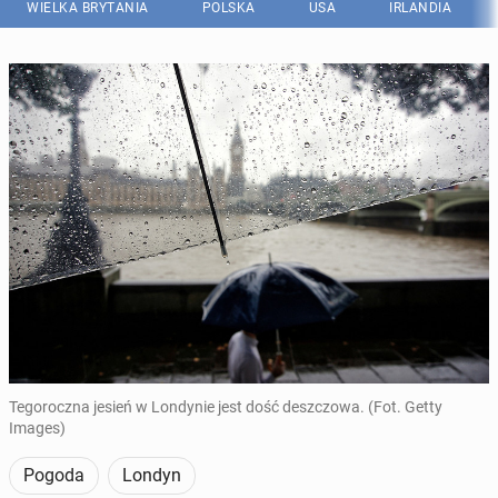
WIELKA BRYTANIA
POLSKA
USA
IRLANDIA
Tegoroczna jesień w Londynie jest dość deszczowa. (Fot. Getty
Images)
Pogoda
Londyn