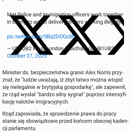
Met Police and Im­mi­gra­tion of­fi­cers work to­ge­ther
in Ealing to arrest de­li­ve­ry drivers working il­le­gal­ly
pic.twitter.com/5Bq2DOQc8b
— UB1UB2 West London (So­uthall) (@UB1UB2)
October 27, 2025
Mi­ni­ster ds. bez­pie­czeń­stwa granic Alex Norris przy­
znał, że "ludzie uważają, iż zbyt łatwo można wtopić
się nie­le­gal­nie w bry­tyj­ską go­spo­dar­kę", ale za­pew­nił,
że rząd wysłał "bardzo silny sygnał" poprzez in­ten­sy­fi­
ka­cję nalotów imi­gra­cyj­nych.
Rząd za­po­wia­da, że spraw­dze­nie prawa do pracy
stanie się obo­wiąz­ko­we przed końcem obecnej ka­den­
cji par­la­men­tu.