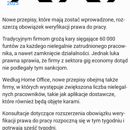
2025
Nowe prze­pi­sy, które mają zostać wpro­wa­dzo­ne, roz­
sze­rzą obo­wią­zek we­ry­fi­ka­cji prawa do pracy.
Tra­dy­cyj­nym firmom grożą kary się­ga­ją­ce 60 000
funtów za każdego nie­le­gal­nie za­trud­nio­ne­go pra­cow­
ni­ka, a nawet za­mknię­cie dzia­łal­no­ści. Jednak luka
prawna sprawia, że firmy z sektora gig economy dotąd
nie pod­le­ga­ły tym sank­cjom.
Według Home Office, nowe prze­pi­sy obejmą także
firmy, w których wy­stę­pu­je zwięk­szo­na liczba nie­le­gal­
nych pra­cow­ni­ków, takie jak apli­ka­cje do­staw­cze,
które również będą objęte karami.
Kon­sul­ta­cje do­ty­czą­ce roz­sze­rze­nia obo­wiąz­ku we­ry­
fi­ka­cji prawa do pracy roz­pocz­ną się w tym ty­go­dniu i
po­trwa­ją sześć tygodni.