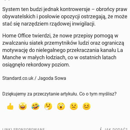
System ten budzi jednak kon­tro­wer­sje – obrońcy praw
oby­wa­tel­skich i po­sło­wie opo­zy­cji ostrze­ga­ją, że może
stać się na­rzę­dziem rzą­do­wej in­wi­gi­la­cji.
Home Office twier­dzi, że nowe prze­pi­sy pomogą w
zwal­cza­niu siatek prze­myt­ni­ków ludzi oraz ogra­ni­czą
mo­ty­wa­cję do nie­le­gal­ne­go prze­kra­cza­nia kanału La
Manche w małych ło­dziach, co w ostat­nich latach
osią­gnę­ło re­kor­do­wy poziom.
Standard.co.uk / Jagoda Sowa
Dziękujemy za przeczytanie artykułu. Co o tym myślisz?
LINKI SPONSOROWANE
JAK DODAĆ?