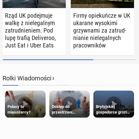
Rząd UK po­dej­mu­je
Firmy opie­kuń­cze w UK
walkę z nie­le­gal­nym
ukarane wy­so­ki­mi
za­trud­nie­niem. Pod
grzyw­na­mi za za­trud­
lupę trafią De­li­ve­roo,
nia­nie nie­le­gal­nych
Just Eat i Uber Eats
pra­cow­ni­ków
›
Rolki Wiadomości
Polacy to
Dostęp do
Brytyjskiej
mięsożercy?
przestrzeni
gospodarce grozi
przeznaczonych
recesja, jeśli
dla jednej płci ma
kryzys na Bliskim
opierać się
Wschodzie się
wyłącznie na płci
przedłuży