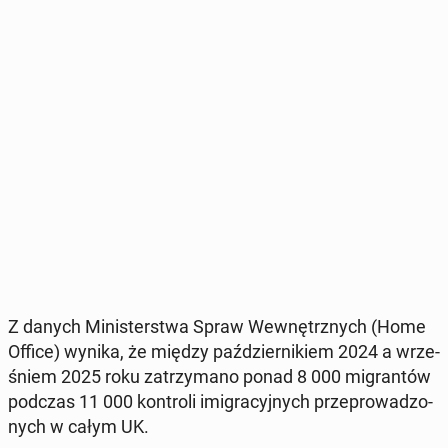
Z danych Mi­ni­ster­stwa Spraw We­wnętrz­nych (Home
Office) wynika, że między paź­dzier­ni­kiem 2024 a wrze­
śniem 2025 roku za­trzy­ma­no ponad 8 000 mi­gran­tów
podczas 11 000 kon­tro­li imi­gra­cyj­nych prze­pro­wa­dzo­
nych w całym UK.