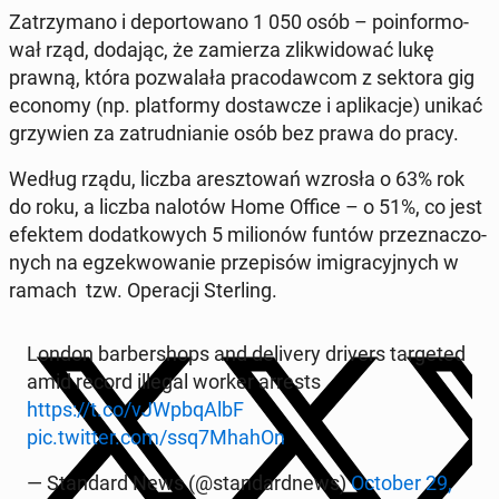
Za­trzy­ma­no i de­por­to­wa­no 1 050 osób – po­in­for­mo­
wał rząd, dodając, że za­mie­rza zli­kwi­do­wać lukę
prawną, która po­zwa­la­ła pra­co­daw­com z sektora gig
economy (np. plat­for­my do­staw­cze i apli­ka­cje) unikać
grzy­wien za za­trud­nia­nie osób bez prawa do pracy.
Według rządu, liczba aresz­to­wań wzrosła o 63% rok
do roku, a liczba nalotów Home Office – o 51%, co jest
efektem do­dat­ko­wych 5 mi­lio­nów funtów prze­zna­czo­
nych na eg­ze­kwo­wa­nie prze­pi­sów imi­gra­cyj­nych w
ramach tzw. Ope­ra­cji Ster­ling.
London bar­ber­shops and de­li­ve­ry drivers tar­ge­ted
amid record illegal worker arrests
https://t.co/vJWp­bqAlbF
pic.twitter.com/ssq7MhahOn
— Stan­dard News (@stan­dard­news)
October 29,