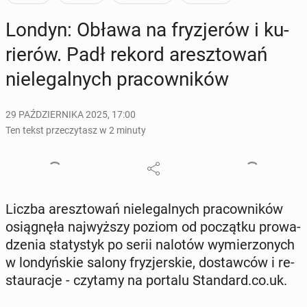
Londyn: Obława na fry­zje­rów i ku­
rie­rów. Padł rekord aresz­to­wań
nie­le­gal­nych pra­cow­ni­ków
29 PAŹDZIERNIKA 2025, 17:00
Ten tekst przeczytasz w 2 minuty
Liczba aresz­to­wań nie­le­gal­nych pra­cow­ni­ków
osią­gnę­ła naj­wyż­szy poziom od po­cząt­ku pro­wa­
dze­nia sta­ty­styk po serii nalotów wy­mie­rzo­nych
w lon­dyń­skie salony fry­zjer­skie, do­staw­ców i re­
stau­ra­cje - czytamy na portalu Stan­dard.co.uk.