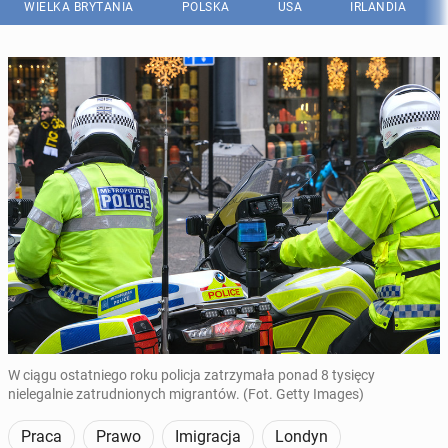
WIELKA BRYTANIA
POLSKA
USA
IRLANDIA
W ciągu ostatniego roku policja zatrzymała ponad 8 tysięcy
nielegalnie zatrudnionych migrantów. (Fot. Getty Images)
Praca
Prawo
Imigracja
Londyn