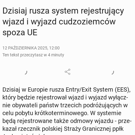
Dzisiaj rusza system re­je­stru­ją­cy
wjazd i wyjazd cu­dzo­ziem­ców
spoza UE
12 PAŹDZIERNIKA 2025, 12:00
Ten tekst przeczytasz w 4 minuty
Dzisiaj w Europie rusza Entry/Exit System (EES),
który będzie re­je­stro­wał wjazd i wyjazd wy­łącz­
nie oby­wa­te­li państw trze­cich po­dró­żu­ją­cych w
celu pobytu krót­ko­ter­mi­no­we­go. W sys­te­mie
będą re­je­stro­wa­ne także odmowy wjazdu - prze­
ka­zał rzecz­nik pol­skiej Straży Gra­nicz­nej ppłk