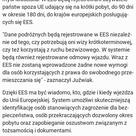
państw spoza UE udający się na krótki pobyt, do 90 dni
w okresie 180 dni, do krajów eu­ro­pej­skich po­słu­gu­ją­
cych się EES.
"Dane po­dróż­nych będą re­je­stro­wa­ne w EES nie­za­leż­
nie od tego, czy po­trze­bu­ją oni wizy krót­ko­ter­mi­no­wej,
czy też ko­rzy­sta­ją z ruchu bez­wi­zo­we­go. W sys­te­mie
będą również re­je­stro­wa­ne odmowy wjazdu. Wraz z
EES nie zostaną wpro­wa­dzo­ne żadne nowe wymogi
dla osób ko­rzy­sta­ją­cych z prawa do swo­bod­ne­go prze­
miesz­cza­nia się" - za­zna­czył Juźwiak.
Dzięki EES ma być wiadomo, kto, gdzie i kiedy wjeżdża
do Unii Eu­ro­pej­skiej. System umoż­li­wi sku­tecz­niej­szą
iden­ty­fi­ka­cję osób sta­no­wią­cych za­gro­że­nie dla bez­
pie­czeń­stwa, osób prze­kra­cza­ją­cych do­zwo­lo­ny okres
pobytu oraz za­po­bie­ga­nie oszu­stwom zwią­za­nym z
toż­sa­mo­ścią i do­ku­men­ta­mi.