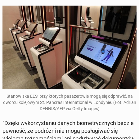
Sta­no­wi­ska EES, przy których pa­sa­że­ro­wie mogą się od­pra­wić, na
dworcu ko­le­jo­wym St. Pancras In­ter­na­tio­nal w Lon­dy­nie. (Fot. Adrian
DENNIS/AFP via Getty Images)
"Dzięki wy­ko­rzy­sta­niu danych bio­me­trycz­nych będzie
pewność, że po­dróż­ni nie mogą po­słu­gi­wać się
wieloma toż­sa­mo­ścia­mi ani nad­uży­wać do­ku­men­tów