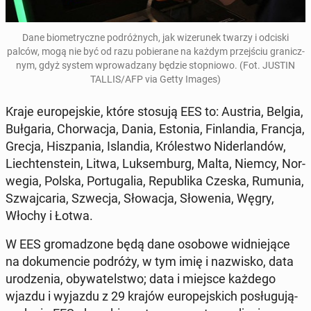
Dane bio­me­trycz­ne po­dróż­nych, jak wi­ze­ru­nek twarzy i odciski
palców, mogą nie być od razu po­bie­ra­ne na każdym przej­ściu gra­nicz­
nym, gdyż system wpro­wa­dza­ny będzie stop­nio­wo. (Fot. JUSTIN
TALLIS/AFP via Getty Images)
Kraje eu­ro­pej­skie, które stosują EES to: Austria, Belgia,
Buł­ga­ria, Chor­wa­cja, Dania, Estonia, Fin­lan­dia, Francja,
Grecja, Hisz­pa­nia, Is­lan­dia, Kró­le­stwo Ni­der­lan­dów,
Liech­ten­ste­in, Litwa, Luk­sem­burg, Malta, Niemcy, Nor­
we­gia, Polska, Por­tu­ga­lia, Re­pu­bli­ka Czeska, Rumunia,
Szwaj­ca­ria, Szwecja, Sło­wa­cja, Sło­we­nia, Węgry,
Włochy i Łotwa.
W EES gro­ma­dzo­ne będą dane osobowe wid­nie­ją­ce
na do­ku­men­cie podróży, w tym imię i na­zwi­sko, data
uro­dze­nia, oby­wa­tel­stwo; data i miejsce każdego
wjazdu i wyjazdu z 29 krajów eu­ro­pej­skich po­słu­gu­ją­