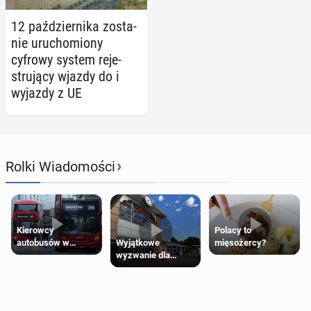
12 paź­dzier­ni­ka zo­sta­
nie uru­cho­mio­ny
cyfrowy system re­je­
stru­ją­cy wjazdy do i
wyjazdy z UE
›
Rolki Wiadomości
Kierowcy
Polacy to
Wyjątkowe
autobusów w
mięsożercy?
wyzwanie dla
Londynie
posiadaczy kart
zapowiadają strajki
Tesco Clubcard!