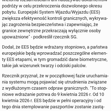
podróży w celu prze­kro­cze­nia do­zwo­lo­ne­go okresu
pobytu. Eu­ro­pej­ski System Wjazdu/Wyjazdu (EES)
zwięk­sza efek­tyw­ność kon­tro­li gra­nicz­nych, wy­kry­wa­
jąc za­gro­że­nia bez­pie­czeń­stwa i za­pew­nia­jąc, że
granice ze­wnętrz­ne prze­kra­cza­ją wy­łącz­nie osoby
upo­waż­nio­ne" - pod­kre­ślił rzecz­nik SG.
Dodał, że EES będzie wdra­ża­ny stop­nio­wo, a państwa
eu­ro­pej­skie będą wpro­wa­dzać po­szcze­gól­ne ele­men­
ty EES etapami, w tym gro­ma­dzić dane bio­me­trycz­ne,
takie jak wi­ze­ru­nek twarzy i odciski palców.
Rzecz­nik przy­znał, że w po­cząt­ko­wej fazie uru­cha­mia­
nia systemu mogą po­ja­wiać się utrud­nie­nia zwią­za­ne
z wy­dłu­żo­nym czasem odpraw gra­nicz­nych. "To stop­
nio­we wdra­ża­nie potrwa do 9 kwiet­nia 2026 r. Od 10
kwiet­nia 2026 r. EES będzie w pełni ope­ra­cyj­ny i od
tego dnia stem­plo­wa­nie pasz­por­tów zo­sta­nie za­stą­