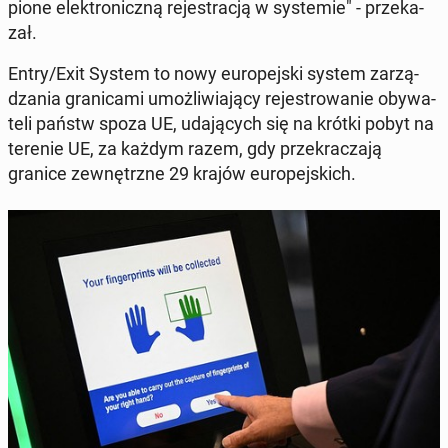
pio­ne elek­tro­nicz­ną re­je­stra­cją w sys­te­mie" - prze­ka­
zał.
Entry/Exit System to nowy eu­ro­pej­ski system za­rzą­
dza­nia gra­ni­ca­mi umoż­li­wia­ją­cy re­je­stro­wa­nie oby­wa­
te­li państw spoza UE, uda­ją­cych się na krótki pobyt na
terenie UE, za każdym razem, gdy prze­kra­cza­ją
granice ze­wnętrz­ne 29 krajów eu­ro­pej­skich.