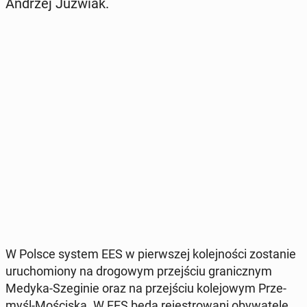
Andrzej Juźwiak.
W Polsce system EES w pierw­szej ko­lej­no­ści zo­sta­nie
uru­cho­mio­ny na dro­go­wym przej­ściu gra­nicz­nym
Medyka-Sze­gi­nie oraz na przej­ściu ko­le­jo­wym Prze­
myśl-Mo­ści­ska. W EES będą re­je­stro­wa­ni oby­wa­te­le