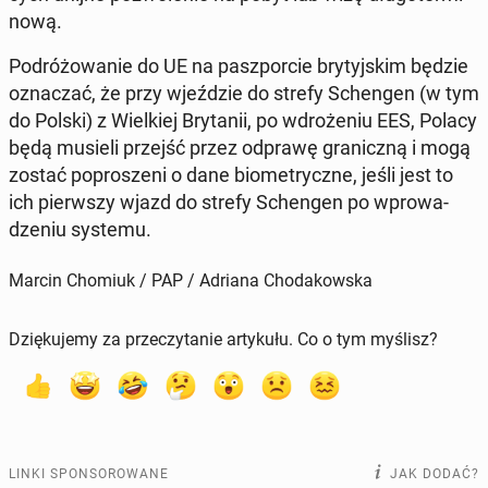
no­wą.
Po­dró­żo­wa­nie do UE na pasz­por­cie bry­tyj­skim będzie
ozna­czać, że przy wjeź­dzie do strefy Schen­gen (w tym
do Polski) z Wiel­kiej Bry­ta­nii, po wdro­że­niu EES, Polacy
będą musieli przejść przez odprawę gra­nicz­ną i mogą
zostać po­pro­sze­ni o dane bio­me­trycz­ne, jeśli jest to
ich pierw­szy wjazd do strefy Schen­gen po wpro­wa­
dze­niu systemu.
Marcin Chomiuk / PAP / Adriana Chodakowska
Dziękujemy za przeczytanie artykułu. Co o tym myślisz?
LINKI SPONSOROWANE
JAK DODAĆ?