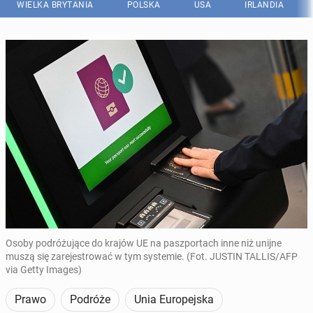
WIELKA BRYTANIA
POLSKA
USA
IRLANDIA
Osoby podróżujące do krajów UE na paszportach inne niż unijne
muszą się zarejestrować w tym systemie. (Fot. JUSTIN TALLIS/AFP
via Getty Images)
Prawo
Podróże
Unia Europejska