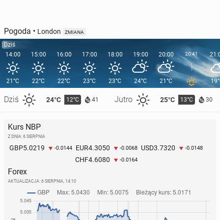
Pogoda
•
London
ZMIANA
Dziś
14:00
15:00
16:00
17:00
18:00
19:00
20:00
20:41
21:
21°C
22°C
22°C
23°C
23°C
24°C
21°C
19
Dziś
Jutro
24°C
25°C
12°C
13°C
41
30
Kurs NBP
Z DNIA: 6 SIERPNIA
5.0219
4.3050
3.7320
GBP
EUR
USD
-0.0144
-0.0068
-0.0148
4.6080
CHF
-0.0164
Forex
AKTUALIZACJA:
6 SIERPNIA, 14:10