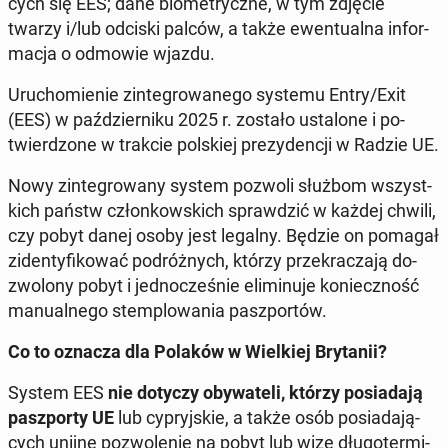
cych się EES; dane bio­me­trycz­ne, w tym zdjęcie
twarzy i/lub odciski palców, a także ewen­tu­al­na in­for­
ma­cja o odmowie wjazdu.
Uru­cho­mie­nie zin­te­gro­wa­ne­go systemu Entry/Exit
(EES) w paź­dzier­ni­ku 2025 r. zostało usta­lo­ne i po­
twier­dzo­ne w trakcie pol­skiej pre­zy­den­cji w Radzie UE.
Nowy zin­te­gro­wa­ny system pozwoli służbom wszyst­
kich państw człon­kow­skich spraw­dzić w każdej chwili,
czy pobyt danej osoby jest legalny. Będzie on pomagał
zi­den­ty­fi­ko­wać po­dróż­nych, którzy prze­kra­cza­ją do­
zwo­lo­ny pobyt i jed­no­cze­śnie eli­mi­nu­je ko­niecz­ność
ma­nu­al­ne­go stem­plo­wa­nia pasz­por­tów.
Co to oznacza dla Polaków w Wiel­kiej Bry­ta­nii?
System EES
nie dotyczy oby­wa­te­li, którzy po­sia­da­ją
pasz­por­ty UE
lub cy­pryj­skie, a także osób po­sia­da­ją­
cych unijne po­zwo­le­nie na pobyt lub wizę dłu­go­ter­mi­