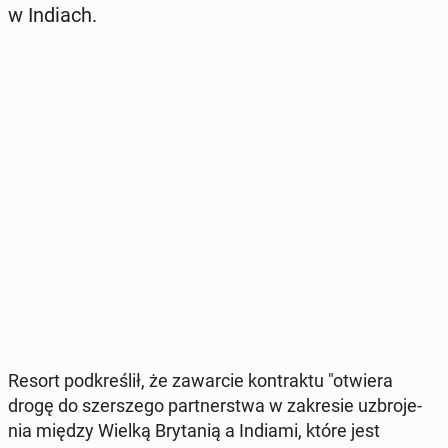
w Indiach.
Resort pod­kre­ślił, że za­war­cie kon­trak­tu "otwiera
drogę do szer­sze­go part­ner­stwa w za­kre­sie uzbro­je­
nia między Wielką Bry­ta­nią a Indiami, które jest