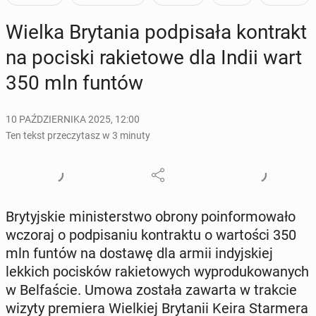
Wielka Bry­ta­nia pod­pi­sa­ła kon­trakt
na pociski ra­kie­to­we dla Indii wart
350 mln funtów
10 PAŹDZIERNIKA 2025, 12:00
Ten tekst przeczytasz w 3 minuty
Bry­tyj­skie mi­ni­ster­stwo obrony po­in­for­mo­wa­ło
wczoraj o pod­pi­sa­niu kon­trak­tu o war­to­ści 350
mln funtów na dostawę dla armii in­dyj­skiej
lekkich po­ci­sków ra­kie­to­wych wy­pro­du­ko­wa­nych
w Bel­fa­ście. Umowa została zawarta w trakcie
wizyty pre­mie­ra Wiel­kiej Bry­ta­nii Keira Star­me­ra