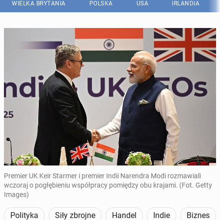
WIELKA BRYTANIA
POLSKA
USA
IRLANDIA
Premier UK Keir Starmer i premier Indii Narendra Modi rozmawiali
wczoraj o pogłębieniu współpracy pomiędzy obu krajami. (Fot. Getty
Images)
Polityka
Siły zbrojne
Handel
Indie
Biznes