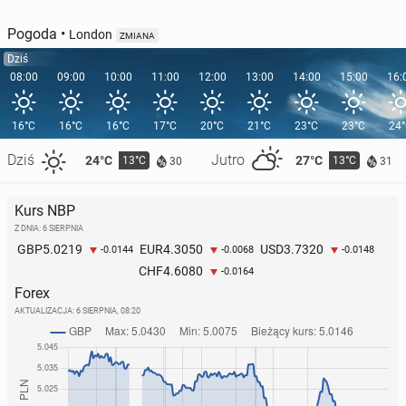
Pogoda
•
London
ZMIANA
Dziś
08:00
09:00
10:00
11:00
12:00
13:00
14:00
15:00
16:
16°C
16°C
16°C
17°C
20°C
21°C
23°C
23°C
24
Dziś
Jutro
24°C
27°C
13°C
13°C
30
31
Kurs NBP
Z DNIA: 6 SIERPNIA
5.0219
4.3050
3.7320
GBP
EUR
USD
-0.0144
-0.0068
-0.0148
4.6080
CHF
-0.0164
Forex
AKTUALIZACJA:
6 SIERPNIA, 08:20