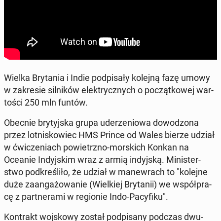
Wielka Bry­ta­nia i Indie pod­pi­sa­ły kolejną fazę umowy
w za­kre­sie sil­ni­ków elek­trycz­nych o po­cząt­ko­wej war­
to­ści 250 mln funtów.
Obecnie bry­tyj­ska grupa ude­rze­nio­wa do­wo­dzo­na
przez lot­ni­sko­wiec HMS Prince od Wales bierze udział
w ćwi­cze­niach po­wietrz­no-mor­skich Konkan na
Oceanie In­dyj­skim wraz z armią in­dyj­ską. Mi­ni­ster­
stwo pod­kre­śli­ło, że udział w ma­new­rach to "kolejne
duże za­an­ga­żo­wa­nie (Wiel­kiej Bry­ta­nii) we współ­pra­
cę z part­ne­ra­mi w re­gio­nie Indo-Pa­cy­fi­ku".
Kon­trakt woj­sko­wy został pod­pi­sa­ny podczas dwu­