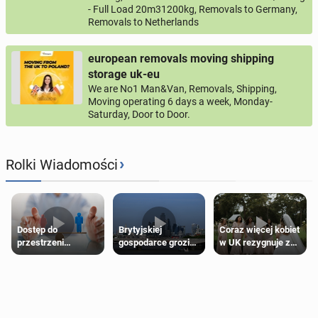
- Full Load 20m31200kg, Removals to Germany,
Removals to Netherlands
european removals moving shipping
storage uk-eu
We are No1 Man&Van, Removals, Shipping,
Moving operating 6 days a week, Monday-
Saturday, Door to Door.
›
Rolki Wiadomości
Dostęp do
Brytyjskiej
Coraz więcej kobiet
przestrzeni
gospodarce grozi
w UK rezygnuje z
przeznaczonych
recesja, jeśli
roli druhny na
dla jednej płci ma
kryzys na Bliskim
ślubie
opierać się
Wschodzie się
wyłącznie na płci
przedłuży
biologicznej