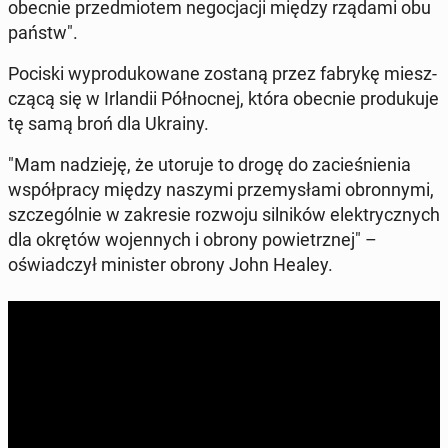
obecnie przed­mio­tem ne­go­cja­cji między rządami obu
państw".
Pociski wy­pro­du­ko­wa­ne zostaną przez fabrykę miesz­
czą­cą się w Ir­lan­dii Pół­noc­nej, która obecnie pro­du­ku­je
tę samą broń dla Ukrainy.
"Mam na­dzie­ję, że utoruje to drogę do za­cie­śnie­nia
współ­pra­cy między naszymi prze­my­sła­mi obron­ny­mi,
szcze­gól­nie w za­kre­sie rozwoju sil­ni­ków elek­trycz­nych
dla okrętów wo­jen­nych i obrony po­wietrz­nej" –
oświad­czył mi­ni­ster obrony John Healey.