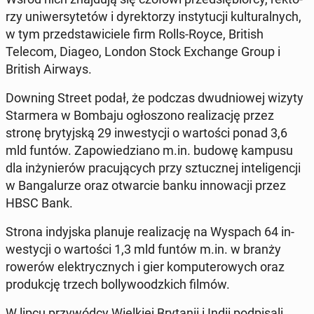
rzy uni­wer­sy­te­tów i dy­rek­to­rzy in­sty­tu­cji kul­tu­ral­nych,
w tym przed­sta­wi­cie­le firm Rolls-Royce, British
Telecom, Diageo, London Stock Exchan­ge Group i
British Airways.
Downing Street podał, że podczas dwu­dnio­wej wizyty
Star­me­ra w Bombaju ogło­szo­no re­ali­za­cję przez
stronę bry­tyj­ską 29 in­we­sty­cji o war­to­ści ponad 3,6
mld funtów. Za­po­wie­dzia­no m.in. budowę kampusu
dla in­ży­nie­rów pra­cu­ją­cych przy sztucz­nej in­te­li­gen­cji
w Ban­ga­lu­rze oraz otwar­cie banku in­no­wa­cji przez
HBSC Bank.
Strona in­dyj­ska planuje re­ali­za­cję na Wyspach 64 in­
we­sty­cji o war­to­ści 1,3 mld funtów m.in. w branży
rowerów elek­trycz­nych i gier kom­pu­te­ro­wych oraz
pro­duk­cję trzech bol­ly­wo­odz­kich filmów.
W lipcu przy­wód­cy Wiel­kiej Bry­ta­nii i Indii pod­pi­sa­li