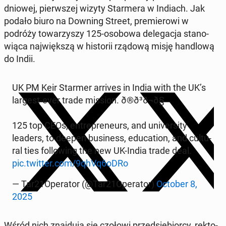
dnio­wej, pierw­szej wizyty Star­me­ra w Indiach. Jak
podało biuro na Downing Street, pre­mie­ro­wi w
podróży to­wa­rzy­szy 125-osobowa de­le­ga­cja sta­no­
wią­ca naj­więk­szą w hi­sto­rii rządową misję han­dlo­wą
do Indii.
UK PM Keir Starmer arrives in India with the UK’s
largest-ever trade mission. ð®ð³ð¬ð§
125 top CEOs, en­tre­pre­neurs, and uni­ver­si­ty
leaders, to deepen bu­si­ness, edu­ca­tion, and cul­tu­
ral ties fol­lo­wing the new UK-India trade deal.
pic.twitter.com/9qhVq6oDRo
— Tar21Ope­ra­tor (@Tar21Ope­ra­tor)
October 8,
2025
Wśród nich znaj­du­ją się czołowi przed­się­bior­cy, rek­to­