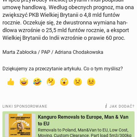
umowę han­dlo­wą. Według obec­nych prognoz, ma ona
zwięk­szyć PKB Wiel­kiej Bry­ta­nii o 4,8 mld funtów
rocznie. Ocze­ku­je się, że dwu­stron­na wymiana han­
dlo­wa wzro­śnie o 25,5 mld funtów rocznie, a eksport
Wiel­kiej Bry­ta­nii do Indii wzro­śnie o prawie 60 proc.
Marta Zabłocka / PAP / Adriana Chodakowska
Dziękujemy za przeczytanie artykułu. Co o tym myślisz?
LINKI SPONSOROWANE
JAK DODAĆ?
Kanguro Removals to Europe, Man & Van
to EU
Removals to Poland, Man&Van to EU, Low Cost,
Moving, Custom Clearance. Part load 5m3/300kg