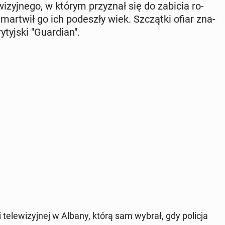
wi­zyj­ne­go, w którym przy­znał się do zabicia ro­
ż martwił go ich po­de­szły wiek. Szcząt­ki ofiar zna­
yj­ski "Gu­ar­dian".
i te­le­wi­zyj­nej w Albany, którą sam wybrał, gdy policja