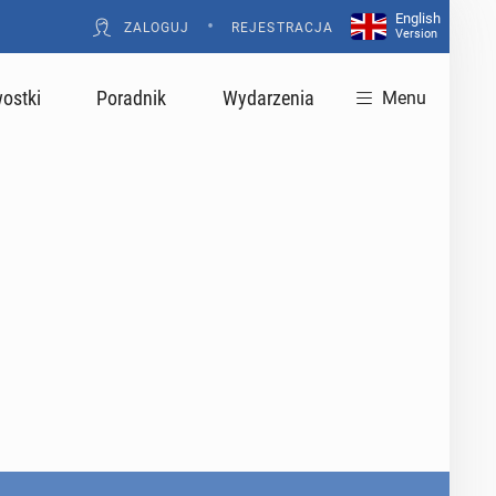
English
•
ZALOGUJ
REJESTRACJA
Version
ostki
Poradnik
Wydarzenia
Menu