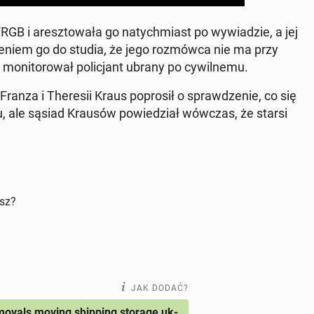
GB i aresz­to­wa­ła go na­tych­miast po wy­wia­dzie, a jej
ze­niem go do studia, że jego roz­mów­ca nie ma przy
­ni­to­ro­wał po­li­cjant ubrany po cy­wil­ne­mu.
ranza i The­re­sii Kraus po­pro­sił o spraw­dze­nie, co się
­tu, ale sąsiad Krausów po­wie­dział wówczas, że starsi
isz?
JAK DODAĆ?
ovals moving shipping storage uk-