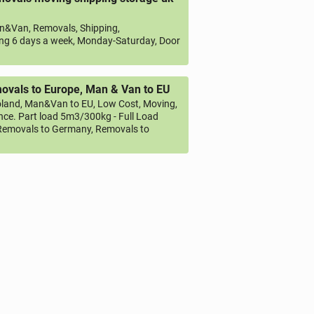
&Van, Removals, Shipping,
ng 6 days a week, Monday-Saturday, Door
vals to Europe, Man & Van to EU
land, Man&Van to EU, Low Cost, Moving,
ce. Part load 5m3/300kg - Full Load
emovals to Germany, Removals to