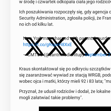
w środę i czwar­tek od­ko­pa­ła ciała jego ro­dzi­c
Ich po­szu­ki­wa­nia roz­po­czę­ły się, gdy agencja 
Se­cu­ri­ty Ad­mi­ni­stra­tion, zgło­si­ła policji, że Fr
no ich od kilku lat.
New York man charged with parents’ murders 
https://t.co/gRspeH8XxE
— CMTSU (@cantm­ke­di­shi­tup)
Sep­tem­ber 2
Kraus skon­tak­to­wał się po od­kry­ciu szcząt­ków
się za­aran­żo­wać wywiad ze stacją WRGB, podcz
wobec ojca i matki, którzy mieli 92 i 83 lata; "ma
Przy­znał, że udusił ro­dzi­ców i dodał, że lokaln
mogli za­ła­twiać takie pro­ble­my".