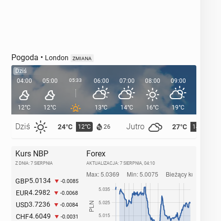
Pogoda
•
London
ZMIANA
Dziś
04:00
05:00
05:33
06:00
07:00
08:00
09:00
10:00
12°C
12°C
13°C
14°C
16°C
19°C
21°C
Dziś
Jutro
24°C
27°C
12°C
14°C
26
Kurs NBP
Forex
Z DNIA: 7 SIERPNIA
AKTUALIZACJA:
7 SIERPNIA, 04:10
5.0134
GBP
-0.0085
4.2982
EUR
-0.0068
3.7236
USD
-0.0084
4.6049
CHF
-0.0031