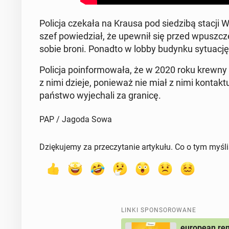
Policja czekała na Krausa pod sie­dzi­bą stacji WR
szef po­wie­dział, że upewnił się przed wpusz­c
sobie broni. Ponadto w lobby budynku sy­tu­ację mo
Policja po­in­for­mo­wa­ła, że w 2020 roku krewny F
z nimi dzieje, po­nie­waż nie miał z nimi kon­tak
państwo wy­je­cha­li za granicę.
PAP / Jagoda Sowa
Dziękujemy za przeczytanie artykułu. Co o tym myśl
LINKI SPONSOROWANE
european rem