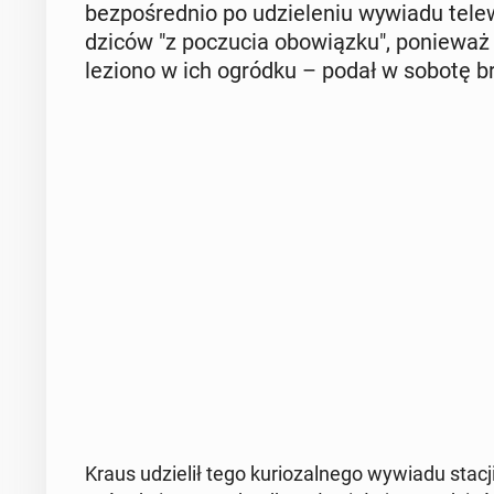
bez­po­śred­nio po udzie­le­niu wywiadu te­le­
dzi­ców "z po­czu­cia obo­wiąz­ku", po­nie­wa
le­zio­no w ich ogródku – podał w sobotę bry­t
Kraus udzie­lił tego ku­rio­zal­ne­go wywiadu stacj