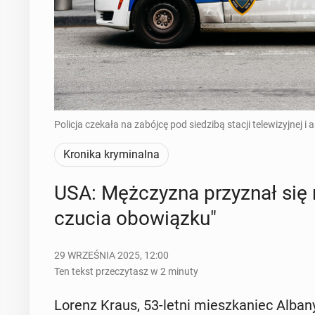
Policja czekała na zabójcę pod siedzibą stacji telewizyjnej 
Kronika kryminalna
USA: Męż­czy­zna przy­znał się 
czu­cia obo­wiąz­ku"
29 WRZEŚNIA 2025, 12:00
Ten tekst przeczytasz w 2 minuty
Lorenz Kraus, 53-letni miesz­ka­niec Albany