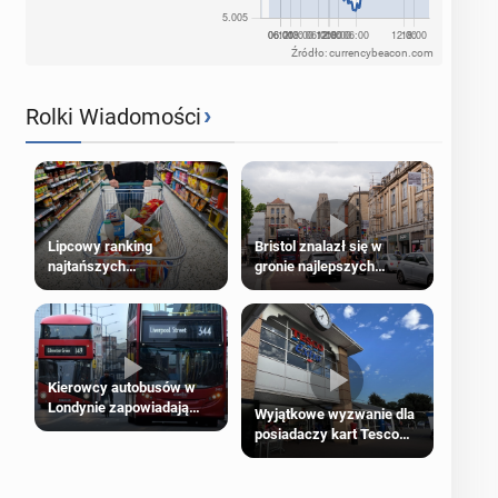
Źródło: currencybeacon.com
›
Rolki Wiadomości
Lipcowy ranking
Bristol znalazł się w
najtańszych
gronie najlepszych
supermarketów
kierunków podróży na
świecie
Kierowcy autobusów w
Londynie zapowiadają
Wyjątkowe wyzwanie dla
strajki
posiadaczy kart Tesco
Clubcard!