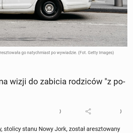
i aresztowała go natychmiast po wywiadzie. (Fot. Getty Images)
na wizji do zabicia ro­dzi­ców "z po­
, stolicy stanu Nowy Jork, został aresz­to­wa­ny