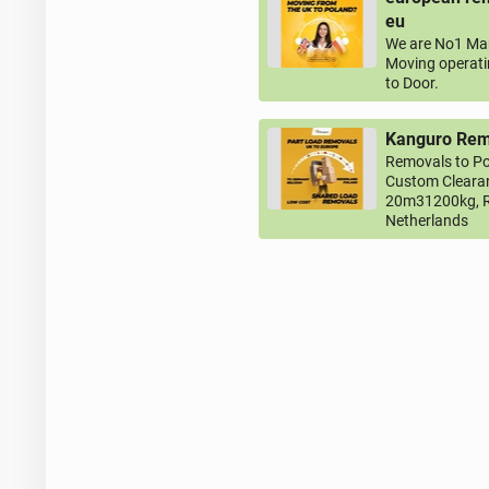
eu
We are No1 Man
Moving operati
to Door.
Kanguro Remo
Removals to Po
Custom Clearan
20m31200kg, R
Netherlands