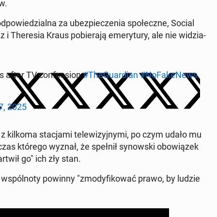
ów.
od­po­wie­dzial­na za ubez­pie­cze­nia spo­łecz­ne, Social
anz i The­re­sia Kraus po­bie­ra­ją eme­ry­tu­ry, ale nie wi­dzia­
after TV con­fes­sion
#The­Gu­ar­dian
#No­Fa­ke­News
7, 2025
 z kilkoma sta­cja­mi te­le­wi­zyj­ny­mi, po czym udało mu
as którego wyznał, że spełnił sy­now­ski obo­wią­zek
rtwił go" ich zły stan.
e wspól­no­ty powinny "zmo­dy­fi­ko­wać prawo, by ludzie