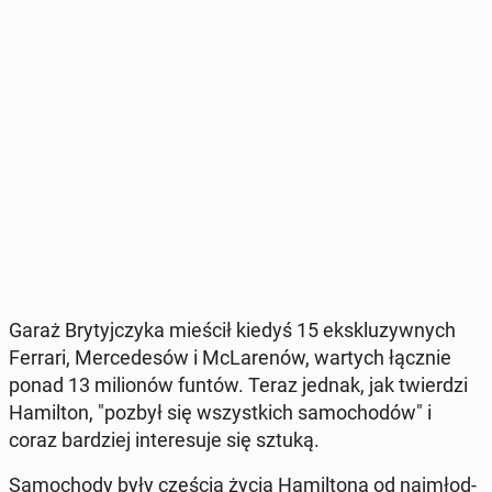
Garaż Bry­tyj­czy­ka mieścił kiedyś 15 eks­klu­zyw­nych
Ferrari, Mer­ce­de­sów i McLa­re­nów, wartych łącznie
ponad 13 mi­lio­nów funtów. Teraz jednak, jak twier­dzi
Ha­mil­ton, "pozbył się wszyst­kich sa­mo­cho­dów" i
coraz bar­dziej in­te­re­su­je się sztuką.
Sa­mo­cho­dy były częścią życia Ha­mil­to­na od naj­młod­