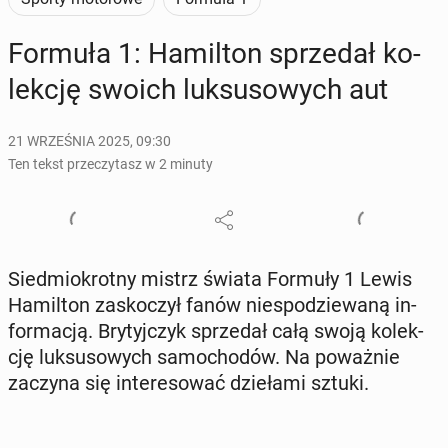
Formuła 1: Ha­mil­ton sprze­dał ko­
lek­cję swoich luk­su­so­wych aut
21 WRZEŚNIA 2025, 09:30
Ten tekst przeczytasz w 2 minuty
Sied­mio­krot­ny mistrz świata Formuły 1 Lewis
Ha­mil­ton za­sko­czył fanów nie­spo­dzie­wa­ną in­
for­ma­cją. Bry­tyj­czyk sprze­dał całą swoją ko­lek­
cję luk­su­so­wych sa­mo­cho­dów. Na po­waż­nie
zaczyna się in­te­re­so­wać dzie­ła­mi sztuki.