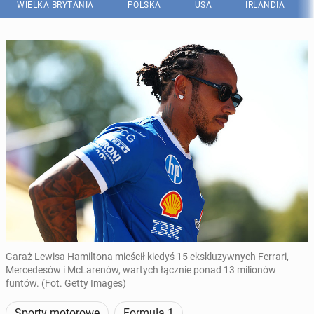
WIELKA BRYTANIA
POLSKA
USA
IRLANDIA
Garaż Lewisa Hamiltona mieścił kiedyś 15 ekskluzywnych Ferrari,
Mercedesów i McLarenów, wartych łącznie ponad 13 milionów
funtów. (Fot. Getty Images)
Sporty motorowe
Formuła 1