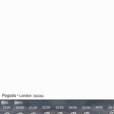
Pogoda
•
London
ZMIANA
Dziś
Jutro
23:00
00:00
01:00
02:00
03:00
04:00
05:00
05:36
06: