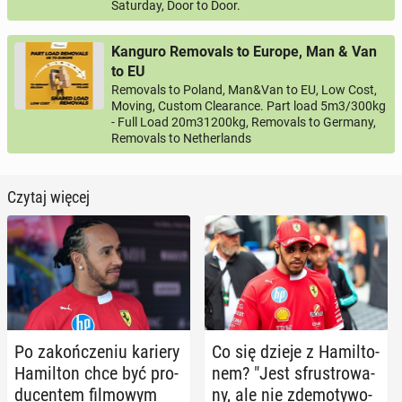
Saturday, Door to Door.
Kanguro Removals to Europe, Man & Van
to EU
Removals to Poland, Man&Van to EU, Low Cost,
Moving, Custom Clearance. Part load 5m3/300kg
- Full Load 20m31200kg, Removals to Germany,
Removals to Netherlands
Czytaj więcej
Po za­koń­cze­niu kariery
Co się dzieje z Ha­mil­to­
Ha­mil­ton chce być pro­
nem? "Jest sfru­stro­wa­
du­cen­tem fil­mo­wym
ny, ale nie zde­mo­ty­wo­