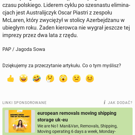
czasu pol­skie­go. Liderem cyklu po szes­na­stu eli­mi­na­
cjach jest Au­stra­lij­czyk Oscar Piastri z zespołu
McLaren, który zwy­cię­żył w stolicy Azer­bej­dża­nu w
ubie­głym roku. Żaden kie­row­ca nie wygrał jeszcze tej
imprezy przez dwa lata z rzędu.
PAP / Jagoda Sowa
Dziękujemy za przeczytanie artykułu. Co o tym myślisz?
LINKI SPONSOROWANE
JAK DODAĆ?
european removals moving shipping
storage uk-eu
We are No1 Man&Van, Removals, Shipping,
Moving operating 6 days a week, Monday-