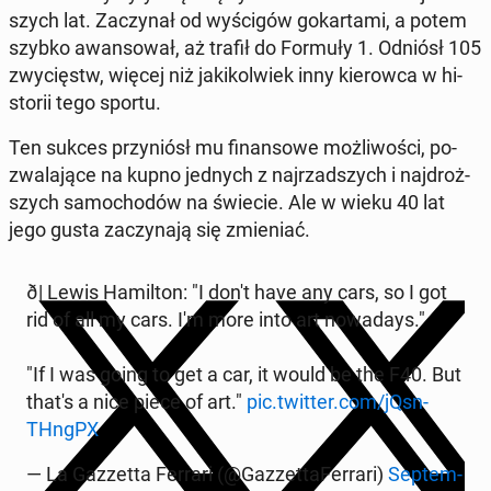
szych lat. Za­czy­nał od wy­ści­gów go­kar­ta­mi, a potem
szybko awan­so­wał, aż trafił do Formuły 1. Odniósł 105
zwy­cięstw, więcej niż ja­ki­kol­wiek inny kie­row­ca w hi­
sto­rii tego sportu.
Ten sukces przy­niósł mu fi­nan­so­we moż­li­wo­ści, po­
zwa­la­ją­ce na kupno jednych z naj­rzad­szych i naj­droż­
szych sa­mo­cho­dów na świecie. Ale w wieku 40 lat
jego gusta za­czy­na­ją się zmie­niać.
ð️| Lewis Ha­mil­ton: "I don't have any cars, so I got
rid of all my cars. I'm more into art no­wa­days."
"If I was going to get a car, it would be the F40. But
that's a nice piece of art."
pic.twitter.com/jQsn­
THngPX
— La Gaz­zet­ta Ferrari (@Gaz­zet­ta­Fer­ra­ri)
Sep­tem­