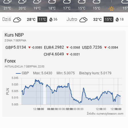
21°C
20°C
19°C
18°C
17°C
15°C
15°C
15
Dziś
Jutro
28°C
32°C
11°C
15°C
36
18
Kurs NBP
Z DNIA: 7 SIERPNIA
5.0134
4.2982
3.7236
GBP
EUR
USD
-0.0085
-0.0068
-0.0084
4.6049
CHF
-0.0031
Forex
AKTUALIZACJA:
7 SIERPNIA, 22:00
Źródło: currencybeacon.com