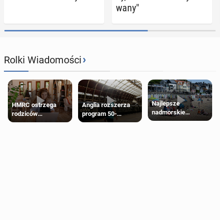
wa­ny"
›
Rolki Wiadomości
Najlepsze
HMRC ostrzega
Anglia rozszerza
nadmorskie
rodziców
program 50-
miasteczko blisko
pobierających Child
procentowych
Londynu
Benefit. Mogą być
zniżek kolejowych
zobowiązani do
na 18-latków
zwrotu zasiłku