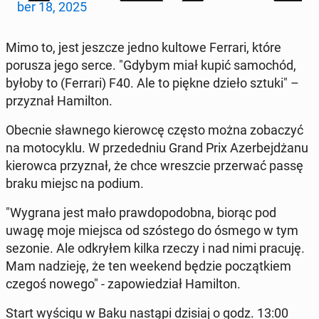
ber 18, 2025
Mimo to, jest jeszcze jedno kultowe Ferrari, które
porusza jego serce. "Gdybym miał kupić sa­mo­chód,
byłoby to (Ferrari) F40. Ale to piękne dzieło sztuki" –
przy­znał Ha­mil­ton.
Obecnie sław­ne­go kie­row­cę często można zo­ba­czyć
na mo­to­cy­klu. W przeded­niu Grand Prix Azer­bej­dża­nu
kie­row­ca przy­znał, że chce wresz­cie prze­rwać passę
braku miejsc na podium.
"Wygrana jest mało praw­do­po­dob­na, biorąc pod
uwagę moje miejsca od szó­ste­go do ósmego w tym
sezonie. Ale od­kry­łem kilka rzeczy i nad nimi pracuję.
Mam na­dzie­ję, że ten weekend będzie po­cząt­kiem
czegoś nowego" - za­po­wie­dział Ha­mil­ton.
Start wyścigu w Baku nastąpi dzisiaj o godz. 13:00