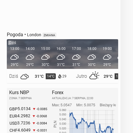
Pogoda
•
London
ZMIANA
Dziś
13:00
14:00
15:00
16:00
17:00
18:00
19:00
20:00
29°C
29°C
30°C
31°C
31°C
30°C
29°C
27°C
Dziś
Jutro
31°C
29°C
14°C
15°C
29
Kurs NBP
Forex
Z DNIA: 7 SIERPNIA
AKTUALIZACJA:
7 SIERPNIA, 22:00
5.0134
GBP
-0.0085
4.2982
EUR
-0.0068
3.7236
USD
-0.0084
4.6049
CHF
-0.0031