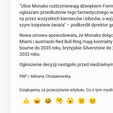
"Ulice Monako roz­brzmie­wa­ją dźwię­kiem Formu
ogła­szam prze­dłu­że­nie tego fan­ta­stycz­ne­go 
ny przez wszyst­kich kie­row­ców i kibiców, o wy­jąt
szym księ­stwie świata" – pod­kre­ślił dy­rek­tor ge­
Nowa umowa spo­wo­do­wa­ła, że Monako do­łą­czy­
Miami i au­striac­ki Red Bull Ring mają kon­trak­
bo­ur­ne do 2035 roku, bry­tyj­skie Si­lver­sto­ne 
2032 roku.
Ogło­sze­nie decyzji na­stą­pi­ło przed nie­dziel
PAP / Adriana Chodakowska
Dziękujemy za przeczytanie artykułu. Co o tym myśl