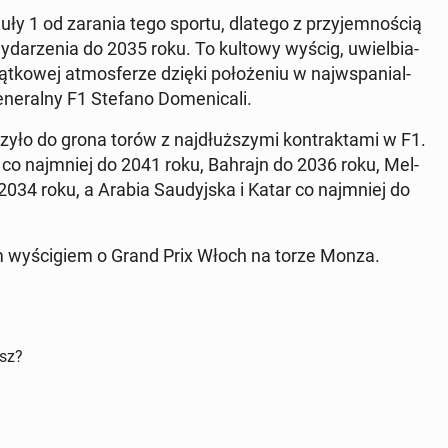
ły 1 od zarania tego sportu, dlatego z przy­jem­no­ścią
wy­da­rze­nia do 2035 roku. To kultowy wyścig, uwiel­bia­
­ko­wej at­mos­fe­rze dzięki po­ło­że­niu w naj­wspa­nial­
ne­ral­ny F1 Stefano Do­me­ni­ca­li.
ło do grona torów z naj­dłuż­szy­mi kon­trak­ta­mi w F1.
ty co naj­mniej do 2041 roku, Bahrajn do 2036 roku, Mel­
do 2034 roku, a Arabia Sau­dyj­ska i Katar co naj­mniej do
­nym wy­ści­giem o Grand Prix Włoch na torze Monza.
isz?