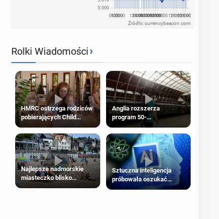
Źródło: currencybeacon.com
›
Rolki Wiadomości
HMRC ostrzega rodziców
Anglia rozszerza
pobierających Child
program 50-
Benefit. Mogą być
procentowych zniżek
zobowiązani do zwrotu
kolejowych na 18-latków
zasiłku
Najlepsze nadmorskie
Sztuczna inteligencja
miasteczko blisko
próbowała oszukać
Londynu
człowieka