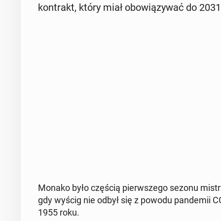
kon­trakt, który miał obo­wią­zy­wać do 2031
Monako było częścią pierw­sze­go sezonu mi­strz
gdy wyścig nie odbył się z powodu pan­de­mii COV
1955 roku.