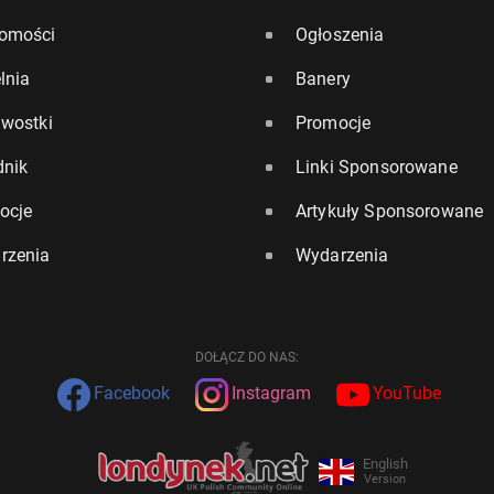
omości
Ogłoszenia
lnia
Banery
awostki
Promocje
dnik
Linki Sponsorowane
ocje
Artykuły Sponsorowane
rzenia
Wydarzenia
DOŁĄCZ DO NAS:
Facebook
Instagram
YouTube
English
Version