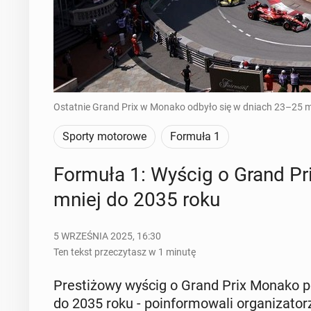
Ostatnie Grand Prix w Monako odbyło się w dniach 23–25 ma
Sporty motorowe
Formuła 1
Formuła 1: Wyścig o Grand Prix
mniej do 2035 roku
5 WRZEŚNIA 2025, 16:30
Ten tekst przeczytasz w 1 minutę
Pre­sti­żo­wy wyścig o Grand Prix Monako po­
do 2035 roku - po­in­for­mo­wa­li or­ga­ni­za