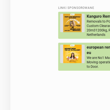
LINKI SPONSOROWANE
Kanguro Remo
Removals to Po
Custom Clearan
20m31200kg, R
Netherlands
european rem
eu
We are No1 Man
Moving operati
to Door.