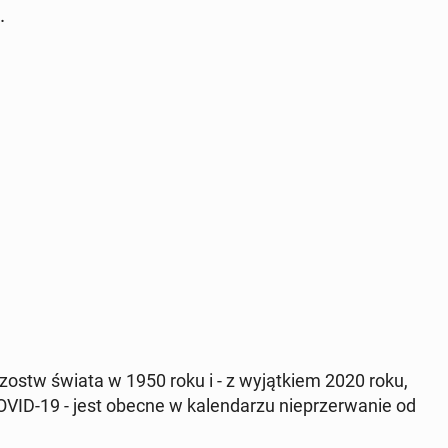
.
ostw świata w 1950 roku i - z wy­jąt­kiem 2020 roku,
ID-19 - jest obecne w ka­len­da­rzu nie­prze­rwa­nie od