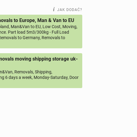
JAK DODAĆ?
vals to Europe, Man & Van to EU
land, Man&Van to EU, Low Cost, Moving,
ce. Part load 5m3/300kg - Full Load
emovals to Germany, Removals to
ovals moving shipping storage uk-
&Van, Removals, Shipping,
ng 6 days a week, Monday-Saturday, Door