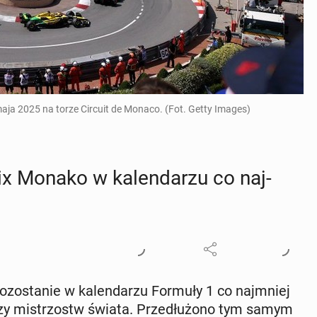
ja 2025 na torze Circuit de Monaco. (Fot. Getty Images)
 Monako w ka­len­da­rzu co naj­
zo­sta­nie w ka­len­da­rzu Formuły 1 co naj­mniej
­to­rzy mi­strzostw świata. Prze­dłu­żo­no tym samym