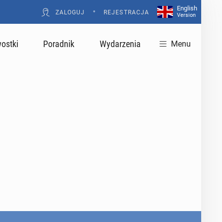
English
•
ZALOGUJ
REJESTRACJA
Version
ostki
Poradnik
Wydarzenia
Menu