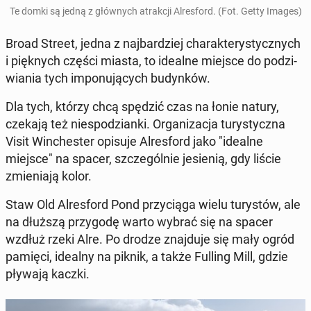
Te domki są jedną z głów­nych atrak­cji Al­res­ford. (Fot. Getty Images)
Broad Street, jedna z naj­bar­dziej cha­rak­te­ry­stycz­nych
i pięk­nych części miasta, to idealne miejsce do po­dzi­
wia­nia tych im­po­nu­ją­cych bu­dyn­ków.
Dla tych, którzy chcą spędzić czas na łonie natury,
czekają też nie­spo­dzian­ki. Or­ga­ni­za­cja tu­ry­stycz­na
Visit Win­che­ster opisuje Al­res­ford jako "idealne
miejsce" na spacer, szcze­gól­nie je­sie­nią, gdy liście
zmie­nia­ją kolor.
Staw Old Al­res­ford Pond przy­cią­ga wielu tu­ry­stów, ale
na dłuższą przy­go­dę warto wybrać się na spacer
wzdłuż rzeki Alre. Po drodze znaj­du­je się mały ogród
pamięci, idealny na piknik, a także Fulling Mill, gdzie
pływają kaczki.