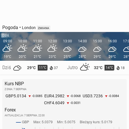
Pogoda
•
London
ZMIANA
Dziś
09:00
10:00
11:00
12:00
13:00
14:00
15:00
16:00
17:
19°C
20°C
21°C
23°C
25°C
28°C
29°C
29°C
28
Dziś
Jutro
29°C
32°C
11°C
14°C
37
18
Kurs NBP
Z DNIA: 7 SIERPNIA
5.0134
4.2982
3.7236
GBP
EUR
USD
-0.0085
-0.0068
-0.0084
4.6049
CHF
-0.0031
Forex
AKTUALIZACJA:
7 SIERPNIA, 22:00