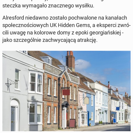
stecz­ka wy­ma­ga­ło znacz­ne­go wysiłku.
Al­res­ford nie­daw­no zostało po­chwa­lo­ne na ka­na­łach
spo­łecz­no­ścio­wych UK Hidden Gems, a eks­per­ci zwró­
ci­li uwagę na ko­lo­ro­we domy z epoki geo­r­giań­skiej -
jako szcze­gól­nie za­chwy­ca­ją­cą atrak­cję.