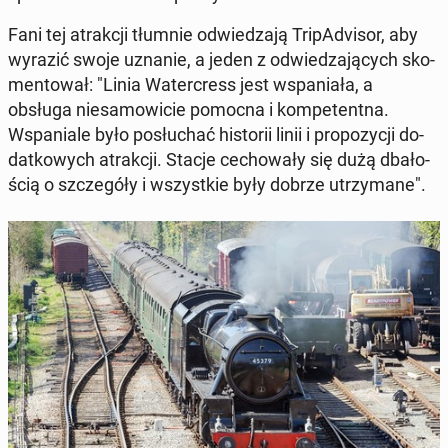
Fani tej atrak­cji tłumnie od­wie­dza­ją Tri­pA­dvi­sor, aby
wyrazić swoje uznanie, a jeden z od­wie­dza­ją­cych sko­
men­to­wał: "Linia Wa­ter­cress jest wspa­nia­ła, a
obsługa nie­sa­mo­wi­cie pomocna i kom­pe­tent­na.
Wspa­nia­le było po­słu­chać hi­sto­rii linii i pro­po­zy­cji do­
dat­ko­wych atrak­cji. Stacje ce­cho­wa­ły się dużą dba­ło­
ścią o szcze­gó­ły i wszyst­kie były dobrze utrzy­ma­ne".