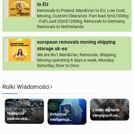
to EU
Removals to Poland, Man&Van to EU, Low Cost,
Moving, Custom Clearance. Part load 5m3/300kg
- Full Load 20m31200kg, Removals to Germany,
Removals to Netherlands
european removals moving shipping
storage uk-eu
We are No1 Man&Van, Removals, Shipping,
Moving operating 6 days a week, Monday-
Saturday, Door to Door.
›
Rolki Wiadomości
Zasiłki dla osób
Najlepsze
Sztuczna
cierpiących na
nadmorskie
inteligencja
schorzenia
miasteczko blisko
próbowała oszukać
psychiczne
Londynu
człowieka