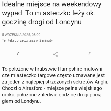
Idealne miejsce na week­en­do­wy
wypad: To mia­stecz­ko leży ok.
godzinę drogi od Londynu
5 WRZEŚNIA 2025, 08:00
Ten tekst przeczytasz w 2 minuty
To po­ło­żo­ne w hrab­stwie Hamp­shi­re ma­low­ni­
cze mia­stecz­ko targowe często uzna­wa­ne jest
za jeden z naj­le­piej strze­żo­nych se­kre­tów Anglii.
Chodzi o Al­res­ford - miejsce pełne wiej­skie­go
uroku, po­ło­żo­ne za­le­d­wie godzinę drogi po­cią­
giem od Londynu.