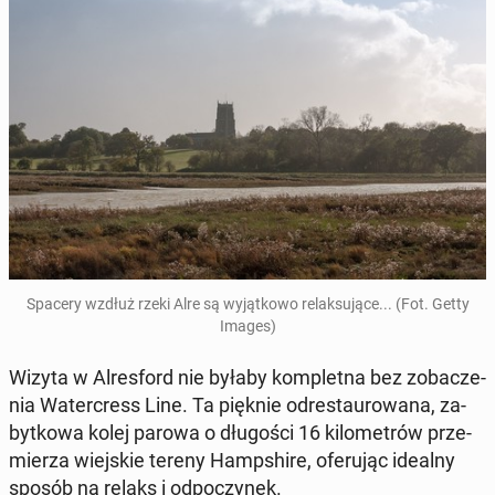
Spacery wzdłuż rzeki Alre są wy­jąt­ko­wo re­lak­su­ją­ce... (Fot. Getty
Images)
Wizyta w Al­res­ford nie byłaby kom­plet­na bez zo­ba­cze­
nia Wa­ter­cress Line. Ta pięknie od­re­stau­ro­wa­na, za­
byt­ko­wa kolej parowa o dłu­go­ści 16 ki­lo­me­trów prze­
mie­rza wiej­skie tereny Hamp­shi­re, ofe­ru­jąc idealny
sposób na relaks i od­po­czy­nek.