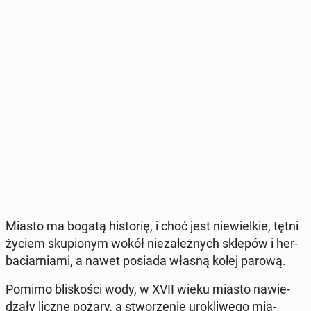
Miasto ma bogatą hi­sto­rię, i choć jest nie­wiel­kie, tętni
życiem sku­pio­nym wokół nie­za­leż­nych sklepów i her­
ba­ciar­nia­mi, a nawet posiada własną kolej parową.
Pomimo bli­sko­ści wody, w XVII wieku miasto na­wie­
dza­ły liczne pożary, a stwo­rze­nie uro­kli­we­go mia­