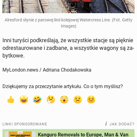
Al­res­ford słynie z parowej linii ko­le­jo­wej Wa­ter­cress Line. (Fot. Getty
Images)
Inni turyści pod­kre­śla­ją, że wszyst­kie stacje są pięknie
od­re­stau­ro­wa­ne i zadbane, a wszyst­kie wagony są za­
byt­ko­we.
MyLondon.news / Adriana Chodakowska
Dziękujemy za przeczytanie artykułu. Co o tym myślisz?
LINKI SPONSOROWANE
JAK DODAĆ?
Kanguro Removals to Europe, Man & Van