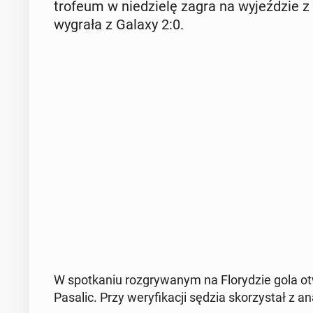
trofeum w nie­dzie­lę zagra na wy­jeź­dzie 
wygrała z Galaxy 2:0.
W spo­tka­niu roz­gry­wa­nym na Flo­ry­dzie gola
Pasalic. Przy we­ry­fi­ka­cji sędzia sko­rzy­stał z