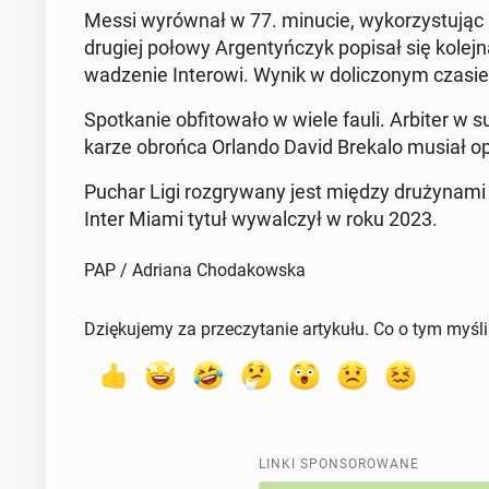
Messi wy­rów­nał w 77. minucie, wy­ko­rzy­stu­ją
drugiej połowy Ar­gen­tyń­czyk popisał się kolejn
wa­dze­nie In­te­ro­wi. Wynik w do­li­czo­nym czas
Spo­tka­nie ob­fi­to­wa­ło w wiele fauli. Arbiter 
karze obrońca Orlando David Brekalo musiał op
Puchar Ligi roz­gry­wa­ny jest między dru­ży­na­
Inter Miami tytuł wy­wal­czył w roku 2023.
PAP / Adriana Chodakowska
Dziękujemy za przeczytanie artykułu. Co o tym myśl
LINKI SPONSOROWANE