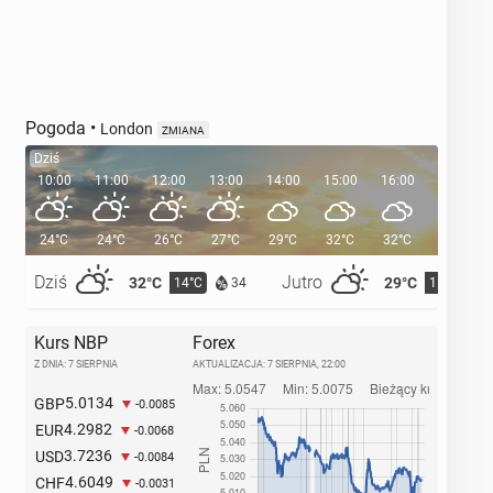
Pogoda
•
London
ZMIANA
Dziś
10:00
11:00
12:00
13:00
14:00
15:00
16:00
17:00
24°C
24°C
26°C
27°C
29°C
32°C
32°C
31°C
Dziś
Jutro
32°C
29°C
14°C
15°C
34
Kurs NBP
Forex
Z DNIA: 7 SIERPNIA
AKTUALIZACJA:
7 SIERPNIA, 22:00
5.0134
GBP
-0.0085
4.2982
EUR
-0.0068
3.7236
USD
-0.0084
4.6049
CHF
-0.0031