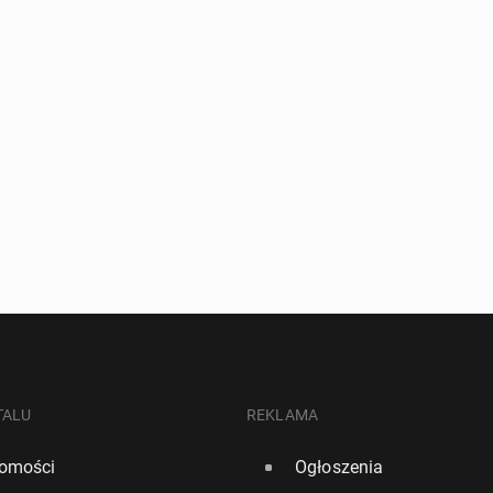
TALU
REKLAMA
omości
Ogłoszenia