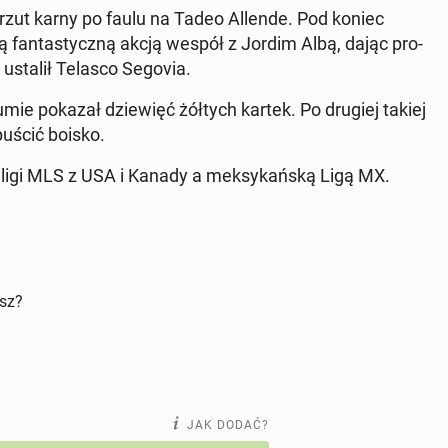
c rzut karny po faulu na Tadeo Allende. Pod koniec
ą fan­ta­stycz­ną akcją wespół z Jordim Albą, dając pro­
ie ustalił Telasco Segovia.
w sumie pokazał dzie­więć żółtych kartek. Po drugiej takiej
uścić boisko.
mi ligi MLS z USA i Kanady a mek­sy­kań­ską Ligą MX.
isz?
JAK DODAĆ?