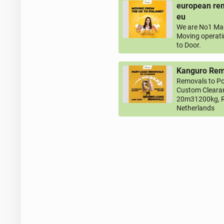
european rem
eu
We are No1 Man
Moving operati
to Door.
Kanguro Remo
Removals to Po
Custom Clearan
20m31200kg, R
Netherlands