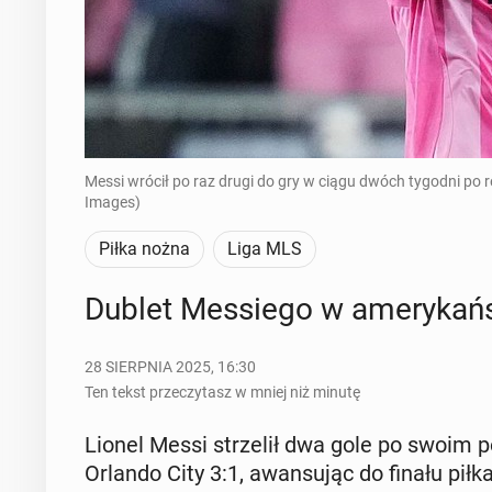
Messi wrócił po raz drugi do gry w ciągu dwóch tygodni po 
Images)
Piłka nożna
Liga MLS
Dublet Mes­sie­go w ame­ry­kań­
28 SIERPNIA 2025, 16:30
Ten tekst przeczytasz w mniej niż minutę
Lionel Messi strze­lił dwa gole po swoim po
Orlando City 3:1, awan­su­jąc do finału pił­ka