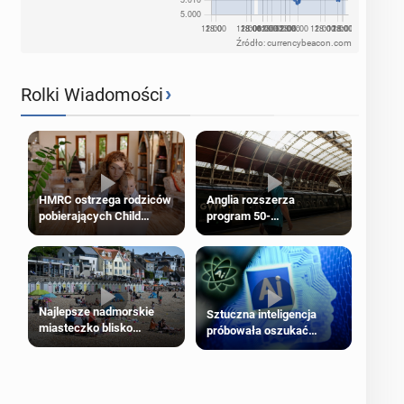
Źródło: currencybeacon.com
›
Rolki Wiadomości
HMRC ostrzega rodziców
Anglia rozszerza
pobierających Child
program 50-
Benefit. Mogą być
procentowych zniżek
zobowiązani do zwrotu
kolejowych na 18-latków
zasiłku
Najlepsze nadmorskie
Sztuczna inteligencja
miasteczko blisko
próbowała oszukać
Londynu
człowieka