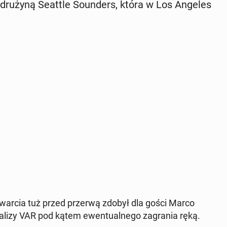
z drużyną Seattle So­un­ders, która w Los Angeles
 otwar­cia tuż przed przerwą zdobył dla gości Marco
 analizy VAR pod kątem ewen­tu­al­ne­go za­gra­nia ręką.