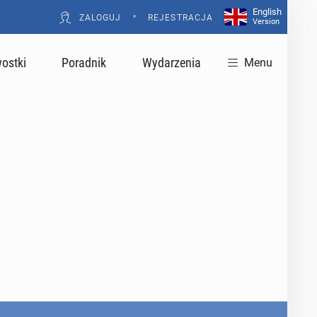
English
•
ZALOGUJ
REJESTRACJA
Version
ostki
Poradnik
Wydarzenia
Menu