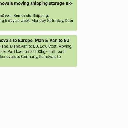
ovals moving shipping storage uk-
&Van, Removals, Shipping,
ng 6 days a week, Monday-Saturday, Door
vals to Europe, Man & Van to EU
land, Man&Van to EU, Low Cost, Moving,
ce. Part load 5m3/300kg - Full Load
emovals to Germany, Removals to