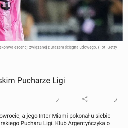
rekonwalescencji związanej z urazem ścięgna udowego. (Fot. Getty
skim Pu­cha­rze Ligi
­wro­cie, a jego Inter Miami pokonał u siebie
r­skie­go Pucharu Ligi. Klub Ar­gen­tyń­czy­ka o