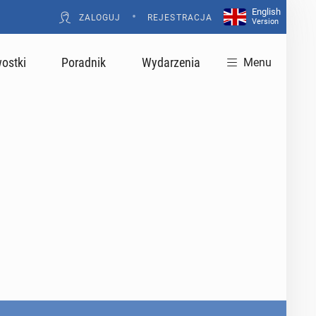
English
•
ZALOGUJ
REJESTRACJA
Version
ostki
Poradnik
Wydarzenia
Menu