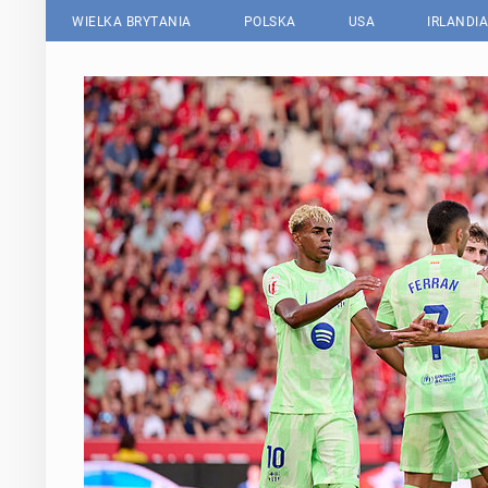
WIELKA BRYTANIA
POLSKA
USA
IRLANDIA