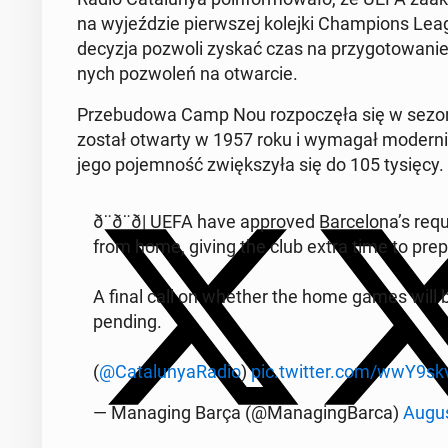
na wy­jeź­dzie pierw­szej kolejki Cham­pions Lea
decyzja pozwoli zyskać czas na przy­go­to­wa­nie
nych po­zwo­leń na otwar­cie.
Prze­bu­do­wa Camp Nou roz­po­czę­ła się w sezon
został otwarty w 1957 roku i wymagał mo­der­ni­za
jego po­jem­ność zwięk­szy­ła się do 105 tysięcy.
ð¨ð¨ð| UEFA have ap­pro­ved Bar­ce­lo­na’s
from home, giving the club extra time to prep
A final call on whether the home games will be
pending.
(
@Ca­ta­lu­ny­aRa­dio
)
pic.twitter.com/wwY9sk
— Ma­na­ging Barça (@Ma­na­ging­Bar­ca)
Augus