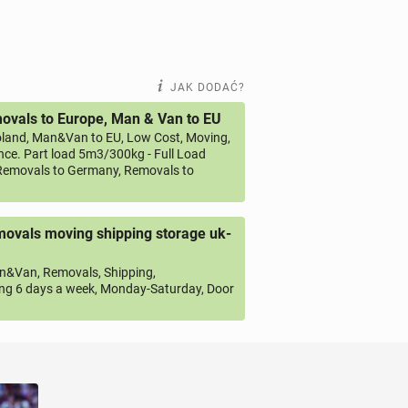
JAK DODAĆ?
vals to Europe, Man & Van to EU
land, Man&Van to EU, Low Cost, Moving,
ce. Part load 5m3/300kg - Full Load
emovals to Germany, Removals to
ovals moving shipping storage uk-
&Van, Removals, Shipping,
ng 6 days a week, Monday-Saturday, Door