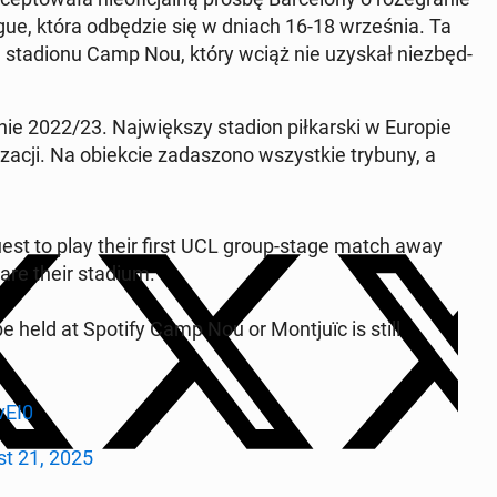
gue, która od­bę­dzie się w dniach 16-18 wrze­śnia. Ta
 sta­dio­nu Camp Nou, który wciąż nie uzyskał nie­zbęd­
ie 2022/23. Naj­więk­szy stadion pił­kar­ski w Europie
­cji. Na obiek­cie za­da­szo­no wszyst­kie trybuny, a
 request to play their first UCL group-stage match away
are their stadium.
 held at Spotify Camp Nou or Mon­tju­ïc is still
vEI0
t 21, 2025