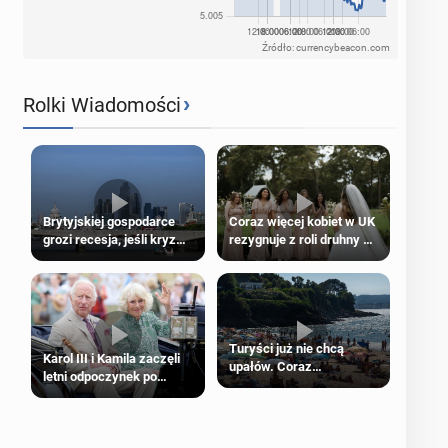
Źródło: currencybeacon.com
›
Rolki Wiadomości
Brytyjskiej gospodarce
Coraz więcej kobiet w UK
grozi recesja, jeśli kryzys
rezygnuje z roli druhny na
na Bliskim Wschodzie się
ślubie
przedłuży
Turyści już nie chcą
Karol III i Kamila zaczęli
upałów. Coraz
letni odpoczynek po
popularniejsze
Igrzyskach Wspólnoty w
„coolcation”
Glasgow