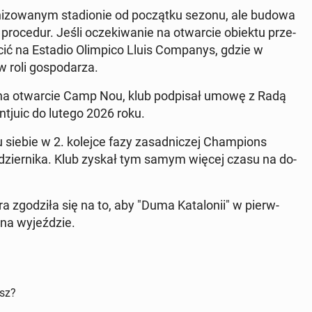
i­zo­wa­nym sta­dio­nie od po­cząt­ku sezonu, ale budowa
 pro­ce­dur. Jeśli ocze­ki­wa­nie na otwar­cie obiektu prze­
cić na Estadio Olim­pi­co Lluis Com­pa­nys, gdzie w
roli go­spo­da­rza.
ń na otwar­cie Camp Nou, klub pod­pi­sał umowę z Radą
n­tju­ic do lutego 2026 roku.
 siebie w 2. kolejce fazy za­sad­ni­czej Cham­pions
ź­dzier­ni­ka. Klub zyskał tym samym więcej czasu na do­
 zgo­dzi­ła się na to, aby "Duma Ka­ta­lo­nii" w pierw­
 na wy­jeź­dzie.
isz?