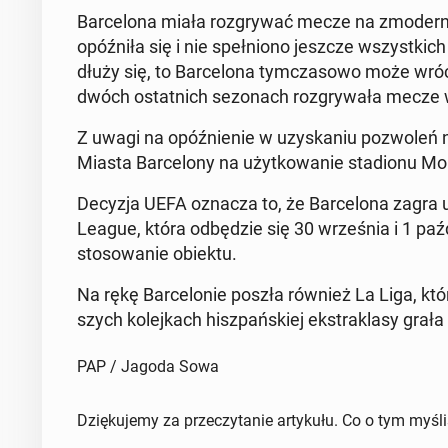
Bar­ce­lo­na miała roz­gry­wać mecze na zmo­der­n
opóź­ni­ła się i nie speł­nio­no jeszcze wszyst­kich
dłu­ży się, to Bar­ce­lo­na tym­cza­so­wo może wró
dwóch ostat­nich se­zo­nach roz­gry­wa­ła mecze w 
Z uwagi na opóź­nie­nie w uzy­ska­niu po­zwo­le
Miasta Bar­ce­lo­ny na użyt­ko­wa­nie sta­dio­nu Mo
Decyzja UEFA oznacza to, że Bar­ce­lo­na zagra u
League, która od­bę­dzie się 30 wrze­śnia i 1 pa
sto­so­wa­nie obiektu.
Na rękę Bar­ce­lo­nie poszła również La Liga, która
szych ko­lej­kach hisz­pań­skiej eks­tra­kla­sy grała
PAP / Jagoda Sowa
Dziękujemy za przeczytanie artykułu. Co o tym myśl