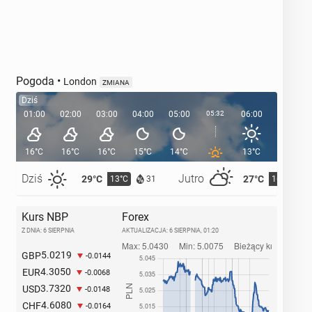
Pogoda
•
London
ZMIANA
Dziś
01:00
02:00
03:00
04:00
05:00
05:32
06:00
07:00
16°C
16°C
16°C
15°C
14°C
13°C
15°C
Dziś
Jutro
29°C
27°C
13°C
16°C
31
Kurs NBP
Forex
Z DNIA: 6 SIERPNIA
AKTUALIZACJA:
6 SIERPNIA, 01:20
5.0219
GBP
-0.0144
4.3050
EUR
-0.0068
3.7320
USD
-0.0148
4.6080
CHF
-0.0164