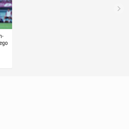
n­
jego