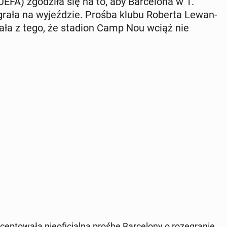
UEFA) zgo­dzi­ła się na to, aby Bar­ce­lo­na w 1.
agrała na wy­jeź­dzie. Prośba klubu Roberta Le­wan­
i­ka­ła z tego, że stadion Camp Nou wciąż nie
ep­to­wa­ła nie­ofi­cjal­ną prośbę Bar­ce­lo­ny o ro­ze­gra­nie