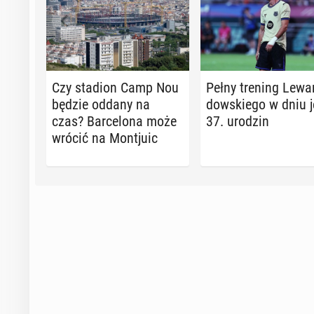
Czy stadion Camp Nou
Pełny trening Le­wa
będzie oddany na
dow­skie­go w dniu 
czas? Bar­ce­lo­na może
37. urodzin
wrócić na Mon­tju­ic