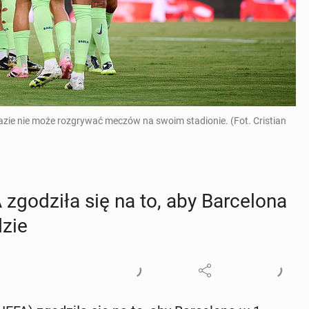
zie nie może rozgrywać meczów na swoim stadionie. (Fot. Cristian
zgo­dzi­ła się na to, aby Bar­ce­lo­na
dzie