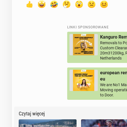
LINKI SPONSOROWANE
Kanguro Remo
Removals to Po
Custom Clearan
20m31200kg, R
Netherlands
european rem
eu
We are No1 Man
Moving operati
to Door.
Czytaj więcej