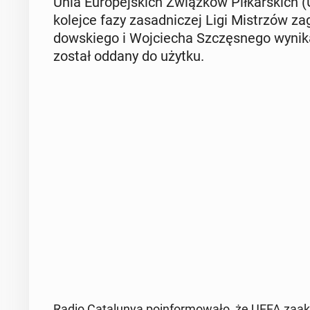
Unia Eu­ro­pej­skich Związ­ków Pił­kar­skich (
kolejce fazy za­sad­ni­czej Ligi Mi­strzów z
dow­skie­go i Woj­cie­cha Szczę­sne­go wy­n
został oddany do użytku.
Radio Ca­ta­lu­nya po­in­for­mo­wa­ło, że UEFA za­ak­c