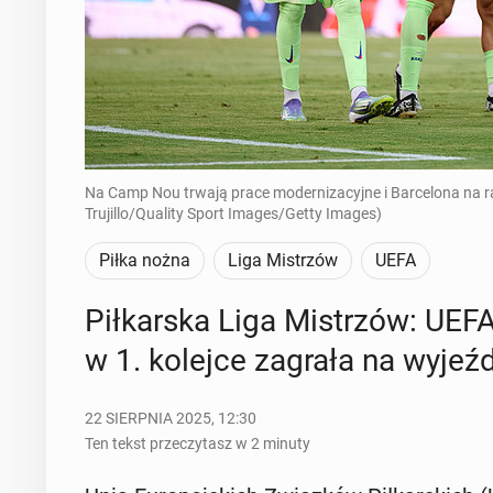
Na Camp Nou trwają prace modernizacyjne i Barcelona na ra
Trujillo/Quality Sport Images/Getty Images)
Piłka nożna
Liga Mistrzów
UEFA
Pił­kar­ska Liga Mi­strzów: UEFA 
w 1. kolejce zagrała na wy­jeź­
22 SIERPNIA 2025, 12:30
Ten tekst przeczytasz w 2 minuty