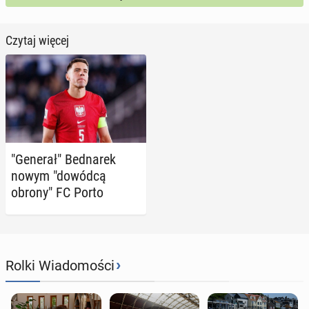
Czytaj więcej
"Generał" Bed­na­rek
nowym "dowódcą
obrony" FC Porto
›
Rolki Wiadomości