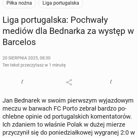
Piłka nożna
Liga portugalska
Liga por­tu­gal­ska: Po­chwa­ły
mediów dla Bed­nar­ka za występ w
Bar­ce­los
20 SIERPNIA 2025, 08:30
Ten tekst przeczytasz w 1 minutę
Jan Bed­na­rek w swoim pierw­szym wy­jaz­do­wym
meczu w barwach FC Porto zebrał bardzo po­
chleb­ne opinie od por­tu­gal­skich ko­men­ta­to­rów.
Ich zdaniem to właśnie Polak w dużej mierze
przy­czy­nił się do po­nie­dział­ko­wej wy­gra­nej 2:0 w