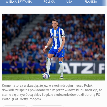
WIELKA BRYTANIA
POLSKA
USA
IRLANDIA
Komentatorzy wskazują, że już w swoim drugim meczu Polak
dowiódł, że spełnił pokładane w nim przez władze klubu nadzieje, że
stanie się przywódcą ekipy i będzie skutecznie dowodził obroną FC
Porto. (Fot. Getty Images)