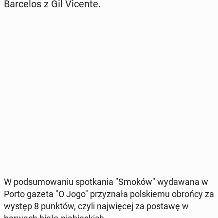
Bar­ce­los z Gil Vicente.
W pod­su­mo­wa­niu spo­tka­nia "Smoków" wy­da­wa­na w
Porto gazeta "O Jogo" przy­zna­ła pol­skie­mu obrońcy za
występ 8 punktów, czyli naj­wię­cej za postawę w