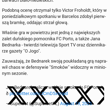
barwach biało-nie­bie­skich.
Podobną ocenę otrzy­mał tylko Victor Fro­holdt, który w
po­nie­dział­ko­wym spo­tka­niu w Bar­ce­los zdobył pierw­
szą bramkę, oddając strzał głową.
Właśnie gra w po­wie­trzu jest jedną z naj­więk­szych
zalet duń­skie­go po­moc­ni­ka FC Porto, a także Jana
Bed­nar­ka - twier­dzi te­le­wi­zja Sport TV oraz dzien­ni­ka­
rze gazety "O Jogo".
Za­uwa­ża­ją, że Bed­na­rek swoją po­ukła­da­ną grą na­pra­
wił chaos w de­fen­sy­wie "Smoków" wi­docz­ny w mi­nio­
nym sezonie.
Jan Bed­na­rek zalicza wejście smoka do FC Porto!
ð
pic.twitter.com/JCmD5xtmpd
— Su­per­bet (@Su­per­betPL)
August 19, 2025