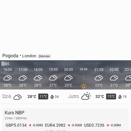
Pogoda
•
London
ZMIANA
Dziś
16:00
17:00
18:00
19:00
20:00
20:38
21:00
22:00
23:
28°C
28°C
28°C
27°C
25°C
23°C
21°C
20
Dziś
Jutro
28°C
32°C
11°C
15°C
34
19
Kurs NBP
Z DNIA: 7 SIERPNIA
5.0134
4.2982
3.7236
GBP
EUR
USD
-0.0085
-0.0068
-0.0084