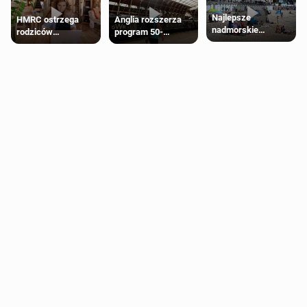
Najlepsze
HMRC ostrzega
Anglia rozszerza
nadmorskie
rodziców
program 50-
miasteczko blisko
pobierających Child
procentowych
Londynu
Benefit. Mogą być
zniżek kolejowych
zobowiązani do
na 18-latków
zwrotu zasiłku