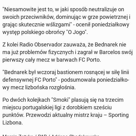
"Nie­sa­mo­wi­te jest to, w jaki sposób neu­tra­li­zu­je on
swoich prze­ciw­ni­ków, do­mi­nu­jąc w grze po­wietrz­nej i
grając sku­tecz­nie wśli­zga­mi" - ocenił po­nie­dział­ko­wy
występ pol­skie­go obrońcy "O Jogo".
Z kolei Radio Ob­se­rva­dor zauważa, że Bed­na­rek nie
ma już pro­ble­mów fi­zycz­nych i zagrał w Bar­ce­los swój
pierw­szy cały mecz w barwach FC Porto.
"Bed­na­rek był wczoraj ba­stio­nem ro­sną­cej w siłę linii
de­fen­syw­nej FC Porto" - pod­su­mo­wa­ła po­nie­dział­ko­
wy mecz li­zboń­ska roz­gło­śnia.
Po dwóch ko­lej­kach "Smoki" plasują się na trzecim
miejscu por­tu­gal­skiej ligi z do­rob­kiem sześciu
punktów. Prze­wo­dzi ak­tu­al­ny mistrz kraju – Spor­ting
Lizbona.