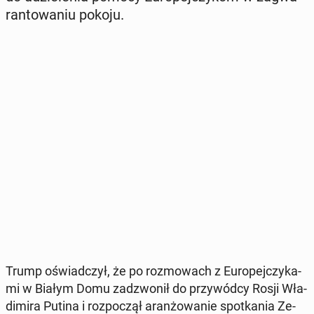
ran­to­wa­niu pokoju.
Trump oświad­czył, że po roz­mo­wach z Eu­ro­pej­czy­ka­
mi w Białym Domu za­dzwo­nił do przy­wód­cy Rosji Wła­
di­mi­ra Putina i roz­po­czął aran­żo­wa­nie spo­tka­nia Ze­