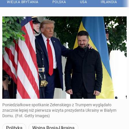
WIELKA BRYTANIA
POLSKA
USA
IRLANDIA
Poniedziałkowe spotkanie Zełenskiego z Trumpem wyglądało
znacznie lepiej niż pierwsza wizyta prezydenta Ukrainy w Białym
Domu. (Fot. Getty Images)
Polityka
Wojna Rosja-Ukraina