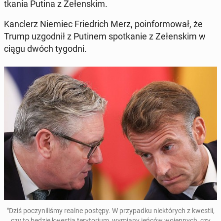
tka­nia Putina z Ze­łen­skim.
Kanc­lerz Niemiec Frie­drich Merz, po­in­for­mo­wał, że
Trump uzgod­nił z Putinem spo­tka­nie z Ze­łen­skim w
ciągu dwóch tygodni.
"Dziś po­czy­ni­li­śmy realne postępy. W przy­pad­ku nie­któ­rych z kwestii,
czy to będzie kwestia te­ry­to­rium, wymiany jeńców wo­jen­nych, czy