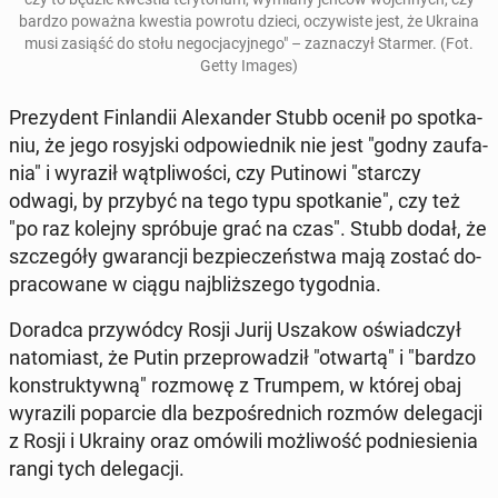
bardzo poważna kwestia powrotu dzieci, oczy­wi­ste jest, że Ukraina
musi zasiąść do stołu ne­go­cja­cyj­ne­go" – za­zna­czył Starmer. (Fot.
Getty Images)
Pre­zy­dent Fin­lan­dii Ale­xan­der Stubb ocenił po spo­tka­
niu, że jego ro­syj­ski od­po­wied­nik nie jest "godny za­ufa­
nia" i wyraził wąt­pli­wo­ści, czy Pu­ti­no­wi "starczy
odwagi, by przybyć na tego typu spo­tka­nie", czy też
"po raz kolejny spró­bu­je grać na czas". Stubb dodał, że
szcze­gó­ły gwa­ran­cji bez­pie­czeń­stwa mają zostać do­
pra­co­wa­ne w ciągu naj­bliż­sze­go ty­go­dnia.
Doradca przy­wód­cy Rosji Jurij Uszakow oświad­czył
na­to­miast, że Putin prze­pro­wa­dził "otwartą" i "bardzo
kon­struk­tyw­ną" rozmowę z Trumpem, w której obaj
wy­ra­zi­li po­par­cie dla bez­po­śred­nich rozmów de­le­ga­cji
z Rosji i Ukrainy oraz omówili moż­li­wość pod­nie­sie­nia
rangi tych de­le­ga­cji.