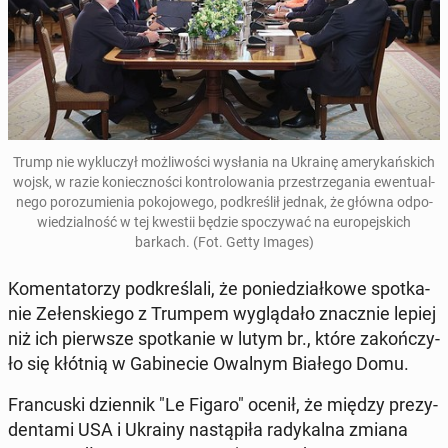
Trump nie wy­klu­czył moż­li­wo­ści wy­sła­nia na Ukrainę ame­ry­kań­skich
wojsk, w razie ko­niecz­no­ści kon­tro­lo­wa­nia prze­strze­ga­nia ewen­tu­al­
ne­go po­ro­zu­mie­nia po­ko­jo­we­go, pod­kre­ślił jednak, że główna od­po­
wie­dzial­ność w tej kwestii będzie spo­czy­wać na eu­ro­pej­skich
barkach. (Fot. Getty Images)
Ko­men­ta­to­rzy pod­kre­śla­li, że po­nie­dział­ko­we spo­tka­
nie Ze­łen­skie­go z Trumpem wy­glą­da­ło znacz­nie lepiej
niż ich pierw­sze spo­tka­nie w lutym br., które za­koń­czy­
ło się kłótnią w Ga­bi­ne­cie Owalnym Białego Domu.
Fran­cu­ski dzien­nik "Le Figaro" ocenił, że między pre­zy­
den­ta­mi USA i Ukrainy na­stą­pi­ła ra­dy­kal­na zmiana