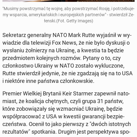
"Musimy po­wstrzy­mać tę wojnę, aby po­wstrzy­mać Rosję, i po­trze­bu­je­
my wspar­cia, ame­ry­kań­skich i eu­ro­pej­skich part­ne­rów" - stwier­dził Ze­
łen­ski.(Fot. Getty Images)
Se­kre­tarz ge­ne­ral­ny NATO Mark Rutte wy­ja­śnił w wy­
wia­dzie dla te­le­wi­zji Fox News, że nie było dys­ku­sji o
wy­sła­niu żoł­nie­rzy na Ukrainę, a kwestia ta będzie
przed­mio­tem ko­lej­nych rozmów. Pytany o to, czy
człon­ko­stwo Ukrainy w NATO zostało wy­klu­czo­ne,
Rutte stwier­dził jedynie, że nie zga­dza­ją się na to USA
i nie­któ­re inne państwa człon­kow­skie.
Premier Wiel­kiej Bry­ta­nii Keir Starmer za­pew­nił na­to­
miast, że ko­ali­cja chęt­nych, czyli grupa 31 państw,
które zo­bo­wią­za­ły się wzmac­niać Ukrainę, będzie
współ­pra­co­wać z USA w kwestii gwa­ran­cji bez­pie­
czeń­stwa. Ocenił to jako pierw­szy z "dwóch istot­nych
re­zul­ta­tów" spo­tka­nia. Drugim jest per­spek­ty­wa spo­