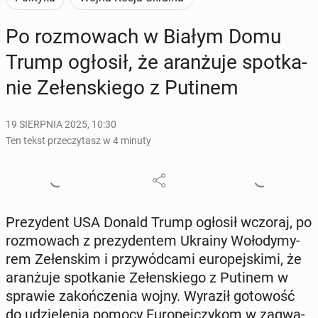
Po roz­mo­wach w Białym Domu
Trump ogłosił, że aran­żu­je spo­tka­
nie Ze­łen­skie­go z Putinem
19 SIERPNIA 2025, 10:30
Ten tekst przeczytasz w 4 minuty
Pre­zy­dent USA Donald Trump ogłosił wczoraj, po
roz­mo­wach z pre­zy­den­tem Ukrainy Wo­ło­dy­my­
rem Ze­łen­skim i przy­wód­ca­mi eu­ro­pej­ski­mi, że
aran­żu­je spo­tka­nie Ze­łen­skie­go z Putinem w
sprawie za­koń­cze­nia wojny. Wyraził go­to­wość
do udzie­le­nia pomocy Eu­ro­pej­czy­kom w za­gwa­