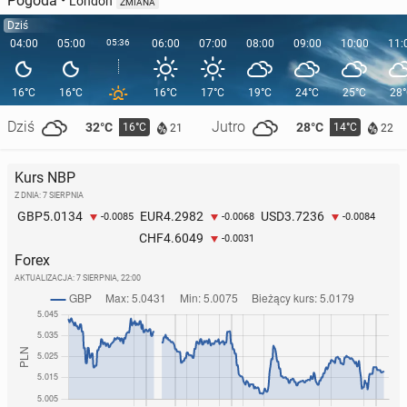
Pogoda
•
London
ZMIANA
Dziś
04:00
05:00
05:36
06:00
07:00
08:00
09:00
10:00
11:
16°C
16°C
16°C
17°C
19°C
24°C
25°C
28
Dziś
Jutro
32°C
28°C
16°C
14°C
21
22
Kurs NBP
Z DNIA: 7 SIERPNIA
5.0134
4.2982
3.7236
GBP
EUR
USD
-0.0085
-0.0068
-0.0084
4.6049
CHF
-0.0031
Forex
AKTUALIZACJA:
7 SIERPNIA, 22:00