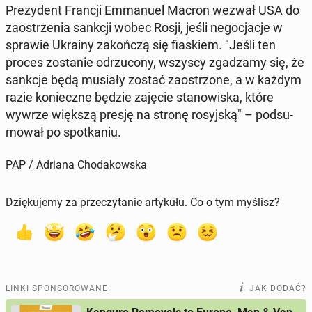
Pre­zy­dent Francji Em­ma­nu­el Macron wezwał USA do
za­ostrze­nia sankcji wobec Rosji, jeśli ne­go­cja­cje w
sprawie Ukrainy za­koń­czą się fia­skiem. "Jeśli ten
proces zo­sta­nie od­rzu­co­ny, wszyscy zga­dza­my się, że
sankcje będą musiały zostać za­ostrzo­ne, a w każdym
razie ko­niecz­ne będzie zajęcie sta­no­wi­ska, które
wywrze większą presję na stronę ro­syj­ską" – pod­su­
mo­wał po spo­tka­niu.
PAP / Adriana Chodakowska
Dziękujemy za przeczytanie artykułu. Co o tym myślisz?
LINKI SPONSOROWANE
JAK DODAĆ?