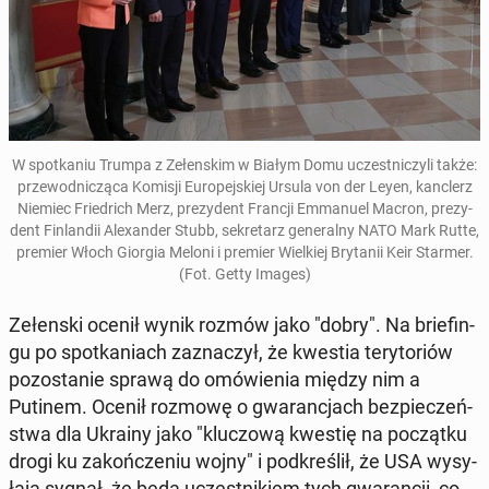
W spo­tka­niu Trumpa z Ze­łen­skim w Białym Domu uczest­ni­czy­li także:
prze­wod­ni­czą­ca Komisji Eu­ro­pej­skiej Ursula von der Leyen, kanc­lerz
Niemiec Frie­drich Merz, pre­zy­dent Francji Em­ma­nu­el Macron, pre­zy­
dent Fin­lan­dii Ale­xan­der Stubb, se­kre­tarz ge­ne­ral­ny NATO Mark Rutte,
premier Włoch Giorgia Meloni i premier Wiel­kiej Bry­ta­nii Keir Starmer.
(Fot. Getty Images)
Ze­łen­ski ocenił wynik rozmów jako "dobry". Na brie­fin­
gu po spo­tka­niach za­zna­czył, że kwestia te­ry­to­riów
po­zo­sta­nie sprawą do omó­wie­nia między nim a
Putinem. Ocenił rozmowę o gwa­ran­cjach bez­pie­czeń­
stwa dla Ukrainy jako "klu­czo­wą kwestię na po­cząt­ku
drogi ku za­koń­cze­niu wojny" i pod­kre­ślił, że USA wy­sy­
ła­ją sygnał, że będą uczest­ni­kiem tych gwa­ran­cji, co