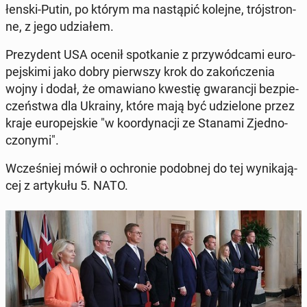
łen­ski-Putin, po którym ma na­stą­pić kolejne, trój­stron­
ne, z jego udzia­łem.
Pre­zy­dent USA ocenił spo­tka­nie z przy­wód­ca­mi eu­ro­
pej­ski­mi jako dobry pierw­szy krok do za­koń­cze­nia
wojny i dodał, że oma­wia­no kwestię gwa­ran­cji bez­pie­
czeń­stwa dla Ukrainy, które mają być udzie­lo­ne przez
kraje eu­ro­pej­skie "w ko­or­dy­na­cji ze Stanami Zjed­no­
czo­ny­mi".
Wcze­śniej mówił o ochro­nie po­dob­nej do tej wy­ni­ka­ją­
cej z ar­ty­ku­łu 5. NATO.