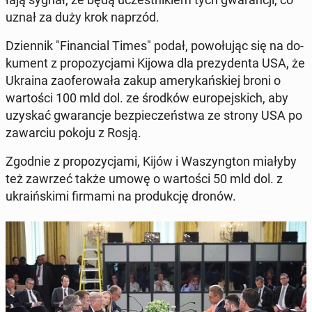
uznał za duży krok naprzód.
Dzien­nik "Fi­nan­cial Times" podał, po­wo­łu­jąc się na do­
ku­ment z pro­po­zy­cja­mi Kijowa dla pre­zy­den­ta USA, że
Ukraina za­ofe­ro­wa­ła zakup ame­ry­kań­skiej broni o
war­to­ści 100 mld dol. ze środków eu­ro­pej­skich, aby
uzyskać gwa­ran­cje bez­pie­czeń­stwa ze strony USA po
za­war­ciu pokoju z Rosją.
Zgodnie z pro­po­zy­cja­mi, Kijów i Wa­szyng­ton miałyby
też zawrzeć także umowę o war­to­ści 50 mld dol. z
ukra­iń­ski­mi firmami na pro­duk­cję dronów.