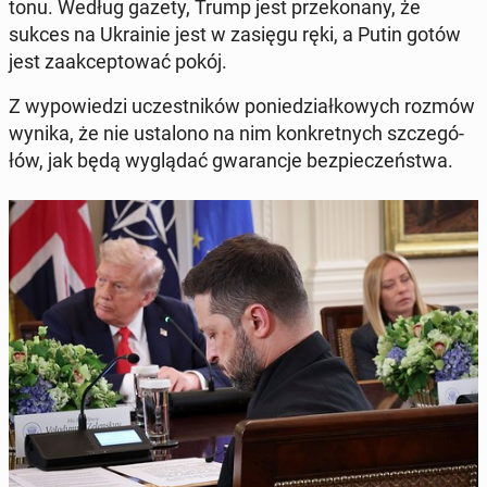
tonu. Według gazety, Trump jest prze­ko­na­ny, że
sukces na Ukra­inie jest w zasięgu ręki, a Putin gotów
jest za­ak­cep­to­wać pokój.
Z wy­po­wie­dzi uczest­ni­ków po­nie­dział­ko­wych rozmów
wynika, że nie usta­lo­no na nim kon­kret­nych szcze­gó­
łów, jak będą wy­glą­dać gwa­ran­cje bez­pie­czeń­stwa.