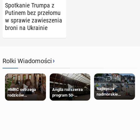
Spo­tka­nie Trumpa z
Putinem bez prze­ło­mu
w sprawie za­wie­sze­nia
broni na Ukra­inie
›
Rolki Wiadomości
Najlepsze
HMRC ostrzega
Anglia rozszerza
nadmorskie
rodziców
program 50-
miasteczko blisko
pobierających Child
procentowych
Londynu
Benefit. Mogą być
zniżek kolejowych
zobowiązani do
na 18-latków
zwrotu zasiłku