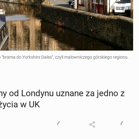
o "brama do Yorkshire Dales", czyli malowniczego górskiego regionu.
ziny od Londynu uznane za jedno z
 życia w UK