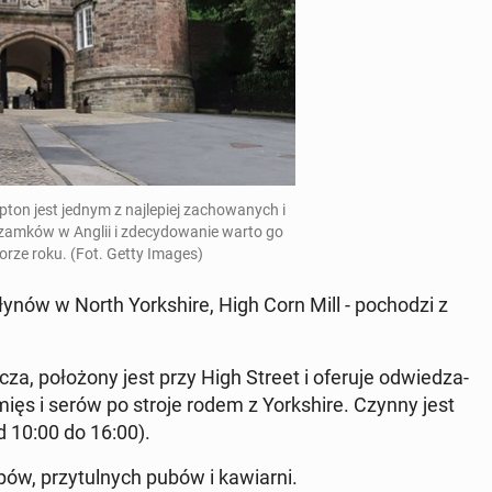
n jest jednym z naj­le­piej za­cho­wa­nych i
 zamków w Anglii i zde­cy­do­wa­nie warto go
porze roku. (Fot. Getty Images)
łynów w North York­shi­re, High Corn Mill - po­cho­dzi z
cza, po­ło­żo­ny jest przy High Street i oferuje od­wie­dza­
mięs i serów po stroje rodem z York­shi­re. Czynny jest
od 10:00 do 16:00).
ów, przy­tul­nych pubów i ka­wiar­ni.