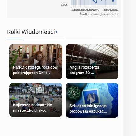
Źródło: currencybeacon.com
›
Rolki Wiadomości
HMRC ostrzega rodziców
Anglia rozszerza
pobierających Child
program 50-
Benefit. Mogą być
procentowych zniżek
zobowiązani do zwrotu
kolejowych na 18-latków
zasiłku
Najlepsze nadmorskie
Sztuczna inteligencja
miasteczko blisko
próbowała oszukać
Londynu
człowieka