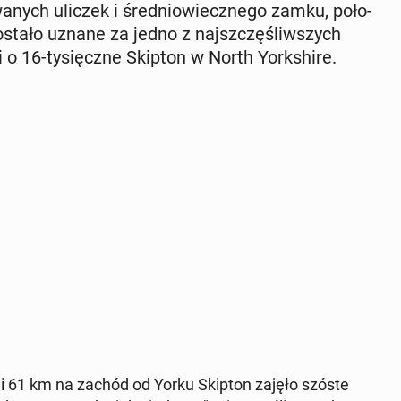
wa­nych uliczek i śre­dnio­wiecz­ne­go zamku, po­ło­
zostało uznane za jedno z naj­szczę­śliw­szych
i o 16-ty­sięcz­ne Skipton w North York­shi­re.
s i 61 km na zachód od Yorku Skipton zajęło szóste