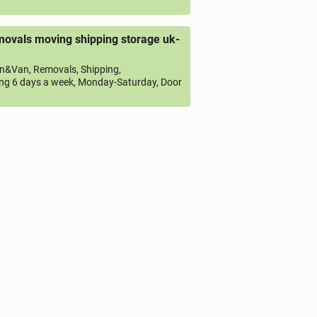
ovals moving shipping storage uk-
&Van, Removals, Shipping,
ng 6 days a week, Monday-Saturday, Door