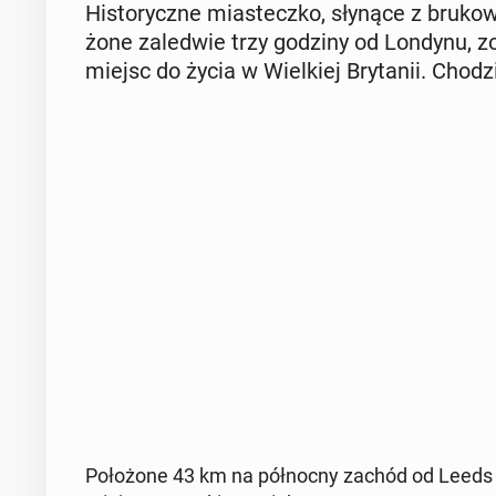
Hi­sto­rycz­ne mia­stecz­ko, słynące z bru­ko­
żo­ne za­le­d­wie trzy godziny od Londynu, 
miejsc do życia w Wiel­kiej Bry­ta­nii. Chodz
Po­ło­żo­ne 43 km na pół­noc­ny zachód od Leed