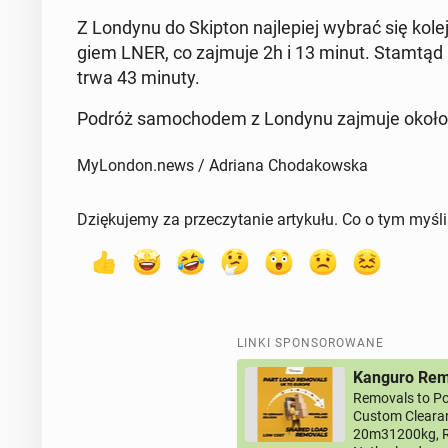
Z Londynu do Skipton naj­le­piej wybrać się kole
giem LNER, co zajmuje 2h i 13 minut. Stamtąd 
trwa 43 minuty.
Podróż sa­mo­cho­dem z Londynu zajmuje około 
MyLondon.news / Adriana Chodakowska
Dziękujemy za przeczytanie artykułu. Co o tym myśl
LINKI SPONSOROWANE
Kanguro Remo
Removals to Po
Custom Clearan
20m31200kg, R