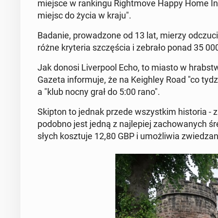
miejsce w ran­kin­gu Ri­ght­mo­ve Happy Home In
miejsc do życia w kraju".
Badanie, pro­wa­dzo­ne od 13 lat, mierzy od­czu­c
różne kry­te­ria szczę­ścia i zebrało ponad 35 000
Jak donosi Li­ver­po­ol Echo, to miasto w hrab­st
Gazeta in­for­mu­je, że na Ke­igh­ley Road "co t
a "klub nocny grał do 5:00 rano".
Skipton to jednak przede wszyst­kim hi­sto­ria - 
podobno jest jedną z naj­le­piej za­cho­wa­nych śr
słych kosz­tu­je 12,80 GBP i umoż­li­wia zwie­dza­