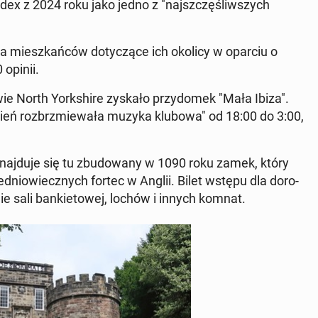
dex z 2024 roku jako jedno z "naj­szczę­śliw­szych
ia miesz­kań­ców do­ty­czą­ce ich okolicy w oparciu o
 opinii.
wie North York­shi­re zyskało przy­do­mek "Mała Ibiza".
ydzień roz­brzmie­wa­ła muzyka klubowa" od 18:00 do 3:00,
znaj­du­je się tu zbu­do­wa­ny w 1090 roku zamek, który
e­dnio­wiecz­nych fortec w Anglii. Bilet wstępu dla do­ro­
nie sali ban­kie­to­wej, lochów i innych komnat.