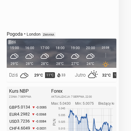
Pogoda
•
London
ZMIANA
Dziś
15:00
16:00
17:00
18:00
19:00
20:00
20:38
21:00
29°C
28°C
28°C
28°C
27°C
24°C
23°C
Dziś
Jutro
29°C
32°C
11°C
15°C
33
Kurs NBP
Forex
Z DNIA: 7 SIERPNIA
AKTUALIZACJA:
7 SIERPNIA, 22:00
5.0134
GBP
-0.0085
4.2982
EUR
-0.0068
3.7236
USD
-0.0084
4.6049
CHF
-0.0031