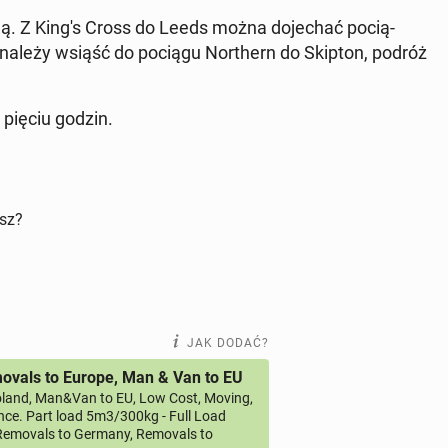
ją. Z King's Cross do Leeds można do­je­chać po­cią­
należy wsiąść do pociągu Nor­thern do Skipton, podróż
pięciu godzin.
isz?
JAK DODAĆ?
vals to Europe, Man & Van to EU
land, Man&Van to EU, Low Cost, Moving,
ce. Part load 5m3/300kg - Full Load
emovals to Germany, Removals to