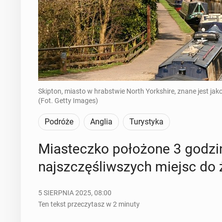
Skipton, miasto w hrabstwie North Yorkshire, znane jest jak
(Fot. Getty Images)
Podróże
Anglia
Turystyka
Mia­stecz­ko po­ło­żo­ne 3 god
naj­szczę­śliw­szych miejsc do
5 SIERPNIA 2025, 08:00
Ten tekst przeczytasz w 2 minuty