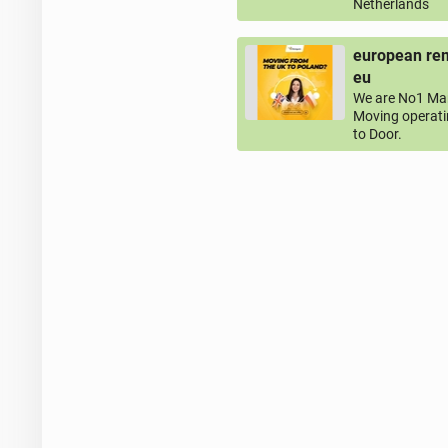
Netherlands
european rem
eu
We are No1 Man
Moving operati
to Door.