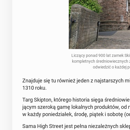
Liczący ponad 900 lat zamek Skipto
kom­plet­nych śre­dnio­wiecz­nych
od­wie­dzić o każdej 
Znaj­du­je się tu również jeden z naj­star­szych m
1310 roku.
Targ Skipton, którego hi­sto­ria sięga śre­dnio­wie­
ją­cym szeroką gamę lo­kal­nych pro­duk­tów, od 
w każdy po­nie­dzia­łek, środę, piątek i sobotę (
Sama High Street jest pełna nie­za­leż­nych sklep