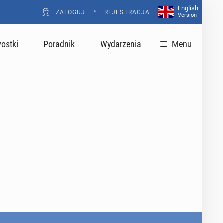
English
•
ZALOGUJ
REJESTRACJA
Version
ostki
Poradnik
Wydarzenia
Menu