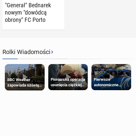
"Generał" Bed­na­rek
nowym "dowódcą
obrony" FC Porto
›
Rolki Wiadomości
Pierwsze
Pionierska operacja
BBC Weather
autonomiczne
usunięcia ciężkiej
zapowiada szóstą
Ubery pojawią się
wady wrodzonej
falę upałów w
w Londynie jeszcze
płodu w łonie matki
Londynie
tego lata