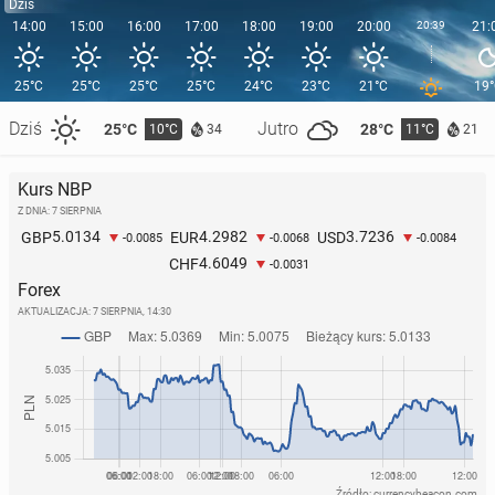
Dziś
14:00
15:00
16:00
17:00
18:00
19:00
20:00
20:39
21:
25°C
25°C
25°C
25°C
24°C
23°C
21°C
19
Dziś
Jutro
25°C
28°C
10°C
11°C
34
21
Kurs NBP
Z DNIA: 7 SIERPNIA
5.0134
4.2982
3.7236
GBP
EUR
USD
-0.0085
-0.0068
-0.0084
4.6049
CHF
-0.0031
Forex
AKTUALIZACJA:
7 SIERPNIA, 14:30
Źródło: currencybeacon.com