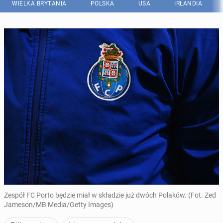
WIELKA BRYTANIA
POLSKA
USA
IRLANDIA
Zespół FC Porto będzie miał w składzie już dwóch Polaków. (Fot. Zed
Jameson/MB Media/Getty Images)