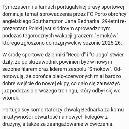
Tym­cza­sem na łamach por­tu­gal­skiej prasy spor­to­wej
do­mi­nu­je temat spro­wa­dze­nia przez FC Porto obrońcy
an­giel­skie­go So­uthamp­ton Jana Bed­nar­ka. 29-letni re­
pre­zen­tant Polski jest siódmym spro­wa­dzo­nym
podczas te­go­rocz­nych wakacji graczem "Smoków",
którego zgło­szo­no do roz­gry­wek w sezonie 2025-26.
W środę spor­to­we dzien­ni­ki "Record" i "O Jogo" stwier­
dzi­ły, że polski za­wod­nik po­wi­nien być w nowym
sezonie filarem oraz liderem zespołu "Smoków". Od­
no­to­wu­ją, że obrońca biało-czer­wo­nych miał bardzo
dobre wejście do nowej ekipy, co dało się za­uwa­żyć
już podczas pierw­sze­go tre­nin­gu, który odbył się we
wtorek.
Por­tu­gal­scy ko­men­ta­to­rzy chwalą Bed­nar­ka za ko­mu­
ni­ka­tyw­ność i otwar­tość na nowych kolegów z
drużyny, a także za za­an­ga­żo­wa­nie w ćwi­cze­nia.