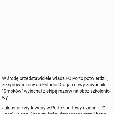
W środę przed­sta­wi­cie­le władz FC Porto po­twier­dzi­li,
że spro­wa­dzo­ny na Estadio Dragao nowy za­wod­nik
"Smoków" wy­je­chał z ekipą rezerw na obóz szko­le­nio­
wy.
Jak ustalił wy­da­wa­ny w Porto spor­to­wy dzien­nik "O