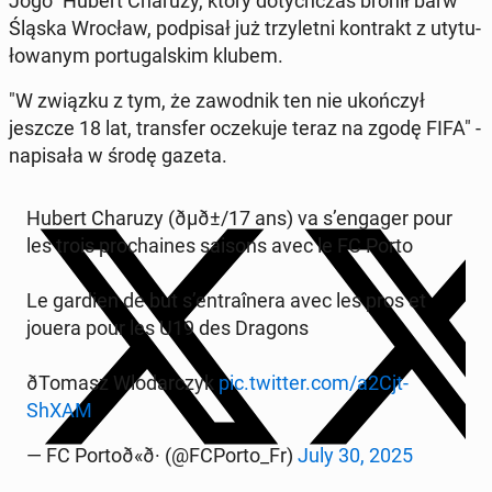
Jogo" Hubert Charuży, który do­tych­czas bronił barw
Śląska Wrocław, pod­pi­sał już trzy­let­ni kon­trakt z uty­tu­
ło­wa­nym por­tu­gal­skim klubem.
"W związku z tym, że za­wod­nik ten nie ukoń­czył
jeszcze 18 lat, trans­fer ocze­ku­je teraz na zgodę FIFA" -
na­pi­sa­ła w środę gazeta.
Hubert Charuzy (ðµð±/17 ans) va s’engager pour
les trois pro­cha­ines saisons avec le FC Porto
Le gardien de but s’en­tra­îne­ra avec les pros et
jouera pour les U19 des Dragons
ð️To­masz Wlo­dar­czyk
pic.twitter.com/a2Cjt­
ShXAM
— FC Por­to­ð«ð· (@FCPorto_Fr)
July 30, 2025