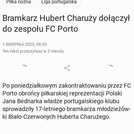
Piłka nożna
Liga portugalska
Bram­karz Hubert Charuży do­łą­czył
do zespołu FC Porto
1 SIERPNIA 2025, 08:30
Ten tekst przeczytasz w 2 minuty
Po po­nie­dział­ko­wym za­kon­trak­to­wa­niu przez FC
Porto obrońcy pił­kar­skiej re­pre­zen­ta­cji Polski
Jana Bed­nar­ka władze por­tu­gal­skie­go klubu
spro­wa­dzi­ły 17-let­nie­go bram­ka­rza mło­dzie­żów­
ki Biało-Czer­wo­nych Huberta Cha­ru­że­go.