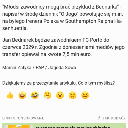
"Młodsi za­wod­ni­cy mogą brać przy­kład z Bed­nar­ka" -
napisał w środę dzien­nik "O Jogo" po­wo­łu­jąc się m.in.
na byłego trenera Polaka w So­uthamp­ton Ralpha Ha­
sen­hu­et­tla.
Jan Bed­na­rek będzie za­wod­ni­kiem FC Porto do
czerwca 2029 r. Zgodnie z do­nie­sie­nia­mi mediów jego
trans­fer opiewał na kwotę 7,5 mln euro.
Marcin Zatyka / PAP / Jagoda Sowa
Dziękujemy za przeczytanie artykułu. Co o tym myślisz?
LINKI SPONSOROWANE
JAK DODAĆ?