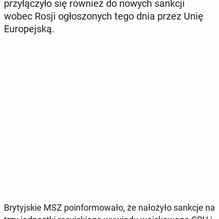
przy­łą­czy­ło się również do nowych sankcji
wobec Rosji ogło­szo­nych tego dnia przez Unię
Eu­ro­pej­ską.
Bry­tyj­skie MSZ po­in­for­mo­wa­ło, że na­ło­ży­ło sankcje na