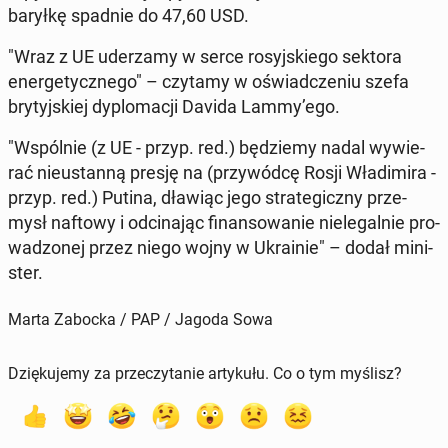
baryłkę spadnie do 47,60 USD.
"Wraz z UE ude­rza­my w serce ro­syj­skie­go sektora
ener­ge­tycz­ne­go" – czytamy w oświad­cze­niu szefa
bry­tyj­skiej dy­plo­ma­cji Davida Lammy’ego.
"Wspól­nie (z UE - przyp. red.) bę­dzie­my nadal wy­wie­
rać nie­ustan­ną presję na (przy­wód­cę Rosji Wła­di­mi­ra -
przyp. red.) Putina, dławiąc jego stra­te­gicz­ny prze­
mysł naftowy i od­ci­na­jąc fi­nan­so­wa­nie nie­le­gal­nie pro­
wa­dzo­nej przez niego wojny w Ukra­inie" – dodał mi­ni­
ster.
Marta Zabocka / PAP / Jagoda Sowa
Dziękujemy za przeczytanie artykułu. Co o tym myślisz?