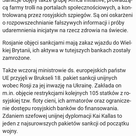
cą farmy trolli na por­ta­lach spo­łecz­no­ścio­wych, a kon­
tro­lo­wa­ną przez ro­syj­skich szpie­gów. Są oni oskar­że­ni
o roz­po­wszech­nia­nie fał­szy­wych in­for­ma­cji i próby
uda­rem­nie­nia ini­cja­tyw na rzecz zdrowia na świecie.
Ro­sja­nie objęci sank­cja­mi mają zakaz wjazdu do Wiel­
kiej Bry­ta­nii, ich aktywa w tu­tej­szych bankach zostały
za­mro­żo­ne.
Także wczoraj mi­ni­stro­wie ds. eu­ro­pej­skich państw
UE przy­ję­li w Bruk­se­li 18. pakiet sankcji unij­nych
wobec Rosji za jej inwazję na Ukrainę. Zakłada on
m.in. objęcie re­stryk­cja­mi ko­lej­nych 105 statków z ro­
syj­skiej tzw. floty cieni, ich ar­ma­to­rów oraz ogra­ni­cze­
nie dostępu ro­syj­skich banków do fi­nan­so­wa­nia.
Zdaniem sze­fo­wej unijnej dy­plo­ma­cji Kai Kallas to
jeden z naj­su­row­szych pa­kie­tów sankcji od po­cząt­ku
wojny.