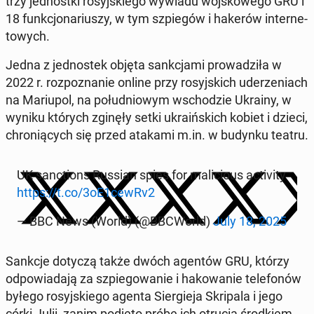
trzy jed­nost­ki ro­syj­skie­go wywiadu woj­sko­we­go GRU i
18 funk­cjo­na­riu­szy, w tym szpie­gów i hakerów in­ter­ne­
to­wych.
Jedna z jed­no­stek objęta sank­cja­mi pro­wa­dzi­ła w
2022 r. roz­po­zna­nie online przy ro­syj­skich ude­rze­niach
na Ma­riu­pol, na po­łu­dnio­wym wscho­dzie Ukrainy, w
wyniku których zginęły setki ukra­iń­skich kobiet i dzieci,
chro­nią­cych się przed atakami m.in. w budynku teatru.
UK sanc­tions Russian spies for ma­li­cio­us ac­ti­vi­ty
https://t.co/3oE1cewRv2
— BBC News (World) (@BBCWorld)
July 18, 2025
Sankcje dotyczą także dwóch agentów GRU, którzy
od­po­wia­da­ją za szpie­go­wa­nie i ha­ko­wa­nie te­le­fo­nów
byłego ro­syj­skie­go agenta Sier­gie­ja Skri­pa­la i jego
córki Julii, zanim podjęto próbę ich otrucia środ­kiem