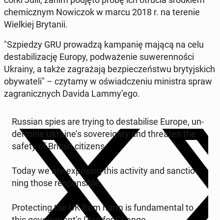
che­micz­nym No­wi­czok w marcu 2018 r. na terenie
Wiel­kiej Bry­ta­nii.
"Szpie­dzy GRU pro­wa­dzą kam­pa­nię mającą na celu
de­sta­bi­li­za­cję Europy, pod­wa­że­nie su­we­ren­no­ści
Ukrainy, a także za­gra­ża­ją bez­pie­czeń­stwu bry­tyj­skich
oby­wa­te­li" – czytamy w oświad­cze­niu mi­ni­stra spraw
za­gra­nicz­nych Davida Lammy’ego.
Russian spies are trying to de­sta­bi­li­se Europe, un­
der­mi­ne Ukraine’s so­ve­re­ign­ty and thre­aten the
safety of British ci­ti­zens.
Today we are expo­sing this ac­ti­vi­ty and sanc­tio­
ning those re­spon­si­ble.
Pro­tec­ting the UK from harm is fun­da­men­tal to
this go­vern­ment’s Plan for Change.