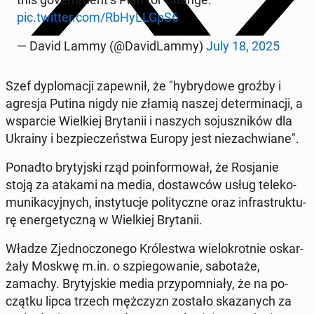
pic.twitter.com/RbHyL­LGpS6
— David Lammy (@Da­vi­dLam­my)
July 18, 2025
Szef dy­plo­ma­cji za­pew­nił, że "hy­bry­do­we groźby i
agresja Putina nigdy nie złamią naszej de­ter­mi­na­cji, a
wspar­cie Wiel­kiej Bry­ta­nii i naszych so­jusz­ni­ków dla
Ukrainy i bez­pie­czeń­stwa Europy jest nie­za­chwia­ne".
Ponadto bry­tyj­ski rząd po­in­for­mo­wał, że Ro­sja­nie
stoją za atakami na media, do­staw­ców usług te­le­ko­
mu­ni­ka­cyj­nych, in­sty­tu­cje po­li­tycz­ne oraz in­fra­struk­tu­
rę ener­ge­tycz­ną w Wiel­kiej Bry­ta­nii.
Władze Zjed­no­czo­ne­go Kró­le­stwa wie­lo­krot­nie oskar­
ża­ły Moskwę m.in. o szpie­go­wa­nie, sa­bo­ta­że,
zamachy. Bry­tyj­skie media przy­po­mnia­ły, że na po­
cząt­ku lipca trzech męż­czyzn zostało ska­za­nych za