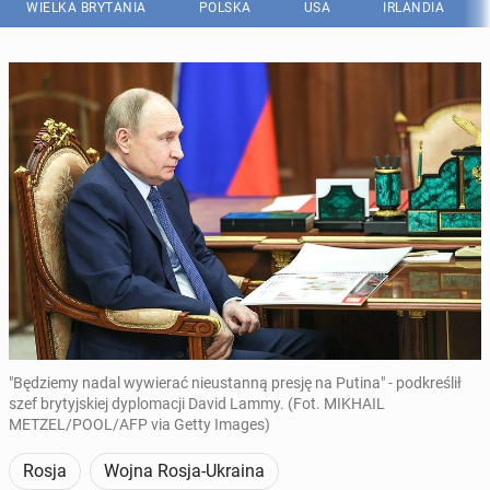
WIELKA BRYTANIA
POLSKA
USA
IRLANDIA
"Będziemy nadal wywierać nieustanną presję na Putina" - podkreślił
szef brytyjskiej dyplomacji David Lammy. (Fot. MIKHAIL
METZEL/POOL/AFP via Getty Images)
Rosja
Wojna Rosja-Ukraina