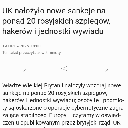
UK na­ło­ży­ło nowe sankcje na
ponad 20 ro­syj­skich szpie­gów,
hakerów i jed­nost­ki wywiadu
19 LIPCA 2025, 14:00
Ten tekst przeczytasz w 4 minuty
Władze Wiel­kiej Bry­ta­nii na­ło­ży­ły wczoraj nowe
sankcje na ponad 20 ro­syj­skich szpie­gów,
hakerów i jed­nost­ki wywiadu; osoby te i pod­mio­
ty są oskar­żo­ne o ope­ra­cje cy­ber­ne­tycz­ne za­gra­
ża­ją­ce sta­bil­no­ści Europy – czytamy w oświad­
cze­niu opu­bli­ko­wa­nym przez bry­tyj­ski rząd. UK