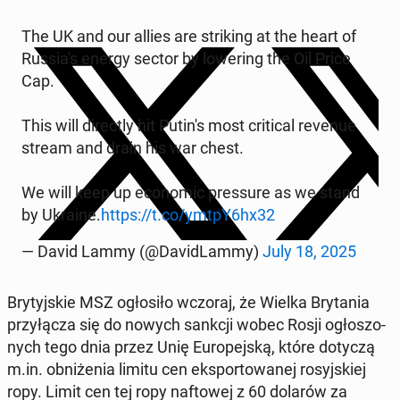
The UK and our allies are stri­king at the heart of
Rus­sia­'s energy sector by lo­we­ring the Oil Price
Cap.
This will di­rec­tly hit Putin's most cri­ti­cal revenue
stream and drain his war chest.
We will keep up eco­no­mic pres­su­re as we stand
by Ukraine.
https://t.co/ymtpY6hx32
— David Lammy (@Da­vi­dLam­my)
July 18, 2025
Bry­tyj­skie MSZ ogło­si­ło wczoraj, że Wielka Bry­ta­nia
przy­łą­cza się do nowych sankcji wobec Rosji ogło­szo­
nych tego dnia przez Unię Eu­ro­pej­ską, które dotyczą
m.in. ob­ni­że­nia limitu cen eks­por­to­wa­nej ro­syj­skiej
ropy. Limit cen tej ropy naf­to­wej z 60 dolarów za