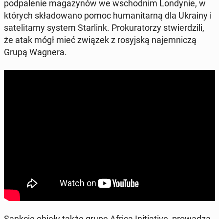
pod­pa­le­nie ma­ga­zy­nów we wschod­nim Lon­dy­nie, w
których skła­do­wa­no pomoc hu­ma­ni­tar­ną dla Ukrainy i
sa­te­li­tar­ny system Star­link. Pro­ku­ra­to­rzy stwier­dzi­li,
że atak mógł mieć związek z ro­syj­ską na­jem­ni­czą
Grupą Wagnera.
Sankcje objęły także grupę Africa In­i­tia­ti­ve, pro­wa­dzą­