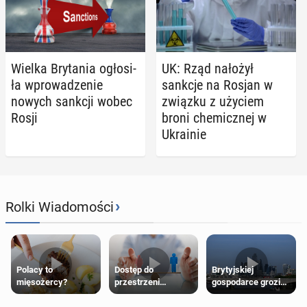
Wielka Bry­ta­nia ogło­si­
UK: Rząd nałożył
ła wpro­wa­dze­nie
sankcje na Rosjan w
nowych sankcji wobec
związku z użyciem
Rosji
broni che­micz­nej w
Ukra­inie
›
Rolki Wiadomości
Polacy to
Dostęp do
Brytyjskiej
mięsożercy?
przestrzeni
gospodarce grozi
przeznaczonych
recesja, jeśli
dla jednej płci ma
kryzys na Bliskim