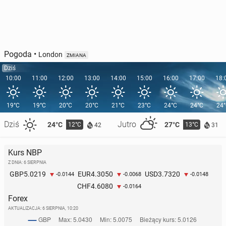
Pogoda
•
London
ZMIANA
Dziś
10:00
11:00
12:00
13:00
14:00
15:00
16:00
17:00
18:
19°C
19°C
20°C
20°C
21°C
23°C
24°C
24°C
24
Dziś
Jutro
24°C
27°C
12°C
13°C
42
31
Kurs NBP
Z DNIA: 6 SIERPNIA
5.0219
4.3050
3.7320
GBP
EUR
USD
-0.0144
-0.0068
-0.0148
4.6080
CHF
-0.0164
Forex
AKTUALIZACJA:
6 SIERPNIA, 10:20