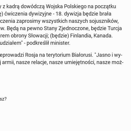
y z kadrą do­wód­czą Wojska Pol­skie­go na po­cząt­ku
 ćwi­cze­nia dy­wi­zyj­ne - 18. dywizja będzie brała
cze­nia za­pro­si­my wszyst­kich naszych so­jusz­ni­ków,
stw. Będą na pewno Stany Zjed­no­czo­ne, będzie Turcja
strem obrony Sło­wa­cji; (będzie) Fin­lan­dia, Kanada.
zia­łem" - pod­kre­ślił mi­ni­ster.
ro­wa­dzi Rosja na te­ry­to­rium Bia­ło­ru­si. "Jasno i wy­
j armii, nasze relacje, nasze umie­jęt­no­ści, nasze moż­
isz?