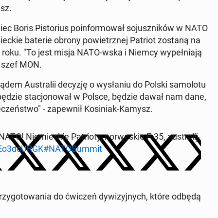
ysz.
ec Boris Pi­sto­rius po­in­for­mo­wał so­jusz­ni­ków w NATO
miec­kie baterie obrony po­wietrz­nej Patriot zostaną na
5 roku. "To jest misja NATO-wska i Niemcy wy­peł­nia­ją
ił szef MON.
dem Au­stra­lii decyzję o wy­sła­niu do Polski sa­mo­lo­tu
S będzie sta­cjo­no­wał w Polsce, będzie dawał nam dane,
­czeń­stwo" - za­pew­nił Ko­si­niak-Kamysz.
 Nie­miec­kie Pa­trio­ty, nor­we­skie F-35, au­stra­lij­
/BEo3dcURGK
#NA­TO­Sum­mit
rzy­go­to­wa­nia do ćwiczeń dy­wi­zyj­nych, które odbędą