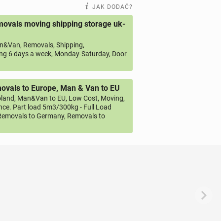
JAK DODAĆ?
ovals moving shipping storage uk-
&Van, Removals, Shipping,
ng 6 days a week, Monday-Saturday, Door
vals to Europe, Man & Van to EU
land, Man&Van to EU, Low Cost, Moving,
ce. Part load 5m3/300kg - Full Load
emovals to Germany, Removals to