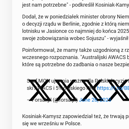
jest nam po­trzeb­ne" - pod­kre­ślił Ko­si­niak-Kam
Dodał, że w po­nie­dzia­łek mi­ni­ster obrony Niemi
o decyzji rządu w Ber­li­nie, zgodnie z którą nie­
lot­ni­sku w Ja­sion­ce co naj­mniej do końca 202
swoje zo­bo­wią­za­nia wobec Sojuszu" - wy­ja­śn
Po­in­for­mo­wał, że mamy także uzgod­nio­ną z rzą
wcze­sne­go roz­po­zna­nia. "Au­stra­lij­ski AWAC
które są po­trzeb­ne do za­dba­nia o nasze bez­pie
Szef MON ujawnia ważne dla Polski decyzje NATO!
ski AWACS i 5% pol­skie­go PKB
https://t.co
— Forsal.pl (@for­salpl)
June 26, 2025
Ko­si­niak-Kamysz za­po­wie­dział też, że trwają p
się we wrze­śniu w Polsce.