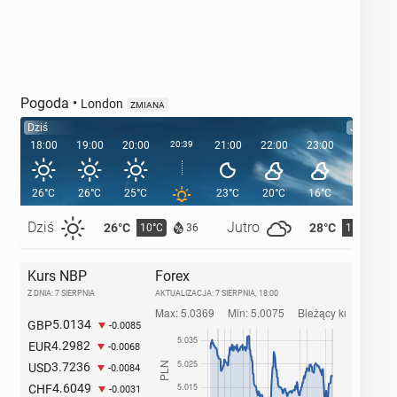
Pogoda
•
London
ZMIANA
Dziś
Jutro
18:00
19:00
20:00
20:39
21:00
22:00
23:00
00:00
26°C
26°C
25°C
23°C
20°C
16°C
15°C
Dziś
Jutro
26°C
28°C
10°C
11°C
36
Kurs NBP
Forex
Z DNIA: 7 SIERPNIA
AKTUALIZACJA:
7 SIERPNIA, 18:00
5.0134
GBP
-0.0085
4.2982
EUR
-0.0068
3.7236
USD
-0.0084
4.6049
CHF
-0.0031