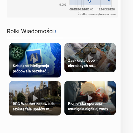
Źródło: currencybeacon.com
›
Rolki Wiadomości
Zasiłki dla osób
cierpiących na
Sztuczna inteligencja
schorzenia psychiczne
próbowała oszukać
człowieka
Pionierska operacja
BBC Weather zapowiada
usunięcia ciężkiej wady
szóstą falę upałów w
wrodzonej płodu w łonie
Londynie
matki