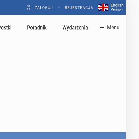
English
•
ZALOGUJ
REJESTRACJA
Version
ostki
Poradnik
Wydarzenia
Menu