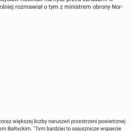
iej roz­ma­wiał o tym z mi­ni­strem obrony Nor­
oraz więk­szej liczby na­ru­szeń prze­strze­ni po­wietrz­nej
ał­tyc­kim. "Tym bar­dziej to so­jusz­ni­cze wspar­cie