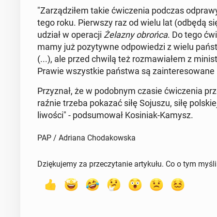
"Za­rzą­dzi­łem takie ćwi­cze­nia podczas odpraw
tego roku. Pierw­szy raz od wielu lat (odbędą się)
udział w ope­ra­cji
Żelazny obrońca
. Do tego ćwi­
mamy już po­zy­tyw­ne od­po­wie­dzi z wielu pań
(...), ale przed chwilą też roz­ma­wia­łem z mi­ni­
Prawie wszyst­kie państwa są za­in­te­re­so­wa­ne ud
Przy­znał, że w po­dob­nym czasie ćwi­cze­nia prze­p
raź­nie trzeba pokazać siłę Sojuszu, siłę pol­skie
li­wo­ści" - pod­su­mo­wał Ko­si­niak-Kamysz.
PAP / Adriana Chodakowska
Dziękujemy za przeczytanie artykułu. Co o tym myśl