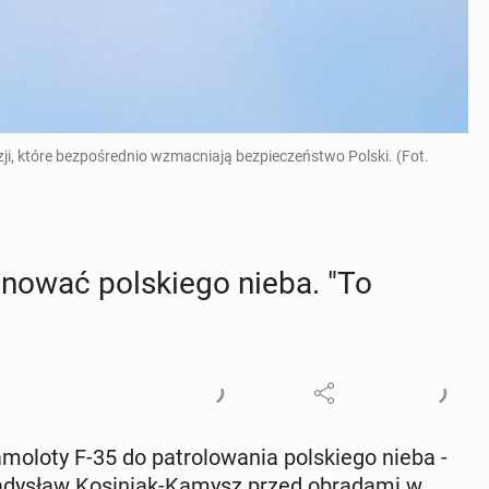
ji, które bezpośrednio wzmacniają bezpieczeństwo Polski. (Fot.
no­wać pol­skie­go nieba. "To
­lo­ty F-35 do pa­tro­lo­wa­nia pol­skie­go nieba -
a­dy­sław Ko­si­niak-Kamysz przed ob­ra­da­mi w