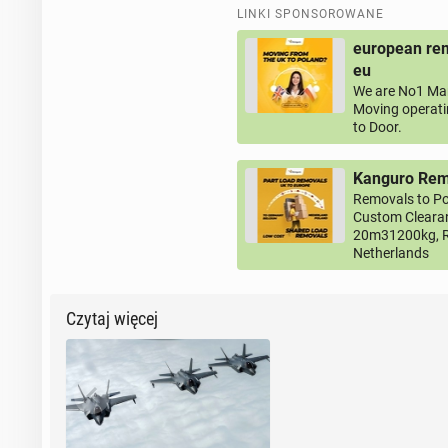
LINKI SPONSOROWANE
european rem
eu
We are No1 Man
Moving operati
to Door.
Kanguro Remo
Removals to Po
Custom Clearan
20m31200kg, R
Netherlands
Czytaj więcej