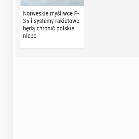
Nor­we­skie my­śliw­ce F-
35 i systemy ra­kie­to­we
będą chronić polskie
niebo