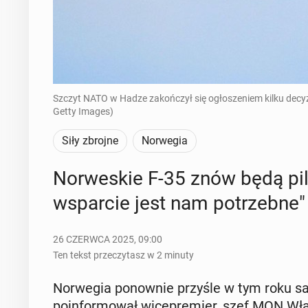
Szczyt NATO w Hadze zakończył się ogłoszeniem kilku decyz
Getty Images)
Siły zbrojne
Norwegia
Nor­we­skie F-35 znów będą pil­
wspar­cie jest nam po­trzeb­ne"
26 CZERWCA 2025, 09:00
Ten tekst przeczytasz w 2 minuty
Nor­we­gia po­now­nie przyśle w tym roku sa­mo
po­in­for­mo­wał wi­ce­pre­mier, szef MON Wł