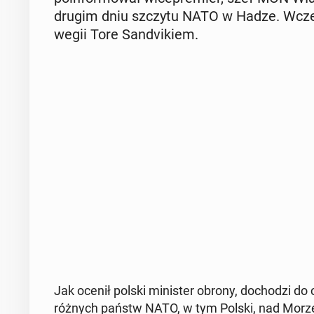
drugim dniu szczytu NATO w Hadze. Wcze­śn
we­gii Tore San­dvi­kiem.
Jak ocenił polski mi­ni­ster obrony, do­cho­dzi do c
różnych państw NATO, w tym Polski, nad Morzem B