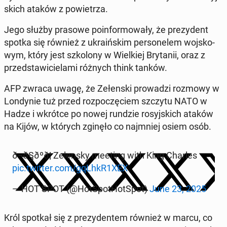
skich ataków z po­wie­trza.
Jego służby prasowe po­in­for­mo­wa­ły, że pre­zy­dent
spotka się również z ukra­iń­skim per­so­ne­lem woj­sko­
wym, który jest szko­lo­ny w Wiel­kiej Bry­ta­nii, oraz z
przed­sta­wi­cie­la­mi różnych think tanków.
AFP zwraca uwagę, że Ze­łen­ski pro­wa­dzi rozmowy w
Lon­dy­nie tuż przed roz­po­czę­ciem szczytu NATO w
Hadze i wkrótce po nowej rundzie ro­syj­skich ataków
na Kijów, w których zginęło co naj­mniej osiem osób.
ð¬ð§ðºð¦ Ze­len­sky meeting with King Charles
pic.twitter.com/gqLhkR1XEX
— HOT SPOT (@Hot­Spo­tHot­Spot)
June 23, 2025
Król spotkał się z pre­zy­den­tem również w marcu, co