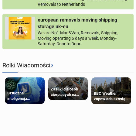
Removals to Netherlands
european removals moving shipping
storage uk-eu
We are No1 Man&Van, Removals, Shipping,
Moving operating 6 days a week, Monday-
Saturday, Door to Door.
›
Rolki Wiadomości
Zasiłki dla osób
Sztuczna
BBC Weather
cierpiących na
inteligencja
zapowiada szóstą
schorzenia
próbowała oszukać
falę upałów w
psychiczne
człowieka
Londynie