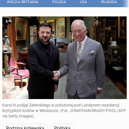
WIELKA BRYTANIA
POLSKA
USA
IRLANDIA
Karol III podjął Zełenskiego w położonej pod Londynem rezydencji
brytyjskich królów w Windsorze. (Fot. JONATHAN BRADY/POOL/AFP
via Getty Images)
Rodzina królewska
Polityka