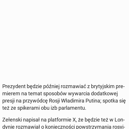
Pre­zy­dent będzie później roz­ma­wiać z bry­tyj­skim pre­
mie­rem na temat spo­so­bów wy­war­cia do­dat­ko­wej
presji na przy­wód­cę Rosji Wła­di­mi­ra Putina; spotka się
też ze spi­ke­ra­mi obu izb par­la­men­tu.
Ze­łen­ski napisał na plat­for­mie X, że będzie też w Lon­
dy­nie roz­ma­wiał o ko­niecz­no­ści po­wstrzy­ma­nia ro­syj­