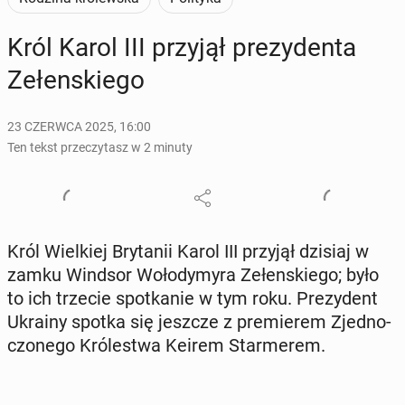
Król Karol III przyjął pre­zy­den­ta
Ze­łen­skie­go
23 CZERWCA 2025, 16:00
Ten tekst przeczytasz w 2 minuty
Król Wiel­kiej Bry­ta­nii Karol III przyjął dzisiaj w
zamku Windsor Wo­ło­dy­my­ra Ze­łen­skie­go; było
to ich trzecie spo­tka­nie w tym roku. Pre­zy­dent
Ukrainy spotka się jeszcze z pre­mie­rem Zjed­no­
czo­ne­go Kró­le­stwa Keirem Star­me­rem.