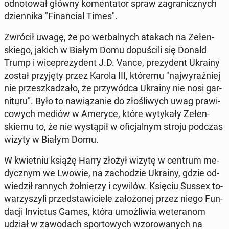
od­no­to­wał główny ko­men­ta­tor spraw za­gra­nicz­nych
dzien­ni­ka "Fi­nan­cial Times".
Zwrócił uwagę, że po wer­bal­nych atakach na Ze­łen­
skie­go, jakich w Białym Domu do­pu­ści­li się Donald
Trump i wi­ce­pre­zy­dent J.D. Vance, pre­zy­dent Ukrainy
został przy­ję­ty przez Karola III, któremu "naj­wy­raź­niej
nie prze­szka­dza­ło, że przy­wód­ca Ukrainy nie nosi gar­
ni­tu­ru". Było to na­wią­za­nie do zło­śli­wych uwag pra­wi­
co­wych mediów w Ameryce, które wy­ty­ka­ły Ze­łen­
skie­mu to, że nie wy­stą­pił w ofi­cjal­nym stroju podczas
wizyty w Białym Domu.
W kwiet­niu książę Harry złożył wizytę w centrum me­
dycz­nym we Lwowie, na za­cho­dzie Ukrainy, gdzie od­
wie­dził rannych żoł­nie­rzy i cywilów. Księciu Sussex to­
wa­rzy­szy­li przed­sta­wi­cie­le za­ło­żo­nej przez niego Fun­
da­cji In­vic­tus Games, która umoż­li­wia we­te­ra­nom
udział w za­wo­dach spor­to­wych wzo­ro­wa­nych na