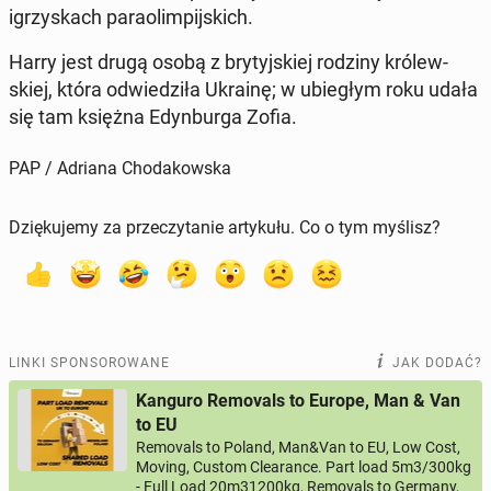
igrzy­skach pa­ra­olim­pij­skich.
Harry jest drugą osobą z bry­tyj­skiej rodziny kró­lew­
skiej, która od­wie­dzi­ła Ukrainę; w ubie­głym roku udała
się tam księżna Edyn­bur­ga Zofia.
PAP / Adriana Chodakowska
Dziękujemy za przeczytanie artykułu. Co o tym myślisz?
LINKI SPONSOROWANE
JAK DODAĆ?
Kanguro Removals to Europe, Man & Van
to EU
Removals to Poland, Man&Van to EU, Low Cost,
Moving, Custom Clearance. Part load 5m3/300kg
- Full Load 20m31200kg, Removals to Germany,