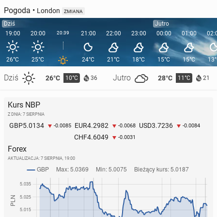
Pogoda
•
London
ZMIANA
Dziś
Jutro
19:00
20:00
20:39
21:00
22:00
23:00
00:00
01:00
02:
26°C
25°C
24°C
21°C
18°C
15°C
15°C
13
Dziś
Jutro
26°C
28°C
10°C
11°C
36
21
Kurs NBP
Z DNIA: 7 SIERPNIA
5.0134
4.2982
3.7236
GBP
EUR
USD
-0.0085
-0.0068
-0.0084
4.6049
CHF
-0.0031
Forex
AKTUALIZACJA:
7 SIERPNIA, 19:00