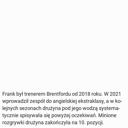
Frank był tre­ne­rem Brent­for­du od 2018 roku. W 2021
wpro­wa­dził zespół do an­giel­skiej eks­tra­kla­sy, a w ko­
lej­nych se­zo­nach drużyna pod jego wodzą sys­te­ma­
tycz­nie spi­sy­wa­ła się powyżej ocze­ki­wań. Minione
roz­gryw­ki drużyna za­koń­czy­ła na 10. pozycji.