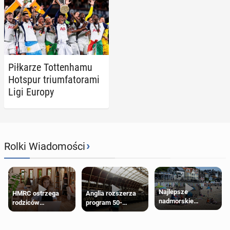
Pił­ka­rze Tot­ten­ha­mu
Hotspur trium­fa­to­ra­mi
Ligi Europy
›
Rolki Wiadomości
Najlepsze
HMRC ostrzega
Anglia rozszerza
nadmorskie
rodziców
program 50-
miasteczko blisko
pobierających Child
procentowych
Londynu
Benefit. Mogą być
zniżek kolejowych