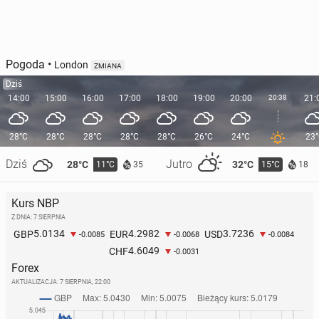
Pogoda
•
London
ZMIANA
Dziś
14:00
15:00
16:00
17:00
18:00
19:00
20:00
20:38
21:
28°C
28°C
28°C
28°C
28°C
26°C
24°C
23
Dziś
Jutro
28°C
32°C
11°C
15°C
35
18
Kurs NBP
Z DNIA: 7 SIERPNIA
5.0134
4.2982
3.7236
GBP
EUR
USD
-0.0085
-0.0068
-0.0084
4.6049
CHF
-0.0031
Forex
AKTUALIZACJA:
7 SIERPNIA, 22:00