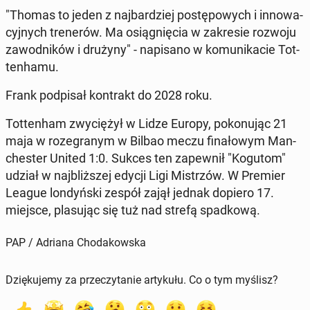
"Thomas to jeden z naj­bar­dziej po­stę­po­wych i in­no­wa­
cyj­nych tre­ne­rów. Ma osią­gnię­cia w za­kre­sie rozwoju
za­wod­ni­ków i drużyny" - na­pi­sa­no w ko­mu­ni­ka­cie Tot­
ten­ha­mu.
Frank pod­pi­sał kon­trakt do 2028 roku.
Tot­ten­ham zwy­cię­żył w Lidze Europy, po­ko­nu­jąc 21
maja w ro­ze­gra­nym w Bilbao meczu fi­na­ło­wym Man­
che­ster United 1:0. Sukces ten za­pew­nił "Kogutom"
udział w naj­bliż­szej edycji Ligi Mi­strzów. W Premier
League lon­dyń­ski zespół zajął jednak dopiero 17.
miejsce, pla­su­jąc się tuż nad strefą spad­ko­wą.
PAP / Adriana Chodakowska
Dziękujemy za przeczytanie artykułu. Co o tym myślisz?