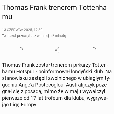
Thomas Frank tre­ne­rem Tot­ten­ha­
mu
13 CZERWCA 2025, 12:30
Ten tekst przeczytasz w mniej niż minutę
Thomas Frank został tre­ne­rem pił­ka­rzy Tot­ten­
ha­mu Hotspur - po­in­for­mo­wał lon­dyń­ski klub. Na
sta­no­wi­sku za­stą­pił zwol­nio­ne­go w ubie­głym ty­
go­dniu Ange'a Po­ste­co­glou. Au­stra­lij­czyk po­że­
gnał się z posadą, mimo że w maju wy­wal­czył
pierw­sze od 17 lat trofeum dla klubu, wy­gry­wa­
jąc Ligę Europy.