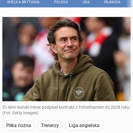
WIELKA BRYTANIA
POLSKA
USA
IRLANDIA
51-letni duński trener podpisał kontrakt z Tottenhamem do 2028 roku.
(Fot. Getty Images)
Piłka nożna
Trenerzy
Liga angielska