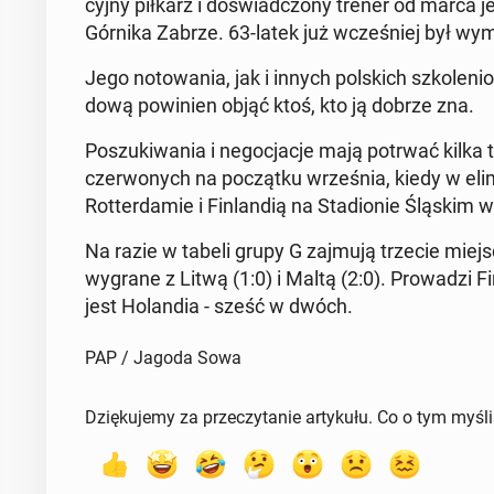
cyj­ny piłkarz i do­świad­czo­ny trener od marca je
Górnika Zabrze. 63-latek już wcze­śniej był wy­mie
Jego no­to­wa­nia, jak i innych pol­skich szko­le­
do­wą po­wi­nien objąć ktoś, kto ją dobrze zna.
Po­szu­ki­wa­nia i ne­go­cja­cje mają potrwać kil
czer­wo­nych na po­cząt­ku wrze­śnia, kiedy w eli
Rot­ter­da­mie i Fin­lan­dią na Sta­dio­nie Śląskim 
Na razie w tabeli grupy G zajmują trzecie mie
wygrane z Litwą (1:0) i Maltą (2:0). Pro­wa­dzi Fi
jest Ho­lan­dia - sześć w dwóch.
PAP / Jagoda Sowa
Dziękujemy za przeczytanie artykułu. Co o tym myśl