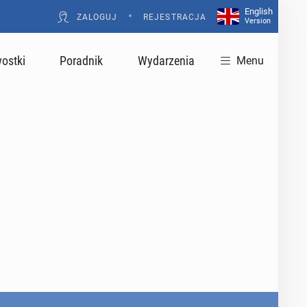
English
•
ZALOGUJ
REJESTRACJA
Version
ostki
Poradnik
Wydarzenia
Menu