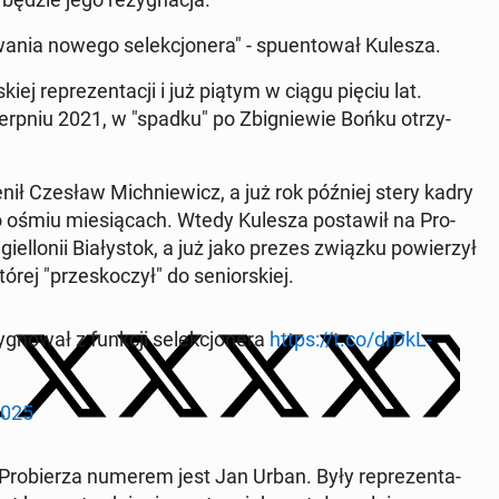
a­nia nowego se­lek­cjo­ne­ra" - spu­en­to­wał Kulesza.
r­skiej re­pre­zen­ta­cji i już piątym w ciągu pięciu lat.
ierp­niu 2021, w "spadku" po Zbi­gnie­wie Bońku otrzy­
ienił Czesław Mich­nie­wicz, a już rok później stery kadry
o ośmiu mie­sią­cach. Wtedy Kulesza po­sta­wił na Pro­
el­lo­nii Bia­ły­stok, a już jako prezes związku po­wie­rzył
której "prze­sko­czył" do se­nior­skiej.
­gno­wał z funkcji se­lek­cjo­ne­ra
https://t.co/drD­kL­
2025
 Pro­bie­rza numerem jest Jan Urban. Były re­pre­zen­ta­