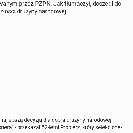
o­wa­nym przez PZPN. Jak tłu­ma­czył, doszedł do
zło­ści drużyny na­ro­do­wej.
naj­lep­szą decyzją dla dobra drużyny na­ro­do­wej
ne­ra" - prze­ka­zał 52-letni Pro­bierz, który se­lek­cjo­ne­