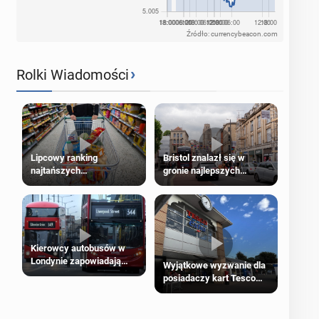
Źródło: currencybeacon.com
›
Rolki Wiadomości
Lipcowy ranking
Bristol znalazł się w
najtańszych
gronie najlepszych
supermarketów
kierunków podróży na
świecie
Kierowcy autobusów w
Londynie zapowiadają
Wyjątkowe wyzwanie dla
strajki
posiadaczy kart Tesco
Clubcard!