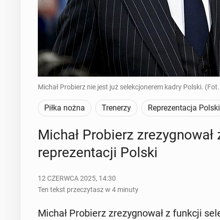
Michał Probierz nie jest już selekcjonerem kadry Polski.
Piłka nożna
Trenerzy
Reprezentacja Polski
Michał Pro­bierz zre­zy­gno­wał z 
re­pre­zen­ta­cji Polski
12 CZERWCA 2025, 14:30
Ten tekst przeczytasz w 4 minuty
Michał Pro­bierz zre­zy­gno­wał z funkcji se­lek­