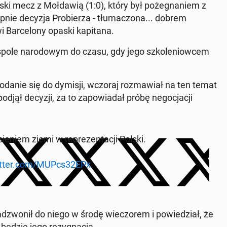
ski mecz z Moł­da­wią (1:0), który był po­że­gna­niem z
p­nie decyzja Pro­bie­rza - tłu­ma­czo­na... dobrem
 Bar­ce­lo­ny opaski ka­pi­ta­na.
spole na­ro­do­wym do czasu, gdy jego szko­le­niow­cem
podanie się do dymisji, wczoraj roz­ma­wiał na ten temat
ął decyzji, za to za­po­wia­dał próbę ne­go­cja­cji
ie­niem ziemi w re­pre­zen­ta­cji Polski.
itter.com/MUPcs32EPx
 za­dzwo­nił do niego w środę wie­czo­rem i po­wie­dział, że
 będzie jego re­zy­gna­cja.