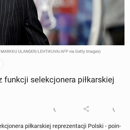
 (Fot. MARKKU ULANDER/LEHTIKUVA/AFP via Getty Images)
funkcji se­lek­cjo­ne­ra pił­kar­skiej
cjo­ne­ra pił­kar­skiej re­pre­zen­ta­cji Polski - po­in­