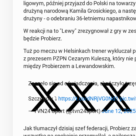
ligowym, później przy­jazd do Polski na to­wa­rzy­
drużyną na­ro­do­wą Kamila Gro­sic­kie­go, a na­stę
drużyny - o ode­bra­niu 36-let­nie­mu na­past­ni­ko­wi
W reakcji na to "Lewy" zre­zy­gno­wał z gry w ze
będzie Pro­bierz.
Tuż po meczu w Hel­sin­kach trener wy­klu­czał 
z pre­ze­sem PZPN Cezarym Kuleszą, który nie podj
między Pro­bie­rzem a Le­wan­dow­skim.
Zaczęło się od oświad­cze­nia, skoń­czy­ło trzę­s
Szcze­gó­ły ⤵️
https://t.co/dNRjVG0Nd1
pic.tw
— TVN24 Sport (@tvn24sport)
June 12, 2025
Jak tłu­ma­czył dzisiaj szef fe­de­ra­cji, Pro­bierz
wszyst­ko na spo­koj­nie prze­my­ślał, a naj­lep­sza