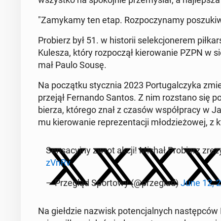
"Za­my­ka­my ten etap. Roz­po­czy­na­my po­szu­ki­w
Pro­bierz był 51. w hi­sto­rii se­lek­cjo­ne­rem pił­ka
Kulesza, który roz­po­czął kie­ro­wa­nie PZPN w s
mał Paulo Sousę.
Na po­cząt­ku stycz­nia 2023 Por­tu­gal­czy­ka zm
przejął Fer­nan­do Santos. Z nim roz­sta­no się p
bie­rza, którego znał z czasów współ­pra­cy w Ja­gi
mu kie­ro­wa­nie re­pre­zen­ta­cji mło­dzie­żo­wej, z 
Sen­sa­cyj­ny zwrot akcji! Michał Pro­bierz zre­zy
zVnRv
— Prze­gląd Spor­to­wy (@prze­glad)
June 12, 
Na gieł­dzie nazwisk po­ten­cjal­nych na­stęp­ców