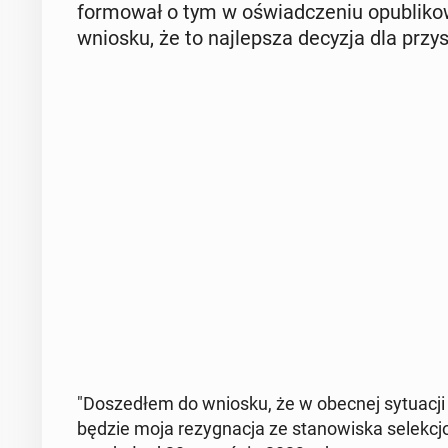
for­mo­wał o tym w oświad­cze­niu opu­bli­k
wniosku, że to naj­lep­sza decyzja dla przy­s
"Do­sze­dłem do wniosku, że w obecnej sy­tu­acji 
będzie moja re­zy­gna­cja ze sta­no­wi­ska se­lek­cjo­