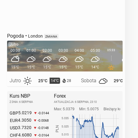
Pogoda
•
London
ZMIANA
Jutro
00:00
01:00
02:00
03:00
04:00
05:00
05:33
06:00
15°C
15°C
15°C
15°C
15°C
14°C
14°C
Jutro
Sobota
25°C
29°C
14°C
14°C
28
Kurs NBP
Forex
Z DNIA: 6 SIERPNIA
AKTUALIZACJA:
6 SIERPNIA, 23:10
5.0219
GBP
-0.0144
4.3050
EUR
-0.0068
3.7320
USD
-0.0148
4.6080
CHF
-0.0164