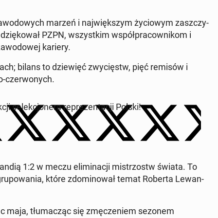
 za­wo­do­wych marzeń i naj­więk­szym ży­cio­wym za­szczy­
ie dzię­ko­wał PZPN, wszyst­kim współ­pra­cow­ni­kom i
a­wo­do­wej kariery.
­niach; bilans to dzie­więć zwy­cięstw, pięć remisów i
-czer­wo­nych.
i se­lek­cjo­ne­ra re­pre­zen­ta­cji Polski!
lan­dią 1:2 w meczu eli­mi­na­cji mi­strzostw świata. To
zgru­po­wa­nia, które zdo­mi­no­wał temat Roberta Le­wan­
niec maja, tłu­ma­cząc się zmę­cze­niem sezonem