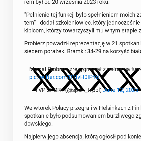
rem był od 20 wrze­śnia 2023 roku.
"Peł­nie­nie tej funkcji było speł­nie­niem moich
tem" - dodał szko­le­nio­wiec, który jed­no­cze­śn
kibicom, którzy to­wa­rzy­szy­li mu w tym etapie z
Pro­bierz po­wa­dził re­pre­zen­ta­cję w 21 spo­tka
siedem porażek. Bramki: 34-29 na korzyść biało
Michał Pro­bierz zre­zy­gno­wał z peł­nie­nia funkcj
pic.twitter.com/R1fvH0IPYd
— TVP SPORT (@sport_tvppl)
June 12, 2025
We wtorek Polacy prze­gra­li w Hel­sin­kach z Fin­
spo­tka­nie było pod­su­mo­wa­niem burz­li­we­go 
dow­skie­go.
Naj­pierw jego ab­sen­cja, którą ogłosił pod ko