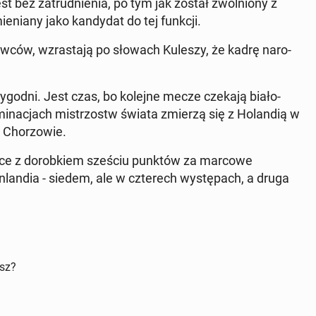
st bez za­trud­nie­nia, po tym jak został zwol­nio­ny z
­nia­ny jako kan­dy­dat do tej funkcji.
niow­ców, wzra­sta­ją po słowach Kuleszy, że kadrę na­ro­
ka tygodni. Jest czas, bo kolejne mecze czekają biało-
­mi­na­cjach mi­strzostw świata zmierzą się z Ho­lan­dią w
w Cho­rzo­wie.
jsce z do­rob­kiem sześciu punktów za marcowe
n­lan­dia - siedem, ale w czte­rech wy­stę­pach, a druga
isz?