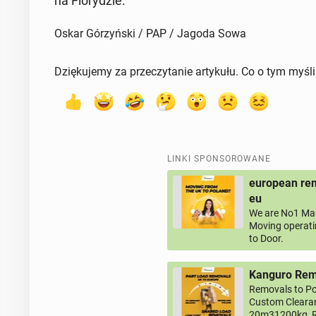
na Flo­ry­dzie.
Oskar Górzyński / PAP / Jagoda Sowa
Dziękujemy za przeczytanie artykułu. Co o tym myśl
LINKI SPONSOROWANE
european rem
eu
We are No1 Man
Moving operati
to Door.
Kanguro Remo
Removals to Po
Custom Clearan
20m31200kg, R