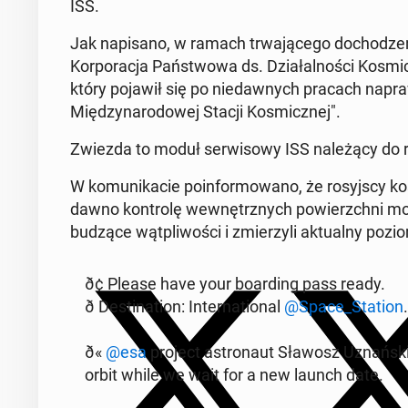
ISS.
Jak na­pi­sa­no, w ramach trwa­ją­ce­go do­cho­dze
Kor­po­ra­cja Pań­stwo­wa ds. Dzia­łal­no­ści Ko­smi
który pojawił się po nie­daw­nych pracach na­pr
Mię­dzy­na­ro­do­wej Stacji Ko­smicz­nej".
Zwiezda to moduł ser­wi­so­wy ISS na­le­żą­cy do ro
W ko­mu­ni­ka­cie po­in­for­mo­wa­no, że ro­syj­scy ko
daw­no kon­tro­lę we­wnętrz­nych po­wierzch­ni modu
budzące wąt­pli­wo­ści i zmie­rzy­li ak­tu­al­ny po
ð¢ Please have your bo­ar­ding pass ready.
ð De­sti­na­tion: In­ter­na­tio­nal
@Space_Station
.
ð«
@esa
project astro­naut Sławosz Uznań­ski-W
orbit while we wait for a new launch date.