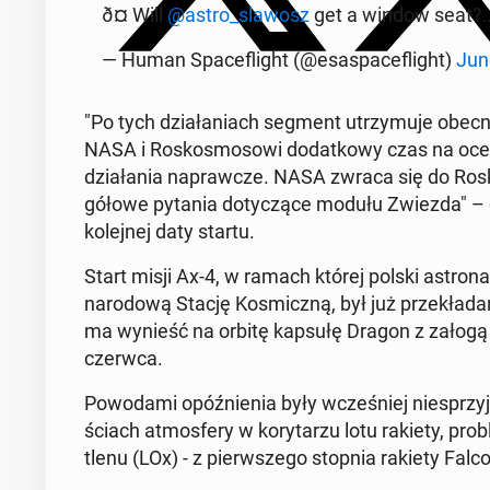
ð¤ Will
@astro_slawosz
get a window seat?
— Human Spa­ce­fli­ght (@esa­spa­ce­fli­ght)
Jun
"Po tych dzia­ła­niach segment utrzy­mu­je obecni
NASA i Ro­sko­smo­so­wi do­dat­ko­wy czas na ocenę 
dzia­ła­nia na­praw­cze. NASA zwraca się do Ro­sk
gó­ło­we pytania do­ty­czą­ce modułu Zwiezda" –
ko­lej­nej daty startu.
Start misji Ax-4, w ramach której polski astro­n
na­ro­do­wą Stację Ko­smicz­ną, był już prze­kła­da­
ma wynieść na orbitę kapsułę Dragon z załogą mis
czerwca.
Po­wo­da­mi opóź­nie­nia były wcze­śniej nie­sprz
ściach at­mos­fe­ry w ko­ry­ta­rzu lotu rakiety, p
tlenu (LOx) - z pierw­sze­go stopnia rakiety Falco