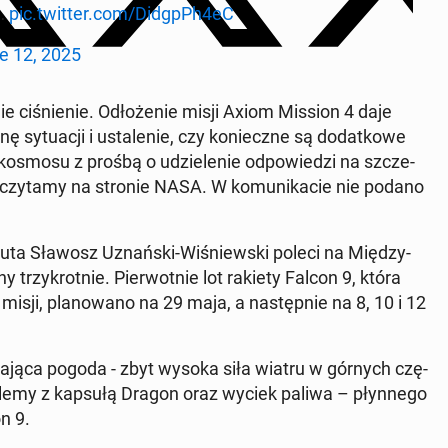
…
pic.twitter.com/DidgpPh4eC
e 12, 2025
e ci­śnie­nie. Odło­że­nie misji Axiom Mission 4 daje
sy­tu­acji i usta­le­nie, czy ko­niecz­ne są do­dat­ko­we
o­smo­su z prośbą o udzie­le­nie od­po­wie­dzi na szcze­
 czytamy na stronie NASA. W ko­mu­ni­ka­cie nie podano
au­ta Sławosz Uznań­ski-Wi­śniew­ski poleci na Mię­dzy­
ny trzy­krot­nie. Pier­wot­nie lot rakiety Falcon 9, która
ji, pla­no­wa­no na 29 maja, a na­stęp­nie na 8, 10 i 12
y­ja­ją­ca pogoda - zbyt wysoka siła wiatru w górnych czę­
ro­ble­my z kapsułą Dragon oraz wyciek paliwa – płyn­ne­go
n 9.