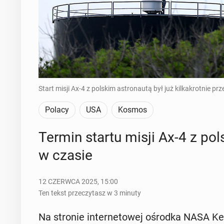
Start misji Ax-4 z polskim astronautą był już kilkakrotnie pr
Polacy
USA
Kosmos
Termin startu misji Ax-4 z pols
w czasie
12 CZERWCA 2025, 15:00
Ten tekst przeczytasz w 3 minuty
Na stronie in­ter­ne­to­wej ośrodka NASA 