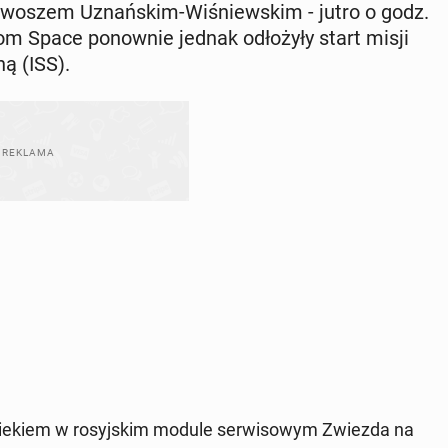
a­wo­szem Uznań­skim-Wi­śniew­skim - jutro o godz.
om Space po­now­nie jednak odło­ży­ły start misji
ną (ISS).
cie­kiem w ro­syj­skim module ser­wi­so­wym Zwiezda na