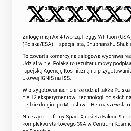
Ax-4 Mission Post­po­ned Until a "Later Date"
— The Journal of Space Com­mer­ce (@exter­r
Załogę misji Ax-4 tworzą: Peggy Whitson (USA) 
(Polska/ESA) – spe­cja­li­sta, Shu­bhan­shu Shukla
To czwarta ko­mer­cyj­na za­ło­go­wa wyprawa re­
Udział w niej Polaka to re­zul­tat umowy pod­pi­sa­
ro­pej­ską Agencję Ko­smicz­ną na przy­go­to­wa­nie i
uko­wej IGNIS na ISS.
W przy­go­to­wa­niach bierze udział także Polsk
nie 13 eks­pe­ry­men­tów i tech­no­lo­gii pol­skich
będzie drugim po Mi­ro­sła­wie Her­ma­szew­skim 
Na­le­żą­ca do firmy SpaceX rakieta Falcon 9 ma
kom­plek­su star­to­we­go 39A w Centrum Ko­smicz­