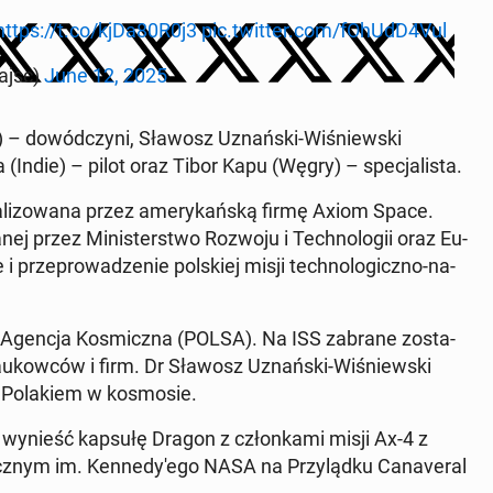
https://t.co/kjDa80R0j3
pic.twitter.com/fOhUdD4Vul
ajsc)
June 12, 2025
– do­wód­czy­ni, Sławosz Uznań­ski-Wi­śniew­ski
 (Indie) – pilot oraz Tibor Kapu (Węgry) – spe­cja­li­sta.
ali­zo­wa­na przez ame­ry­kań­ską firmę Axiom Space.
nej przez Mi­ni­ster­stwo Rozwoju i Tech­no­lo­gii oraz Eu­
 prze­pro­wa­dze­nie pol­skiej misji tech­no­lo­gicz­no-na­
a Agencja Ko­smicz­na (POLSA). Na ISS zabrane zo­sta­
 na­ukow­ców i firm. Dr Sławosz Uznań­ski-Wi­śniew­ski
Po­la­kiem w ko­smo­sie.
 wynieść kapsułę Dragon z człon­ka­mi misji Ax-4 z
nym im. Ken­ne­dy­'e­go NASA na Przy­ląd­ku Ca­na­ve­ral