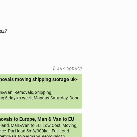
isz?
JAK DODAĆ?
ovals moving shipping storage uk-
&Van, Removals, Shipping,
ng 6 days a week, Monday-Saturday, Door
vals to Europe, Man & Van to EU
land, Man&Van to EU, Low Cost, Moving,
ce. Part load 5m3/300kg - Full Load
emovals to Germany, Removals to