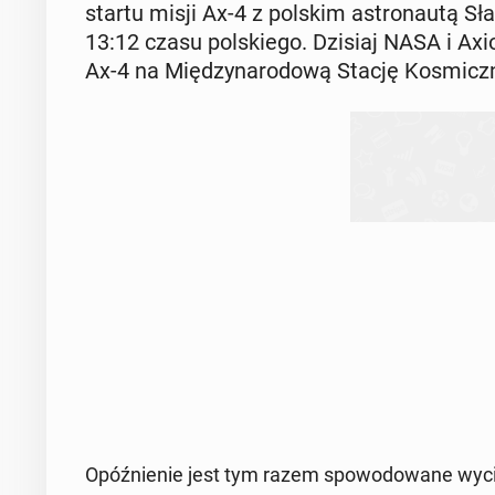
startu misji Ax-4 z polskim astro­nau­tą Sł
13:12 czasu pol­skie­go. Dzisiaj NASA i Axi
Ax-4 na Mię­dzy­na­ro­do­wą Stację Ko­smicz­
Opóź­nie­nie jest tym razem spo­wo­do­wa­ne wy­