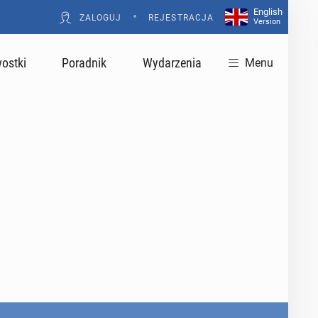
English
•
ZALOGUJ
REJESTRACJA
Version
ostki
Poradnik
Wydarzenia
Menu