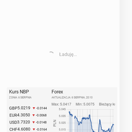
Ładuję...
Kurs NBP
Forex
Z DNIA: 6 SIERPNIA
AKTUALIZACJA:
6 SIERPNIA, 20:10
5.0219
GBP
-0.0144
4.3050
EUR
-0.0068
3.7320
USD
-0.0148
4.6080
CHF
-0.0164