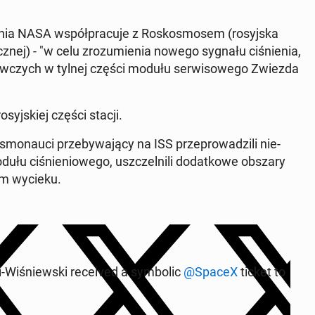
­nia NASA współ­pra­cu­je z Ro­sko­smo­sem (ro­syj­ska
cz­nej) - "w celu zro­zu­mie­nia nowego sygnału ci­śnie­nia,
aw­czych w tylnej części modułu ser­wi­so­we­go Zwiezda
­syj­skiej części stacji.
­smo­nau­ci prze­by­wa­ją­cy na ISS prze­pro­wa­dzi­li nie­
łu ci­śnie­nio­we­go, uszczel­ni­li do­dat­ko­we obszary
ziom wycieku.
i­śniew­ski re­ce­ived a sym­bo­lic
@SpaceX
ticket to