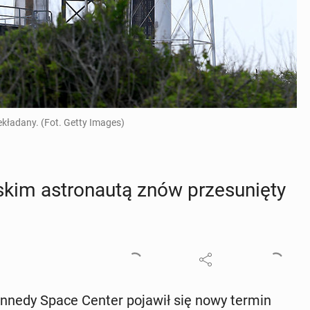
zekładany. (Fot. Getty Images)
kim astro­nau­tą znów prze­su­nię­ty
Kennedy Space Center pojawił się nowy termin