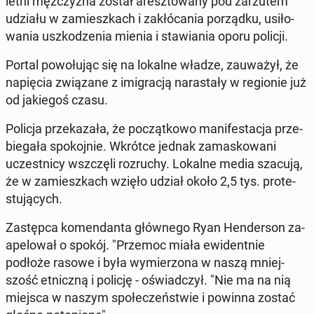
letni męż­czy­zna został aresz­to­wa­ny pod za­rzu­tem
udziału w za­miesz­kach i za­kłó­ca­nia po­rząd­ku, usi­ło­
wa­nia uszko­dze­nia mienia i sta­wia­nia oporu policji.
Portal po­wo­łu­jąc się na lokalne władze, za­uwa­żył, że
na­pię­cia zwią­za­ne z imi­gra­cją na­ra­sta­ły w re­gio­nie już
od ja­kie­goś czasu.
Policja prze­ka­za­ła, że po­cząt­ko­wo ma­ni­fe­sta­cja prze­
bie­ga­ła spo­koj­nie. Wkrótce jednak za­ma­sko­wa­ni
uczest­ni­cy wsz­czę­li roz­ru­chy. Lokalne media szacują,
że w za­miesz­kach wzięło udział około 2,5 tys. pro­te­
stu­ją­cych.
Za­stęp­ca ko­men­dan­ta głów­ne­go Ryan Hen­der­son za­
ape­lo­wał o spokój. "Przemoc miała ewi­dent­nie
podłoże rasowe i była wy­mie­rzo­na w naszą mniej­
szość et­nicz­ną i policję - oświad­czył. "Nie ma na nią
miejsca w naszym spo­łe­czeń­stwie i powinna zostać