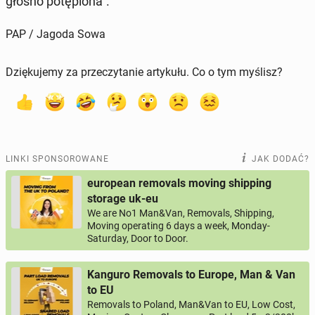
głośno po­tę­pio­na".
PAP / Jagoda Sowa
Dziękujemy za przeczytanie artykułu. Co o tym myślisz?
LINKI SPONSOROWANE
JAK DODAĆ?
european removals moving shipping
storage uk-eu
We are No1 Man&Van, Removals, Shipping,
Moving operating 6 days a week, Monday-
Saturday, Door to Door.
Kanguro Removals to Europe, Man & Van
to EU
Removals to Poland, Man&Van to EU, Low Cost,