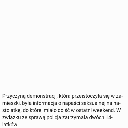
Przy­czy­ną de­mon­stra­cji, która prze­isto­czy­ła się w za­
miesz­ki, była in­for­ma­cja o napaści sek­su­al­nej na na­
sto­lat­kę, do której miało dojść w ostatni weekend. W
związku ze sprawą policja za­trzy­ma­ła dwóch 14-
latków.