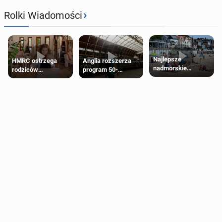
›
Rolki Wiadomości
Najlepsze
HMRC ostrzega
Anglia rozszerza
nadmorskie
rodziców
program 50-
miasteczko blisko
pobierających Child
procentowych
Londynu
Benefit. Mogą być
zniżek kolejowych
zobowiązani do
na 18-latków
zwrotu zasiłku