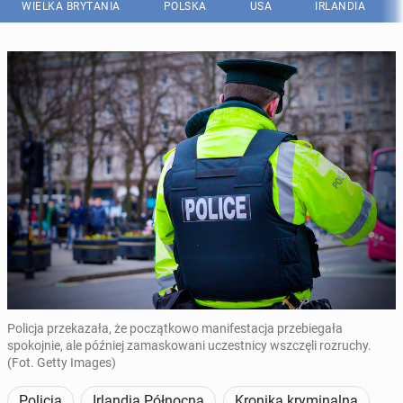
WIELKA BRYTANIA
POLSKA
USA
IRLANDIA
Policja przekazała, że początkowo manifestacja przebiegała
spokojnie, ale później zamaskowani uczestnicy wszczęli rozruchy.
(Fot. Getty Images)
Policja
Irlandia Północna
Kronika kryminalna