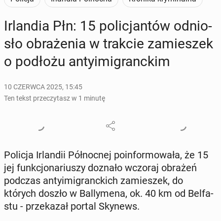
Ir­lan­dia Płn: 15 po­li­cjan­tów od­nio­
sło ob­ra­że­nia w trakcie za­mie­szek
o podłożu an­ty­imi­granc­kim
10 CZERWCA 2025, 15:45
Ten tekst przeczytasz w 1 minutę
Policja Ir­lan­dii Pół­noc­nej po­in­for­mo­wa­ła, że 15
jej funk­cjo­na­riu­szy doznało wczoraj obrażeń
podczas an­ty­imi­granc­kich za­mie­szek, do
których doszło w Bal­ly­me­na, ok. 40 km od Bel­fa­
stu - prze­ka­zał portal Skynews.