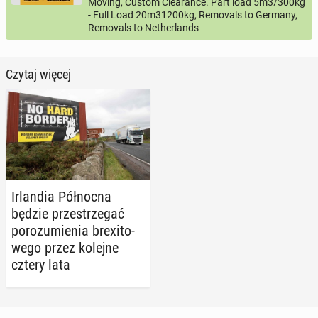
Moving, Custom Clearance. Part load 5m3/300kg
- Full Load 20m31200kg, Removals to Germany,
Removals to Netherlands
Czytaj więcej
Ir­lan­dia Pół­noc­na
będzie prze­strze­gać
po­ro­zu­mie­nia bre­xi­to­
we­go przez kolejne
cztery lata