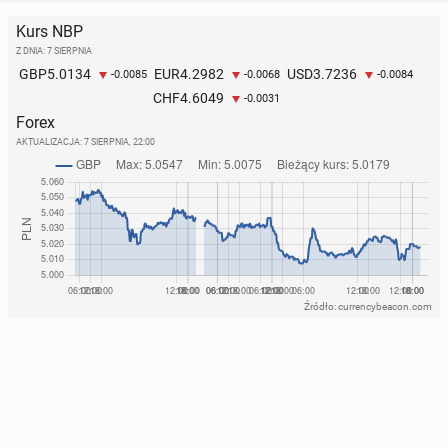
Kurs NBP
Z DNIA: 7 SIERPNIA
5.0134
4.2982
3.7236
GBP
EUR
USD
-0.0085
-0.0068
-0.0084
4.6049
CHF
-0.0031
Forex
AKTUALIZACJA:
7 SIERPNIA, 22:00
Źródło: currencybeacon.com