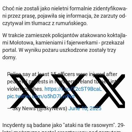
Choć nie zostali jako nie­let­ni for­mal­nie zi­den­ty­fi­ko­wa­
ni przez prasę, po­ja­wi­ła się in­for­ma­cja, że zarzuty od­
czy­ty­wał im tłumacz z ru­muń­skie­go.
W trakcie za­mie­szek po­li­cjan­tów ata­ko­wa­no kok­taj­la­
mi Mo­ło­to­wa, ka­mie­nia­mi i fa­jer­wer­ka­mi - prze­ka­zał
portal. W wyniku pożaru uszko­dzo­ne zostały trzy
domy.
Police say at least 15 of­fi­cers were injured after
pe­ace­ful pro­te­sts in Nor­thern Ireland turned into
violent clashes.
https://t.co/72cST9BcaL
pic.twitter.com/o5hD7LvdNd
— Sky News (@SkyNews)
June 10, 2025
In­cy­den­ty są badane jako "ataki na tle rasowym". 29-