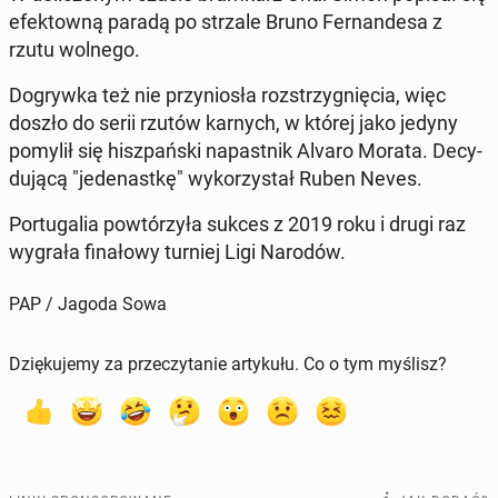
efek­tow­ną paradą po strzale Bruno Fer­nan­de­sa z
rzutu wolnego.
Do­gryw­ka też nie przy­nio­sła roz­strzy­gnię­cia, więc
doszło do serii rzutów karnych, w której jako jedyny
pomylił się hisz­pań­ski na­past­nik Alvaro Morata. De­cy­
du­ją­cą "je­de­nast­kę" wy­ko­rzy­stał Ruben Neves.
Por­tu­ga­lia po­wtó­rzy­ła sukces z 2019 roku i drugi raz
wygrała fi­na­ło­wy turniej Ligi Narodów.
PAP / Jagoda Sowa
Dziękujemy za przeczytanie artykułu. Co o tym myślisz?