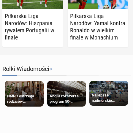
Pił­kar­ska Liga
Pił­kar­ska Liga
Narodów: Hisz­pa­nia
Narodów: Yamal kontra
rywalem Por­tu­ga­lii w
Ronaldo w wielkim
finale
finale w Mo­na­chium
›
Rolki Wiadomości
Najlepsze
HMRC ostrzega
Anglia rozszerza
nadmorskie
rodziców
program 50-
miasteczko blisko
pobierających Child
procentowych
Londynu
Benefit. Mogą być
zniżek kolejowych
zobowiązani do
na 18-latków
zwrotu zasiłku