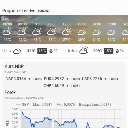
Pogoda
•
London
ZMIANA
Dziś
08:00
09:00
10:00
11:00
12:00
13:00
14:00
15:00
16:
19°C
20°C
21°C
24°C
27°C
30°C
31°C
32°C
32
Dziś
Jutro
32°C
29°C
15°C
15°C
20
34
Kurs NBP
Z DNIA: 7 SIERPNIA
5.0134
4.2982
3.7236
GBP
EUR
USD
-0.0085
-0.0068
-0.0084
4.6049
CHF
-0.0031
Forex
AKTUALIZACJA:
7 SIERPNIA, 22:00