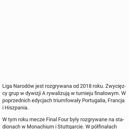
Liga Narodów jest roz­gry­wa­na od 2018 roku. Zwy­cięz­
cy grup w dywizji A ry­wa­li­zu­ją w tur­nie­ju fi­na­ło­wym. W
po­przed­nich edy­cjach trium­fo­wa­ły Por­tu­ga­lia, Francja
i Hisz­pa­nia.
W tym roku mecze Final Four były roz­gry­wa­ne na sta­
dio­nach w Mo­na­chium i Stut­t­gar­cie. W pół­fi­na­łach