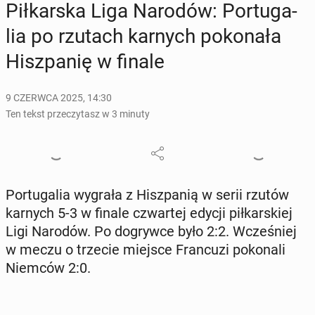
Pił­kar­ska Liga Narodów: Por­tu­ga­
lia po rzutach karnych po­ko­na­ła
Hisz­pa­nię w finale
9 CZERWCA 2025, 14:30
Ten tekst przeczytasz w 3 minuty
Por­tu­ga­lia wygrała z Hisz­pa­nią w serii rzutów
karnych 5-3 w finale czwar­tej edycji pił­kar­skiej
Ligi Narodów. Po do­gryw­ce było 2:2. Wcze­śniej
w meczu o trzecie miejsce Fran­cu­zi po­ko­na­li
Niemców 2:0.