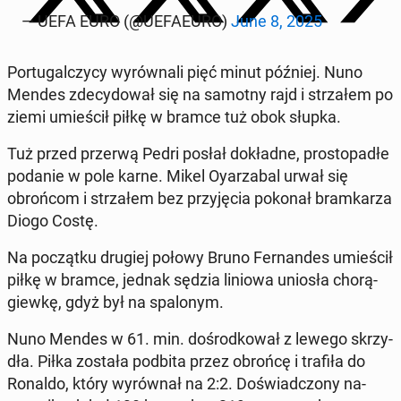
— UEFA EURO (@UEFA­EU­RO)
June 8, 2025
Por­tu­gal­czy­cy wy­rów­na­li pięć minut później. Nuno
Mendes zde­cy­do­wał się na samotny rajd i strza­łem po
ziemi umie­ścił piłkę w bramce tuż obok słupka.
Tuż przed przerwą Pedri posłał do­kład­ne, pro­sto­pa­dłe
podanie w pole karne. Mikel Oy­arza­bal urwał się
obroń­com i strza­łem bez przy­ję­cia pokonał bram­ka­rza
Diogo Costę.
Na po­cząt­ku drugiej połowy Bruno Fer­nan­des umie­ścił
piłkę w bramce, jednak sędzia liniowa uniosła cho­rą­
giew­kę, gdyż był na spa­lo­nym.
Nuno Mendes w 61. min. do­środ­ko­wał z lewego skrzy­
dła. Piłka została podbita przez obrońcę i trafiła do
Ronaldo, który wy­rów­nał na 2:2. Do­świad­czo­ny na­