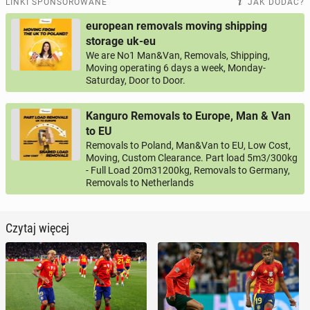
LINKI SPONSOROWANE
JAK DODAĆ?
european removals moving shipping
storage uk-eu
We are No1 Man&Van, Removals, Shipping,
Moving operating 6 days a week, Monday-
Saturday, Door to Door.
Kanguro Removals to Europe, Man & Van
to EU
Removals to Poland, Man&Van to EU, Low Cost,
Moving, Custom Clearance. Part load 5m3/300kg
- Full Load 20m31200kg, Removals to Germany,
Removals to Netherlands
Czytaj więcej