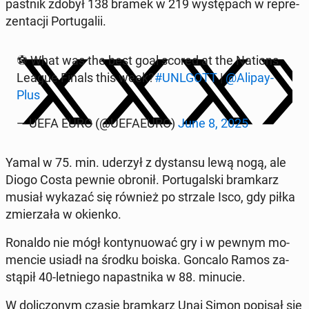
past­nik zdobył 138 bramek w 219 wy­stę­pach w re­pre­
zen­ta­cji Por­tu­ga­lii.
⚽️ What was the best goal scored at the Nations
League Finals this week?
#UNLGOTT
|
@Ali­pay­
Plus
— UEFA EURO (@UEFA­EU­RO)
June 8, 2025
Yamal w 75. min. uderzył z dy­stan­su lewą nogą, ale
Diogo Costa pewnie obronił. Por­tu­gal­ski bram­karz
musiał wykazać się również po strzale Isco, gdy piłka
zmie­rza­ła w okienko.
Ronaldo nie mógł kon­ty­nu­ować gry i w pewnym mo­
men­cie usiadł na środku boiska. Goncalo Ramos za­
stą­pił 40-let­nie­go na­past­ni­ka w 88. minucie.
W do­li­czo­nym czasie bram­karz Unai Simon popisał się