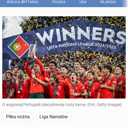
WIELKA BRYTANIA
POLSKA
USA
IRLANDIA
O wygranej Portugalii zdecydowały rzuty karne. (Fot. Getty Images)
Piłka nożna
Liga Narodów