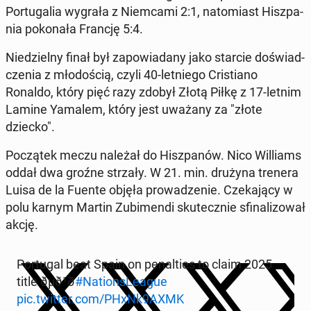
Por­tu­ga­lia wygrała z Niem­ca­mi 2:1, na­to­miast Hisz­pa­
nia po­ko­na­ła Francję 5:4.
Nie­dziel­ny finał był za­po­wia­da­ny jako starcie do­świad­
cze­nia z mło­do­ścią, czyli 40-let­nie­go Cri­stia­no
Ronaldo, który pięć razy zdobył Złotą Piłkę z 17-letnim
Lamine Yamalem, który jest uważany za "złote
dziecko".
Po­czą­tek meczu należał do Hisz­pa­nów. Nico Wil­liams
oddał dwa groźne strzały. W 21. min. drużyna trenera
Luisa de la Fuente objęła pro­wa­dze­nie. Cze­ka­ją­cy w
polu karnym Martin Zu­bi­men­di sku­tecz­nie sfi­na­li­zo­wał
akcję.
Por­tu­gal beat Spain on pe­nal­ties to claim 2025
title ðµð¹ð
#Na­tion­sLe­ague
pic.twitter.com/PHxNk9AXMK