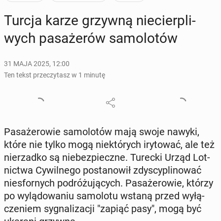
Turcja karze grzywną nie­cier­pli­
wych pa­sa­że­rów sa­mo­lo­tów
31 MAJA 2025, 12:00
Ten tekst przeczytasz w 1 minutę
Pa­sa­że­ro­wie sa­mo­lo­tów mają swoje nawyki,
które nie tylko mogą nie­któ­rych iry­to­wać, ale też
nie­rzad­ko są nie­bez­piecz­ne. Turecki Urząd Lot­
nic­twa Cy­wil­ne­go po­sta­no­wił zdy­scy­pli­no­wać
nie­sfor­nych po­dró­żu­ją­cych. Pa­sa­że­ro­wie, którzy
po wy­lą­do­wa­niu sa­mo­lo­tu wstaną przed wy­łą­
cze­niem sy­gna­li­za­cji "zapiąć pasy", mogą być