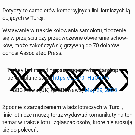
Dotyczy to sa­mo­lo­tów ko­mer­cyj­nych linii lot­ni­czych lą­
du­ją­cych w Turcji.
Wsta­wa­nie w trakcie ko­ło­wa­nia sa­mo­lo­tu, tło­cze­nie
się w przej­ściu czy przed­wcze­sne otwie­ra­nie schow­
ków, może za­koń­czyć się grzywną do 70 dolarów -
donosi As­so­cia­ted Press.
Turkey to fine airline pas­sen­gers who stand up
before plane stops
https://t.co/0lrHaO9xYv
— BBC News (UK) (@BBCNews)
May 29, 2025
Zgodnie z za­rzą­dze­niem władz lot­ni­czych w Turcji,
linie lot­ni­cze muszą teraz wydawać ko­mu­ni­ka­ty na ten
temat w trakcie lotu i zgła­szać osoby, które nie stosują
się do poleceń.