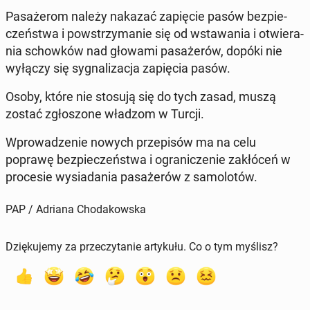
Pa­sa­że­rom należy nakazać za­pię­cie pasów bez­pie­
czeń­stwa i po­wstrzy­ma­nie się od wsta­wa­nia i otwie­ra­
nia schow­ków nad głowami pa­sa­że­rów, dopóki nie
wyłączy się sy­gna­li­za­cja za­pię­cia pasów.
Osoby, które nie stosują się do tych zasad, muszą
zostać zgło­szo­ne władzom w Turcji.
Wpro­wa­dze­nie nowych prze­pi­sów ma na celu
poprawę bez­pie­czeń­stwa i ogra­ni­cze­nie za­kłó­ceń w
pro­ce­sie wy­sia­da­nia pa­sa­że­rów z sa­mo­lo­tów.
PAP / Adriana Chodakowska
Dziękujemy za przeczytanie artykułu. Co o tym myślisz?