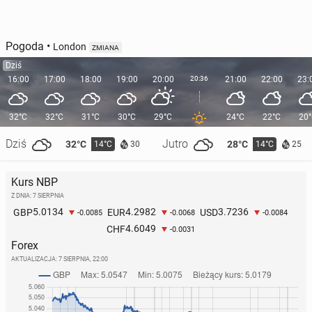
Pogoda
•
London
ZMIANA
Dziś
16:00
17:00
18:00
19:00
20:00
20:36
21:00
22:00
23:
32°C
32°C
31°C
30°C
29°C
24°C
22°C
20
Dziś
Jutro
32°C
28°C
14°C
14°C
30
25
Kurs NBP
Z DNIA: 7 SIERPNIA
5.0134
4.2982
3.7236
GBP
EUR
USD
-0.0085
-0.0068
-0.0084
4.6049
CHF
-0.0031
Forex
AKTUALIZACJA:
7 SIERPNIA, 22:00