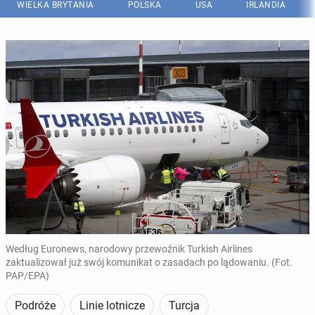
WIELKA BRYTANIA
POLSKA
USA
IRLANDIA
Według Euronews, narodowy przewoźnik Turkish Airlines
zaktualizował już swój komunikat o zasadach po lądowaniu. (Fot.
PAP/EPA)
Podróże
Linie lotnicze
Turcja