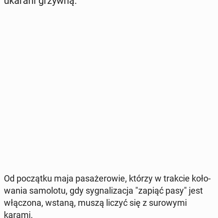
ukarani grzywną.
Od po­cząt­ku maja pa­sa­że­ro­wie, którzy w trakcie ko­ło­
wa­nia sa­mo­lo­tu, gdy sy­gna­li­za­cja "zapiąć pasy" jest
włą­czo­na, wstaną, muszą liczyć się z su­ro­wy­mi
karami.