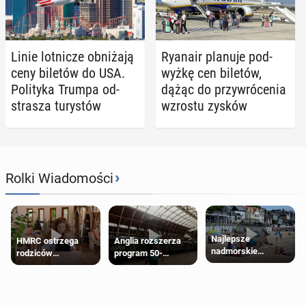
Linie lot­ni­cze ob­ni­ża­ją
Ryanair planuje pod­
ceny biletów do USA.
wyż­kę cen biletów,
Po­li­ty­ka Trumpa od­
dążąc do przy­wró­ce­nia
stra­sza tu­ry­stów
wzrostu zysków
›
Rolki Wiadomości
Najlepsze
HMRC ostrzega
Anglia rozszerza
nadmorskie
rodziców
program 50-
miasteczko blisko
pobierających Child
procentowych
Londynu
Benefit. Mogą być
zniżek kolejowych
zobowiązani do
na 18-latków
zwrotu zasiłku